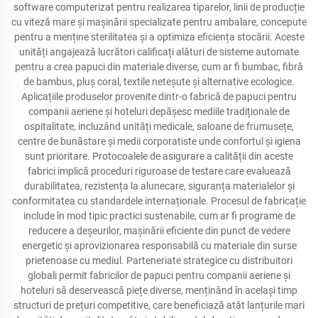
software computerizat pentru realizarea tiparelor, linii de producție
cu viteză mare și mașinării specializate pentru ambalare, concepute
pentru a menține sterilitatea și a optimiza eficiența stocării. Aceste
unități angajează lucrători calificați alături de sisteme automate
pentru a crea papuci din materiale diverse, cum ar fi bumbac, fibră
de bambus, pluș coral, textile neteșute și alternative ecologice.
Aplicațiile produselor provenite dintr-o fabrică de papuci pentru
companii aeriene și hoteluri depășesc mediile tradiționale de
ospitalitate, incluzând unități medicale, saloane de frumusețe,
centre de bunăstare și medii corporatiste unde confortul și igiena
sunt prioritare. Protocoalele de asigurare a calității din aceste
fabrici implică proceduri riguroase de testare care evaluează
durabilitatea, rezistența la alunecare, siguranța materialelor și
conformitatea cu standardele internaționale. Procesul de fabricație
include în mod tipic practici sustenabile, cum ar fi programe de
reducere a deșeurilor, mașinării eficiente din punct de vedere
energetic și aprovizionarea responsabilă cu materiale din surse
prietenoase cu mediul. Parteneriate strategice cu distribuitori
globali permit fabricilor de papuci pentru companii aeriene și
hoteluri să deservească piețe diverse, menținând în același timp
structuri de prețuri competitive, care beneficiază atât lanțurile mari