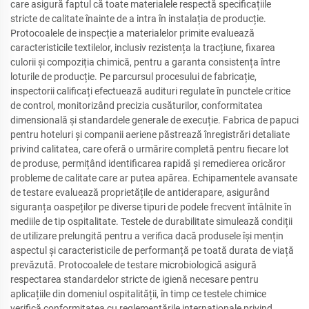
care asigură faptul că toate materialele respectă specificațiile
stricte de calitate înainte de a intra în instalația de producție.
Protocoalele de inspecție a materialelor primite evaluează
caracteristicile textilelor, inclusiv rezistența la tracțiune, fixarea
culorii și compoziția chimică, pentru a garanta consistența între
loturile de producție. Pe parcursul procesului de fabricație,
inspectorii calificați efectuează audituri regulate în punctele critice
de control, monitorizând precizia cusăturilor, conformitatea
dimensională și standardele generale de execuție. Fabrica de papuci
pentru hoteluri și companii aeriene păstrează înregistrări detaliate
privind calitatea, care oferă o urmărire completă pentru fiecare lot
de produse, permițând identificarea rapidă și remedierea oricăror
probleme de calitate care ar putea apărea. Echipamentele avansate
de testare evaluează proprietățile de antiderapare, asigurând
siguranța oaspeților pe diverse tipuri de podele frecvent întâlnite în
mediile de tip ospitalitate. Testele de durabilitate simulează condiții
de utilizare prelungită pentru a verifica dacă produsele își mențin
aspectul și caracteristicile de performanță pe toată durata de viață
prevăzută. Protocoalele de testare microbiologică asigură
respectarea standardelor stricte de igienă necesare pentru
aplicațiile din domeniul ospitalității, în timp ce testele chimice
verifică conformitatea cu reglementările internaționale privind