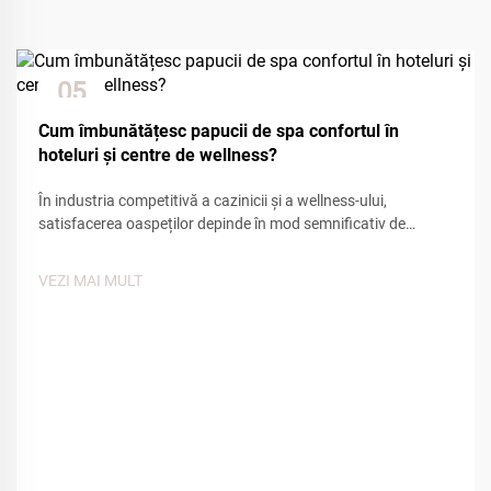
05
Dec
Cum îmbunătățesc papucii de spa confortul în
hoteluri și centre de wellness?
În industria competitivă a cazinicii și a wellness-ului,
satisfacerea oaspeților depinde în mod semnificativ de
atenția la detalii și facilitățile de confort. Dintre numeroasele
puncte de contact care influențează experiența oaspeților,
VEZI MAI MULT
încălțămintea de casă de tip spa joacă un rol esențial în
crearea unei senzații de...