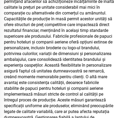
permițând afacerilor să achiziționeze încălțăminte de înaltă
calitate la prețuri pe unitate considerabil mai mici în
comparație cu alternativele din comerțul cu amănuntul.
Capacitățile de producție în masă permit acestor unități să
ofere structuri de preț competitive care impactează direct
rezultatul financiar, menținând în același timp standarde
superioare ale produsului. Fabricile profesionale de papuci
pentru hoteluri și companii aeriene oferă opțiuni extinse de
personalizare, inclusiv broderie cu logo-ul brandului,
potrivirea culorilor, variații de dimensiuni și personalizarea
ambalajului, care consolidează identitatea brandului și
experiența oaspeților. Această flexibilitate în personalizare
asigură faptul că unitatea dumneavoastră se remarcă,
creând momente memorabile pentru clienți. O altă mare
avantaj este consistența calității, deoarece fabricile
stabilite de papuci pentru hoteluri și companii aeriene
implementează măsuri stricte de control al calității pe
întregul proces de producție. Aceste măsuri garantează
specificații uniforme ale produselor, eliminând preocupările
legate de calitate variabilă, care ar putea afecta reputația
dumneavoastră. Gestionarea fiabilă a lanțului de