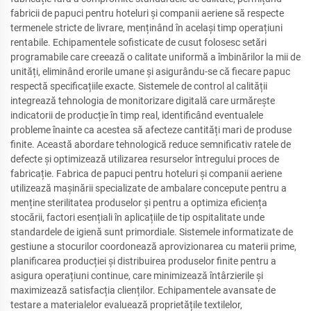
fabricii de papuci pentru hoteluri și companii aeriene să respecte
termenele stricte de livrare, menținând în același timp operațiuni
rentabile. Echipamentele sofisticate de cusut folosesc setări
programabile care creează o calitate uniformă a îmbinărilor la mii de
unități, eliminând erorile umane și asigurându-se că fiecare papuc
respectă specificațiile exacte. Sistemele de control al calității
integrează tehnologia de monitorizare digitală care urmărește
indicatorii de producție în timp real, identificând eventualele
probleme înainte ca acestea să afecteze cantități mari de produse
finite. Această abordare tehnologică reduce semnificativ ratele de
defecte și optimizează utilizarea resurselor întregului proces de
fabricație. Fabrica de papuci pentru hoteluri și companii aeriene
utilizează mașinării specializate de ambalare concepute pentru a
menține sterilitatea produselor și pentru a optimiza eficiența
stocării, factori esențiali în aplicațiile de tip ospitalitate unde
standardele de igienă sunt primordiale. Sistemele informatizate de
gestiune a stocurilor coordonează aprovizionarea cu materii prime,
planificarea producției și distribuirea produselor finite pentru a
asigura operațiuni continue, care minimizează întârzierile și
maximizează satisfacția clienților. Echipamentele avansate de
testare a materialelor evaluează proprietățile textilelor,