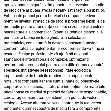
aprovizionare asigură livrări punctuale, prevenind lipsurile
de stoc care ar putea afecta negativ satisfacția oaspeților.
Fabrica de papuci pentru hoteluri și companii aeriene
menține niveluri strategice de stoc și programe flexibile de
producție pentru a face față cererilor sezoniere și creșterilor
neașteptate ale comenzilor. Expertiza tehnică disponibilă
prin aceste fabrici include ghidare în selectarea
materialelor, consultanță în design și asistență privind
conformitatea cu reglementările, economisindu-vă timp și
resurse. Echipe profesionale vă ajută să navigați
standardele internaționale complexe, optimizând
performanța produsului pentru aplicațiile dumneavoastră
specifice. Inițiativele de responsabilitate ecologică
implementate de fabricile moderne de papuci pentru
hoteluri și companii aeriene sunt aliniate cu obiectivele
corporative de sustenabilitate, oferind opțiuni de materiale
prietenoase cu mediul și practici de fabricație responsabile,
care atrag consumatorii conștienți din punct de vedere
ecologic. Aceste alternative verzi contribuie la reducerea
amprentei dumneavoastră de mediu fără a compromite