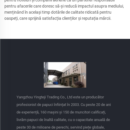
pentru hoteluri și companii aeriene ca un partener responsabil
pentru afacerile care doresc să-și reducă impactul asupra mediului,
menținând în același timp dotările de calitate ridicată pentru
oaspeți, care sprijină satisfacția clienților și reputația mărcii.
Yangzhou Yingteji Trading Co., Ltd este un producător
profesionist de papuci înființat în 2003. Cu peste 20 de ani
de experiență, 160 mașini și 150 de muncitori calificați,
livrăm papuci de înaltă calitate, cu o capacitate anuală de
peste 30 de milioane de perechi, servind piețe globale,