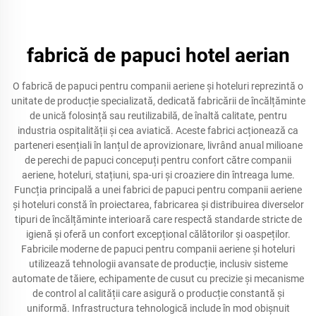
fabrică de papuci hotel aerian
O fabrică de papuci pentru companii aeriene și hoteluri reprezintă o
unitate de producție specializată, dedicată fabricării de încălțăminte
de unică folosință sau reutilizabilă, de înaltă calitate, pentru
industria ospitalității și cea aviatică. Aceste fabrici acționează ca
parteneri esențiali în lanțul de aprovizionare, livrând anual milioane
de perechi de papuci concepuți pentru confort către companii
aeriene, hoteluri, stațiuni, spa-uri și croaziere din întreaga lume.
Funcția principală a unei fabrici de papuci pentru companii aeriene
și hoteluri constă în proiectarea, fabricarea și distribuirea diverselor
tipuri de încălțăminte interioară care respectă standarde stricte de
igienă și oferă un confort excepțional călătorilor și oaspeților.
Fabricile moderne de papuci pentru companii aeriene și hoteluri
utilizează tehnologii avansate de producție, inclusiv sisteme
automate de tăiere, echipamente de cusut cu precizie și mecanisme
de control al calității care asigură o producție constantă și
uniformă. Infrastructura tehnologică include în mod obișnuit