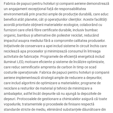
Fabrica de papuci pentru hoteluri și companii aeriene demonstrează
un angajament excepțional față de responsabilitatea
environmentală prin practici ample de producție durabilă, care aduc
beneficii atât planetei, cât și operațiunilor clienților. Aceste facilități
acordă prioritate obținerii materialelor ecologice, colaborând cu
furnizori care oferă fibre certificate durabile, inclusiv bumbac
organic, bambus și alternative din poliester reciclat, reducând
impactul asupra mediului fără a compromite calitatea produselor.
Inițiativele de conservare a apei includ sisteme în circuit închis care
reciclează apa proceselor și minimizează consumul în întreaga
activitate de fabricație. Programele de eficiență energetică includ
iluminat LED, motoare eficiente și sisteme de încălzire optimizate,
care reduc semnificativ amprenta de carbon în timp ce scad
costurile operaționale. Fabrica de papuci pentru hoteluri și companii
aeriene implementează strategii ample de reducere a deșeurilor,
care includ algoritmi de optimizare a materialelor, programe de
reciclare a resturilor de material și tehnici de minimizare a
ambalajelor, astfel încât deșeurile să nu ajungă la depozitele de
deșeuri. Protocoalele de gestionare a chimicalelor asigură că toate
vopselurile, tratamentele și procedeele de finisare respectă
standarde stricte de mediu, eliminând substanțele dăunătoare din