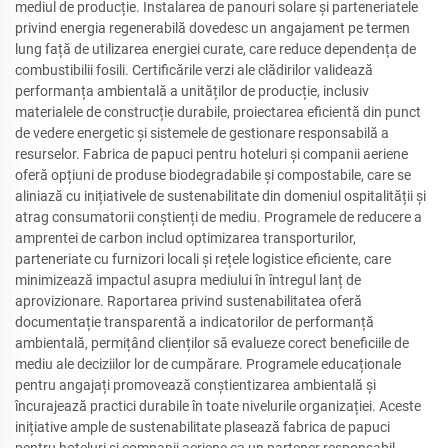
mediul de producție. Instalarea de panouri solare și parteneriatele
privind energia regenerabilă dovedesc un angajament pe termen
lung față de utilizarea energiei curate, care reduce dependența de
combustibilii fosili. Certificările verzi ale clădirilor validează
performanța ambientală a unităților de producție, inclusiv
materialele de construcție durabile, proiectarea eficientă din punct
de vedere energetic și sistemele de gestionare responsabilă a
resurselor. Fabrica de papuci pentru hoteluri și companii aeriene
oferă opțiuni de produse biodegradabile și compostabile, care se
aliniază cu inițiativele de sustenabilitate din domeniul ospitalității și
atrag consumatorii conștienți de mediu. Programele de reducere a
amprentei de carbon includ optimizarea transporturilor,
parteneriate cu furnizori locali și rețele logistice eficiente, care
minimizează impactul asupra mediului în întregul lanț de
aprovizionare. Raportarea privind sustenabilitatea oferă
documentație transparentă a indicatorilor de performanță
ambientală, permițând clienților să evalueze corect beneficiile de
mediu ale deciziilor lor de cumpărare. Programele educaționale
pentru angajați promovează conștientizarea ambientală și
încurajează practici durabile în toate nivelurile organizației. Aceste
inițiative ample de sustenabilitate plasează fabrica de papuci