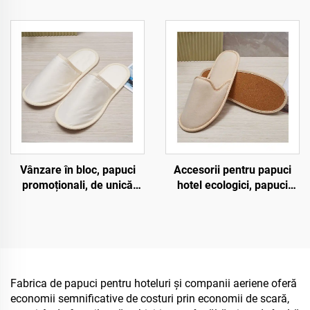
ecologici, de înaltă
unică folosință, moi și
calitate, cu bătătură
confortabili, pentru
moale, pentru oaspeți,
camere de hotel, vânzare
destinați camerele de
în bloc
hotel
Vânzare în bloc, papuci
Accesorii pentru papuci
promoționali, de unică
hotel ecologici, papuci
folosință, ecologici, pentru
pentru oaspeți, OEM,
hotel și companii aeriene,
papuci hotel desechabili
destinați oaspeților
pentru vânzare
Fabrica de papuci pentru hoteluri și companii aeriene oferă
economii semnificative de costuri prin economii de scară,