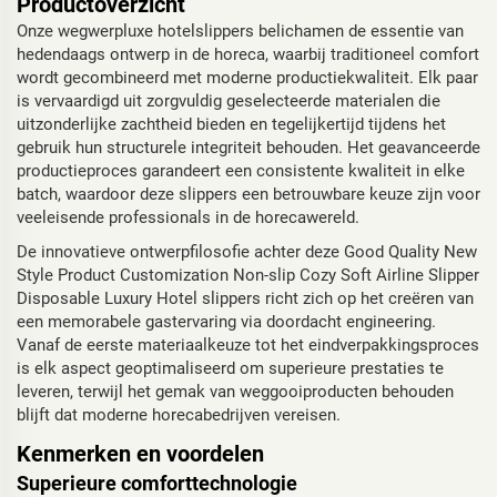
Productoverzicht
Onze wegwerpluxe hotelslippers belichamen de essentie van
hedendaags ontwerp in de horeca, waarbij traditioneel comfort
wordt gecombineerd met moderne productiekwaliteit. Elk paar
is vervaardigd uit zorgvuldig geselecteerde materialen die
uitzonderlijke zachtheid bieden en tegelijkertijd tijdens het
gebruik hun structurele integriteit behouden. Het geavanceerde
productieproces garandeert een consistente kwaliteit in elke
batch, waardoor deze slippers een betrouwbare keuze zijn voor
veeleisende professionals in de horecawereld.
De innovatieve ontwerpfilosofie achter deze Good Quality New
Style Product Customization Non-slip Cozy Soft Airline Slipper
Disposable Luxury Hotel slippers richt zich op het creëren van
een memorabele gastervaring via doordacht engineering.
Vanaf de eerste materiaalkeuze tot het eindverpakkingsproces
is elk aspect geoptimaliseerd om superieure prestaties te
leveren, terwijl het gemak van weggooiproducten behouden
blijft dat moderne horecabedrijven vereisen.
Kenmerken en voordelen
Superieure comforttechnologie