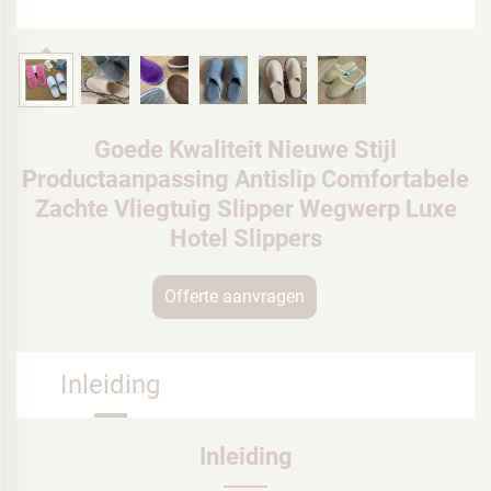
Goede Kwaliteit Nieuwe Stijl
Productaanpassing Antislip Comfortabele
Zachte Vliegtuig Slipper Wegwerp Luxe
Hotel Slippers
Offerte aanvragen
Inleiding
Inleiding