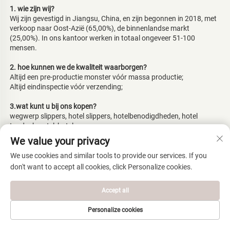
1. wie zijn wij? 
Wij zijn gevestigd in Jiangsu, China, en zijn begonnen in 2018, met 
verkoop naar Oost-Azië (65,00%), de binnenlandse markt 
(25,00%). In ons kantoor werken in totaal ongeveer 51-100 
mensen. 
2. hoe kunnen we de kwaliteit waarborgen? 
Altijd een pre-productie monster vóór massa productie; 
Altijd eindinspectie vóór verzending; 
3.wat kunt u bij ons kopen? 
wegwerp slippers, hotel slippers, hotelbenodigdheden, hotel 
tandenborstel, hotel zeep 
We value your privacy
4. waarom moet u bij ons kopen en niet bij andere leveranciers? 
Onze fabriek produceert al 20 jaar wegwerp slippers voor hotels, 
We use cookies and similar tools to provide our services. If you
luchtvaartmaatschappijen en spoorwegen. Met deze uitgebreide 
don't want to accept all cookies, click Personalize cookies.
ervaring kunnen we zeker aan de eisen van klanten voldoen. Onze 
grootste klant is gevestigd in Japan. Onze directeur leidt de 
Accept all
productie. 
Personalize cookies
5. welke diensten kunnen we bieden? 
Geaccepteerde Leveringsvoorwaarden: FOB,CFR,CIF,EXW； 
STARTPAGINA
PRODUCTEN
E-MAIL
TEL