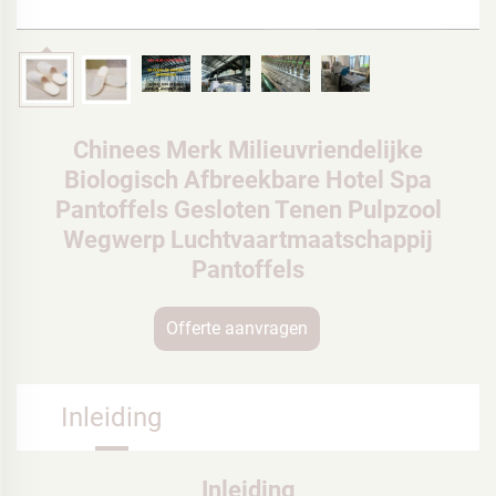
Chinees Merk Milieuvriendelijke
Biologisch Afbreekbare Hotel Spa
Pantoffels Gesloten Tenen Pulpzool
Wegwerp Luchtvaartmaatschappij
Pantoffels
Offerte aanvragen
Inleiding
Inleiding