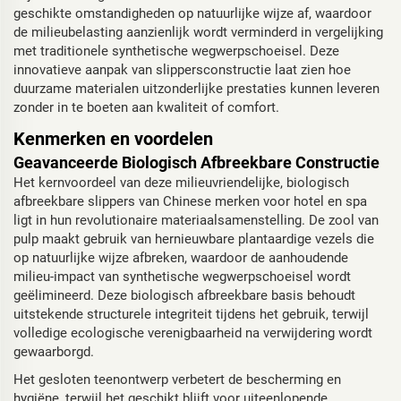
geschikte omstandigheden op natuurlijke wijze af, waardoor
de milieubelasting aanzienlijk wordt verminderd in vergelijking
met traditionele synthetische wegwerpschoeisel. Deze
innovatieve aanpak van slippersconstructie laat zien hoe
duurzame materialen uitzonderlijke prestaties kunnen leveren
zonder in te boeten aan kwaliteit of comfort.
Kenmerken en voordelen
Geavanceerde Biologisch Afbreekbare Constructie
Het kernvoordeel van deze milieuvriendelijke, biologisch
afbreekbare slippers van Chinese merken voor hotel en spa
ligt in hun revolutionaire materiaalsamenstelling. De zool van
pulp maakt gebruik van hernieuwbare plantaardige vezels die
op natuurlijke wijze afbreken, waardoor de aanhoudende
milieu-impact van synthetische wegwerpschoeisel wordt
geëlimineerd. Deze biologisch afbreekbare basis behoudt
uitstekende structurele integriteit tijdens het gebruik, terwijl
volledige ecologische verenigbaarheid na verwijdering wordt
gewaarborgd.
Het gesloten teenontwerp verbetert de bescherming en
hygiëne, terwijl het geschikt blijft voor uiteenlopende