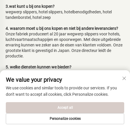
3.wat kunt u bij ons kopen? 
wegwerp slippers, hotel slippers, hotelbenodigdheden, hotel 
tandenborstel, hotel zeep 
4. waarom moet u bij ons kopen en niet bij andere leveranciers? 
Onze fabriek produceert al 20 jaar wegwerp slippers voor hotels, 
luchtvaartmaatschappijen en spoorwegen. Met deze uitgebreide 
ervaring kunnen we zeker aan de eisen van klanten voldoen. Onze 
grootste klant is gevestigd in Japan. Onze directeur leidt de 
productie. 
5. welke diensten kunnen we bieden? 
Geaccepteerde Leveringsvoorwaarden: FOB,CFR,CIF,EXW； 
Geaccepteerde Betalingsvaluta:USD; 
We value your privacy
Geaccepteerde betalingswijze: T/T, Contant; 
We use cookies and similar tools to provide our services. If you
Gesproken taal: Engels, Chinees   
don't want to accept all cookies, click Personalize cookies.
GERELATEERD PRODUCT
Accept all
Personalize cookies
STARTPAGINA
PRODUCTEN
E-MAIL
TEL