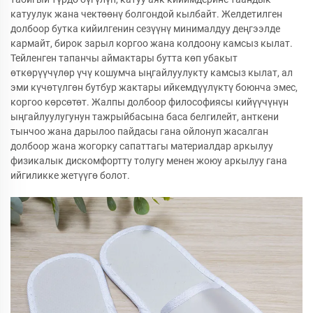
катуулук жана чектөөнү болгондой кылбайт. Желдетилген
долбоор бутка кийилгенин сезүүнү минималдуу деңгээлде
кармайт, бирок зарыл коргоо жана колдоону камсыз кылат.
Тейленген тапанчы аймактары бутта көп убакыт
өткөрүүчүлөр үчү кошумча ыңгайлуулукту камсыз кылат, ал
эми күчөтүлгөн бутбур жактары ийкемдүүлүктү боюнча эмес,
коргоо көрсөтөт. Жалпы долбоор философиясы кийүүчүнүн
ыңгайлуулугунун тажрыйбасына баса белгилейт, анткени
тынчоо жана дарылоо пайдасы гана ойлонуп жасалган
долбоор жана жогорку сапаттагы материалдар аркылуу
физикалык дискомфортту толугу менен жоюу аркылуу гана
ийгиликке жетүүгө болот.