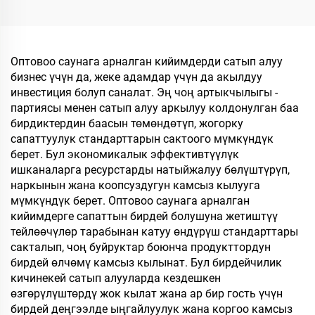
технологиялык
сапаттагы жумшалакча,
талаптарга жооп берген,
убактылуу пайдалануу
жылы-жайгашкан, бир
үчүн мейманханалар
жолку колдонууга
жана авиакомпаниялар
Оптовоо саунага арналган кийимдерди сатып алуу
арналган, мейманхана
үчүн жумшалакча
бизнес үчүн да, жеке адамдар үчүн да акылдуу
үчүн жана
инвестиция болуп саналат. Эң чоң артыкчылыгы -
авиакомпаниялар үчүн
партиясы менен сатып алуу аркылуу колдонулган баа
шлепкилер
бирдиктердин баасын төмөндөтүп, жогорку
сапаттуулук стандарттарын сактоого мүмкүндүк
берет. Бул экономикалык эффективтүүлүк
ишканаларга ресурстарды натыйжалуу бөлүштүрүп,
наркынын жана коопсуздугун камсыз кылууга
мүмкүндүк берет. Оптовоо саунага арналган
кийимдерге сапаттын бирдей болушуна жетиштүү
тейлөөчүлөр тарабынан катуу өндүрүш стандарттары
сакталып, чоң буйруктар боюнча продукттордун
бирдей өлчөмү камсыз кылынат. Бул бирдейчилик
кичинекей сатып алууларда кездешкен
өзгөрүлүштөрдү жок кылат жана ар бир гость үчүн
бирдей деңгээлде ыңгайлуулук жана коргоо камсыз