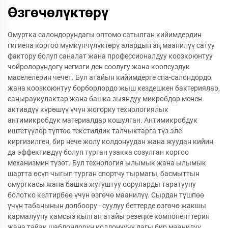
Өзгөчөлүктөрү
Омуртка салондорундагы оптомо сатылган кийимдердин
гигиена коргоо мүмкүнчүлүктөрү алардын эң маанилүү сатуу
фактору болуп саналат жана профессионалдуу коозкоюнтуу
чөйрөлөрүндөгү негизги ден соолугу жана коопсуздук
маселелерин чечет. Бул атайын кийимдерге спа-салондордо
жана коозкоюнтуу борборлордо жыш кездешкен бактериялар,
саңыраукулактар жана башка зыяндуу микробдор менен
активдүү күрөшүү үчүн жогорку технологиялык
антимикробдук материалдар кошулган. Антимикробдук
иштетүүлөр түптөө текстилдик талчыктарга түз эле
киргизилген, бир нече жолу колдонуудан жана жуудан кийин
да эффективдүү болуп турган узакка созулган коргоо
механизмин түзөт. Бул технология ылымык жана ылымык
шартта өсүп чыгып турган спортчу тырмагы, басмыттын
омурткасы жана башка жугуштуу ооруларды таратууну
болотко келтирбөө үчүн өзгөчө маанилүү. Сырдан түшпөө
үчүн табанынын долбоору - суулуу беттерде өзгөчө жакшы
кармалууну камсыз кылган атайы резеңке компоненттерин
жана тайак шаблондорун колдонуучу дагы бир маанилүү