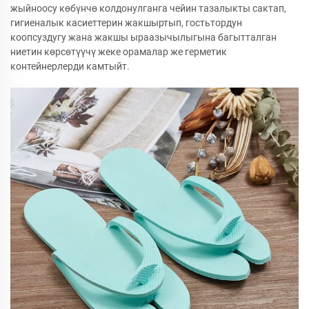
жыйноосу көбүнчө колдонулганга чейин тазалыкты сактап,
гигиеналык касиеттерин жакшыртып, гостьтордун
коопсуздугу жана жакшы ыраазычылыгына багытталган
ниетин көрсөтүүчү жеке орамалар же герметик
контейнерлерди камтыйт.