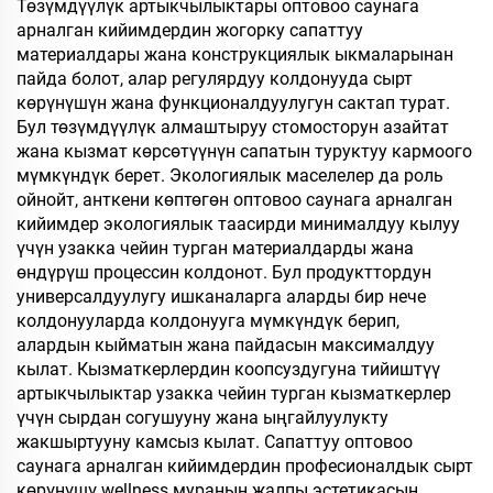
Төзүмдүүлүк артыкчылыктары оптовоо саунага
арналган кийимдердин жогорку сапаттуу
материалдары жана конструкциялык ыкмаларынан
пайда болот, алар регулярдуу колдонууда сырт
көрүнүшүн жана функционалдуулугун сактап турат.
Бул төзүмдүүлүк алмаштыруу стомосторун азайтат
жана кызмат көрсөтүүнүн сапатын туруктуу кармоого
мүмкүндүк берет. Экологиялык маселелер да роль
ойнойт, анткени көптөгөн оптовоо саунага арналган
кийимдер экологиялык таасирди минималдуу кылуу
үчүн узакка чейин турган материалдарды жана
өндүрүш процессин колдонот. Бул продукттордун
универсалдуулугу ишканаларга аларды бир нече
колдонууларда колдонууга мүмкүндүк берип,
алардын кыйматын жана пайдасын максималдуу
кылат. Кызматкерлердин коопсуздугуна тийиштүү
артыкчылыктар узакка чейин турган кызматкерлер
үчүн сырдан согушууну жана ыңгайлуулукту
жакшыртууну камсыз кылат. Сапаттуу оптовоо
саунага арналган кийимдердин професионалдык сырт
көрүнүшү wellness муранын жалпы эстетикасын