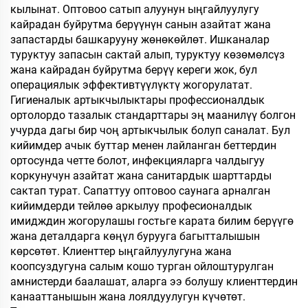
кылынат. Оптовоо сатып алуунун ыңгайлуулугу
кайрадан буйрутма берүүнүн санын азайтат жана
запастарды башкарууну жөнөкөйлөт. Ишканалар
туруктуу запасын сактай алып, туруктуу көзөмөлсүз
жана кайрадан буйрутма берүү кереги жок, бул
операциялык эффективтүүлүктү жогорулатат.
Гигиеналык артыкчылыктары профессионалдык
ортолордо тазалык стандарттары эң маанилүү болгон
учурда дагы бир чоң артыкчылык болуп саналат. Бул
кийимдер ачык буттар менен лайланган беттердин
ортосунда четте болот, инфекцияларга чалдыгуу
коркунучун азайтат жана санитардык шарттарды
сактап турат. Сапаттуу оптовоо саунага арналган
кийимдерди тейлөө аркылуу професионалдык
имидждин жогорулашы гостьге карата билим берүүгө
жана деталдарга көңүл бурууга багытталышын
көрсөтөт. Клиенттер ыңгайлуулугуна жана
коопсуздугуна салым кошо турган ойлоштурулган
амнистерди баалашат, аларга ээ болушу клиенттердин
канааттанышын жана лоялдуулугун күчөтөт.