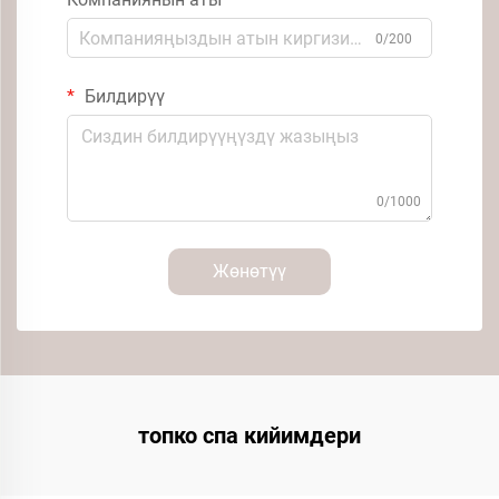
0/200
Билдирүү
0/1000
Жөнөтүү
топко спа кийимдери