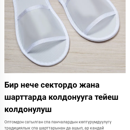
Бир нече сектордо жана
шарттарда колдонууга тейеш
колдонулуш
Оптомдон сатылган спа панчалардын көптүрүмдүүлүгү
традициялык спа шарттарынан да ашып, ар кандай