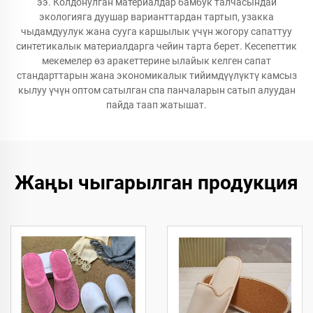
ээ. Колдонулган материалдар бамбук талчасындай
экологияга дуушар варианттардан тартып, узакка
чыдамдуулук жана сууга каршылык үчүн жогору сапаттуу
синтетикалык материалдарга чейин тарта берет. Кесепеттик
мекемелер өз аракеттерине ылайык келген сапат
стандарттарын жана экономикалык тийимдүүлүктү камсыз
кылуу үчүн оптом сатылган спа панчаларын сатып алуудан
пайда таап жатышат.
Жаңы чыгарылган продукция