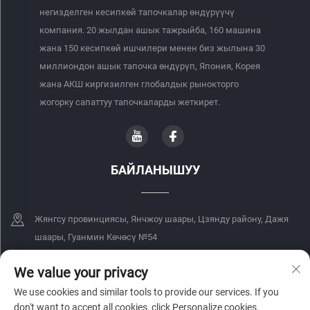
негизделген кесипкөй тапочкалар өндүрүүчү
компания. 20 жылдан ашык тажрыйба, 160 машина
жана 150 кесипкөй ишчилери менен биз жылына 30
миллиондон ашык тапочка өндүрүп, Япония, Корея
жана АКШ киргизилген глобалдык рынокторго
жогорку сапаттуу тапочкаларды жеткирет.
БАЙЛАНЫШУУ
Жянгсу провинциясы, Янчжоу шаары, Цзянду району, Дажя
шаары, Гуанмин Көчөсү №54
+86-18068849339
We value your privacy
We use cookies and similar tools to provide our services. If you
[email protected]
don't want to accept all cookies, click Personalize cookies.