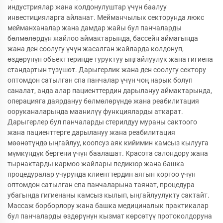
индустриялар жана колдонулуштар үчүн баалуу
инвестицияларга айланат. Мейманчылык секторунда люкс
мейманханалар жана дамдар жайы бул панчаларды
бөлмөлөрдүн жайлоо аймактарында, бассейн аймагында
жана ден соолугу үчүн жасалган жайларда колдонуп,
өздөрүнүн объекттеринде туруктуу ыңгайлуулук жана гигиена
стандартын түзүшөт. Дарыгерлик жана ден соолугу сектору
оптомдон сатылган спа панчалар үчүн чоң нарык болуп
саналат, анда алар пациенттердин дарылануу аймактарында,
операцияга даярдануу бөлмөлөрүндө жана реабилитация
ооруканаларында маанилүү функцияларды аткарат.
Дарыгерлер бул панчаларды стерилдуу мураны сактоого
жана пациенттерге дарылануу жана реабилитация
мөөнөтүндө ыңгайлуу, коопсуз аяк кийимин камсыз кылууга
мүмкүндүк бергени үчүн баалашат. Красота салондору жана
тырнактарды кармоо жайлары педикюр жана башка
процедуралар учурунда клиенттердин аягын коргоо үчүн
оптомдон сатылган спа панчаларына таянат, процедура
убагында гигиенаны камсыз кылып, ыңгайлуулукту сактайт.
Массаж борборлору жана башка медициналык практикалар
бул панчаларды өздөрүнүн кызмат көрсөтүү протоколдоруна