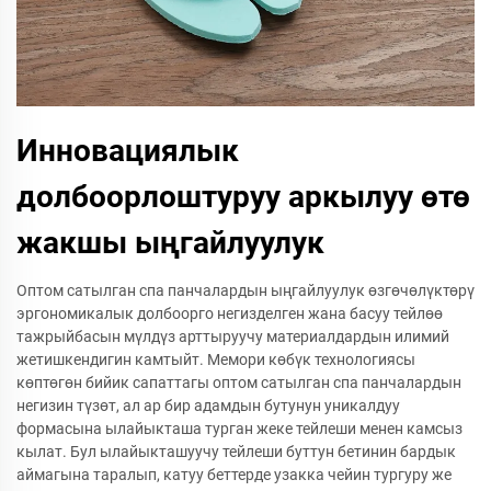
Инновациялык
долбоорлоштуруу аркылуу өтө
жакшы ыңгайлуулук
Оптом сатылган спа панчалардын ыңгайлуулук өзгөчөлүктөрү
эргономикалык долбоорго негизделген жана басуу тейлөө
тажрыйбасын мүлдүз арттыруучу материалдардын илимий
жетишкендигин камтыйт. Мемори көбүк технологиясы
көптөгөн бийик сапаттагы оптом сатылган спа панчалардын
негизин түзөт, ал ар бир адамдын бутунун уникалдуу
формасына ылайыкташа турган жеке тейлеши менен камсыз
кылат. Бул ылайыкташуучу тейлеши буттун бетинин бардык
аймагына таралып, катуу беттерде узакка чейин тургуру же