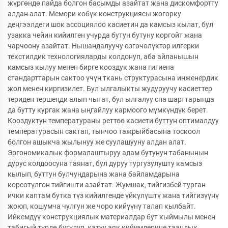
жүргөндө пайда болгон басымды азайтат жана дискомфортту
алдан алат. Мемори көбүк конструкциясы жогорку
деңгээлдеги шок ассоциялоо касиетин да камсыз кылат, бул
узакка чейин кийилген учурда бутун бутуну коргойт жана
чарчоону азайтат. Нышандалуучу өзгөчөлүктөр илгерки
текстилдик технологияларды колдонуп, аба айланышын
камсыз кылуу менен бирге кооздук жана гигиена
стандарттарын сактоо үчүн ткань структурасына инженердик
жол менен киргизилет. Бул ылгалыкты жудуруучу касиеттер
териден тершеңди алып чыгат, бул ылгалуу спа шарттарында
да бутту кургак жана ыңгайлуу кармоого мүмкүндүк берет.
Кооздуктун температураны реттөө касиети буттун оптималдуу
температурасын сактап, тынчоо тажрыйбасына тоскоол
болгон ашыкча жылынуу же суулашууну алдан алат.
Эргономикалык формалаштыруу адам бутунун табанынын
дурус колдоосуна таянат, бул дуруу тургузулушту камсыз
кылып, буттун булчуңдарына жана байламдарына
көрсөтүлгөн тийгишти азайтат. Жумшак, тийгизбей турган
ички каптам бутка түз кийилгенде үйкүлүштү жана тийгизүүнү
жоюп, кошумча чулгун же чоро кийүүнү талап кылбайт.
Ийкемдүү конструкциялык материалдар бут кыймылы менен
табигый түрдө бүгүлүп, катуу аяк кийимдерине таандык