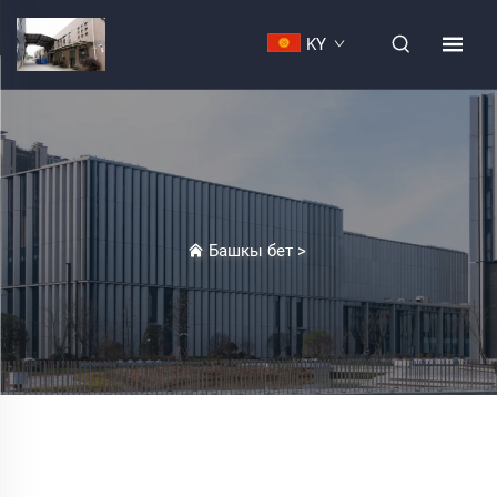
KY
Башкы бет
>