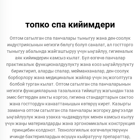
топко спа кийимдери
Оптом сатылган спа панчалары тыныгуу жана ден-соолук
индустриясынын негизги бөлүгү болуп саналат, ал гостторго
тыныгуу абалында жайгаштыруу үчүн ыңгайлуу, гигиеналык
аяк кийимдерин камсыз кылат. Бул өзгөчө панчалар
практикалык функционалдуулукту жана кооз ыңгайлуулукту
бириктирип, аларды спалар, мейманханалар, ден-соолук
борборлору жана медициналык жайлар үчүн эң жоголтууга
болбой турган кылат. Оптом сатылган спа панчаларынын
негизги функцияларына тазалыкка тийиштүү жагындан таза
эмес беттерден аякты коргоо, гигиена стандарттарын сактоо
жана госттордун канааттанышын көтөрүү кирет. Казыргы
заманча оптом сатылган спа панчалары жогорку деңгээлде
ыңгайлуулук жана узакка чыдамдуулук менен камсыз кылуу
үчүн жаңы материалдарды жана эргономикалык конструкция
принцибин колдонот. Технологиялык өзгөчөлүктөрүнүн
ичинде бактериялардын өсүшүн кыйратуучу препараттар,