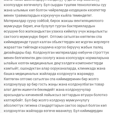
коопсуздук өзгөчөлүгү. Бул сырдан түшпөө технологиясы суу
жана ылымык көп болгон чөйрөлөрдө кездешкен кесепеттер
менен травмалардын коркунучун кыйла төмөндөтөт.
Материалдар сууну сойбой, бирок жакшы вентиляциялоого
мүмкүндүк берип, ичи бузулуп турган бактериялардын
өсүшүнө боз жапкандыктан узакка кийилүү үчүн жаңылыкты
сактоого мүмкүндүк берет. Оптомо сатылган көптөгөн спа
кийимдеринде түшүп калган обьекттерден же жүргөн жерлерге
жарааттан тийгенде кошумча коргоо берүүчү жабык палец
дизайндары бар. Колдонулган материалдар көбүнчө строгттук
менен белгиленген ден соолугу жана коопсуздук нормаларына
ылайык келген медициналык деңгээлдеги компоненттерди
камтыйт, ошондуктан алар ооруканаларда, клиникада жана
башка медициналык жайларда колдонууга жарамдуу.
Көптөгөн оптомо сатылган спа кийимдеринин бир жолго
колдонулушу ар бир гость жаңы жана колдонулбаган товар
алат деген ишенчти бекемдейт жана колдонуучулар
арасындагы кичинекей лайыксыз заттардын өтүшүн болотко
келтирбейт. Бул бир жолго колдонуу мүмкүнчүлүгү
абсолюттук гигиена стандарттарын сактоо зарыл болгон көп
колдонулган жайларда өзгөчө маанилүү. Бул кийимдердин