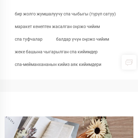
бир жолго жумшалуучу спа чыбыгы (түрүп сатуу)
маракет кенептен жасалган оңожо чийим
спа туфчалар
балдар үчүн оңожо чийим
жеке башына чыгарылган спа кийимдер
спа-мейманхананын кийиз аяк кийимдери