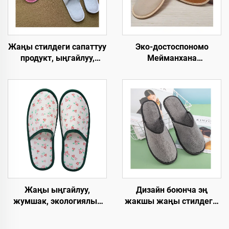
Жаңы стилдеги сапаттуу
Эко-достоспономо
продукт, ыңгайлуу,
Мейманхана
жумшак, сыртынан
Чашмалары Кошумча
кыймылбаган, бир
Буюмдары Мейман
жолго тийиштүү люкс
Чашмалары OEM
отелиндеги шеттерди
Колдонуп Чыгарылган
такталоо
Мейманхана
Чашмалары Сатууга
Дизайн боюнча эң
Жаңы ыңгайлуу,
жакшы жаңы стилдеги,
жумшак, экологиялык
жакшы баадагы, жакшы
таза, тез бузулуп
сапаттагы, катуу
кетүүчү, жогорку