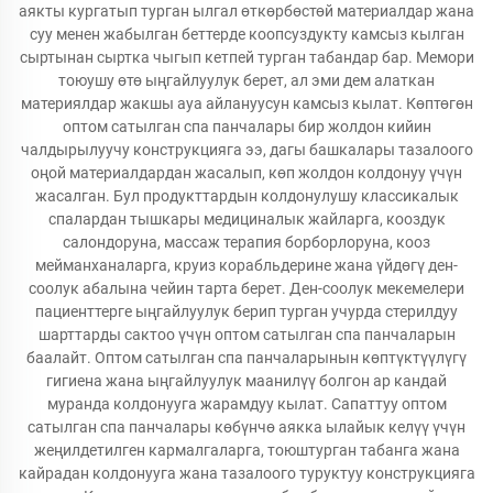
аякты кургатып турган ылгал өткөрбөстөй материалдар жана
суу менен жабылган беттерде коопсуздукту камсыз кылган
сыртынан сыртка чыгып кетпей турган табандар бар. Мемори
тоюушу өтө ыңгайлуулук берет, ал эми дем алаткан
материялдар жакшы ауа айлануусун камсыз кылат. Көптөгөн
оптом сатылган спа панчалары бир жолдон кийин
чалдырылуучу конструкцияга ээ, дагы башкалары тазалоого
оңой материалдардан жасалып, көп жолдон колдонуу үчүн
жасалган. Бул продукттардын колдонулушу классикалык
спалардан тышкары медициналык жайларга, кооздук
салондоруна, массаж терапия борборлоруна, кооз
мейманханаларга, круиз корабльдерине жана үйдөгү ден-
соолук абалына чейин тарта берет. Ден-соолук мекемелери
пациенттерге ыңгайлуулук берип турган учурда стерилдуу
шарттарды сактоо үчүн оптом сатылган спа панчаларын
баалайт. Оптом сатылган спа панчаларынын көптүктүүлүгү
гигиена жана ыңгайлуулук маанилүү болгон ар кандай
муранда колдонууга жарамдуу кылат. Сапаттуу оптом
сатылган спа панчалары көбүнчө аякка ылайык келүү үчүн
жеңилдетилген кармалгаларга, тоюштурган табанга жана
кайрадан колдонууга жана тазалоого туруктуу конструкцияга