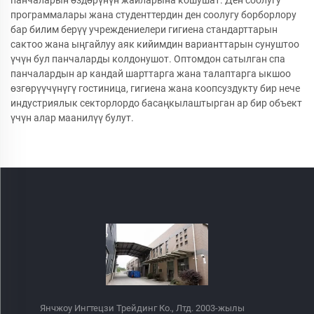
панчаларын өздөрүнүн жайларына кошушат. Ден соолугу
программалары жана студенттердин ден соолугу борборлору
бар билим берүү учреждениелери гигиена стандарттарын
сактоо жана ыңгайлуу аяк кийимдин варианттарын сунуштоо
үчүн бул панчаларды колдонушот. Оптомдон сатылган спа
панчалардын ар кандай шарттарга жана талаптарга ыкшоо
өзгөрүүчүнүгү гостиница, гигиена жана коопсуздукту бир нече
индустриялык секторлордо басаңкылаштырган ар бир объект
үчүн алар маанилүү булут.
Янчжоу Ингтецзи Трейдинг Ко., Лтд. 2003-жылы