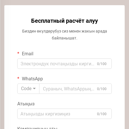
Бесплатный расчёт алуу
Биздин өкүлдөрүбүз сиз менен жакын арада
байланышат.
Email
0/100
WhatsApp
Code
0/100
Атыңыз
0/100
Компаниянын аты