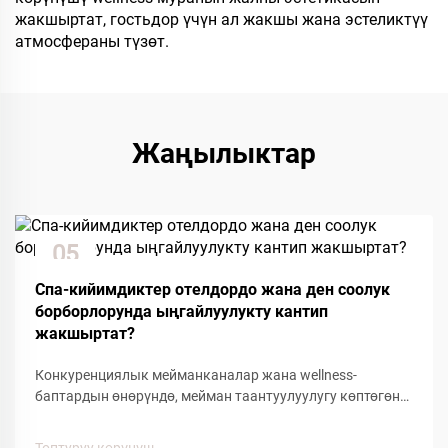
жакшыртат, гостьдор үчүн ал жакшы жана эстеликтүү
атмосфераны түзөт.
Жаңылыктар
05
Dec
Спа-кийимдиктер отелдордо жана ден соолук
борборлорунда ыңгайлуулукту кантип
жакшыртат?
Конкуренциялык мейманканалар жана wellness-
баптардын өнөрүндө, мейман таантуулуулугу көптөгөн
деталдарга жана ыңгайлуулуктагы буюмдарга
байланыштуу. Мейман тажрыйбасына таасирин