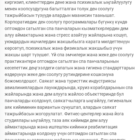
киргизип, клиенттердин дене жана психикалык ыңгайлуулугу
менен коопсуздугуна багытталган толук ден соолугу
тажрыйбасын түзүүдө алардын маанисин таанышат.
Корпоративдик ден соолугу программалары бүгүнкү күндө
оптомдон сатылган спа панчаларын кызматкерлердин дем
алуу аймактарына жана стресс азайтуу жайларына кошуп,
уюмдардын ишчилердин жакшыбызга карата милдеттенүүн
көрсөтүп, психикалык жана физикалык жакшыбыз үчүн
жакшы шарт түзүшөт. Үй спа эмчилери жана жеке ден соолугу
практикантери оптомдон сатылган спа панчаларынын
кесепеттик деңгээлдеги сапатын жана гигиена стандарттарын
өздөрүнүн жеке ден соолугу рутиндерине кошконуна
божомолдошот. Саякат жана туристтик индустриясы
авиалиниялардын лаунждарында, круиз кораблдарынын спа
жайларында жана дем алууга жайлоо объекттеринде бул
панчаларды колдонуп, саякатчыларга ыңгайлуу, гигиеналык
аяк кийиминин вариантын сунуштап, алардын саякат
тажрыйбасын жогорулатат. Фитнес-центерлер жана йога
студиялары ыңгайлуу, таза аяк кийимди дем алуу
аймактарында жана иштештен кийинки реабилитация
аймактарында колдонуу үчүн оптомдон сатылган спа