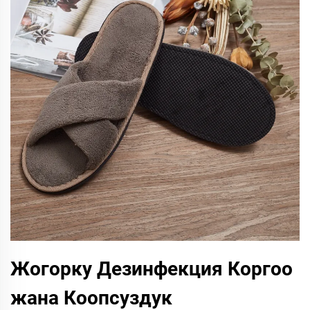
Жогорку Дезинфекция Коргоо
жана Коопсуздук