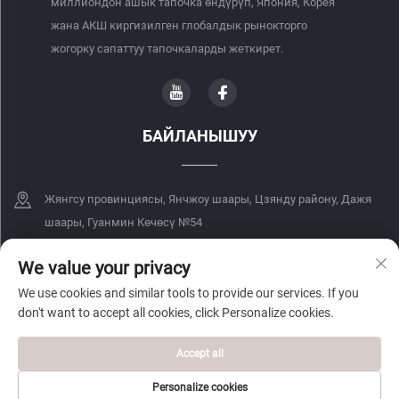
миллиондон ашык тапочка өндүрүп, Япония, Корея
жана АКШ киргизилген глобалдык рынокторго
жогорку сапаттуу тапочкаларды жеткирет.
БАЙЛАНЫШУУ
Жянгсу провинциясы, Янчжоу шаары, Цзянду району, Дажя
шаары, Гуанмин Көчөсү №54
+86-18068849339
We value your privacy
We use cookies and similar tools to provide our services. If you
[email protected]
don't want to accept all cookies, click Personalize cookies.
Accept all
Copyright © 2026 Yangzhou Yingteji Trading Co., Ltd. Бардык укуктар
кыйынча.
Купуялык Саясаты
Personalize cookies