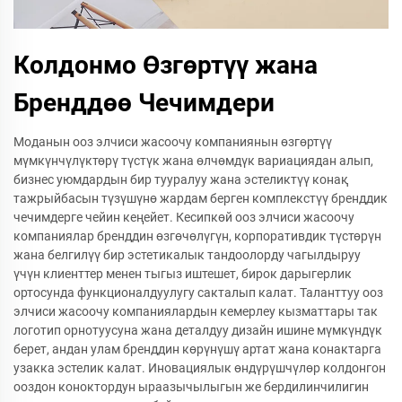
Колдонмо Өзгөртүү жана
Бренддөө Чечимдери
Моданын ооз элчиси жасоочу компаниянын өзгөртүү
мүмкүнчүлүктөрү түстүк жана өлчөмдүк вариациядан алып,
бизнес уюмдардын бир тууралуу жана эстеликтүү конақ
тажрыйбасын түзүшүнө жардам берген комплекстүү бренддик
чечимдерге чейин кеңейет. Кесипкөй ооз элчиси жасоочу
компаниялар бренддин өзгөчөлүгүн, корпоративдик түстөрүн
жана белгилүү бир эстетикалык тандоолорду чагылдыруу
үчүн клиенттер менен тыгыз иштешет, бирок дарыгерлик
ортосунда функционалдуулугу сакталып калат. Таланттуу ооз
элчиси жасоочу компаниялардын кемерлеу кызматтары так
логотип орнотуусуна жана деталдуу дизайн ишине мүмкүндүк
берет, андан улам бренддин көрүнүшү артат жана конактарга
узакка эстелик калат. Иновациялык өндүрүшчүлөр колдонгон
ооздон коноктордун ыраазычылыгын же бердилинчилигин