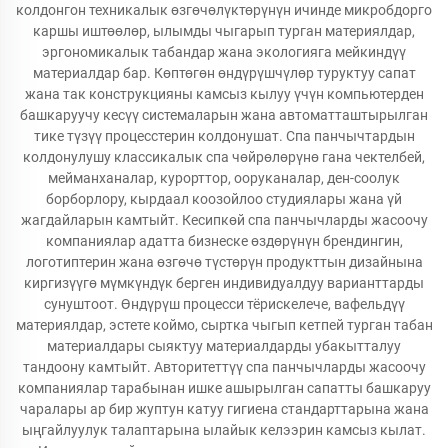
колдонгон техникалык өзгөчөлүктөрүнүн ичинде микробдорго
каршы иштөөлөр, ылымды чыгарып турган материялдар,
эргономикалык табандар жана экологияга мейкиндүү
материалдар бар. Көптөгөн өндүрүшчүлөр туруктуу сапат
жана так конструкцияны камсыз кылуу үчүн компьютерден
башкаруучу кесүү системаларын жана автоматташтырылган
тике түзүү процесстерин колдонушат. Спа панчычтардын
колдонулушу классикалык спа чөйрөлөрүнө гана чектелбей,
мейманханалар, курорттор, ооруканалар, ден-соолук
борборлору, кырдаал коозойлоо студиялары жана үй
жагдайларын камтыйт. Кесипкөй спа панчычларды жасоочу
компаниялар адатта бизнеске өздөрүнүн брендингин,
логотиптерин жана өзгөчө түстөрүн продукттын дизайнына
киргизүүгө мүмкүндүк берген индивидуалдуу варианттарды
сунуштоот. Өндүрүш процесси тёрискелече, вафельдүү
материялдар, эстете коймо, сыртка чыгып кетпей турган табан
материалдары сыяктуу материалдарды убакытталуу
тандоону камтыйт. Авторитеттүү спа панчычларды жасоочу
компаниялар тарабынан ишке ашырылган сапатты башкаруу
чаралары ар бир жуптун катуу гигиена стандарттарына жана
ыңгайлуулук талаптарына ылайык келээрин камсыз кылат.