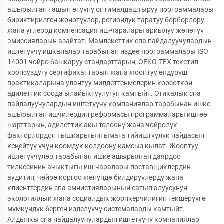
ашырылган ташып өтүүнү оптималдаштыруу программалары
бириктирилген жөнөтүүлөр, региондук таратуу борборлору
жана углерод компенсация иш-чаралары аркылуу жөнөтүү
эмиссияларын азайтат. Мамлекеттик спа пайдалуучулардын
иштетүүчү ишканалар тарабынан издөө программалары ISO
14001 чөйрө башкаруу стандарттарын, OEKO-TEX текстил
коопсуздугу сертификаттарын жана жооптуу өндүрүш
практикаларына улантуу милдеттенмелерин көрсөткөн
адилеттик соода ылайыктуулугун камтыйт. Этикалык спа
пайдалуучулардын иштетүүчү компаниялар тарабынан ишке
ашырылган ишчилердин реформасы программалары иштөө
шарттарын, адилеттик акы төлөөнү жана чөйрөлүк
факторлордон тышкары ынтымага тийиштүүлүк пайдасын
кеңейтүү үчүн коомдук колдоону камсыз кылат. Жооптуу
иштетүүчүлөр тарабынан ишке ашырылган даярдоо
тилкесинин ачыктыгы иш-чаралары поставщиклердин
аудитин, чөйрө коргоо жөнүндө билдирүүлөрдү жана
клиенттердин спа амнистияларынын сатып алуусунун
экологиялык жана социалдык жоопкерчилигин текшерүүгө
мүмкүндүк берген изделүүчү системаларды камтыйт.
Алдыңкы спа пайдалуучулардын иштетүүчү компаниялар