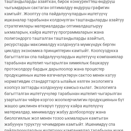
таштандыларды азайткан, бирок конкуренттеш өндүрүш
чыгымдарын сактаган оптималдуу өндүрүш графигин
камтыйт. Жооптуу спа пайдалуучулардын иштетүүчү
ишканалар тарабынан колдонулган таштандыларды азайтуу
стратегиялары материалдарды оптималдаштыруу
ыкмаларын, кайра иштетүү программаларын жана
полигондорго ташталган таштандыларды азайтып,
ресурстарды максималдуу колдонууга мүмкүндүк берген
циклдүү экономика принциптерин камтыйт. Коопсуздукка
багытталган спа пайдалуучулардын иштетүүчү компаниялар
тарабынан иштелип чыгарылган химиялык башкаруу
протоколдору бардык дарылоолор жана процестер
продукциянын иштөө өзгөчөлүктөрүн сактоо менен катуу
нормативдик стандарттарга ылайык келген экологияга
коопсуз заттарды колдонууну камсыз кылат. Экологияга
багытталган иштетүүчүлөр тарабынан иштелип чыгарылган
узартылган чөйрө коргоо жоопкерчилигин продукциянын бүт
жашоо циклинен өткөрүп туруучу кайра иштелүүчү
материалдар, минималдуу жабуу долбоорлору жана
биологиялык жол менен тозоо ыкмаларын камтыган
жабуунун туруктуу чечимдерин камтыйт. Ишенимдүү спа
пайдалуучулардын иштетүүчү компаниялар тарабынан ишке