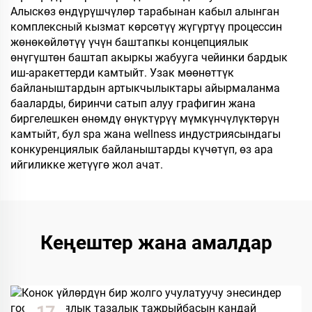
Алыскөз өндүрүшчүлөр тарабынан кабыл алынган
комплексный кызмат көрсөтүү жүгүртүү процессин
жөнөкөйлөтүү үчүн баштапкы концепциялык
өнүгүштөн баштап акыркы жабууга чейинки бардык
иш-аракеттерди камтыйт. Узак мөөнөттүк
байланыштардын артыкчылыктары айырмаланма
бааларды, биринчи сатып алуу графигин жана
биргелешкен өнөмдү өнүктүрүү мүмкүнчүлүктөрүн
камтыйт, бул spa жана wellness индустриясындагы
конкуренциялык байланыштарды күчөтүп, өз ара
ийгиликке жетүүгө жол ачат.
Кеңештер жана амалдар