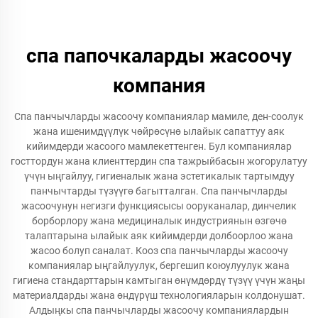
спа папочкаларды жасоочу
компания
Спа панчычларды жасоочу компаниялар мамиле, ден-соолук
жана ишенимдүүлүк чөйрөсүнө ылайык сапаттуу аяк
кийимдерди жасоого мамлекеттенген. Бул компаниялар
госттордун жана клиенттердин спа тажрыйбасын жогорулатуу
үчүн ыңгайлуу, гигиеналык жана эстетикалык тартымдуу
панчычтарды түзүүгө багытталган. Спа панчычларды
жасоочунун негизги функциясысы ооруканалар, динчелик
борборлору жана медициналык индустриянын өзгөчө
талаптарына ылайык аяк кийимдерди долбоорлоо жана
жасоо болуп саналат. Кооз спа панчычларды жасоочу
компаниялар ыңгайлуулук, бергешип коюулуулук жана
гигиена стандарттарын камтыган өнүмдөрдү түзүү үчүн жаңы
материалдарды жана өндүрүш технологияларын колдонушат.
Алдыңкы спа панчычларды жасоочу компаниялардын