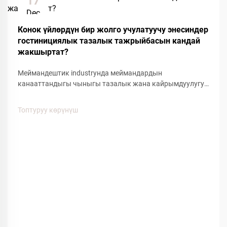
17
Dec
Конок үйлөрдүн бир жолго учулатуучу энесиндер
гостинициялык тазалык тажрыйбасын кандай
жакшыртат?
Меймандештик industryнда меймандардын
канааттандыгы чыныгы тазалык жана кайрымдуулугун
сактоого багытталган кичинекей детайлдарга көңүл
буруу менен аныкталат. Оң мейман тажрыйбасына
Топтуруу көрүнүш
таасирин тийгизген негизги буюмдардын бири болуп
кошкоо меймандештердин бир жолго колдонулган
кайрымдагы жакшыртылышы...