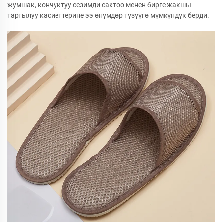
жумшак, кончуктуу сезимди сактоо менен бирге жакшы
тартылуу касиеттерине ээ өнүмдөр түзүүгө мүмкүндүк берди.