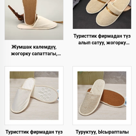
Туристтик фирмадан түз
алып сатуу, жогорку
Жумшак калемдүү,
сапаттагы,
жогорку сапаттагы,
колдонулгандан кийин
колдонулгандан кийин
чөпкө айлануучу,
чөпкө айлануучу ички
кораллдуу вельветтен
мейманханалык панчык,
жасалган,
мейманхананын
авиакомпаниялар, SPA
бөлмөлөрү үчүн
жана мейманханалар
үчүн, өзгөртүлгөн
логотип менен
Туристтик фирмадан түз
Туруктуу, Ысырапталы