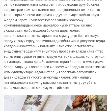
рынок изилдөө жана конкуренттик орундоштуруу боюнча
кеңештерди камтып, клиенттер продукциянын техникалык
талаптары боюнча информативдүү чечимдер кабыл алууга
жардам берет. Комплекстүү ооз элчиси жасоочу
компаниялардын жеке маркалоо кызматтары бизнес
уюмдардын өз бренддери боюнча дарыгерлик
арзанчылыктарын чыгарышына мүмкүндүк берген толук
продукт өнүктүрүү, орамчанын дизайны жана документтерди
колдоо кызматтарын камтыйт. Клиентке багытталган
өндүрүшчүлөрдүн үлгү өнүктүрүү программалары клиенттер
толук өндүрүшкө өтүштөн мурун материалдарды, конструкция
ыкмаларын жана дизайн элементтерин баалоого мүмкүндүк
берет. Алдыңкы ооз элчиси жасоочу жайлардын прототиптик
мүмкүнчүлүктөрү ылдам итерациялоо жана өзгөртүлгөн
дизайндарды тактоого мүмкүндүк берет, оптималдуу
натыйжаларга жетүүнү камсыз кылып, өнүктүрүү убагын
жана чыгымдарын минимумга тийгизет.