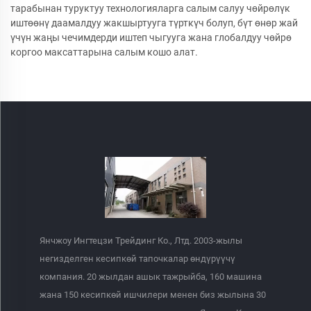
тарабынан туруктуу технологияларга салым салуу чөйрөлүк
иштөөнү даамалдуу жакшыртууга түрткүч болуп, бүт өнөр жай
үчүн жаңы чечимдерди иштеп чыгууга жана глобалдуу чөйрө
коргоо максаттарына салым кошо алат.
Янчжоу Ингтецзи Трейдинг Ко., Лтд. 2003-жылы
негизделген кесипкөй тапочкалар өндүрүүчү
компания. 20 жылдан ашык тажрыйба, 160 машина
жана 150 кесипкөй ишчилери менен биз жылына 30