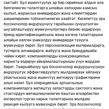
сактайт. Бул ишенчтүүлүк ар бир сериянын алдын ала
белгиленген талаптарга ылайык келээрин камсыз
кылып, жараксыз өнөмдөрдүн жана клиенттердин
шишилеринин тобокелчилигин азайтат. Кесепеттүү spa
босоночолор өндүрүшчүсү тарабынан сунушталган
ыңгайлаштыруу мүмкүнчүлүктөрү бизнес өздөрүнүн
бренд идентификациясына жана өзгөчө талаптарына
ылайык келген уникалдуу өнөмдөрди түзүүгө
мүмкүндүк берет. Бул персонализация материалдарга,
түстөргө, өлчөмдөргө, жабууга жана бренддешибе
чейин кирет, компанияларды конкуренциялык
нарыкта өздөрүн айырмалаштырышы үчүн жардам
берет. Тажрыйбалуу spa босоночолор өндүрүшчүсүнүн
өндүрүштүк эффективдүүлүгү жылдамраак айлануу
убактысына жана ишенчтүү жеткирүү графиктерине
алып келет. Бул операциялык артыкчылык
компанияларга жетиштүү запастарды сактоого жана
стоктордун жетишпешчилигин баштан өткөрбөстөн
өзгөрүлүп турган нарык талаптарына жылдам
реакция кылууга мүмкүндүк берет. Spa босоночолор