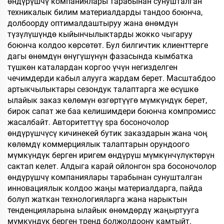
өндүрүшчү компаниялары тарабынан сунушталган
техникалык билим материалдарды тандоо боюнча,
долбоорду оптималдаштыруу жана өнөмдүн
түзүлүшүндө кыйынчылыктарды жокко чыгаруу
боюнча колдоо көрсөтөт. Бул билгичтик клиенттерге
дагы өнөмдүн өнүгүшүнүн фазасында кымбатка
түшкөн каталардан коргоо үчүн негизделген
чечимдерди кабыл алууга жардам берет. Масштабдоо
артыкчылыктары сезондук талаптарга же өсүшкө
ылайык заказ көлөмүн өзгөртүүгө мүмкүндүк берет,
бирок сапат же баа келишимдери боюнча компромисс
жасалбайт. Авторитеттүү spa босоночолор
өндүрүшчүсү кичинекей бутик заказдарын жана чоң
көлөмдү коммерциялык талаптарын орундоого
мүмкүндүк берген иригем өндүрүш мүмкүнчүлүктөрүн
сактап келет. Алдыга карай ойлонгон spa босоночолор
өндүрүшчү компаниялары тарабынан сунушталган
инновациялык колдоо жаңы материалдарга, пайда
болуп жаткан технологияларга жана нарыктын
тенденцияларына ылайык өнөмдөрдү жаңыртууга
мүмкүндүк берген тренд болжолдоону камтыйт.