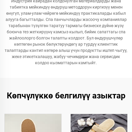
Индустрия кайрадан колдонулган материалдарды жана
табиятка мейкиндүү өндүрүш методдорун киргизүү менен
өнүгүп, улам-улам чөйрөгө мейкиндүү практикаларды кабыл
алууга багытталды. Спа панчычларды жасоочу компаниялар
тарабынан түзүлгөн таратуу тармагы бизнеске дүйнө жүзү
боюнча тез жеткирүүнү камсыз кылып, бийик сапаттагы спа
жайлоолорго болгон талапты колдоот. Бул өндүрүшчүлөр
көптөгөн рынок бөлүктөрүндөгү ар түрдүү клиенттик
талаптарды кантип көтөрө алыш үчүн продуктты иштеп чыгуу,
жеке этикеткалашуу, жабуу чечимдери жана сервисдик
колдоо кызматтарын камтыйт.
Көпчүлүккө белгилүү азыктар