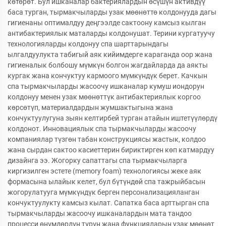
көтөрөт. Бул ишканалар бактериялардын өсүшүн активдүү
баса турган, тырмакчыларды узак мөөнөттө колдонууда дагы
гигиенаны оптималдуу деңгээлде сактоону камсыз кылган
антибактериялык маталарды колдонушат. Терини кургатуучу
технологияларды колдонуу спа шарттарындагы
ылгалдуулукта табигый аяк кийимдерге караганда оор жана
гигиеналык болбошу мүмкүн болгон жагдайларда да аякты
кургак жана кончуктуу кармоого мүмкүндүк берет. Качкын
спа тырмакчыларды жасоочу ишканалар кумуш иондорун
колдонуу менен узак мөөнөттүк антибактериялык коргоо
көрсөтүп, материалдардын жумшактыгына жана
кончуктуулугуна зыян келтирбей турган атайын иштетүүлөрдү
колдонот. Инновациялык спа тырмакчыларды жасоочу
компаниялар түзгөн табан конструкциясы жастык, колдоо
жана сырдан сактоо касиеттерин бириктирген көп катмардуу
дизайнга ээ. Жогорку сапаттагы спа тырмакчыларга
киргизилген эстете (memory foam) технологиясы жеке аяк
формасына ылайык келет, бул бүтүндөй спа тажрыйбасын
жогорулатууга мүмкүндүк берген персонализацияланган
кончуктуулукту камсыз кылат. Сапатка баса арттырган спа
тырмакчыларды жасоочу ишканалардын мата тандоо
процесси өнүмдөрдүн түрүн жана функцияларын узак мөөнөт