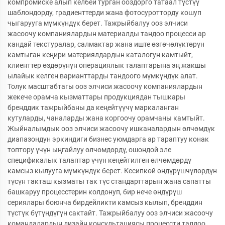
компромиске алып келбей турган ооздорго татаал түстүү
шаблондорду, градиенттерди жана фотосуротторду кошуп
чыгарууга мүмкүндүк берет. Тажрыйбалуу ооз элчиси
жасоочу компаниялардын материалды тандоо процесси ар
кандай текстуралар, салмактар жана иште өзгөчөлүктөрүн
камтыган кеңири материялдардын каталогун камтыйт,
клиенттер өздөрүнүн операциялык талаптарына эң жакшы
ылайык келген варианттарды тандоого мүмкүндүк алат.
Толук масштабтагы ооз элчиси жасоочу компаниялардын
жекече орамча кызматтары продукциядан тышкары
бренддик тажрыйбаны да кеңейтүүчү маркаланган
кутуларды, чаналарды жана коргоочу орамчаны камтыйт.
Жыйналымдык ооз элчиси жасоочу ишканалардын өлчөмдүк
диапазондун эркиндиги бизнес уюмдарга ар тараптуу конак
топтору үчүн ыңгайлуу өлчөмдөрдү, ошондой эле
спецификалык талаптар үчүн кеңейтилген өлчөмдөрдү
камсыз кылууга мүмкүндүк берет. Кесипкөй өндүрүшчүлөрдүн
түсүн такташ кызматы так түс стандарттарын жана сапатты
башкаруу процесстерин колдонуп, бир нече өндүрүш
сериялары боюнча бирдейликти камсыз кылып, бренддин
түстүк бүтүндүгүн сактайт. Тажрыйбалуу ооз элчиси жасоочу
командалардын дизайн консультациясы процессти талдоо,