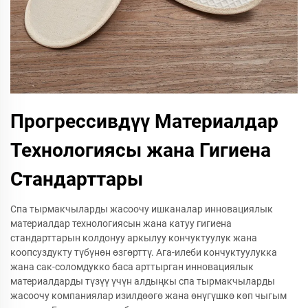
Прогрессивдүү Материалдар
Технологиясы жана Гигиена
Стандарттары
Спа тырмакчыларды жасоочу ишканалар инновациялык
материалдар технологиясын жана катуу гигиена
стандарттарын колдонуу аркылуу кончуктуулук жана
коопсуздукту түбүнөн өзгөрттү. Ага-илеби кончуктуулукка
жана сак-соломдукко баса арттырган инновациялык
материалдарды түзүү үчүн алдыңкы спа тырмакчыларды
жасоочу компаниялар изилдөөгө жана өнүгүшкө көп чыгым