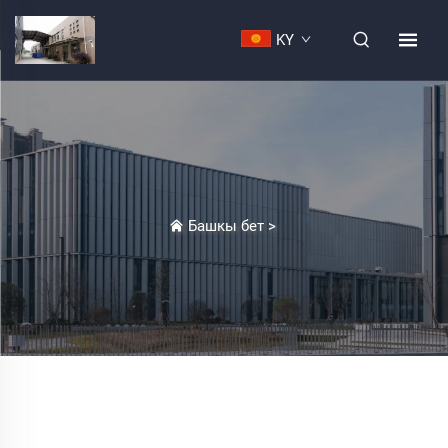
KY
Башкы бет
>