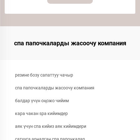
спа папочкаларды жасоочу компания
резине бозу сапаттуу чачыр
спа папочкаларды жасоочу компания
балдар үчүн оңожо чийим
кара чакан spa кийимдер
аяк үчүн спа кийиз аяк кийимдери
сатууга арналган спа папочкалар