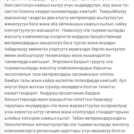
бою сактоосун камсыз кылуу үчүн чыдамдуулук, жуу жана түс
сактоо боюнча кеңири сынамаларды камтыйт. Тажрыйбалуу
ишканалар тандаган дем алуучу материалдар жылуулуктун
жиналуусун баса жана аба айланышын камсыз кылып, кийүү
кончуктуулугун жакшыртат. Намыскуу спа тырмакчыларды
жасоочу компаниялар колдонгон өндүрүш процесстеринде
материалдардын ажыроосун баса турган жана өнүмдүн
пайдалануу мөөнөтүн узартууга мүмкүндүк берген жылуулук
менен жабыштыруу техникалары жана нышандалган
тикмелерди камтышат. Эгерликке баарып туруучу спа
тырмакчыларды жасоочу компаниялардын барынчы
экологиялык таза материалдары органикалык хлопок,
бамбук талы жана кайра иштелген полиэфирди камтыйт, бул
өнүгүп бара жаткан туралуу өнүмдөргө болгон талапты
канааттандырат. Өндүрүш процессинин бардык
баскычтарында ишке ашырылган сапаттын башкаруу
чаралары өнүмдөрдүн спа жана жаракаттуулук колдонулушу
үчүн керектүү катуу гигиена жана коопсуздук стандарттарына
ылайык келээрин камсыз кылат. Табан материалдарындагы
технологиялык жетиштүүлүктөр спа тырмакчыларды жасоочу
компанияларга релаксация шарттары үчүн маанилүү болгон