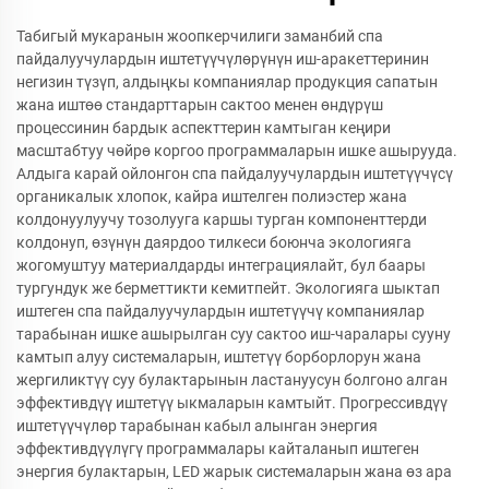
Табигый мукаранын жоопкерчилиги заманбий спа
пайдалуучулардын иштетүүчүлөрүнүн иш-аракеттеринин
негизин түзүп, алдыңкы компаниялар продукция сапатын
жана иштөө стандарттарын сактоо менен өндүрүш
процессинин бардык аспекттерин камтыган кеңири
масштабтуу чөйрө коргоо программаларын ишке ашырууда.
Алдыга карай ойлонгон спа пайдалуучулардын иштетүүчүсү
органикалык хлопок, кайра иштелген полиэстер жана
колдонуулуучу тозолууга каршы турган компоненттерди
колдонуп, өзүнүн даярдоо тилкеси боюнча экологияга
жогомуштуу материалдарды интеграциялайт, бул баары
тургундук же берметтикти кемитпейт. Экологияга шыктап
иштеген спа пайдалуучулардын иштетүүчү компаниялар
тарабынан ишке ашырылган суу сактоо иш-чаралары сууну
камтып алуу системаларын, иштетүү борборлорун жана
жергиликтүү суу булактарынын ластануусун болгоно алган
эффективдүү иштетүү ыкмаларын камтыйт. Прогрессивдүү
иштетүүчүлөр тарабынан кабыл алынган энергия
эффективдүүлүгү программалары кайталанып иштеген
энергия булактарын, LED жарык системаларын жана өз ара