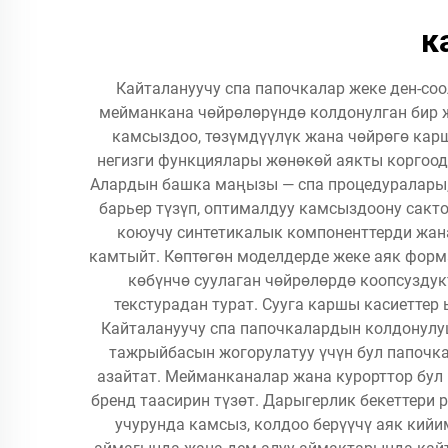
к
Кайталануучу спа папочкалар жеке ден-соо
мейманкана чөйрөлөрүндө колдонулган бир ж
камсыздоо, төзүмдүүлүк жана чөйрөгө кар
негизги функциялары жөнөкөй аякты коргоод
Алардын башка маңызы — спа процедуралары, 
барьер түзүп, оптималдуу камсыздоону сакто
коюучу синтетикалык компоненттерди жан
камтыйт. Көптөгөн моделдерде жеке аяк форм
көбүнчө суулаган чөйрөлөрдө коопсуздук
текстурадан турат. Сууга каршы касиеттер 
Кайталануучу спа папочкалардын колдонулуш
тажрыйбасын жогорулатуу үчүн бул папочк
азайтат. Мейманканалар жана курорттор бул 
бренд таасирин түзөт. Дарыгерлик бекеттери
учурунда камсыз, колдоо берүүчү аяк кий