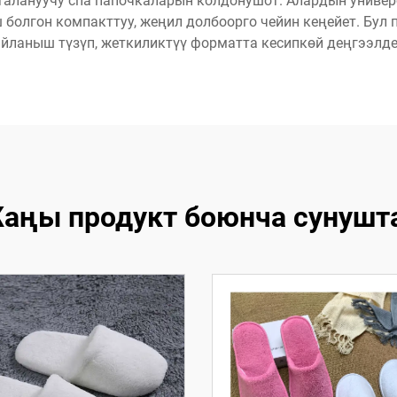
алануучу спа папочкаларын колдонушот. Алардын универс
 болгон компакттуу, жеңил долбоорго чейин кеңейет. Бу
айланыш түзүп, жеткиликтүү форматта кесипкөй деңгээлде
аңы продукт боюнча сунушт