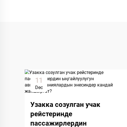
11
Dec
Узакка созулган учак
рейстеринде
пассажирлердин