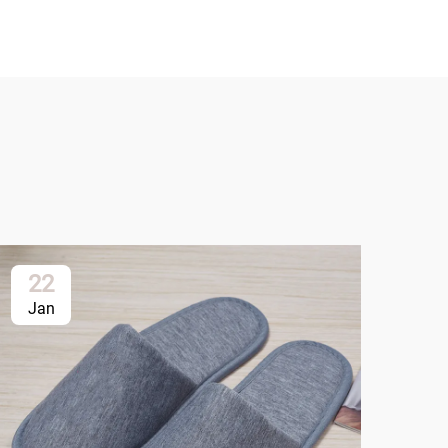
22
2
Jan
Ja