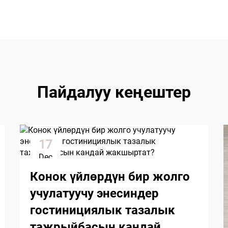
Пайдалуу кеңештер
17
Dec
Конок үйлөрдүн бир жолго
учулатуучу энесиндер
гостинициялык тазалык
тажрыйбасын кандай