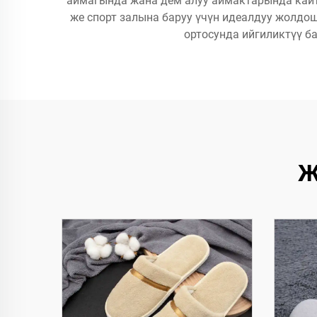
аймагында жана дем алуу аймактарында кайт
же спорт залына баруу үчүн идеалдуу жолдош
ортосунда ийгиликтүү б
Ж