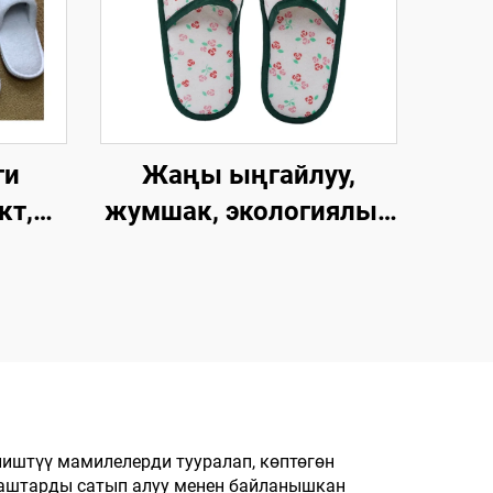
ги
Жаңы ыңгайлуу,
кт,
жумшак, экологиялык
ак,
таза, тез бузулуп
кетүүчү, жогорку
бир
сапаттагы
люкс
жумшалакча,
ерди
убактылуу пайдалануу
үчүн мейманханалар
жана
йиштүү мамилелерди тууралап, көптөгөн
таштарды сатып алуу менен байланышкан