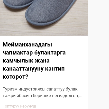
Би
ча
ма
жа
Мейманханадагы
чапмактар булактарга
Тур
камчылык жана
жыл
канааттанууну кантип
тур
Топт
жүз
көтөрөт?
маа
Сап
Туризм индустриясы сапаттуу булак
кош
тажрыйбасын беришке негизделген,
бол
ал эми мейманханалардагы
Топтуруу көрүнүш
чапм
чапмактар посетиттердин