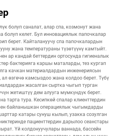
ер
үк болуп саналат, алар спа, козмонут жана
а болуп келет. Бул инновациялык папочкалар
ип берет. Кайталануучу спа папочкалардын
ууну жана температураны түзөтүүнү камтыйт.
ен ар кандай беттердин ортосунда гигиеналык
ктөр бактерияга каршы маталарды, тез кургап
алга качкан материалдардын инженериясын
ал өзгөчө камсыздоо жана колдоо берет. Түбү
риалдардан жасалган сыртка чыгып турган
 үчүн жетиштүү дем алууга мүмкүндүк берет.
а тарта тура. Кесипкөй спалар клиенттердин
менен байланышкан операциялык чыгымдарды
шарттар катары сунуш кылып, узакка созулган
иниктеринде пациенттердин дарылоо сеанстары
ырат. Үй колдонуучулары ваннада, бассейн