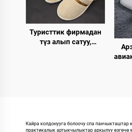
Туристтик фирмадан
түз алып сатуу,
Арз
жогорку сапаттагы,
авиа
колдонулгандан кийин
люкс
чөпкө айлануучу,
үчүн
кораллдуу вельветтен
жасалган,
айл
авиакомпаниялар, SPA
ың
жана мейманханалар
үчүн, өзгөртүлгөн
б
Кайра колдонууга болоочу спа панчыкташтар к
логотип менен
практикалык артыкчылыктар аркылуу өзгөчө м