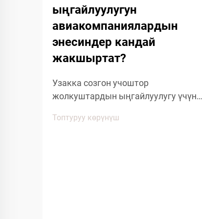
ыңгайлуулугун
авиакомпаниялардын
энесиндер кандай
жакшыртат?
Узакка созгон учоштор
жолкуштардын ыңгайлуулугу үчүн
өзгөчө кыйынчылыктарды көрсөтөт,
Топтуруу көрүнүш
анткени узакка созгон отургуу,
кабинанын басып жана
кыймылдуулугунун чектелүүсү
жолкуштардын жакшылыгына
таасирин тийгизет. Авиалиниялардын
берген ыңгайлуулуктагы көптөгөн
буюмдардын ичинен, аба жолу менен
жүрүүчү кийимдер...