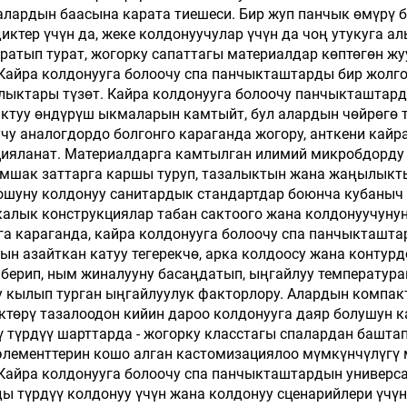
лардын баасына карата тиешеси. Бир жуп панчык өмүрү 
тер үчүн да, жеке колдонуучулар үчүн да чоң утукуга ал
тып турат, жогорку сапаттагы материалдар көптөгөн жу
 Кайра колдонууга болоочу спа панчыкташтарды бир жолг
лыктары түзөт. Кайра колдонууга болоочу панчыкташтард
уу өндүрүш ыкмаларын камтыйт, бул алардын чөйрөгө ти
у аналогдордо болгонго караганда жогору, анткени кайр
цияланат. Материалдарга камтылган илимий микробдорду 
жумшак заттарга каршы туруп, тазалыктын жана жаңылыкты
шуну колдонуу санитардык стандартдар боюнча кубаныч 
алык конструкциялар табан сактоого жана колдонуучунун
а караганда, кайра колдонууга болоочу спа панчыкташта
сын азайткан катуу тегерекчө, арка колдоосу жана контур
берип, ным жиналууну басаңдатып, ыңгайлуу температура
кылып турган ыңгайлуулук факторлору. Алардын компакт
үктөрү тазалоодон кийин дароо колдонууга даяр болушун 
 түрдүү шарттарда - жогорку класстагы спалардан баштап
элементтерин кошо алган кастомизациялоо мүмкүнчүлүгү 
 Кайра колдонууга болоочу спа панчыкташтардын универс
 түрдүү колдонуу үчүн жана колдонуу сценарийлери үчүн