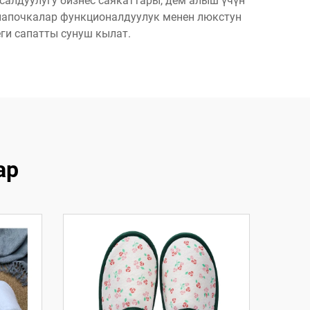
алдуулугу бизнес саякаттары, дем алыш үчүн
л папочкалар функционалдуулук менен люкстун
ги сапатты сунуш кылат.
ар