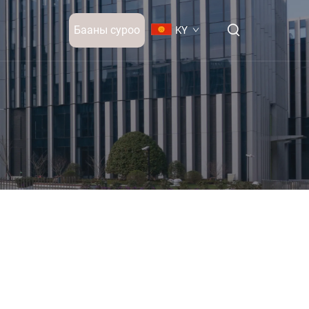
Бааны суроо
KY