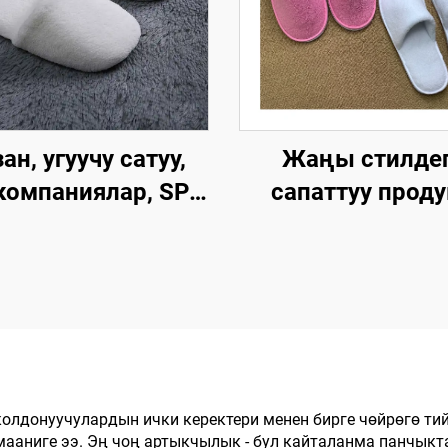
ан, угуучу сатуу,
Жаңы стилде
компаниялар, SPA,
сапаттуу проду
, эркек жана аял
ыңгайлуу, жумш
, колдонулгандан
сыртынан
кийин чөпкө
кыймылбаган, 
ануучу, жумшак,
жолго тийиштүү 
гайлуу панчык,
отелиндеги шетт
мейманхана
такталоо
өлмөлөрү үчүн
олдонуучулардын ички керектери менен бирге чөйрөгө ти
ааниге ээ. Эң чоң артыкчылык - бул кайталанма панчык