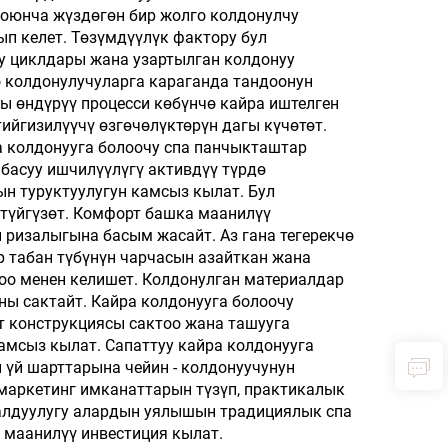
авиакомпаниялар үчүн
боюнча жүздөгөн бир жолго колдонулчу
жумшалакча
ып келет. Төзүмдүүлүк фактору бул
у циклдары жана узартылган колдонуу
о колдонулучуларга караганда тандоонун
ы өндүрүү процесси көбүнчө кайра иштелген
йгизилүүчү өзгөчөлүктөрүн дагы күчөтөт.
а колдонууга болоочу спа панчыкташтар
басуу ишчилүүлүгү активдүү түрдө
н туруктуулугун камсыз кылат. Бул
түйгүзөт. Комфорт башка маанилүү
 ризалыгына басым жасайт. Аз гана тегерекчө
р табан түбүнүн чарчасын азайткан жана
доо менен келишет. Колдонулган материалдар
ны сактайт. Кайра колдонууга болоочу
 конструкциясы сактоо жана ташууга
камсыз кылат. Сапаттуу кайра колдонууга
 үй шарттарына чейин - колдонуучунун
маркетинг имканаттарын түзүп, практикалык
алдуулугу алардын уялышын традициялык спа
 маанилүү инвестиция кылат.