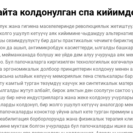
айта колдонулган спа кийимд
лук жана гигиена маселелеринде революциялык жетиштүүл
олго ушулуп кетүүчү аяк кийимине чыдамдуу альтернатив
шы сезимдүүлүктү бир дагы практикалык чечимге бириктир
он да ашып, антимикробдук касиеттерди, ылгалды башкар
мейманканада болушу же үйдө дем алуу учурунда аяк мен
о. Бул папочкаларга киргизилген технологиялык өзгөчөлү
а эргономикалык долбоор принциптерин колдонуу менен 
асына ылайык келүүчү мемориялык пена стелькалары бар, 
ту камтый турган төзүмдүү каучук же синтетикалык мате
ылгалды жутуп албайт, бирок аяктын ден соолугун сактоо
у бир нече индустрияларга жана жеке колдонуу учурларын
аларды колдонуп, бир жолго ушулуп кетүүчү аналогдор 
папочкаларды коноктор үйүнө алып кете турган премиум 
 реабилитация борборлорунда жана физикалык терапия кл
имине муктаж болгон учурларда бул папочкаларды ишке аш