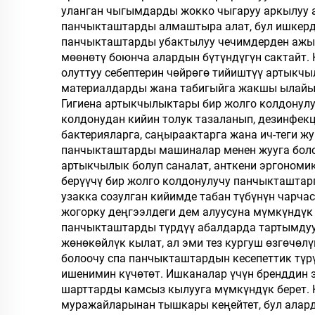
уланган чыгымдарды жокко чыгаруу аркылуу а
панчыкташтарды алмаштыра алат, бул ишкердик
панчыкташтарды убактылуу чечимдерден ажыра
мөөнөтү боюнча алардын бүтүндүгүн сактайт.
олуттуу себептерин чөйрөгө тийиштүү артыкчы
материалдарды жана табигыйга жакшы ылайыкт
Гигиена артыкчылыктары бир жолго колдонулуч
колдонудан кийин толук тазаланып, дезинфек
бактерияларга, саңыраактарга жана ич-теги 
панчыкташтарды машиналар менен жууга боло
артыкчылык болуп саналат, анткени эргономик
берүүчү бир жолго колдонулучу панчыкташтарг
узакка созулган кийимде табан түбүнүн чарча
жогорку деңгээлдеги дем алуусуна мүмкүндүк 
панчыкташтарды түрдүү абалдарда тартымдуу 
жөнөкөйлүк кылат, ал эми тез кургуш өзгөчөл
болоочу спа панчыкташтардын кесепеттик түрү
ишенимин күчөтөт. Ишканалар үчүн бренддин 
шарттарды камсыз кылууга мүмкүндүк берет.
муражайларынан тышкары кеңейтет, бул аларды