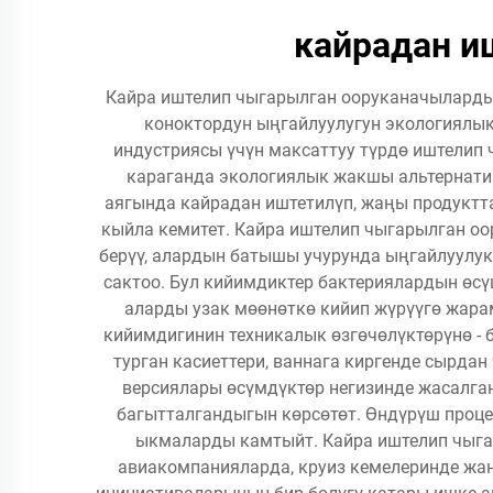
кайрадан и
Кайра иштелип чыгарылган ооруканачыларды
коноктордун ыңгайлуулугун экологиялы
индустриясы үчүн максаттуу түрдө иштелип 
караганда экологиялык жакшы альтернати
аягында кайрадан иштетилүп, жаңы продуктт
кыйла кемитет. Кайра иштелип чыгарылган о
берүү, алардын батышы учурунда ыңгайлуулу
сактоо. Бул кийимдиктер бактериялардын өс
аларды узак мөөнөткө кийип жүрүүгө жара
кийимдигинин техникалык өзгөчөлүктөрүнө -
турган касиеттери, ваннага киргенде сырда
версиялары өсүмдүктөр негизинде жасалга
багытталгандыгын көрсөтөт. Өндүрүш проце
ыкмаларды камтыйт. Кайра иштелип чыга
авиакомпанияларда, круиз кемелеринде жан