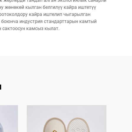
 жерлерди тандап алган экологиялык санарли
 жөнөкөй кылган белгилүү кайра иштетүү
ротоколдору кайра иштелип чыгарылган
к боюнча индустрия стандарттарын камтый
 сактоосун камсыз кылат.
я