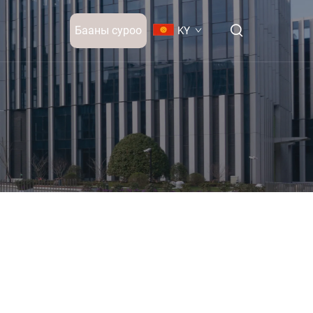
Бааны суроо
KY