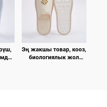
рүш,
Эң жакшы товар, кооз,
мдуу,
биологиялык жол
жол
менен ыдырай турган,
у,
хлопок мата, кагаз
ана
калыңдыгынан
лар
жасалган табандагы
, дем
мейманхана
ык
шлепкилери,