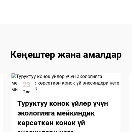
Кеңештер жана амалдар
23
Dec
Туруктуу конок үйлөр үчүн
экологияга мейкиндик
көрсөткөн конок үй