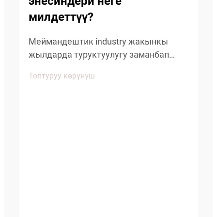
энесиндери неге
милдеттүү?
Меймандештик industry жакынкы
жылдарда туруктуулугу заманбап
меймандаштардын иштеринин
Топтуруу көрүнүш
негизин түзүү менен маанилүү
өзгөрүшкө түштү. Дүйнө жүзү боюнча
меймандаштар чөйрөгө тийгизилген
жоопкерчиликтүн бир тенденция гана
эмес, бирок маанилүү б...