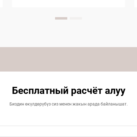
Бесплатный расчёт алуу
Биздин өкүлдөрүбүз сиз менен жакын арада байланышат.