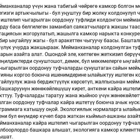
өлмөлөрү үчүн
йманханалар үчүн жана табигый чөйрөгө камкор болгон м
егизги артыкчылыгы - бул уңуштуу бир жолку колдонулуп
ра иштелип чыгарылган оордонуу туфлиди колдонгон мейм
рду баса белгилеген заманбап саякатчыларга жакшы тааси
тациясын жогорулатып, жашылга камкор нарыкта конкуре
ир ыңгайлуу жагы - бул аракеттен чыгуучу баасы. Башталг
пчүлүк учурда жакшыраак. Мейманханалар колдонулган т
ын азайта алат. Ошондой эле, көптөгөн жеткизип берүү
жеңилдиктерди сунуштошот, демек, бул мекемелерге ыңга
 чыгарылган оордонуу туфчаларды сунуштаган сайын мей
огияны коргоо боюнча ишенимдерине ылайыктуу иштеген 
гайлуулук жана бердиктүүлүк көрсөтүп, жалпысынан мей
башкаруунун жөнөкөйлөшүшү кирет, анткени кайра иштел
кттуу. Туфчаларды таратуу жана жыйноо үчүн жөнөкөйлөт
лган оордонуу туфчалар кайра иштетүү боюнча ачык нуск
ограммага катышуу оңой. Экологиялык нормаларга ылайы
ни бул өнүмдөр күчөп бара жаткан кыймыл-ашканы азайт
ейманханалар кайра иштелип чыгарылган оордонуу туфча
лбоорлордо башкара алышат, экологияга камкор клиентт
ышат.