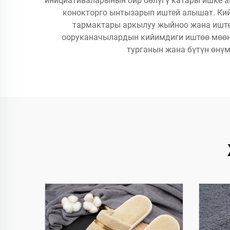
инициативаларынын бир бөлүгү катары ишке 
конокторго ынтызарып иштей алышат. Ки
тармактары аркылуу жыйноо жана иште
ооруканачылардын кийимдиги иштөө мөөнө
турганын жана бүтүн өнү