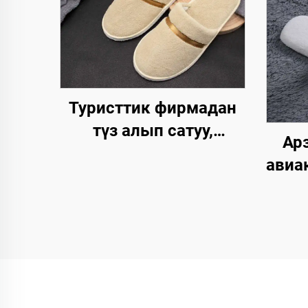
Туристтик фирмадан
түз алып сатуу,
Арз
жогорку сапаттагы,
авиа
колдонулгандан кийин
люкс
чөпкө айлануучу,
үчүн
кораллдуу вельветтен
жасалган,
айл
авиакомпаниялар, SPA
ың
жана мейманханалар