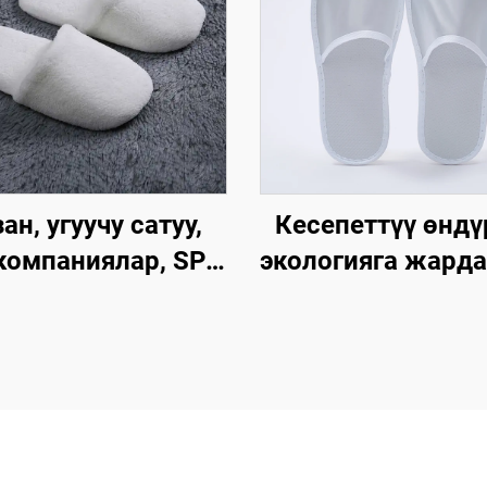
ан, угуучу сатуу,
Кесепеттүү өндү
компаниялар, SPA,
экологияга жарда
, эркек жана аял
биологиялык 
, колдонулгандан
менен ыдырачу
кийин чөпкө
мейманхана ж
ануучу, жумшак,
авиакомпания
гайлуу панчык,
үчүн, ачык баштуу
мейманхана
алаткан панч