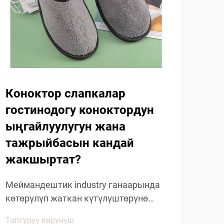
Коноктор слапкалар
Ме
гостинодогу коноктордун
жо
ыңгайлуулугун жана
ча
тажрыйбасын кандай
ка
жакшыртат?
жа
Меймандештик industry ганаарында
Бүг
көтөрүлүп жаткан күтүлүштөрүнө
инд
ылайыктуу өнүгүп жатат,
чап
Топтуруу көрүнүш
Топт