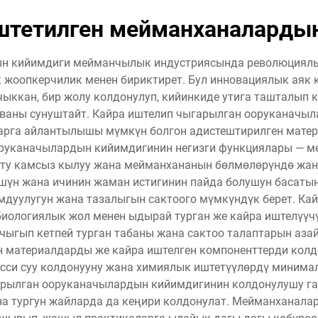
штетилген мейманханаларды
н кийимдиги мейманчылык индустриясында революциялык
к жоопкерчилик менен бириктирет. Бул инновациялык аяк
чыккан, бир жолу колдонулуп, кийинкиде утига ташталып 
ваны сунуштайт. Кайра иштелип чыгарылган ооруканачыл
арга айлантылышы мүмкүн болгон адистештирилген матери
оруканачылардын кийимдигинин негизги функциялары — м
кту камсыз кылуу жана мейманхананын бөлмөлөрүндө жа
үшүн жана ичинин жаман истигинин пайда болушун басатын
мдуулугун жана тазалыгын сактоого мүмкүндүк берет. К
 биологиялык жол менен ыдырай турган же кайра иштелүүч
н чыгып кетпей турган табаны жана сактоо талаптарын аз
н материалдарды же кайра иштелген компоненттерди колдо
сси суу колдонууну жана химиялык иштетүүлөрдү минима
рылган ооруканачылардын кийимдигинин колдонулушу гана
а тургун жайларда да кеңири колдонулат. Мейманханала