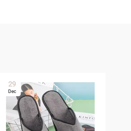
29
1
Dec
Ja