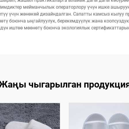
ашырып, жашыл практикаларга ылайык дагы дагы көбүрөөк
йимдиктер мейманчылык операторлору үчүн ишке ашырууну
түү үчүн жөнөкөй дизайндалган. Сапатты камсыз кылуу п
тү боюнча ыңгайлуулук, берекемдүүлүк жана коопсузду
мдүн иштөө мөөнөтү боюнча экологиялык сертификаттарын
Жаңы чыгарылган продукци