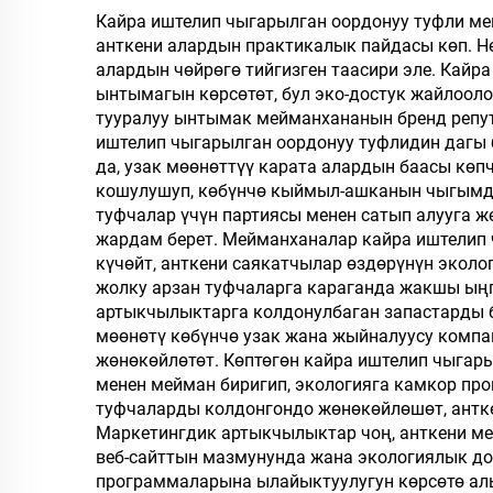
үчүн, өзгөртүлгөн
б
Кайра иштелип чыгарылган оордонуу туфли ме
логотип менен
анткени алардын практикалык пайдасы көп. Н
алардын чөйрөгө тийгизген таасири эле. Кай
ынтымагын көрсөтөт, бул эко-достук жайлооло
тууралуу ынтымак мейманхананын бренд репу
иштелип чыгарылган оордонуу туфлидин дагы б
да, узак мөөнөттүү карата алардын баасы кө
кошулушуп, көбүнчө кыймыл-ашканын чыгымдар
туфчалар үчүн партиясы менен сатып алууга 
жардам берет. Мейманханалар кайра иштелип
күчөйт, анткени саякатчылар өздөрүнүн экол
жолку арзан туфчаларга караганда жакшы ың
артыкчылыктарга колдонулбаган запастарды 
мөөнөтү көбүнчө узак жана жыйналуусу компа
жөнөкөйлөтөт. Көптөгөн кайра иштелип чыгары
менен мейман биригип, экологияга камкор пр
туфчаларды колдонгондо жөнөкөйлөшөт, антке
Маркетингдик артыкчылыктар чоң, анткени м
веб-сайттын мазмунунда жана экологиялык до
программаларына ылайыктуулугун көрсөтө ал