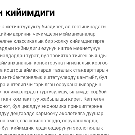
н кийимдиги
 жетиштүүлүктү билдирет, ал гостиницадагы
 кийимдеринин чечимдери мейманханалар
келген классикалык бир жолку кийимдиктерге
ардын кийимдиги өзүнүн иштөө мөөнөтүнүн
алдардан турат, бул табиятка тийген зыянды
ейманхананын конокторуна гигиеналык коргоо
на коштош аймактарда тазалык стандарттарын
 антибактериялык иштетүүлөрдү камтыйт, бул
айра иштелип чыгарылган ооруканачылардын
ү полимерлерден тургузулушу, ылымды сорбой
айткан компакттуу жабылышы кирет. Көптөгөн
нот, бул циклдүү экономика принциптерине
лдуу деңгээлде кармоочу экологияга дуушар
 эмес, спа-жайлоолордо, ооруканаларда,
р бул кийимдиктерди өздөрүнүн экологиялык