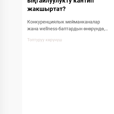
ыңгайлуулукту кантип
жакшыртат?
Конкуренциялык мейманканалар
жана wellness-баптардын өнөрүндө,
мейман таантуулуулугу көптөгөн
Топтуруу көрүнүш
деталдарга жана ыңгайлуулуктагы
буюмдарга байланыштуу. Мейман
тажрыйбасына таасирин тийгизген
көптөгөн факторлордун ичинен, спа
кийимдер меймандардын
ыңгайлуулугунун...