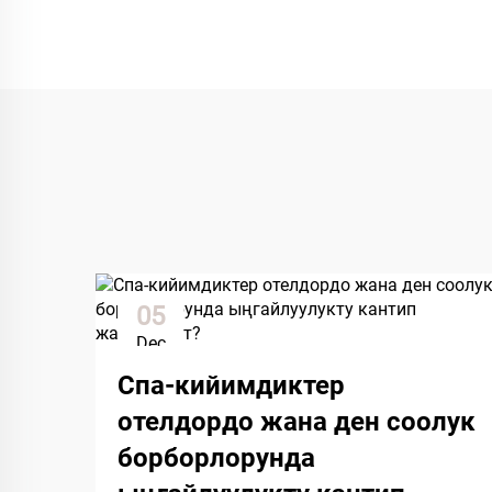
05
Dec
Спа-кийимдиктер
отелдордо жана ден соолук
борборлорунда