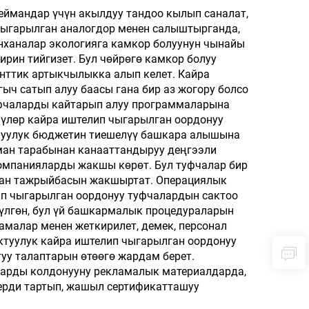
мейманхана жана
еймандар үчүн акылдуу тандоо кылып саналат,
 чыгарылган аналогдор менен салыштырганда,
авиакомпаниялар үчүн
анханалар экологияга камкор болуунун чынайы
жеке логотип менен
рин тийгизет. Бул чөйрөгө камкор болуу
нттик артыкчылыкка алып келет. Кайра
ыч сатып алуу баасы гана бир аз жогору болсо
уфчаларды кайтарып алуу программаларына
чүлөр кайра иштелип чыгарылган оордонуу
йлуулук бюджетин тиешелүү башкара алышына
ман тарабынан канааттандыруу деңгээли
компанияларды жакшы көрөт. Бул туфчалар бир
ман тажрыйбасын жакшыртат. Операциялык
ип чыгарылган оордонуу туфчалардын сактоо
үлгөн, бул үй башкармалык процедураларын
амалар менен жеткирилет, демек, персонал
ктуулук кайра иштелип чыгарылган оордонуу
уу талаптарын өтөөгө жардам берет.
ларды колдонууну рекламалык материалдарда,
ерди тартып, жашыл сертификатташуу