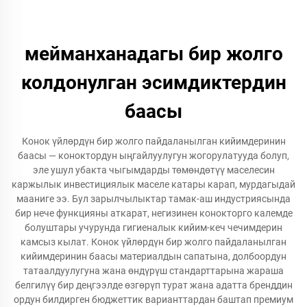
мейманханадагы бир жолго
колдонулган эсимдиктердин
баасы
Конок үйлөрдүн бир жолго пайдаланылган кийимдеринин
баасы — коноктордун ыңгайлуулугун жогорулатууда болуп,
эле ушул убакта чыгымдарды төмөндөтүү маселесин
каржылык инвестициялык маселе катары карап, мурдагыдай
мааниге ээ. Бул зарылчылыктар тамак-аш индустриясында
бир нече функцияны аткарат, негизинен конокторго калемде
болуштары учурунда гигиеналык кийим-кеч чечимдерин
камсыз кылат. Конок үйлөрдүн бир жолго пайдаланылган
кийимдеринин баасы материалдын сапатына, долбоордун
татаалдуулугуна жана өндүрүш стандарттарына жараша
белгилүү бир деңгээлде өзгөрүп турат жана адатта бренддин
ордун билдирген бюджеттик варианттардан баштап премиум