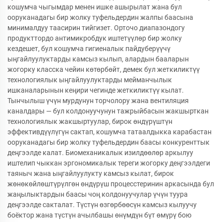
кошумча чыгымдар менен ишке ашырылат жана бул
ооруканадагы бир жолку туфельдердин жалпы баасына
минималдуу таасирин тийгизет. Орточо диапазондогу
продукттордо антимикробдук иштетүүлөр бир жолку
кездешет, бул кошумча гигиеналык пайдуберүүчү
ыңгайлуулуктарды камсыз кылып, алардын бааларын
жогорку класска чейин көтөрбөйт, демек бул жеткиликтүү
технологиялык ыңгайлуулуктарды мейманчылык
ишканаларынын кеңири чегинде жеткиликтүү кылат.
Тынчылыш үчүн мурдунун торчолору жана вентиляция
каналдары — бул колдонуучунун тажрыйбасын жакшырткан
технологиялык жакшыртуулар, бирок өндүрүштүн
эффективдүүлүгүн сактап, кошумча татаалдыкка карабастан
ооруканадагы бир жолку туфельдердин баасы конкуренттык
деңгээлде калат. Биомеханикалык изилдөөлөр аркылуу
иштелип чыккан эргономикалык тереги жогорку деңгээлдеги
таяныч жана ыңгайлуулукту камсыз кылат, бирок
жөнөкөйлөштүрүлгөн өндүрүш процесстеринин аркасында бул
жаңылыктардын баасы чоң колдонуучулар үчүн туура
деңгээлде сакталат. Түстүн өзгөрбөөсүн камсыз кылуучу
боёктор жана түстүн ачылбашы өнүмдүн бүт өмүрү бою