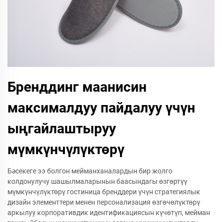
Бренддинг маанисин
максималдуу пайдалуу үчүн
ыңгайлаштыруу
мүмкүнчүлүктөрү
Бәсекеге ээ болгон мейманханалардын бир жолго
колдонулучу шашылмаларынын баасындагы өзгөртүү
мүмкүнчүлүктөрү гостиница бренддери үчүн стратегиялык
дизайн элементтери менен персонализация өзгөчөлүктөрү
аркылуу корпоративдик идентификациясын күчөтүп, мейман