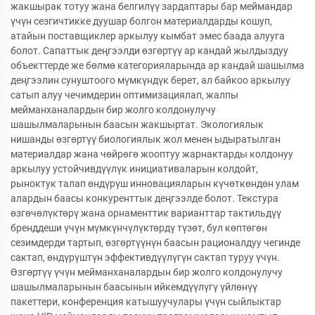
жакшырак тотуу жана белгилүү зардаптары бар меймандар
үчүн сезгичтикке дуушар болгон материалдарды кошуп,
атайын поставщиклер аркылуу кымбат эмес баада алууга
болот. Сапаттык деңгээлди өзгөртүү ар кандай жылдыздуу
объекттерде же бөлмө категорияларында ар кандай шашылма
деңгээлин сунуштоого мүмкүндүк берет, ал байкоо аркылуу
сатып алуу чечимдерин оптимизациялап, жалпы
мейманханалардын бир жолго колдонулучу
шашылмаларынын баасын жакшыртат. Экологиялык
нишанды өзгөртүү биологиялык жол менен ыдыратылган
материалдар жана чөйрөгө жооптуу жарнактарды колдонуу
аркылуу устойчивдүүлүк инициативаларын колдойт,
рыноктук талап өндүрүш инновацияларын күчөткөндөн улам
алардын баасы конкуренттык деңгээлде болот. Текстура
өзгөчөлүктөрү жана орнаменттик варианттар тактильдүү
бренддеши үчүн мүмкүнчүлүктөрдү түзөт, бул көптөгөн
сезимдерди тартып, өзгөртүүнүн баасын рационалдуу чегинде
сактап, өндүрүштүн эффективдүүлүгүн сактап туруу үчүн.
Өзгөртүү үчүн мейманханалардын бир жолго колдонулучу
шашылмаларынын баасынын ийкемдүүлүгү үйлөнүү
пакеттери, конференция катышуучулары үчүн сыйлыктар