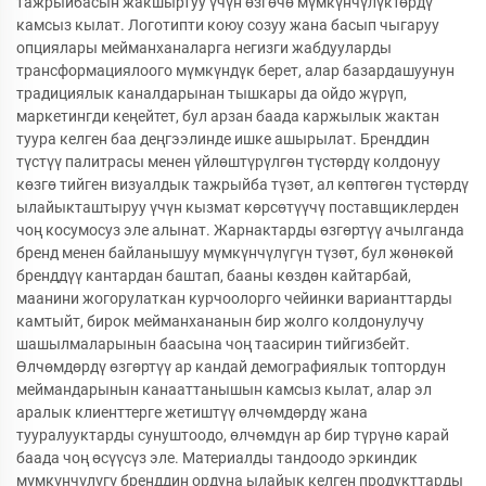
тажрыйбасын жакшыртуу үчүн өзгөчө мүмкүнчүлүктөрдү
камсыз кылат. Логотипти коюу созуу жана басып чыгаруу
опциялары мейманханаларга негизги жабдууларды
трансформациялоого мүмкүндүк берет, алар базардашуунун
традициялык каналдарынан тышкары да ойдо жүрүп,
маркетингди кеңейтет, бул арзан баада каржылык жактан
туура келген баа деңгээлинде ишке ашырылат. Бренддин
түстүү палитрасы менен үйлөштүрүлгөн түстөрдү колдонуу
көзгө тийген визуалдык тажрыйба түзөт, ал көптөгөн түстөрдү
ылайыкташтыруу үчүн кызмат көрсөтүүчү поставщиклерден
чоң косумосуз эле алынат. Жарнактарды өзгөртүү ачылганда
бренд менен байланышуу мүмкүнчүлүгүн түзөт, бул жөнөкөй
бренддүү кантардан баштап, бааны көздөн кайтарбай,
маанини жогорулаткан курчоолорго чейинки варианттарды
камтыйт, бирок мейманхананын бир жолго колдонулучу
шашылмаларынын баасына чоң таасирин тийгизбейт.
Өлчөмдөрдү өзгөртүү ар кандай демографиялык топтордун
меймандарынын канааттанышын камсыз кылат, алар эл
аралык клиенттерге жетиштүү өлчөмдөрдү жана
тууралууктарды сунуштоодо, өлчөмдүн ар бир түрүнө карай
баада чоң өсүүсүз эле. Материалды тандоодо эркиндик
мүмкүнчүлүгү бренддин ордуна ылайык келген продукттарды