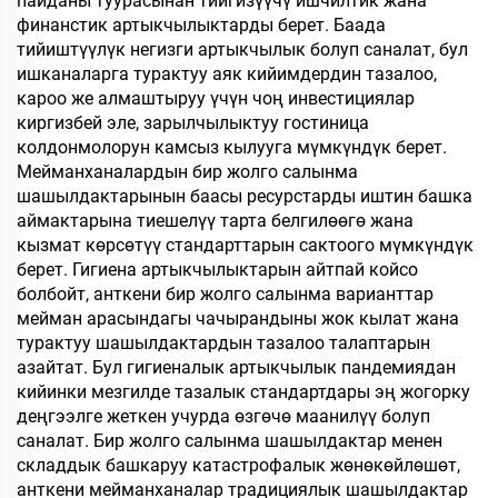
пайданы туурасынан тийгизүүчү ишчилтик жана
финанстик артыкчылыктарды берет. Баада
тийиштүүлүк негизги артыкчылык болуп саналат, бул
ишканаларга турактуу аяк кийимдердин тазалоо,
кароо же алмаштыруу үчүн чоң инвестициялар
киргизбей эле, зарылчылыктуу гостиница
колдонмолорун камсыз кылууга мүмкүндүк берет.
Мейманханалардын бир жолго салынма
шашылдактарынын баасы ресурстарды иштин башка
аймактарына тиешелүү тарта белгилөөгө жана
кызмат көрсөтүү стандарттарын сактоого мүмкүндүк
берет. Гигиена артыкчылыктарын айтпай койсо
болбойт, анткени бир жолго салынма варианттар
мейман арасындагы чачырандыны жок кылат жана
турактуу шашылдактардын тазалоо талаптарын
азайтат. Бул гигиеналык артыкчылык пандемиядан
кийинки мезгилде тазалык стандартдары эң жогорку
деңгээлге жеткен учурда өзгөчө маанилүү болуп
саналат. Бир жолго салынма шашылдактар менен
складдык башкаруу катастрофалык жөнөкөйлөшөт,
анткени мейманханалар традициялык шашылдактар