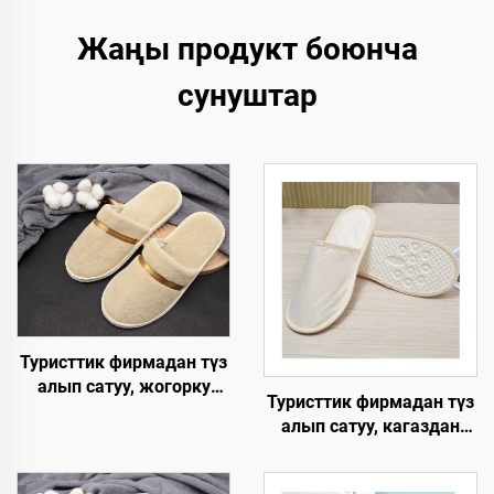
Жаңы продукт боюнча
сунуштар
Туристтик фирмадан түз
алып сатуу, жогорку
Туристтик фирмадан түз
сапаттагы,
алып сатуу, кагаздан
колдонулгандан кийин
түзүлгөн табан,
чөпкө айлануучу,
экологияга жардамдуу
кораллдуу вельветтен