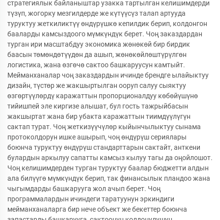
стратегиялык байланыштар узакка тартылган келишимдерди
түзүп, жогорку мезгилдерде же күтүүсүз талап артууда
туруктуу жеткиликтүү өндүрүшкө кепилдик берип, колдонгон
бааларды камсыздоого мүмкүндүк берет. Чоң заказдардан
турган ири масштабдуу экономика жөнөкөй бир бирдик
баасын төмөндөтүүдөн да ашып, жөнөкөйлөштүрүлгөн
логистика, жана өзгөчө сактоо башкаруусун камтыйт.
Мейманханалар чоң заказдардын ичинде брендге ылайыктуу
дизайн, түстөр же жакшыртылган ооруп салуу сыяктуу
өзгөртүүлөрдү каражаттын пропорционалдуу көбөйүшүнө
тийишпей эле киргизе алышат, бул гость тажрыйбасын
жакшыртат жана бир убакта каражаттын тиимдүүлүгүн
сактап турат. Чоң жеткизүүчүлөр кыйынчылыктуу сынама
протоколдорун ишке ашырып, чоң өндүрүш сериялары
боюнча туруктуу өндүрүш стандарттарын сактайт, анткени
булардын аркылуу сапатты камсыз кылуу тагы да оңойлошот.
Чоң келишимдерден турган туруктуу баалар бюджетти алдын
ала билүүгө мүмкүндүк берип, так финансылык пландоо жана
чыгымдарды башкарууга жол ачып берет. Чоң
программалардын ичиндеги таратуунун эркиндиги
мейманханаларга бир нече объект же бекеттер боюнча
запастарды башкарууга, сактоонун колдонулушун