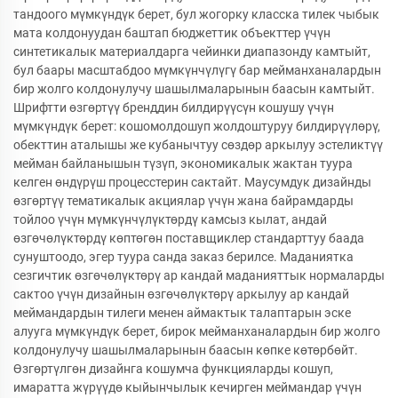
тандоого мүмкүндүк берет, бул жогорку класска тилек чыбык
мата колдонуудан баштап бюджеттик объекттер үчүн
синтетикалык материалдарга чейинки диапазонду камтыйт,
бул баары масштабдоо мүмкүнчүлүгү бар мейманханалардын
бир жолго колдонулучу шашылмаларынын баасын камтыйт.
Шрифтти өзгөртүү бренддин билдирүүсүн кошушу үчүн
мүмкүндүк берет: кошомолдошуп жолдоштуруу билдирүүлөрү,
обекттин аталышы же кубанычтуу сөздөр аркылуу эстеликтүү
мейман байланышын түзүп, экономикалык жактан туура
келген өндүрүш процесстерин сактайт. Маусумдук дизайнды
өзгөртүү тематикалык акциялар үчүн жана байрамдарды
тойлоо үчүн мүмкүнчүлүктөрдү камсыз кылат, андай
өзгөчөлүктөрдү көптөгөн поставщиклер стандарттуу баада
сунуштоодо, эгер туура санда заказ берилсе. Маданиятка
сезгичтик өзгөчөлүктөрү ар кандай маданияттык нормаларды
сактоо үчүн дизайнын өзгөчөлүктөрү аркылуу ар кандай
меймандардын тилеги менен аймактык талаптарын эске
алууга мүмкүндүк берет, бирок мейманханалардын бир жолго
колдонулучу шашылмаларынын баасын көпке көтөрбөйт.
Өзгөртүлгөн дизайнга кошумча функцияларды кошуп,
имаратта жүрүүдө кыйынчылык кечирген меймандар үчүн