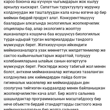
кароо боюнча иш күчүнүн чыгымдарын жок кылуу
аркылуу кыскарат. Сапаттын туруктуулугу мурунку
колдонуудан же ташталуудан кала качы өзгөчө ар бир
мейман бирдей продукт алат. Конкуренттешүүчү
баалардын алкагында экологиялык жоопкерчилик
опциялары бар, алар экологияга жооптуу
ишканаларга кошумча баа өсүшүнсүз биологиялык
түрдө ыдырай турган материалдарды тандоого
мүмкүндүк берет. Жеткизүүчүнүн ийкендиги
мейманханаларга узак мөөнөттүк милдеттенмелер же
сактоо кыйынчылыктарын жаратпай, толушуу
колебанияларына ылайык санын өзгөртүүгө
мүмкүндүк берет. Рисктерди жоюу табигый жол менен
болот, анткени мейманханалар жетишсиз тазаланган
колдонулма аяк кийимдерден пайда болгон
гигиеналык маселелер же меймандардын ден
соолугуна тийгизген кырдаалдар менен байланышкан
жоопкерчиликтен кача алат. Бир жолго салынма
шашылдактар программасынын масштабдоосу бир
нече объектте бирдей стандарттарды сактоого жана
мейманханалардын бир жолго салынма