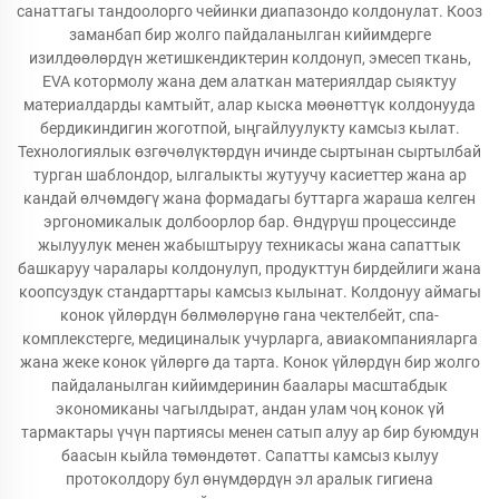
санаттагы тандоолорго чейинки диапазондо колдонулат. Кооз
заманбап бир жолго пайдаланылган кийимдерге
изилдөөлөрдүн жетишкендиктерин колдонуп, эмесеп ткань,
EVA котормолу жана дем алаткан материялдар сыяктуу
материалдарды камтыйт, алар кыска мөөнөттүк колдонууда
бердикиндигин жоготпой, ыңгайлуулукту камсыз кылат.
Технологиялык өзгөчөлүктөрдүн ичинде сыртынан сыртылбай
турган шаблондор, ылгалыкты жутуучу касиеттер жана ар
кандай өлчөмдөгү жана формадагы буттарга жараша келген
эргономикалык долбоорлор бар. Өндүрүш процессинде
жылуулук менен жабыштыруу техникасы жана сапаттык
башкаруу чаралары колдонулуп, продукттун бирдейлиги жана
коопсуздук стандарттары камсыз кылынат. Колдонуу аймагы
конок үйлөрдүн бөлмөлөрүнө гана чектелбейт, спа-
комплекстерге, медициналык учурларга, авиакомпанияларга
жана жеке конок үйлөргө да тарта. Конок үйлөрдүн бир жолго
пайдаланылган кийимдеринин баалары масштабдык
экономиканы чагылдырат, андан улам чоң конок үй
тармактары үчүн партиясы менен сатып алуу ар бир буюмдун
баасын кыйла төмөндөтөт. Сапатты камсыз кылуу
протоколдору бул өнүмдөрдүн эл аралык гигиена