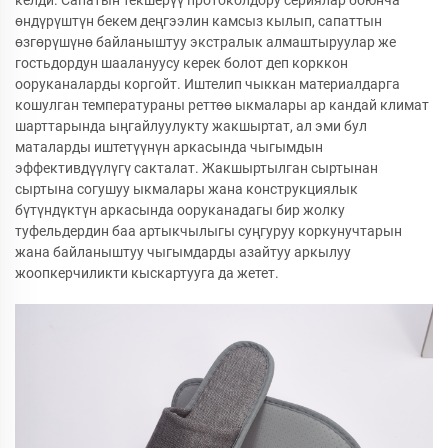
келди. Сапатын текшерүү протоколдору сериялар боюнча
өндүрүштүн бекем деңгээлин камсыз кылып, сапаттын
өзгөрүшүнө байланыштуу экстралык алмаштыруулар же
гостьдордун шаалануусу керек болот деп корккон
ооруканаларды коргойт. Иштелип чыккан материалдарга
кошулган температураны реттөө ыкмалары ар кандай климат
шарттарында ыңгайлуулукту жакшыртат, ал эми бул
маталарды иштетүүнүн аркасында чыгымдын
эффективдүүлүгү сакталат. Жакшыртылган сыртынан
сыртына согушуу ыкмалары жана конструкциялык
бүтүндүктүн аркасында ооруканадагы бир жолку
туфельдердин баа артыкчылыгы суңгуруу коркунучтарын
жана байланыштуу чыгымдарды азайтуу аркылуу
жоопкерчиликти кыскартууга да жетет.