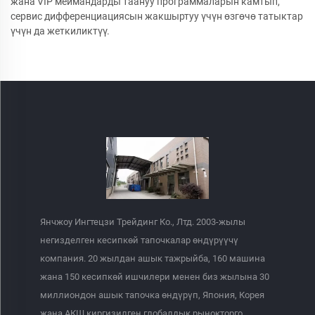
жана VIP меймандарды таануу программаларын камтып,
сервис дифференциациясын жакшыртуу үчүн өзгөчө татыктар
үчүн да жеткиликтүү.
Янчжоу Ингтецзи Трейдинг Ко., Лтд. 2003-жылы
негизделген кесипкөй тапочкалар өндүрүүчү
компания. 20 жылдан ашык тажрыйба, 160 машина
жана 150 кесипкөй ишчилери менен биз жылына 30
миллиондон ашык тапочка өндүрүп, Япония, Корея
жана АКШ киргизилген глобалдык рынокторго