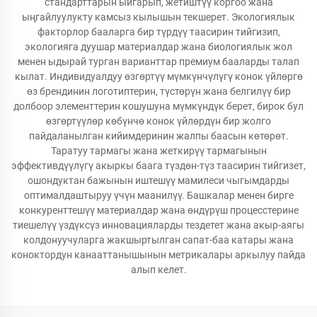
стандарттарын ыйгарып, жетиштүү коргоо жана
ыңгайлуулукту камсыз кылышын текшерет. Экологиялык
факторлор бааларга бир түрдүү таасирин тийгизип,
экологияга дуушар материалдар жана биологиялык жол
менен ыдырай турган варианттар премиум бааларды талап
кылат. Индивидуалдуу өзгөртүү мүмкүнчүлүгү конок үйлөргө
өз брендинин логотиптерин, түстөрүн жана белгилүү бир
долбоор элементтерин кошушуна мүмкүндүк берет, бирок бул
өзгөртүүлөр көбүнчө конок үйлөрдүн бир жолго
пайдаланылган кийимдеринин жалпы баасын көтөрөт.
Таратуу тармагы жана жеткирүү тармагынын
эффективдүүлүгү акыркы баага түздөн-түз таасирин тийгизет,
ошондуктан бажынын иштешүү мамилеси чыгымдарды
оптималдаштыруу үчүн маанилүү. Башкалар менен бирге
конкуренттешүү материалдар жана өндүрүш процесстерине
тиешелүү үздүксүз инновацияларды тездетет жана акыр-аягы
колдонуучуларга жакшыртылган сапат-баа катары жана
коноктордун канааттанышынын метрикалары аркылуу пайда
алып келет.