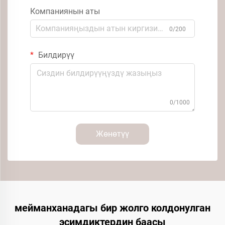
Компаниянын аты
0/200
Билдирүү
0/1000
Жөнөтүү
мейманханадагы бир жолго колдонулган
эсимдиктердин баасы