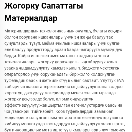
Жогорку Сапаттагы
Материалдар
Материалдардын технологиясынын өнүгүшү, булагы кеңири
болгон оорукана ишканалары үчүн эң жаңы баалуу так
сунуштарды түзүп, мейманчылык ишканалары үчүн булган
эле баалуу продуктторду арзан баада чыгарууга мүмкүндүк
берди. Кайра иштелген эмес матанын алдыңкы четки
технологиялары жогорку даражадагы ыңгайлуулук жана
узакка чыдамдуулукту камсыз кылып, бюджети чектелген
операторлор үчүн ооруканадагы бир жолго колдонулган
туфельдин баасын жеткиликтүү кылып сактайт. Улуттук EVA
кабырчын жасалга тереги өзүнчө ыңгайлуулук жана колдоо
көрсөтүп, дәстүрлүү материалдар менен салыштырганда
жогорку деңгээлде болуп, ал эми өндүрүштүн
эффективдүүлүгү жакшыртылган өзгөчөлүктөрдүн баасына
чоң таасирин тийгизбейт. Кооз туфельдердин заманбап
моделерине кошулган ным чыгараткан өзгөчөлүктөр узакка
кийилүү мөөнөтүндө гостьдордун ыңгайлуулугун жакшыртат,
бул инновациялык мата иштетүү ыкмалары аркылуу төмөнкү