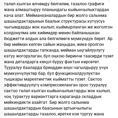
талап кылган өлчөмдү белгилөө, тазалоо графиги
жана алмаштыруу планындагы кыйынчылыктардан
кача алат. Мейманханалардын бир жолго салынма
шашылдактарынын баалык структурасы күтүүсүз
чыгымдарды жок кылып, кыймырланган же жоголгон
колдонулма аяк кийимдер менен байланышкан
бюджетти алдын ала белгилөөгө мүмкүндүк берет. Ар
бир мейман келген сайын жаңыдан, жеке оролгон
шашылдактарды тапканда, мейман ыңгайлуулугу
катуу жогорулаган, бул оңкою биринчи таасирди түзөт
жана деталдарга көңүл буруу фактын көрсөтөт.
Тууралуу бааларда бренддин өзүн чагылдыруу үчүн
мүмкүнчүлүктөр бар, бул функционалдуулуктан
тышкары маркетингтик кыйматты түзөт. Сактоо
эффективдүүлүгү компрессияланган ороо тууралуу
сактоо талап кылган кыйынчылыктарды жок кылып,
чоң турактуу варианттарга караганда складдык
мейкиндикти азайтат. Бир жолго салынма
шашылдактардын баасынын артыкчылыгы
шашылдактарды тазалоо, иретке кое тургуу жана