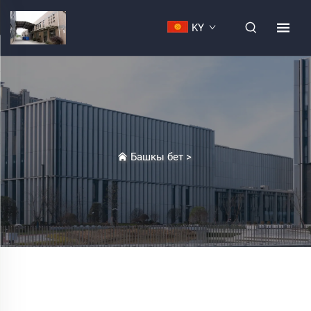
KY
Башкы бет
>