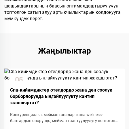
шашылдактарынын баасын оптималдаштыруу үчүн
топтолгон сатып алуу артыкчылыктарын колдонууга
мүмкүндүк берет.
Жаңылыктар
05
Dec
Спа-кийимдиктер отелдордо жана ден соолук
борборлорунда ыңгайлуулукту кантип
жакшыртат?
Конкуренциялык мейманканалар жана wellness-
баптардын өнөрүндө, мейман таантуулуулугу көптөгөн
деталдарга жана ыңгайлуулуктагы буюмдарга