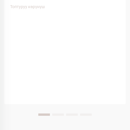
байланыштуу. Мейман тажрыйбасына таасирин
Топтуруу көрүнүш
тийгизген көптөгөн факторлордун ичинен, спа кийимдер
меймандардын ыңгайлуулугунун...