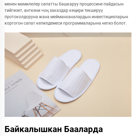
менен мамилелер сапатты башкаруу процессине пайдасын
тийгизет, анткени чоң заказдар кеңири текшерүү
протоколдоруна жана мейманханалардын инвестицияларын
коргогон сапат кепилдемеси программаларына негиз болот.
Байкалышкан Бааларда