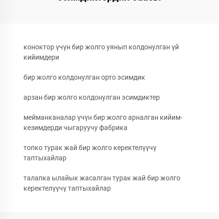
коноктор үчүн бир жолго уянып колдонулган үй
кийимдери
бир жолго колдонулган орто эсимдик
арзан бир жолго колдонулган эсимдиктер
мейманканалар үчүн бир жолго арналган кийим-
кезимдерди чыгаруучу фабрика
топко турак жай бир жолго керектелүүчү
таптыхайлар
талапка ылайык жасалган турак жай бир жолго
керектелүүчү таптыхайлар