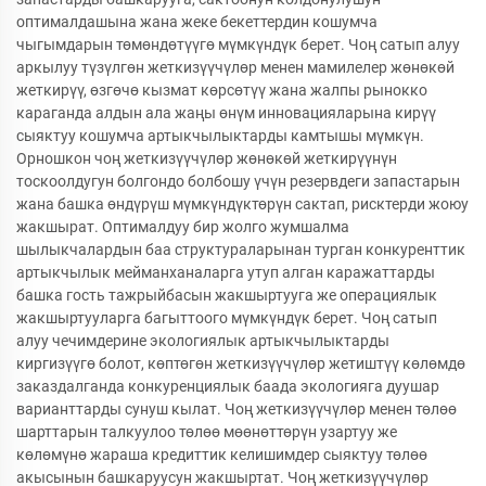
оптималдашына жана жеке бекеттердин кошумча
чыгымдарын төмөндөтүүгө мүмкүндүк берет. Чоң сатып алуу
аркылуу түзүлгөн жеткизүүчүлөр менен мамилелер жөнөкөй
жеткирүү, өзгөчө кызмат көрсөтүү жана жалпы рынокко
караганда алдын ала жаңы өнүм инновацияларына кирүү
сыяктуу кошумча артыкчылыктарды камтышы мүмкүн.
Орношкон чоң жеткизүүчүлөр жөнөкөй жеткирүүнүн
тоскоолдугун болгондо болбошу үчүн резервдеги запастарын
жана башка өндүрүш мүмкүндүктөрүн сактап, рисктерди жоюу
жакшырат. Оптималдуу бир жолго жумшалма
шылыкчалардын баа структураларынан турган конкуренттик
артыкчылык мейманханаларга утуп алган каражаттарды
башка гость тажрыйбасын жакшыртууга же операциялык
жакшыртууларга багыттоого мүмкүндүк берет. Чоң сатып
алуу чечимдерине экологиялык артыкчылыктарды
киргизүүгө болот, көптөгөн жеткизүүчүлөр жетиштүү көлөмдө
заказдалганда конкуренциялык баада экологияга дуушар
варианттарды сунуш кылат. Чоң жеткизүүчүлөр менен төлөө
шарттарын талкуулоо төлөө мөөнөттөрүн узартуу же
көлөмүнө жараша кредиттик келишимдер сыяктуу төлөө
акысынын башкаруусун жакшыртат. Чоң жеткизүүчүлөр