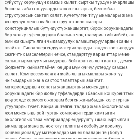
сүйүктүү көрүнүшүн камсыз кылат, сырткы түрдүн начарлашы
боюнча кабаттанууларды жокко чыгарып, бекем баа
структурасын сактап калат. Күчөтүлгөн тігүү ыкмалары жана
жылуулук менен жабыштыруу технологиялары
конструкциялык бүтүндүктү жакшыртат, бирок ооруканадагы
бир жолку туфельдердин баасына чоң таасирин тийгизбейт, ал
эми жакшыртылган чыдамдуулук алмаштыруулардын санын
азайтат. Гипоаллергендүү материалдарды тандоо гостьдордун
сезгичтик маселелерин чечсе, стандарттуу варианттар менен
салыштырмалуу чыгымдарды бейтарап кылып калтат, демек
бюджетти кыйнатпай-ач кеңири мүмкүнчүлүктөрдү камсыз
кылат. Компрессияланган жайылыш ыкмалары жөнөтүү
чыгымдарын жана сактоо талаптарын азайтат,
материалдардын сапаты жакшырганы менен дагы
ооруканадагы бир жолку туфельдердин баасын конкуренттык
деңгээлде кармоого жардам берген жаныбыдан келе турган
утууларды түзөт. Кайра иштелген талдар жана биологиялык
жол менен ыдырай турган компоненттерди камтыган
экологиялык таза материалдар өндүрүштүн жакшыртылган
ыкмалары жана рыноктогу талаптын көбөйүшү аркылуу
конвенционалдуу материалдар менен баалары тең болуп