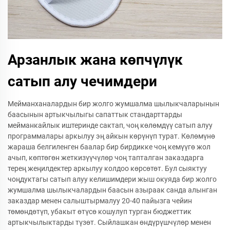
Арзанлык жана көпчүлүк
сатып алу чечимдери
Мейманханалардын бир жолго жумшалма шылыкчаларынын
баасынын артыкчылыгы сапаттык стандарттарды
мейманкайлык иштеринде сактап, чоң көлөмдүү сатып алуу
программалары аркылуу эң айкын көрүнүп турат. Көлөмүнө
жараша белгиленген баалар бир бирдикке чоң кемүүгө жол
ачып, көптөгөн жеткизүүчүлөр чоң тапталган заказдарга
терең жеңилдектер аркылуу колдоо көрсөтөт. Бул сыяктуу
чоңдуктагы сатып алуу келишимдери жыш окуяда бир жолго
жумшалма шылыкчалардын баасын азыраак санда алынган
заказдар менен салыштырмалуу 20-40 пайызга чейин
төмөндөтүп, убакыт өтүсө кошулуп турган бюджеттик
артыкчылыктарды түзөт. Сыйлашкан өндүрүшчүлөр менен