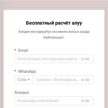
Бесплатный расчёт алуу
Биздин өкүлдөрүбүз сиз менен жакын арада
байланышат.
Email
0/100
WhatsApp
Code
0/100
Атыңыз
0/100