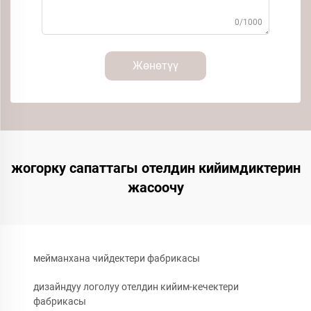
0/1000
Жөнөтүү
жогорку сапаттагы отелдин кийимдиктерин
жасоочу
мейманхана чийдектери фабрикасы
дизайндуу логолуу отелдин кийим-кечектери
фабрикасы