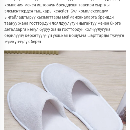
компания менен иштөөнүн бренддеши таасири сырткы
элементтерден тышкары кеңейет. Бул комплексивдүү
ыңгайлаштыруу кызматтары мейманханаларга брендди
таануу жана госттордун лоялдуулугун ныгайтуу менен бирге
деталдарга көңүл буруу жана госттордун колчуулугуна
берилүүнү көрсөтүү үчүн уюшкан кошумча шарттарды түзүүгө
мүмкүнчүлүк берет.