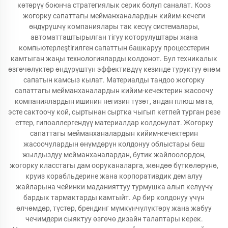
көтөрүү боюнча стратегиялык серик болуп саналат. Кооз
жогорку сапаттагы мейманханалардын кийим-кечеги
өндүрүшчү компаниялары так кесүү системалары,
автоматташтырылган тігуу которулуштары жана
компьютерлеştirилген сапаттын башкаруу процесстерин
камтыган жаңы технологияларды колдонот. Бул техникалык
өзгөчөлүктөр өндүрүштүн эффективдүү кезинде туруктуу өнөм
сапатын камсыз кылат. Материалды тандоо жогорку
сапаттагы мейманханалардын кийим-кечектерин жасоочу
компаниялардын ишинин негизин түзөт, андан плюш мата,
эсте сактоочу кой, сыртынан сыртка чыгып кетпей турган резе
еттер, гипоаллергендүү материалдар колдонулат. Жогорку
сапаттагы мейманханалардын кийим-кечектерин
жасоочулардын өнүмдөрүн колдонуу облыстары беш
жылдыздуу мейманханалардан, бутик жайлоолордон,
жогорку класстагы дам ооруканаларга, жөндөө бүткөлөрүнө,
круиз корабльдерине жана корпоративдик дем алуу
жайларына чейинки маданияттуу турмушка алып келүүчү
бардык тармактарды камтыйт. Ар бир колдонуу үчүн
өлчөмдөр, түстөр, брендинг мүмкүнчүлүктөрү жана жабуу
чечимдери сыяктуу өзгөчө дизайн талаптары керек.