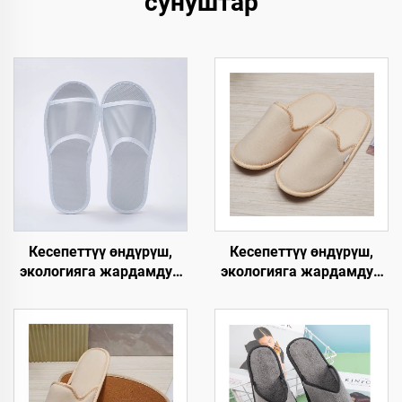
сунуштар
Кесепеттүү өндүрүш,
Кесепеттүү өндүрүш,
экологияга жардамдуу,
экологияга жардамдуу,
биологиялык жол менен
жумшак жана ыңгайлуу,
ыдырачуу, мейманхана
биологиялык жол менен
жана авиакомпаниялар
ыдырачуу панчык,
үчүн, ачык баштуу, дем
мейманхана, SPA жана
алаткан панчык
авиакомпаниялар үчүн