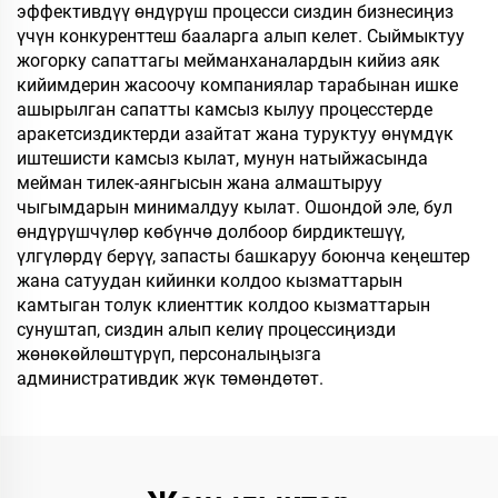
эффективдүү өндүрүш процесси сиздин бизнесиңиз
үчүн конкуренттеш бааларга алып келет. Сыймыктуу
жогорку сапаттагы мейманханалардын кийиз аяк
кийимдерин жасоочу компаниялар тарабынан ишке
ашырылган сапатты камсыз кылуу процесстерде
аракетсиздиктерди азайтат жана туруктуу өнүмдүк
иштешисти камсыз кылат, мунун натыйжасында
мейман тилек-аянгысын жана алмаштыруу
чыгымдарын минималдуу кылат. Ошондой эле, бул
өндүрүшчүлөр көбүнчө долбоор бирдиктешүү,
үлгүлөрдү берүү, запасты башкаруу боюнча кеңештер
жана сатуудан кийинки колдоо кызматтарын
камтыган толук клиенттик колдоо кызматтарын
сунуштап, сиздин алып келиү процессиңизди
жөнөкөйлөштүрүп, персоналыңызга
административдик жүк төмөндөтөт.