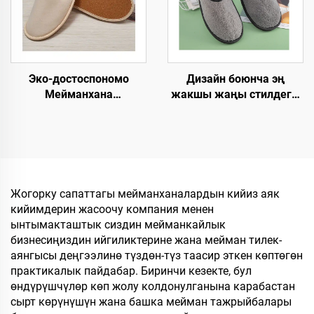
Дизайн боюнча эң
Эко-достоспономо
жакшы жаңы стилдеги,
Мейманхана
жакшы баадагы, жакшы
Чашмалары Кошумча
сапаттагы, катуу
Буюмдары Мейман
технологиялык
Чашмалары OEM
талаптарга жооп берген,
Колдонуп Чыгарылган
жылы-жайгашкан, бир
Мейманхана
жолку колдонууга
Чашмалары Сатууга
Жогорку сапаттагы мейманханалардын кийиз аяк
арналган, мейманхана
кийимдерин жасоочу компания менен
үчүн жана
ынтымакташтык сиздин мейманкайлык
авиакомпаниялар үчүн
бизнесиңиздин ийгиликтерине жана мейман тилек-
шлепкилер
аянгысы деңгээлинө түздөн-түз таасир эткен көптөгөн
практикалык пайдабар. Биринчи кезекте, бул
өндүрүшчүлөр көп жолу колдонулганына карабастан
сырт көрүнүшүн жана башка мейман тажрыйбалары