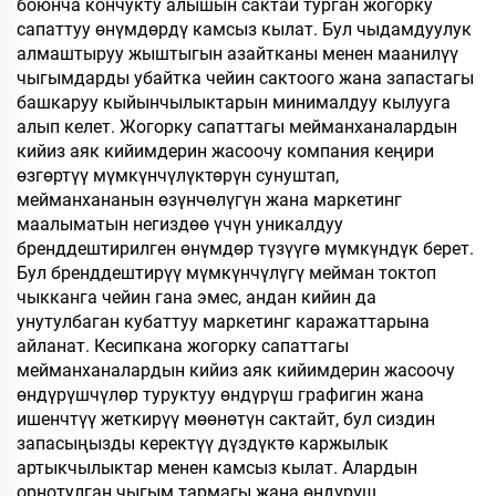
боюнча кончукту алышын сактай турган жогорку
сапаттуу өнүмдөрдү камсыз кылат. Бул чыдамдуулук
алмаштыруу жыштыгын азайтканы менен маанилүү
чыгымдарды убайтка чейин сактоого жана запастагы
башкаруу кыйынчылыктарын минималдуу кылууга
алып келет. Жогорку сапаттагы мейманханалардын
кийиз аяк кийимдерин жасоочу компания кеңири
өзгөртүү мүмкүнчүлүктөрүн сунуштап,
мейманхананын өзүнчөлүгүн жана маркетинг
маалыматын негиздөө үчүн уникалдуу
бренддештирилген өнүмдөр түзүүгө мүмкүндүк берет.
Бул бренддештирүү мүмкүнчүлүгү мейман токтоп
чыкканга чейин гана эмес, андан кийин да
унутулбаган кубаттуу маркетинг каражаттарына
айланат. Кесипкана жогорку сапаттагы
мейманханалардын кийиз аяк кийимдерин жасоочу
өндүрүшчүлөр туруктуу өндүрүш графигин жана
ишенчтүү жеткирүү мөөнөтүн сактайт, бул сиздин
запасыңызды керектүү дүздүктө каржылык
артыкчылыктар менен камсыз кылат. Алардын
орнотулган чыгым тармагы жана өндүрүш