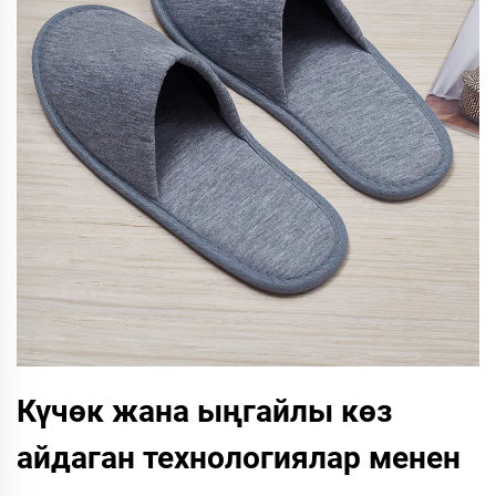
Күчөк жана ыңгайлы көз
айдаган технологиялар менен