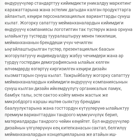
өндүрүүчүлөр стандарттуу кийимдикти уникалдуу маркетинг
каражаттарына жана эстелик дагыдан калган продукттарга
айлантып, кеңири персонализациялык варианттарды сунуш
кылат. Жогорку сапаттуу мейманханалардын кийимдиги
өндүрүүчү компаниясы логотиптин так түстөрүн жана орнуна
ылайыктуу түстөрдү тууралаштыруу менен тикилиши,
мейманхананын бренддеши үчүн чечилген
ыңгайлаштырылган түстөр, презентациялык баасын
жогорулатуучу индивидуалдуу жабуу чечимдери жана ар
түрдүү гостердин демографиясына ылайык келген
өлчөмдөрдү өзгөртүү киргизилген кеңири дизайн
кызматтарын сунуш кылат. Тажрыйбалуу жогорку сапаттуу
мейманханалардын кийимдиги өндүрүүчү компаниясынын
сунуш кылган дизайн ийкемдүүлүгү органикалык памук,
бамбук талы, эсте сактоо койпу менен жастык же
микробдорго каршы иштөө сыяктуу бренддин
баалуулуктарына жана госттордун күтүүлөрүнө ылайыктуу
премиум варианттардан тандоого мүмкүнчүлүк берип,
материалдарды тандоого чейин кеңейтет. Бул өндүрүүчүлөр
дизайнын үлгүлөрүнүн кең китепканасын сактап, белгилүү
мейманханалардын концепцияларына же атайын иш-