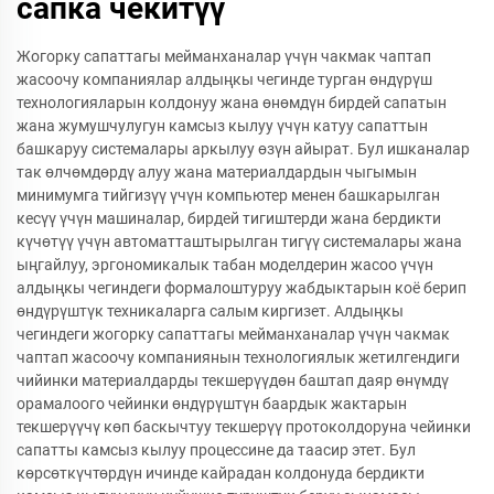
сапка чекитүү
Жогорку сапаттагы мейманханалар үчүн чакмак чаптап
жасоочу компаниялар алдыңкы чегинде турган өндүрүш
технологияларын колдонуу жана өнөмдүн бирдей сапатын
жана жумушчулугун камсыз кылуу үчүн катуу сапаттын
башкаруу системалары аркылуу өзүн айырат. Бул ишканалар
так өлчөмдөрдү алуу жана материалдардын чыгымын
минимумга тийгизүү үчүн компьютер менен башкарылган
кесүү үчүн машиналар, бирдей тигиштерди жана бердикти
күчөтүү үчүн автоматташтырылган тигүү системалары жана
ыңгайлуу, эргономикалык табан моделдерин жасоо үчүн
алдыңкы чегиндеги формалоштуруу жабдыктарын коё берип
өндүрүштүк техникаларга салым киргизет. Алдыңкы
чегиндеги жогорку сапаттагы мейманханалар үчүн чакмак
чаптап жасоочу компаниянын технологиялык жетилгендиги
чийинки материалдарды текшерүүдөн баштап даяр өнүмдү
орамалоого чейинки өндүрүштүн баардык жактарын
текшерүүчү көп баскычтуу текшерүү протоколдоруна чейинки
сапатты камсыз кылуу процессине да таасир этет. Бул
көрсөткүчтөрдүн ичинде кайрадан колдонуда бердикти