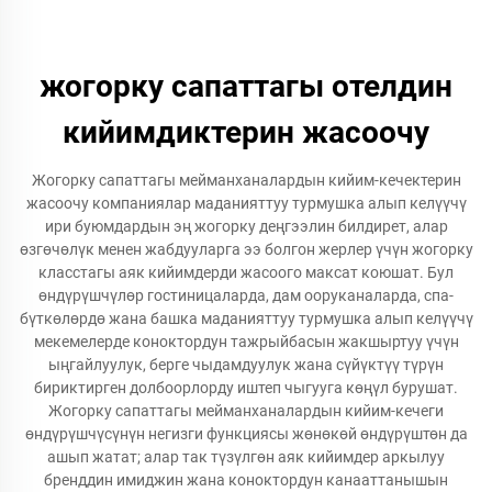
жогорку сапаттагы отелдин
кийимдиктерин жасоочу
Жогорку сапаттагы мейманханалардын кийим-кечектерин
жасоочу компаниялар маданияттуу турмушка алып келүүчү
ири буюмдардын эң жогорку деңгээлин билдирет, алар
өзгөчөлүк менен жабдууларга ээ болгон жерлер үчүн жогорку
класстагы аяк кийимдерди жасоого максат коюшат. Бул
өндүрүшчүлөр гостиницаларда, дам ооруканаларда, спа-
бүткөлөрдө жана башка маданияттуу турмушка алып келүүчү
мекемелерде коноктордун тажрыйбасын жакшыртуу үчүн
ыңгайлуулук, берге чыдамдуулук жана сүйүктүү түрүн
бириктирген долбоорлорду иштеп чыгууга көңүл бурушат.
Жогорку сапаттагы мейманханалардын кийим-кечеги
өндүрүшчүсүнүн негизги функциясы жөнөкөй өндүрүштөн да
ашып жатат; алар так түзүлгөн аяк кийимдер аркылуу
бренддин имиджин жана коноктордун канааттанышын