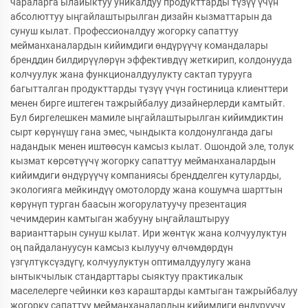
чараларга ылайыктуу уникалдуу продукттарды түзүү үчүн
абсолюттуу ыңгайлаштырылган дизайн кызматтарын да
сунуш кылат. Профессионалдуу жогорку сапаттуу
мейманханалардын кийимдиги өндүрүүчү командалары
бренддин билдирүүлөрүн эффективдүү жеткирип, колдонууда
колчуулук жана функционалдуулукту сактап турууга
багытталган продукттарды түзүү үчүн гостиница клиенттери
менен бирге иштеген тажрыйбалуу дизайнерлерди камтыйт.
Бул биргелешкен мамиле ыңгайлаштырылган кийимдиктин
сырт көрүнүшү гана эмес, чындыкта колдонулганда дагы
надандык менен иштөөсүн камсыз кылат. Ошондой эле, толук
кызмат көрсөтүүчү жогорку сапаттуу мейманханалардын
кийимдиги өндүрүүчү компаниясы брендделген кутуларды,
экологияга мейкиндүү омотолорду жана кошумча шарттын
көрүнүп турган баасын жогорулатуучу презентация
чечимдерин камтыган жабууну ыңгайлаштыруу
варианттарын сунуш кылат. Ири жөнтүк жана колчуулуктун
оң пайдалануусун камсыз кылуучу өлчөмдөрдүн
үзгүлтүксүздүгү, колчуулуктун оптималдуулугу жана
ынтыкчылык стандарттары сыяктуу практикалык
маселелерге чейинки көз караштарды камтыган тажрыйбалуу
жогорку сапаттуу мейманханалардын кийимдиги өндүрүүчү