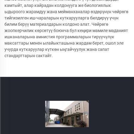
камтыйт, алар кайрадан колдонууга же биологиялык
ыдыроого жарамдуу жана мейманханалар өздөрүнүн чөйрөгө
тийгизилген иш-чараларын куткарууларга билдирүү үчүн
билим берүү материалдарын колдоно алат. Чөйрөгө
жоопкерчилик көрсөтүү боюнча бул кеңири мамиле маданият
ишканаларына амнистия программаларын тирүүчүлүк
максаттары менен ылайыкташына жардам берет, ошол эле
учурда куткаруулар күткөн ыңгайчуулук жана сапат
стандарттарын сактайт.