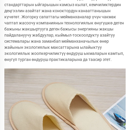
стандарттарын ыйгарышын камсыз кылат, кемчиликтердин
деңгээлин азайтат жана коноктордун канааттанышын
күчөтөт. Жогорку сапаттагы мейманханалар үчүн чакмак
чаптап жасоочу компаниянын технологиялык өнүгүшкө деген
бажыны жакшыртууга деген бажысы энергияны жакшы
пайдалануучу жабдуулар, кыймыл-тоскоолдукту азайтуу
системалары жана заманбап мейманханачылык өнөр
жайынын экологиялык максаттарына ылайыктуу
экологиялык жоопкерчиликтүү өндүрүш ыкмаларын камтып,
өнүгүп турган өндүрүш практикаларына да таасир этет.