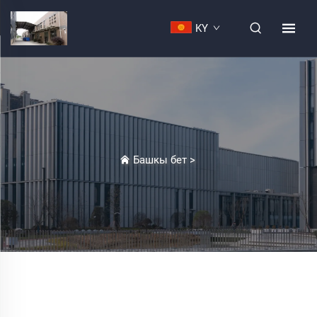
KY
Башкы бет
>