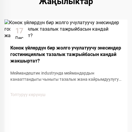
Жаңылыктар
17
Dec
Конок үйлөрдүн бир жолго учулатуучу энесиндер
гостинициялык тазалык тажрыйбасын кандай
жакшыртат?
Меймандештик industryнда меймандардын
канааттандыгы чыныгы тазалык жана кайрымдуулугун
сактоого багытталган кичинекей детайлдарга көңүл
буруу менен аныкталат. Оң мейман тажрыйбасына
Топтуруу көрүнүш
таасирин тийгизген негизги буюмдардын бири болуп
кошкоо меймандештердин бир жолго колдонулган
кайрымдагы жакшыртылышы...