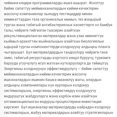
чейинки кеңири программаларды ишке ашырат. Жооптуу
бийик сапаттуу мейманханалардын кийим-кечектерин
жасоочу компаниялар зыяндуу пестициддер менен
химикаттардан таза органикалык мамыч, тез жаңырый
турган жана табигый антибактериялык касиеттерге ээ бамбук
талы, чөйрөгө тийгизген таасирин азайткан
рекультивацияланган материалдар жана узак мөөнөттүк
кыймыл-аракеттин жыйналышын азайткан биологиялык
ыдырай турган компоненттерди колдонууну алдыңкы планга
чыгарышат. Бул материалдардын тандоолору чөйрөгө гана
эмес, табигый ресурстарды коргоого көңүл буруучу, туризмге
барууда угуучулугу өсүп жаткан куткарууларга да тийиштүү.
Энергияны колдонуунун эффективдүүлүгү — бийик сапаттуу
мейманханалардын кийим-кечектерин жасоочу
ишканалардын ишинин башка маанилүү жагы, алардын
алдыңкы компаниялары күн нурларын колдонуу
системаларына, энергияны эффективдүү колдонуучу
өндүрүштүк жабдууларга жана карбон изин азайткан
оптимизацияланган өндүрүш процесстерине инвестиция
киргизет. Бул ишканалар материалдарды кайрадан колдонуу
системаларын, жабуу материалдарын азайтуу стратегияларын