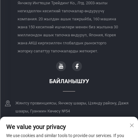
Янчжоу Ингтецзи Трейдинг Ко., Лтд. 2003-жылы
негизделген кесипкөй тапочкалар өндүрүүчү
компания. 20 жылдан ашык тажрыйба, 160 машина
жана 150 кесипкөй ишчилери менен биз жылына 30
миллиондон ашык тапочка өндүрүп, Япония, Корея
жана АКШ киргизилген глобалдык рынокторго
жогорку сапаттуу тапочкаларды жеткирет.
БАЙЛАНЫШУУ
Жянгсу провинциясы, Янчжоу шаары, Цзянду району, Дажя
шаары, Гуанмин Көчөсү №54
+86-18068849339
We value your privacy
We use cookies and similar tools to provide our services. If you
[email protected]