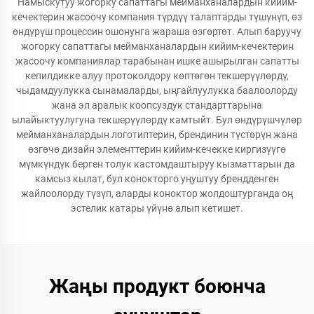
Намыскутуу жогорку сапаттагы мейманханалардын кийим-
кечектерин жасоочу компания түрдүү талаптарды түшүнүп, өз
өндүрүш процессин ошонунга жараша өзгөртөт. Алып баруучу
жогорку сапаттагы мейманханалардын кийим-кечектерин
жасоочу компаниялар тарабынан ишке ашырылган сапатты
кепилдикке алуу протоколдору көптөгөн текшерүүлөрдү,
чыдамдуулукка сынамаларды, ыңгайлуулукка баалоолорду
жана эл аралык коопсуздук стандарттарына
ылайыктуулугуна текшерүүлөрдү камтыйт. Бул өндүрүшчүлөр
мейманханалардын логотиптерин, брендинин түстөрүн жана
өзгөчө дизайн элементтерин кийим-кечекке киргизүүгө
мүмкүндүк берген толук кастомдаштыруу кызматтарын да
камсыз кылат, бул конокторго уңуштуу брендденген
жайлоолорду түзүп, аларды коноктор жолдоштурганда оң
эстелик катары үйүнө алып кетишет.
Жаңы продукт боюнча