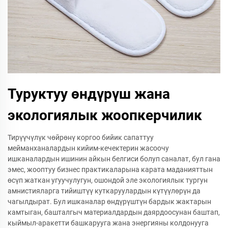
Туруктуу өндүрүш жана
экологиялык жоопкерчилик
Тирүүчүлүк чөйрөнү коргоо бийик сапаттуу
мейманханалардын кийим-кечектерин жасоочу
ишканалардын ишинин айкын белгиси болуп саналат, бул гана
эмес, жооптуу бизнес практикаларына карата маданияттын
өсүп жаткан угуучулугун, ошондой эле экологиялык тургун
амнистияларга тийиштүү куткаруулардын күтүүлөрүн да
чагылдырат. Бул ишканалар өндүрүштүн бардык жактарын
камтыган, башталгыч материалдардын даярдоосунан баштап,
кыймыл-аракетти башкарууга жана энергияны колдонууга