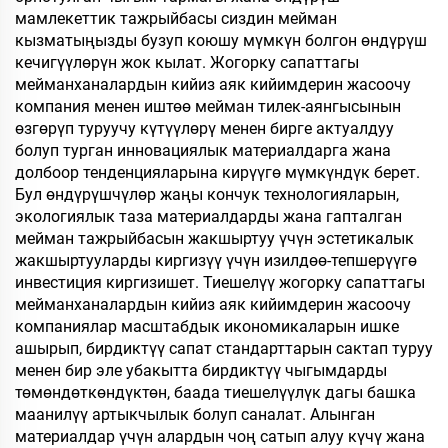
мамлекеттик тажрыйбасы сиздин мейман
кызматыңызды бузуп коюшу мүмкүн болгон өндүрүш
кечигүүлөрүн жок кылат. Жогорку сапаттагы
мейманханалардын кийиз аяк кийимдерин жасоочу
компания менен иштөө мейман тилек-аянгысынын
өзгөрүп туруучу күтүүлөрү менен бирге актуалдуу
болуп турган инновациялык материалдарга жана
долбоор тенденцияларына кирүүгө мүмкүндүк берет.
Бул өндүрүшчүлөр жаңы кончук технологияларын,
экологиялык таза материалдарды жана гапталган
мейман тажрыйбасын жакшыртуу үчүн эстетикалык
жакшыртууларды киргизүү үчүн изилдөө-тепшерүүгө
инвестиция киргизишет. Тиешелүү жогорку сапаттагы
мейманханалардын кийиз аяк кийимдерин жасоочу
компаниялар масштабдык икономикаларын ишке
ашырып, бирдиктүү сапат стандарттарын сактап туруу
менен бир эле убакытта бирдиктүү чыгымдарды
төмөндөткөндүктөн, баада тиешелүүлүк дагы башка
маанилүү артыкчылык болуп саналат. Алынган
материалдар үчүн алардын чоң сатып алуу күчү жана