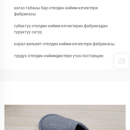
кагаз табаны бар отелдин кийим-кечектери
фабрикасы
сүйүктүү отелдин кийим-кечектерин фабрикадан
туруктуу сатуу
корал вельвет отелдин кийим-кечектери фабрикасы
турдук отелдин кийимдиктери үчүн поставщик