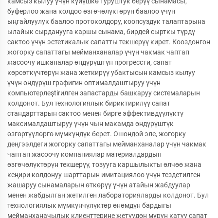
камсыз кылуу үчүн күйүшкө туруштук берүү сынамасы,
буферлоо жана колдоо өзгөчөлүктөрүн баалоо үчүн
ыңгайлуулук баалоо протоколдору, коопсуздук талаптарына
ылайык сырданууга каршы сынама, бирдей сырткы түрдү
сактоо үчүн эстетикалык сапатты текшерүү кирет. Кооздонгон
жогорку сапаттагы мейманханалар үчүн чакмак чаптап
жасоочу ишканалар өндүрүштүн прогрессти, сапат
көрсөткүчтөрүн жана жеткирүү убактысын камсыз кылуу
үчүн өндүрүш графигин оптималдаштыруу үчүн
компьютерлеştirилген запастарды башкаруу системаларын
колдонот. Бул технологиялык бириктирилүү сапат
стандарттарын сактоо менен бирге эффективдүүлүктү
максималдаштыруу үчүн чын макамда өндүрүштүк
өзгөртүүлөргө мүмкүндүк берет. Ошондой эле, жогорку
деңгээлдеги жогорку сапаттагы мейманханалар үчүн чакмак
чаптап жасоочу компаниялар материалдардын
өзгөчөлүктөрүн текшерүү, тозууга каршылыкты өлчөө жана
кеңири колдонуу шарттарын имитациялоо үчүн тездетилген
жашаруу сынамаларын өткөрүү үчүн атайын жабдуулар
менен жабдылган жетилген лабораторияларды колдонот. Бул
технологиялык мүмкүнчүлүктөр өнөмдүн бардыгы
мейманханачылык клиенттерине жетүүдөн мурун катуу сапат