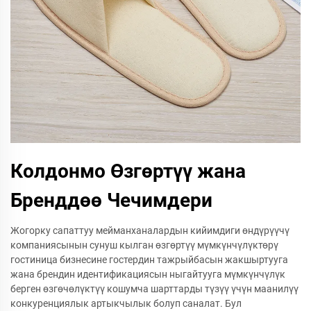
Колдонмо Өзгөртүү жана
Бренддөө Чечимдери
Жогорку сапаттуу мейманханалардын кийимдиги өндүрүүчү
компаниясынын сунуш кылган өзгөртүү мүмкүнчүлүктөрү
гостиница бизнесине гостердин тажрыйбасын жакшыртууга
жана брендин идентификациясын ныгайтууга мүмкүнчүлүк
берген өзгөчөлүктүү кошумча шарттарды түзүү үчүн маанилүү
конкуренциялык артыкчылык болуп саналат. Бул