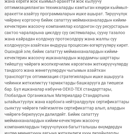
жана кереги жок кыймыл-аракетти жок кылуучу
оптимизацияланган техникаларды камтыган кеңири кыймыл-
аракетти азайтуу программаларын ишке ашырат. Тирүүчүлүк
чөйрөнү коргоочу бийик сапаттуу мейманханалардын кийим-
кечектерин жасоочу компаниялар колдонгон суу ресурстарын
сактоо чараларына циклдуу суу системалары, сууну тазалоо
жана кайрадан колдонуу протоколдору жана жалпы суу
колдонуусун азайткан өндүрүш процессин өзгөртүүлөрү кирет.
Ошондой эле, бийик сапаттуу мейманханалардын кийим-
кечектерин жасоочу ишканалардын жардамчы шарттары
тийештүү чөйрөгө жоопкерчилик көрсөткөн жеткирүүчүлөрдү
тандоого жана жөнөтүүлөрдүн чыгымын азайткан
транспорттук оптимизация стратегияларын ишке ашырууга
чейинки жеткиликтүү тармактарды башкарууга да тиешеси
бар. Бул ишканалар көбүнчө OEKO-TEX стандарттары,
Глобалдык Органикалык Материалдар Стандартына
ылайыктуулук жана карбонга нейтралдуулук сертификаттары
сыяктуу чөйрөгө тийгизилген сертификаттар алып, алардын
чөйрөгө берилүүсүн далилдейт. Бийик сапаттуу
мейманханалардын кийим-кечектерин жасоочу
компаниялардын тирүүчүлүккө багытталышы өнүмдөрдүн
иштөө мөөнөтүнүн аягына жеткендиги үчүн дизайндарды