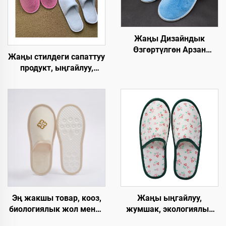
Жаңы Дизайндык
Өзгөртүлгөн Арзан
Жаңы стилдеги сапаттуу
Мейманкана Бөлмөсү
продукт, ыңгайлуу,
Люкс Спа Бир Жолго
жумшак, сыртынан
Колдонулган Этек-
кыймылбаган, бир
Кийимдер
жолго тийиштүү люкс
Авиакомпаниялар үчүн
отелиндеги шеттерди
Мейманкана үчүн
такталоо
Эң жакшы товар, кооз,
Жаңы ыңгайлуу,
биологиялык жол менен
жумшак, экологиялык
ыдырай турган, хлопок
таза, тез бузулуп