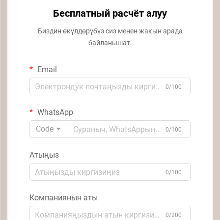
Бесплатный расчёт алуу
Биздин өкүлдөрүбүз сиз менен жакын арада
байланышат.
Email
0/100
WhatsApp
Code
0/100
Атыңыз
0/100
Компаниянын аты
0/200