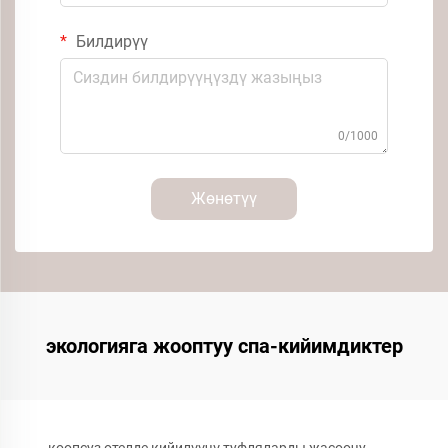
Билдирүү
0/1000
Жөнөтүү
экологияга жооптуу спа-кийимдиктер