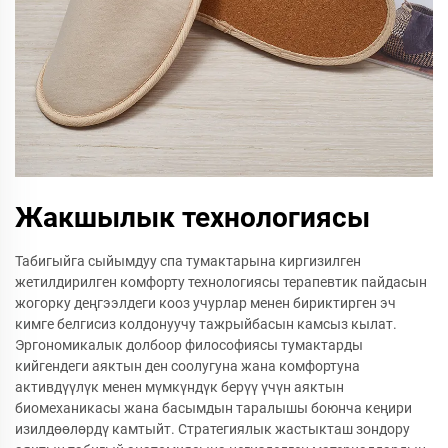
Жакшылык технологиясы
Табигыйга сыйымдуу спа тумактарына киргизилген
жетилдирилген комфорту технологиясы терапевтик пайдасын
жогорку деңгээлдеги кооз учурлар менен бириктирген эч
кимге белгисиз колдонуучу тажрыйбасын камсыз кылат.
Эргономикалык долбоор философиясы тумактарды
кийгендеги аяктын ден соолугуна жана комфортуна
активдүүлүк менен мүмкүндүк берүү үчүн аяктын
биомеханикасы жана басымдын таралышы боюнча кеңири
изилдөөлөрдү камтыйт. Стратегиялык жастыкташ зондору