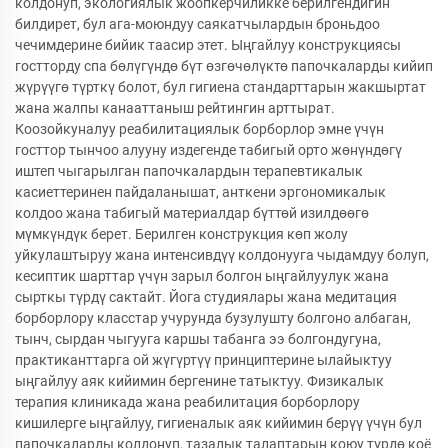
колдонуп, экологиялык жоопкерчиликке берилгендигин
билдирет, бул ага-моюндуу саякатчылардын броньдоо
чечимдерине бийик таасир этет. Ыңгайлуу конструкциясы
гостторду спа бөлүгүндө бүт өзгөчөлүктө папочкаларды кийип
жүрүүгө түрткү болот, бул гигиена стандарттарын жакшыртат
жана жалпы канааттаныш рейтингин арттырат.
Коозойкуналуу реабилитациялык борборлор эмне үчүн
госттор тынчоо алууну издегенде табигый орто жөнүндөгү
иштеп чыгарылган папочкалардын терапевтикалык
касиеттеринен пайдаланышат, анткени эргономикалык
колдоо жана табигый материалдар бүттөй изилдөөгө
мүмкүндүк берет. Берилген конструкция көп жолу
уйкулаштыруу жана интенсивдүү колдонууга чыдамдуу болуп,
кесиптик шарттар үчүн зарыл болгон ыңгайлуулук жана
сырткы түрдү сактайт. Йога студиялары жана медитация
борборлору класстар учурунда бузулушту болгоно албаган,
тынч, сырдан чыгууга каршы табанга ээ болгондугуна,
практиканттарга ой жүгүртүү принциптерине ылайыктуу
ыңгайлуу аяк кийимин бергенине татыктуу. Физикалык
терапия клиникада жана реабилитация борборлору
кишилерге ыңгайлуу, гигиеналык аяк кийимин берүү үчүн бул
папочкаларды колдонуп, тазалык талаптарын коюу түрдө коё