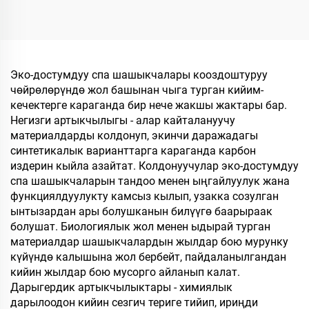
мата, кагаз
кетүүчү, жогорку
калыңдыгынан
сапаттагы жумшалакча,
жасалган табандагы
убактылуу пайдалануу
мейманхана
үчүн мейманханалар
шлепкилери,
жана авиакомпаниялар
Эко-достумдуу спа шашыкчалары кооздоштуруу
мейманхана жана
үчүн жумшалакча
чөйрөлөрүндө жол башынан чыга турган кийим-
авиакомпаниялар үчүн
кечектерге караганда бир нече жакшы жактары бар.
жеке логотип менен
Негизги артыкчылыгы - алар кайталануучу
материалдарды колдонуп, экинчи даражадагы
синтетикалык варианттарга караганда карбон
издерин кыйла азайтат. Колдонуучулар эко-достумдуу
спа шашыкчаларын тандоо менен ыңгайлуулук жана
функциялдуулукту камсыз кылып, узакка созулган
ынтызардан ары болушканын билүүгө баарыраак
болушат. Биологиялык жол менен ыдырай турган
материалдар шашыкчалардын жылдар бою мурунку
күйүндө калышына жол бербейт, пайдаланылгандан
кийин жылдар бою мусорго айланып калат.
Дарыгердик артыкчылыктары - химиялык
дарылоодон кийин сезгич териге тийип, ириңди