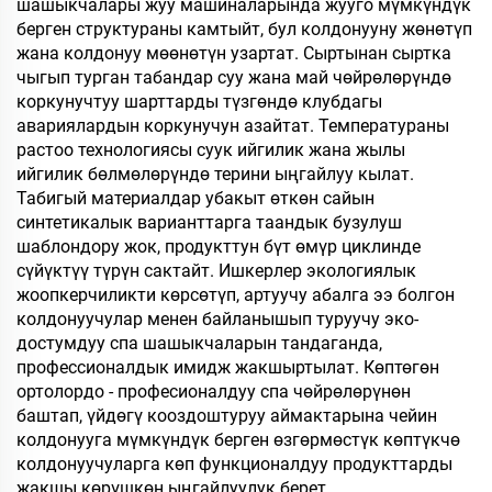
шашыкчалары жуу машиналарында жууго мүмкүндүк
берген структураны камтыйт, бул колдонууну жөнөтүп
жана колдонуу мөөнөтүн узартат. Сыртынан сыртка
чыгып турган табандар суу жана май чөйрөлөрүндө
коркунучтуу шарттарды түзгөндө клубдагы
авариялардын коркунучун азайтат. Температураны
растоо технологиясы суук ийгилик жана жылы
ийгилик бөлмөлөрүндө терини ыңгайлуу кылат.
Табигый материалдар убакыт өткөн сайын
синтетикалык варианттарга таандык бузулуш
шаблондору жок, продукттун бүт өмүр циклинде
сүйүктүү түрүн сактайт. Ишкерлер экологиялык
жоопкерчиликти көрсөтүп, артуучу абалга ээ болгон
колдонуучулар менен байланышып туруучу эко-
достумдуу спа шашыкчаларын тандаганда,
профессионалдык имидж жакшыртылат. Көптөгөн
ортолордо - професионалдуу спа чөйрөлөрүнөн
баштап, үйдөгү кооздоштуруу аймактарына чейин
колдонууга мүмкүндүк берген өзгөрмөстүк көптүкчө
колдонуучуларга көп функционалдуу продукттарды
жакшы көрүшкөн ыңгайлуулук берет.