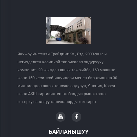
Янчжоу Ингтецзи Трейдинг Ко., Лтд. 2003-жылы
негизделген кесипкөй тапочкалар өндүрүүчү
компания. 20 жылдан ашык тажрыйба, 160 машина
жана 150 кесипкөй ишчилери менен биз жылына 30
миллиондон ашык тапочка өндүрүп, Япония, Корея
жана АКШ киргизилген глобалдык рынокторго
жогорку сапаттуу тапочкаларды жеткирет.
БАЙЛАНЫШУУ