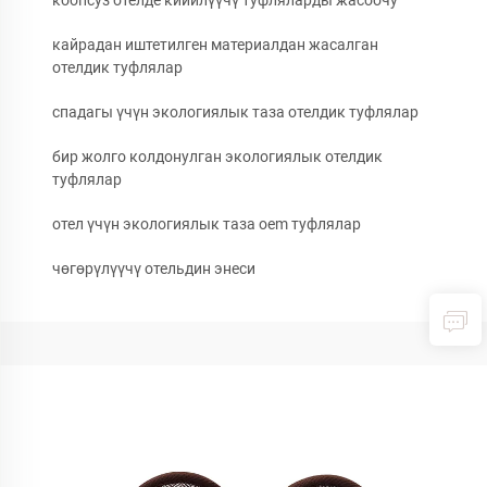
коопсуз отелде кийилүүчү туфляларды жасоочу
кайрадан иштетилген материалдан жасалган
отелдик туфлялар
спадагы үчүн экологиялык таза отелдик туфлялар
бир жолго колдонулган экологиялык отелдик
туфлялар
отел үчүн экологиялык таза oem туфлялар
чөгөрүлүүчү отельдин энеси