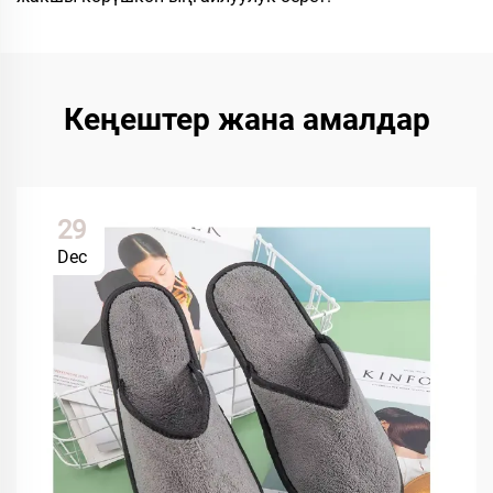
Кеңештер жана амалдар
29
Dec