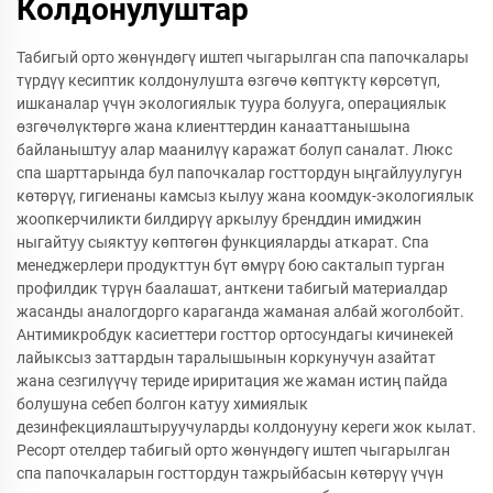
Колдонулуштар
Табигый орто жөнүндөгү иштеп чыгарылган спа папочкалары
түрдүү кесиптик колдонулушта өзгөчө көптүктү көрсөтүп,
ишканалар үчүн экологиялык туура болууга, операциялык
өзгөчөлүктөргө жана клиенттердин канааттанышына
байланыштуу алар маанилүү каражат болуп саналат. Люкс
спа шарттарында бул папочкалар госттордун ыңгайлуулугун
көтөрүү, гигиенаны камсыз кылуу жана коомдук-экологиялык
жоопкерчиликти билдирүү аркылуу бренддин имиджин
ныгайтуу сыяктуу көптөгөн функцияларды аткарат. Спа
менеджерлери продукттун бүт өмүрү бою сакталып турган
профилдик түрүн баалашат, анткени табигый материалдар
жасанды аналогдорго караганда жаманая албай жоголбойт.
Антимикробдук касиеттери госттор ортосундагы кичинекей
лайыксыз заттардын таралышынын коркунучун азайтат
жана сезгилүүчү териде ириритация же жаман истиң пайда
болушуна себеп болгон катуу химиялык
дезинфекциялаштыруучуларды колдонууну кереги жок кылат.
Ресорт отелдер табигый орто жөнүндөгү иштеп чыгарылган
спа папочкаларын госттордун тажрыйбасын көтөрүү үчүн