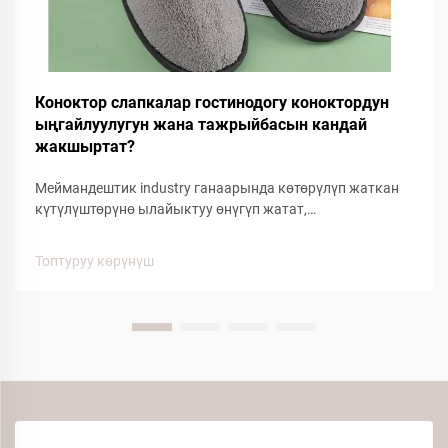
Коноктор слапкалар гостинодогу коноктордун
ыңгайлуулугун жана тажрыйбасын кандай
жакшыртат?
Меймандештик industry ганаарында көтөрүлүп жаткан
күтүлүштөрүнө ылайыктуу өнүгүп жатат,
кайрымдуулукка байланыштуу буюмдар жалпы
канааттандырууну аныктоого чоң таасирин тийгизет.
Топтуруу көрүнүш
Бул негизги кайрымдуулук буюмдардын ичинде, кошкоо
меймандештердин кайрымдагы жакшыртылышы үчүн
маанилүү фактор болуп келип жатат...