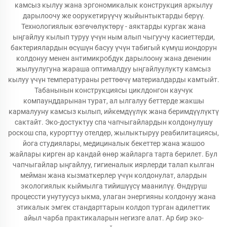
камсыз кылуу жана эргономикалык конструкция аркылуу
дарылоочу же оорукетирүүчү жыйынтыктарды берүү.
Технологиялык өзгөчөлүктөрү - аяктарды кургак жана
ыңгайлуу кылып туруу үчүн ным алып чыгуучу касиеттерди,
бактериялардын өсүшүн басуу үчүн табигый күмүш иондорун
колдонуу менен антимикробдук дарылоону жана дененин
жылуулугуна жараша оптималдуу ыңгайлуулукту камсыз
кылуу үчүн температураны реттөөчү материалдарды камтыйт.
Табанынын конструкциясы циклдонгон каучук
компаунддарынан турат, ал ылгалуу беттерде жакшы
кармалууну камсыз кылып, ийкемдүүлүк жана беримдүүлүктү
сактайт. Эко-достуктуу спа чапчыгайлардын колдонулушу
роскош спа, курорттуу отелдер, жылыктыруу реабилитациясы,
йога студиялары, медициналык бекеттер жана жашоо
жайлары кирген ар кандай өнөр жайларга тарта берилет. Бул
чапчыгайлар ыңгайлуу, гигиеналык иярлерди талап кылган
мейман жана кызматкерлер үчүн колдонулат, алардын
экологиялык кыймылга тийишүүсү маанилүү. Өндүрүш
процессти унутуусуз ыкма, улаган энергияны колдонуу жана
этикалык эмгек стандарттарын колдоп турган адилеттик
айыл чарба практикаларын негизге алат. Ар бир эко-