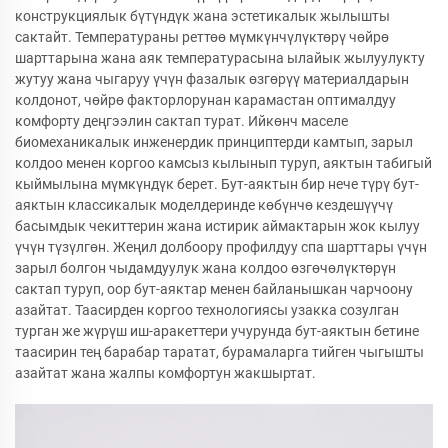
конструкциялык бүтүндүк жана эстетикалык жылышты
сактайт. Температураны реттөө мүмкүнчүлүктөрү чөйрө
шарттарына жана аяк температурасына ылайык жылуулукту
жутуу жана чыгаруу үчүн фазалык өзгөрүү материалдарын
колдонот, чөйрө факторлорунан карамастан оптималдуу
комфорту деңгээлин сактап турат. Ийкөнч маселе
биомеханикалык инженердик принциптерди камтып, зарыл
колдоо менен коргоо камсыз кылынып туруп, аяктын табигый
кыймылына мүмкүндүк берет. Бут-аяктын бир нече түрү бут-
аяктын классикалык моделдеринде көбүнчө кездешүүчү
басымдык чекиттерин жана истирик аймактарын жок кылуу
үчүн түзүлгөн. Жеңил долбоору профилдуу спа шарттары үчүн
зарыл болгон чыдамдуулук жана колдоо өзгөчөлүктөрүн
сактап туруп, оор бут-аяктар менен байланышкан чарчоону
азайтат. Таасирден коргоо технологиясы узакка созулган
турган же жүрүш иш-аракеттери учурунда бут-аяктын бетине
таасирин тең барабар таратат, бурамаларга тийген чыгышты
азайтат жана жалпы комфортун жакшыртат.