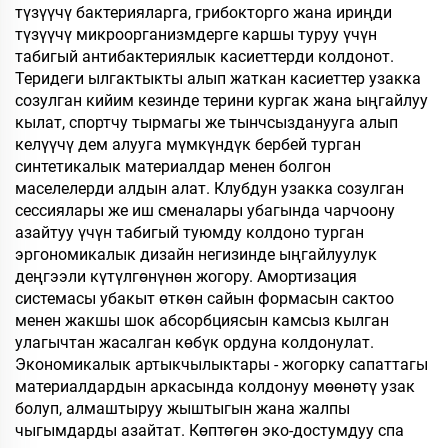
түзүүчү бактерияларга, грибокторго жана ириңди
түзүүчү микроорганизмдерге каршы туруу үчүн
табигый антибактериялык касиеттерди колдонот.
Теридеги ылгактыкты алып жаткан касиеттер узакка
созулган кийим кезинде терини кургак жана ыңгайлуу
кылат, спортчу тырмагы же тынчсызданууга алып
келүүчү дем алууга мүмкүндүк бербей турган
синтетикалык материалдар менен болгон
маселелерди алдын алат. Клубдун узакка созулган
сессиялары же иш сменалары убагында чарчоону
азайтуу үчүн табигый туюмду колдоно турган
эргономикалык дизайн негизинде ыңгайлуулук
деңгээли күтүлгөнүнөн жогору. Амортизация
системасы убакыт өткөн сайын формасын сактоо
менен жакшы шок абсорбциясын камсыз кылган
улагычтан жасалган көбүк ордуна колдонулат.
Экономикалык артыкчылыктары - жогорку сапаттагы
материалдардын аркасында колдонуу мөөнөтү узак
болуп, алмаштыруу жыштыгын жана жалпы
чыгымдарды азайтат. Көптөгөн эко-достумдуу спа