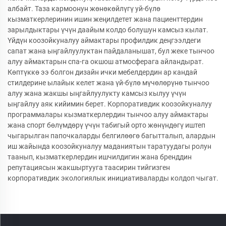
албайт. Таза кармоонун жөнөкөйлүгү уй-бүлө
кызматкерлеринин ишин жеңилдетет жана пациенттердин
зарылдыктары үчүн даайым колдо болушун камсыз кылат.
Үйдүн коозойкуналуу аймактары профилдик деңгээлдеги
сапат жана ыңгайлуулуктан пайдаланышат, бул жеке тынчоо
алуу аймактарын спа-га окшош атмосферага айландырат.
Көптүккө ээ болгон дизайн ички мебелдердин ар кандай
стилдерине ылайык келет жана үй-бүлө мүчөлөрүнө тынчоо
алуу жана жакшы ыңгайлуулукту камсыз кылуу үчүн
ыңгайлуу аяк кийимин берет. Корпоративдик коозойкуналуу
программалары кызматкерлердин тынчоо алуу аймактары
жана спорт бөлүмдөрү үчүн табигый орто жөнүндөгү иштеп
чыгарылган папочкаларды белгилөөгө багытталып, алардын
иш жайында коозойкуналуу маданиятын таратуудагы ролун
таанып, кызматкерлердин ишчилдигин жана бренддин
репутациясын жакшыртууга таасирин тийгизген
корпоративдик экологиялык инициативаларды колдоп чыгат.