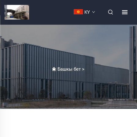
KY
Башкы бет
>