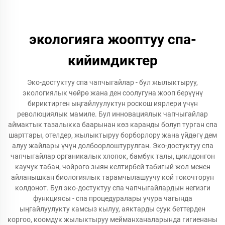
экологияга жооптуу спа-
кийимдиктер
Эко-достуктуу спа чапчыгайлар - бул жылыктыруу,
экологиялык чөйрө жана ден соолугуна жооп берүүнү
бириктирген ыңгайлуулуктун роскош иярлери үчүн
революциялык мамиле. Бул инновациялык чапчыгайлар
аймактык тазалыкка баарынан көз каранды болуп турган спа
шарттары, отелдер, жылыктыруу борборлору жана үйдөгү дем
алуу жайлары үчүн долбоорлоштурулган. Эко-достуктуу спа
чапчыгайлар органикалык хлопок, бамбук талы, циклдонгон
каучук табан, чөйрөгө зыян келтирбей табигый жол менен
айланышкан биологиялык тарамчылашуучу кой токочторун
колдонот. Бул эко-достуктуу спа чапчыгайлардын негизги
функциясы - спа процедуралары учура чагында
ыңгайлуулукту камсыз кылуу, аяктарды суук беттерден
коргоо, коомдук жылыктыруу мейманханаларында гигиенаны