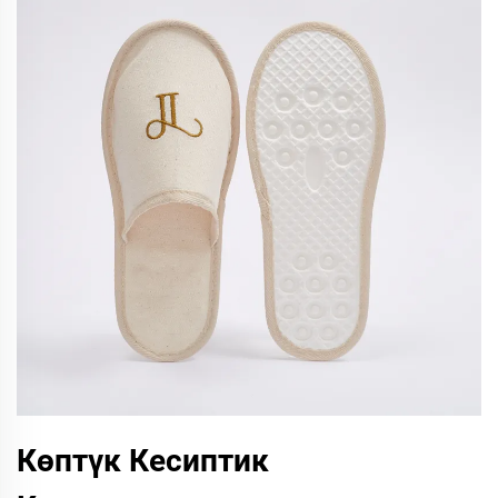
Көптүк Кесиптик