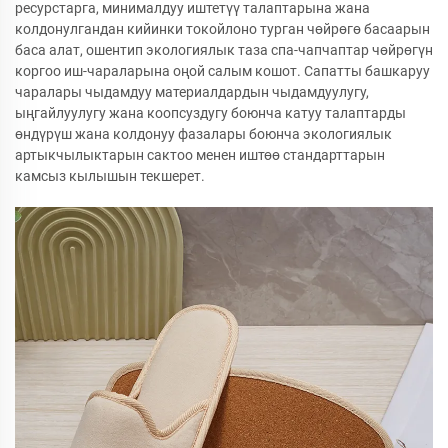
ресурстарга, минималдуу иштетүү талаптарына жана
колдонулгандан кийинки токойлоно турган чөйрөгө басаарын
баса алат, ошентип экологиялык таза спа-чапчаптар чөйрөгүн
коргоо иш-чараларына оңой салым кошот. Сапатты башкаруу
чаралары чыдамдуу материалдардын чыдамдуулугу,
ыңгайлуулугу жана коопсуздугу боюнча катуу талаптарды
өндүрүш жана колдонуу фазалары боюнча экологиялык
артыкчылыктарын сактоо менен иштөө стандарттарын
камсыз кылышын текшерет.