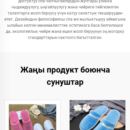
достуктуу спа чапчыгайлардын жуптары узакка
чыдамдуулугу, ыңгайлуулугу жана чөйрөгө тийгизилген
талаптарга жооп берүүсү үчүн катуу сапаттык текшерүүдөн
өтөт. Дизайндын философиясы спа же жылыктыруу аймагына
ылайык келген минималисттик эстетикага баса белгилешсе
да, экологиялык чөйрө жана ишке жооп берүүнүн эң жогорку
стандарттарын сактоого багытталган.
Жаңы продукт боюнча
сунуштар