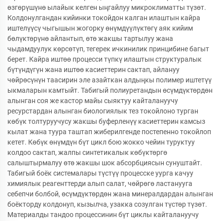
өзгөрүшүнө ылайык келген ыңгайлуу микроклиматты түзөт.
Колдонулгандан кийинки токойдон калган илаштын кайра
иштелүүсү чыгышын жогорку өнүмдүүлүктөгү аяк кийим
бөлүктөрүнө айлантып, өтө жакшы тартылуу жана
чыдамдуулук көрсөтүп, тегерек ичкинилик принцибине багыт
берет. Кайра иштөө процесси түпкү илаштын структуралык
бүтүндүгүн жана иштөө касиеттерин сактап, айлануу
чөйрөсүнүн таасирин эле азайткан алдыңкы полимер иштетүү
ыкмаларын камтыйт. Табигый полиуретандын өсүмдүктөрдөн
алынган соя же кастор майы сыяктуу кайталануучу
ресурстардан алынган биологиялык тез токойлоно турган
көбүк толтуруучусу жакшы буферленүү касиеттерин камсыз
кылат жана туура таштап жиберилгенде постепенно токойлоп
кетет. Көбүк өнүмдүн бүт цикл бою жокко чейин туруктуу
колдоо сактап, жалпы синтетикалык көбүктөргө
салыштырмалуу өтө жакшы шок абсорбциясын сунуштайт.
Табигый боёк системалары түстүү процесске уурга качуу
химиялык реагенттерди алып салат, чөйрөгө ластанууга
себепчи болбой, өсүмдүктөрдөн жана минералдардан алынган
боёкторду колдонуп, кызылча, узакка созулган түстөр түзөт.
Материалды тандоо процессинин бүт циклы кайталануучу