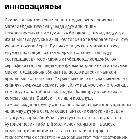
инновациясы
Экологиялык таза спа-чапчаптардын революциялык
материалдык түзүлүшү чыдамдуу аяк кийим
технологиясындагы өтүү чегин билдирет, ал чыдамдуулук
жана ыңгайлуулукка зыян келтирбей эле чөйрөгө тийиштүү
курчоого жооп берет. Бул инновациялык чапчаптар суу-
үнүмдүү иригация системаларын колдонуп, зыяндуу
пестициддерди же химиялык гүбөрлөрдү колдонбогон
сертификатталган чыдамдуу фермалардан алынган узумак
маече талдарынын убакыт талдоодо иштелип чыккан
аралашын колдонушат. Узумак маече талы узак мөөнөттүк
кийилүү учурунда оорукту ыңгайлуу кармоо үчүн өтө жакшы
дем алуу жана табигый ылгалдык башкаруу касиеттерин
камсыз кылат. Бамбук талынын кошулушу
тамырсыздандыруучу өтө жакшы касиеттерин кошуп, жалпы
чыдамдуулугуна салым кошот, анткени бамбук кайрадан
отургузуу зарыл болбой туруктуу өсөт жана топурактын
нутриенттерин табигый жол менен жаңыртат. Бамбук
компоненти экологиялык таза спа-чапчаптардын
термостаттык касиеттерин да жакшыртат, температуранын