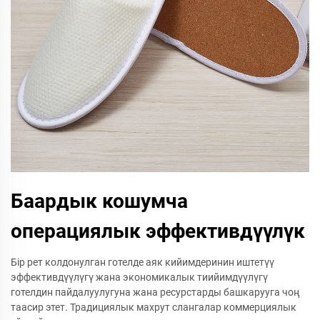
Баардык кошумча
операциялык эффективдүүлүк
Бір рет колдонулган готелде аяк кийимдеринин иштетүү
эффективдүүлүгү жана экономикалык тиийимдүүлүгү
готелдин пайдалуулугуна жана ресурстарды башкарууга чоң
таасир этет. Традициялык махрут слангалар коммерциялык