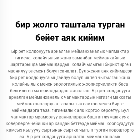
бир жолго таштала турган
бейет аяк кийим
Бір рет колдонууга арналган мейманханалык чапмактар
гигиена, колайчылык жана заманбап мейманкайлык
шарттарында меймандардын колайчылыгын бириктирген
маанилүү элемент болуп саналат. Бул жеңил аяк кийимдери
бир рет колдонууга ыңгайлуу болуп иштеп чыгылган жана
колайчылык менен экологиялык жоопкерчиликти баса
белгилеген материалдардан жасалган. Бір рет колдонууга
арналган мейманханалык чапмактардын негизги максаты
мейманханалардын тазалыгын сактоо менен бирге
меймандарга таза, гигиеналык аяк коргоо көрсөтүү. Бул
чапмактар мраморлуу ванналардан баштап жумшак уяк
ковёрлөргө чейинки ар кандай беттерде мейман коопсуздугун
камсыз кылуучу сыртынан сыртка чыгып турган подошторго
ээ. Бір рет колдонууга арналган мейманханалык