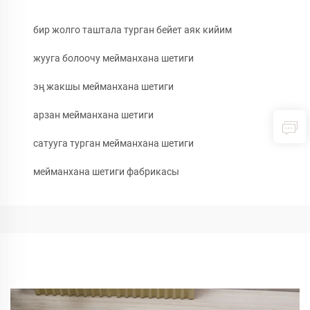
бир жолго таштала турган бейет аяк кийим
жууга болоочу мейманхана шетиги
эң жакшы мейманхана шетиги
арзан мейманхана шетиги
сатууга турган мейманхана шетиги
мейманхана шетиги фабрикасы