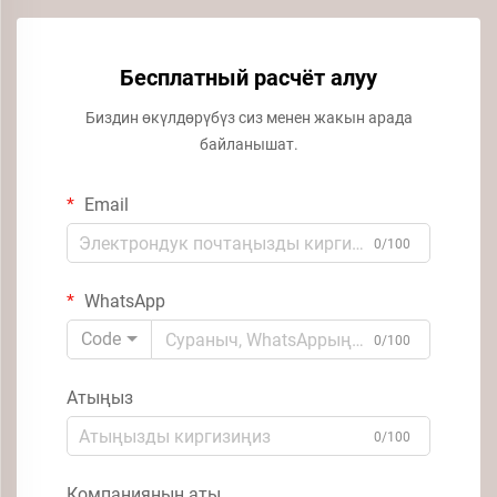
Бесплатный расчёт алуу
Биздин өкүлдөрүбүз сиз менен жакын арада
байланышат.
Email
0/100
WhatsApp
Code
0/100
Атыңыз
0/100
Компаниянын аты