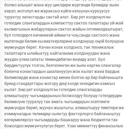
болжо алышат жана жуу циклдери жүргөндө буюмдар зыян
көрүп, жоголуп же жараксыз күйгө келүүнүн куркуусуз
туруктуу запастарды сактай алат. Бир рет колдонулган
готелдик слангалардын компакттуу сактоо талаптары уй-жай
кызматынын жабдууларын сактоо жайын оптималдаштырат,
бул готелдерге кичинекей аймакта чоң санда сактоого жана
иштегенде бөлмө кызматкерлерине колдонушу оңой болушуна
мүмкүндүк берет. Качан конак колдонсо, так техникалык
талаптарга ылайыктуу, кайталанма колдонуудан жана
жуудан улам сапаты төмөндөбөгөн өнүмдү алат. Бул
бирдиктүүлүк тозгон, белгиленген же зыян көргөн слангалар
боюнча конактардын шаалануусун жок кылат жана бардык
бөлмөлөрдө жана конактар менен болгон ар бир байланышта
бренд стандарттары жогору деңгээлде экендигин камсыз
кылат. Бир рет колдонулган готелдик слангаларды
алмаштыруу чыгымдарынын болжолдуу болушу готелдердин
бөлмөсүнө тууралуу так амать чыгымдарын эсептөөгө
мүмкүндүк берип, жуунун жыштыгы, алмаштыруу темптери же
коммуналдык төлөмдөр сыяктуу факторлорго байланыштуу
өзгөрмөлөрсүз чыгымдарды башкаруу жана бюджетти так
божолдоо мүмкүнчүлүгүн берет. Узак мөөнөттүү финансылык