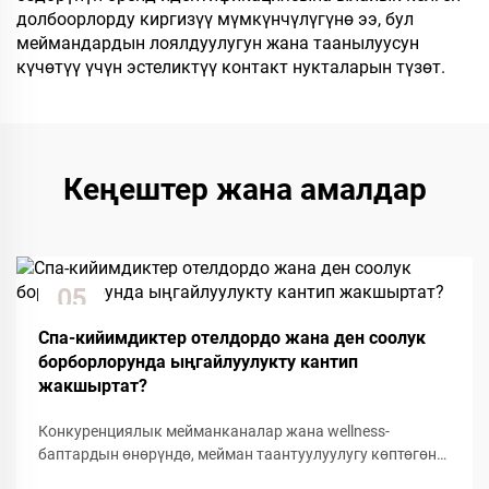
долбоорлорду киргизүү мүмкүнчүлүгүнө ээ, бул
меймандардын лоялдуулугун жана таанылуусун
күчөтүү үчүн эстеликтүү контакт нукталарын түзөт.
Кеңештер жана амалдар
05
Dec
Спа-кийимдиктер отелдордо жана ден соолук
борборлорунда ыңгайлуулукту кантип
жакшыртат?
Конкуренциялык мейманканалар жана wellness-
баптардын өнөрүндө, мейман таантуулуулугу көптөгөн
деталдарга жана ыңгайлуулуктагы буюмдарга