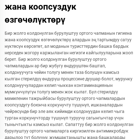
жана коопсуздук
өзгөчөлүктөрү
Бир жолго колдонулган бурулуштуу ортого чапманын гигиена
жана коопсуздук өзгөчөлүктөрү алардын эң тартымдуу сатуу
нүктөсүн көрсөтөт, ал моданын туристтердин башка бардык
нерседен жогору каржыланган негизги кайгылууларына жооп
берет. Бир жолго колдонулган бурулуштуу ортого
чапмалардын ар бир жубугу өндүрүштөн баштап,
колдонуучуга чейин толугу менен таза болушун камсыз
кылган стерилдүү өндүрүш процессине дуушар болот, мурунку
колдонуучулардан келип чыккан контаминациянын
мүмкүнчүлүгүн толугу менен жок кылат. Бул стерилдүү
мамиленин тажрыйбасы бурулуштуу ортого чапмалардын
коопсуздугу боюнча коркунучту түшүнүп, ишканалардын
чөйрөсүндө бир эле аяк кийимди колдонуудан келип чыга
турган коркунучторду түшүнүп туруучу сагынгычтар үчүн
тынычтыкты камсыз кылат. Сапаттуу бир жолго колдонулган
бурулуштуу ортого чапмаларга киргизилген антимикробдук
дарылоо тут болууну, жумшактанышты жана башкаларды