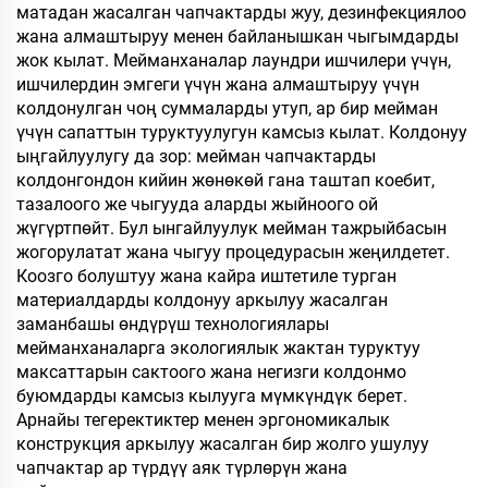
матадан жасалган чапчактарды жуу, дезинфекциялоо
жана алмаштыруу менен байланышкан чыгымдарды
жок кылат. Мейманханалар лаундри ишчилери үчүн,
ишчилердин эмгеги үчүн жана алмаштыруу үчүн
колдонулган чоң суммаларды утуп, ар бир мейман
үчүн сапаттын туруктуулугун камсыз кылат. Колдонуу
ыңгайлуулугу да зор: мейман чапчактарды
колдонгондон кийин жөнөкөй гана таштап коебит,
тазалоого же чыгууда аларды жыйноого ой
жүгүртпөйт. Бул ынгайлуулук мейман тажрыйбасын
жогорулатат жана чыгуу процедурасын жеңилдетет.
Коозго болуштуу жана кайра иштетиле турган
материалдарды колдонуу аркылуу жасалган
заманбашы өндүрүш технологиялары
мейманханаларга экологиялык жактан туруктуу
максаттарын сактоого жана негизги колдонмо
буюмдарды камсыз кылууга мүмкүндүк берет.
Арнайы тегеректиктер менен эргономикалык
конструкция аркылуу жасалган бир жолго ушулуу
чапчактар ар түрдүү аяк түрлөрүн жана