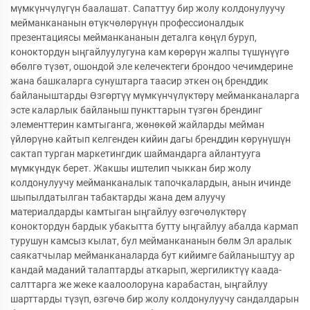
мүмкүнчүлүгүн баалашат. Сапаттуу бир жолу колдонулуучу
мейманкананын өтүкчөлөрүнүн профессионалдык
презентациясы мейманкананын деталга көңүл буруп,
коноктордун ыңгайлуулугуна кам көрөрүн жалпы түшүнүүгө
өбөлгө түзөт, ошондой эле келечектеги брондоо чечимдерине
жана башкаларга сунуштарга таасир эткен оң бренддик
байланыштарды Өзгөртүү мүмкүнчүлүктөрү мейманканаларга
эсте каларлык байланыш пункттарын түзгөн брендинг
элементтерин камтыганга, жөнөкөй жайларды мейман
үйлөрүнө кайтып келгенден кийин дагы бренддин көрүнүшүн
сактап турган маркетингдик шаймандарга айлантууга
мүмкүндүк берет. Жакшы иштелип чыккан бир жолу
колдонулуучу мейманканалык тапочкалардын, анын ичинде
шыпылдатылган табактарды жана дем алуучу
материалдарды камтыган ыңгайлуу өзгөчөлүктөрү
коноктордун бардык убакытта бутту ыңгайлуу абалда кармап
турушун камсыз кылат, бул мейманкананын бөлм Эл аралык
саякатчылар мейманканаларда бут кийимге байланыштуу ар
кандай маданий талаптарды аткарып, жергиликтүү каада-
салттарга же жеке каалоолоруна карабастан, ыңгайлуу
шарттарды түзүп, өзгөчө бир жолу колдонулуучу сандалдарын