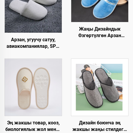
Жаңы Дизайндык
Өзгөртүлгөн Арзан
Арзан, угуучу сатуу,
Мейманкана Бөлмөсү
авиакомпаниялар, SPA,
Люкс Спа Бир Жолго
люкс, эркек жана аял
Колдонулган Этек-
үчүн, колдонулгандан
Кийимдер
кийин чөпкө айлануучу,
Авиакомпаниялар үчүн
жумшак, ыңгайлуу
Мейманкана үчүн
панчык, мейманхана
бөлмөлөрү үчүн
Дизайн боюнча эң
Эң жакшы товар, кооз,
жакшы жаңы стилдеги,
биологиялык жол менен