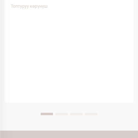
байланыштуу. Мейман тажрыйбасына таасирин
Топтуруу көрүнүш
тийгизген көптөгөн факторлордун ичинен, спа кийимдер
меймандардын ыңгайлуулугунун...