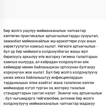
жакшы баадагы, жакшы
ыдырай турган, хлопок
сапаттагы, катуу
мата, кагаз
технологиялык
калыңдыгынан
талаптарга жооп берген,
жасалган табандагы
жылы-жайгашкан, бир
мейманхана
жолку колдонууга
шлепкилери,
Бир жолго ушулуу мейманханалык чапчактар
арналган, мейманхана
мейманхана жана
көптөгөн практикалык артыкчылыктарды сунуштап,
үчүн жана
авиакомпаниялар үчүн
заманбап мейманкайлык иш-аракеттери үчүн анын
авиакомпаниялар үчүн
жеке логотип менен
керектүүлүгүн камсыз кылат. Негизги артыкчылык -
шлепкилер
бул ар бир мейманга колдонулбаган жаңы жуп
берилүүсү аркылуу өтө жогорку гигиена талаптарын
камсыз кылууда, ал кайрадан колдонулган аяк
кийимдер менен байланышкан ортосунан булгануу
коркунучун жок кылат. Бул бир жолго колдонулуучу
ыкма аякка байланыштуу инфекциялардын
тардынышын эпки азайтат жана талапкою келген
меймандар күтүп турган эң жогорку тазалык
стандарттарын сактап калат. Экинчи чоң артыкчылык
- бул чыгымдарга тийгизилбөө, анткени бир жолго
колдонулуучу мейманханалык чапчактар мадакуу