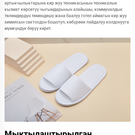
артыкчылыктарына кир жуу техникасынын техникалык
кызмат көрсөтүү чыгымдарынын азайышы, коммуналдык
төлөмдөрдүн төмөндөшү жана баалуу готел аймагын кир жуу
химиясын сактоодон бошотуп, көбүрөөк пайдалуу колдонууга
мүмкүндүк берүү кирет.
Мыктылаштырылган