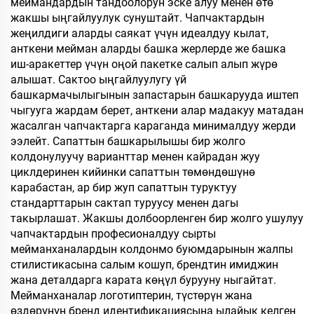
меймандардын тандоолорун эске алуу менен өтө
жакшы ыңгайлуулук сунуштайт. Чапчактардын
жеңилдиги аларды саякат үчүн идеалдуу кылат,
анткени мейман аларды башка жерлерде же башка
иш-аракеттер үчүн оңой пакетке салып алып жүрө
алышат. Сактоо ыңгайлуулугу үй
башкармачылыгынын запастарын башкарууда иштеп
чыгууга жардам берет, анткени алар мадакуу матадан
жасалган чапчактарга караганда минималдуу жерди
ээлейт. Сапаттын башкарылышы бир жолго
колдонулуучу варианттар менен кайрадан жуу
циклдеринен кийинки сапаттын төмөндөшүнө
карабастан, ар бир жуп сапаттын туруктуу
стандарттарын сактап туруусу менен дагы
такырлашат. Жакшы долбоорленген бир жолго ушулуу
чапчактардын професионалдуу сырты
мейманханалардын колдонмо буюмдарынын жалпы
стилистикасына салым кошуп, брендтин имиджин
жана деталдарга карата көңүл бурууну ныгайтат.
Мейманханалар логотиптерин, түстөрүн жана
өздөрүнүн бренд идентификациясына ылайык келген