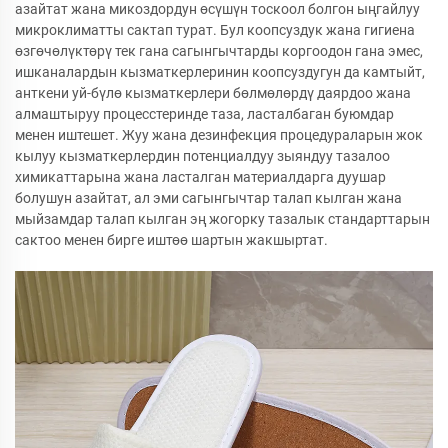
азайтат жана микоздордун өсүшүн тоскоол болгон ыңгайлуу
микроклиматты сактап турат. Бул коопсуздук жана гигиена
өзгөчөлүктөрү тек гана сагынгычтарды коргоодон гана эмес,
ишканалардын кызматкерлеринин коопсуздугун да камтыйт,
анткени уй-бүлө кызматкерлери бөлмөлөрдү даярдоо жана
алмаштыруу процесстеринде таза, ласталбаган буюмдар
менен иштешет. Жуу жана дезинфекция процедураларын жок
кылуу кызматкерлердин потенциалдуу зыяндуу тазалоо
химикаттарына жана ласталган материалдарга дуушар
болушун азайтат, ал эми сагынгычтар талап кылган жана
мыйзамдар талап кылган эң жогорку тазалык стандарттарын
сактоо менен бирге иштөө шартын жакшыртат.