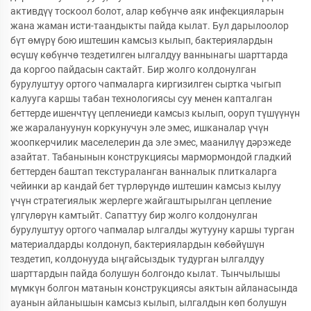
активдүү тоскоол болот, алар көбүнчө аяк инфекцияларын
жана жаман исти-таандыкты пайда кылат. Бул дарылоолор
бүт өмүрү бою иштешин камсыз кылып, бактериялардын
өсүшү көбүнчө тездетилген ылгалдуу ваннынагы шарттарда
да коргоо пайдасын сактайт. Бир жолго колдонулган
бурулуштуу ортого чапмаларга киргизилген сыртка чыгып
калууга каршы табан технологиясы суу менен капталган
беттерде ишенчтүү цеплениеди камсыз кылып, ооруп түшүүнүн
же жаралануунун коркунучун эле эмес, ишканалар үчүн
жоопкерчилик маселелерин да эле эмес, маанилүү дәрэжеде
азайтат. Табанынын конструкциясы мармормондой гладкий
беттерден баштап текстураланган ванналык плиткаларга
чейинки ар кандай бет түрлөрүндө иштешин камсыз кылуу
үчүн стратегиялык жерлерге жайгаштырылган цепление
үлгүлөрүн камтыйт. Сапаттуу бир жолго колдонулган
бурулуштуу ортого чапмалар ылгалды жутууну каршы турган
материалдарды колдонуп, бактериялардын көбөйүшүн
тездетип, колдонууда ыңгайсыздык тудурган ылгалдуу
шарттардын пайда болушун болгондо кылат. Тынчылышы
мүмкүн болгон матанын конструкциясы аяктын айланасында
ауанын айланышын камсыз кылып, ылгалдын көп болушун