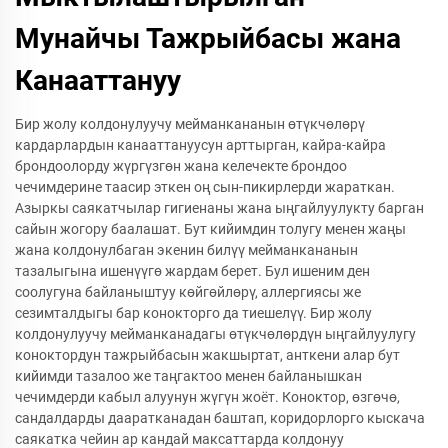
Мунайчы Тажрыйбасы жана
Канааттануу
Бир жолу колдонулуучу мейманкананын өтүкчөлөрү
кардарлардын канааттануусун арттырган, кайра-кайра
брондоолорду жүргүзгөн жана келечекте брондоо
чечимдерине таасир эткен оң сын-пикирлерди жараткан.
Азыркы саякатчылар гигиенаны жана ыңгайлуулукту барган
сайын жогору баалашат. Бут кийимдин толугу менен жаңы
жана колдонулбаган экенин билүү мейманкананын
тазалыгына ишенүүгө жардам берет. Бул ишеним ден
соолугуна байланыштуу көйгөйлөрү, аллергиясы же
сезимталдыгы бар конокторго да тиешелүү. Бир жолу
колдонулуучу мейманканадагы өтүкчөлөрдүн ыңгайлуулугу
коноктордун тажрыйбасын жакшыртат, анткени алар бут
кийимди тазалоо же таңгактоо менен байланышкан
чечимдерди кабыл алуунун жүгүн жоёт. Коноктор, өзгөчө,
сандалдарды дааратканадан баштап, коридорлорго кыскача
саякатка чейин ар кандай максаттарда колдонуу