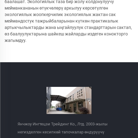
баалашат. Экологиялык таза бир жолу колдонулуучу
мейманкананын өтүкчөлөрү аркылуу көрсөтүлгөн
экологиялык жоопкерчилик экологиялык жактан сак
меймандостук тажрыйбаларынан күткөн практикалык
артыкчылыктарды жана ыңгайлуулук стандарттарын сактап,
өз баалуулуктарына шайкеш жайларды издеген конокторго
жагымдуу.
Янчжоу Ингтецзи Трейдинг Ко., Лтд. 2003-жылы
негизделген кесипкөй тапочкалар өндүрүүчү