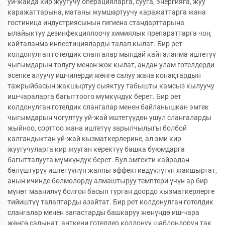
уй-жайда кир жуугучу операцияларга, сууга, энергияга, жуу
каражаттарына, матаны жумшартуучу каражаттарга жана
гостиница индустриясынын гигиена стандарттарына
ылайыктуу дезинфекциялоочу химиялык препараттарга чоң
кайталанма инвестицияларды талап кылат. Бир рет
колдонулган готелдик слангалар мындай кайталанма иштетүү
чыгымдарын толугу менен жок кылат, андан улам готелдерди
эсепке алуучу ишчилерди жөнгө салуу жана конақтардын
тажрыйбасын жакшыртуу сыяктуу табышты камсыз кылуучу
иш-чараларга багыттоого мүмкүндүк берет. Бир рет
колдонулган готелдик слангалар менен байланышкан эмгек
чыгымдарын чогултуу уй-жай иштетүүдөн ушул слангаларды
жыйноо, сорттоо жана иштетүү зарылчылыгы болбой
калгандыктан уй-жай кызматкерлерине, ал эми кир
жуугучуларга кир жууган керектүү башка буюмдарга
багытталууга мүмкүндүк берет. Бул эмгекти кайрадан
бөлүштүрүү иштетүүнүн жалпы эффективдүүлүгүн жакшыртат,
анын ичинде бөлмөлөрдү алмаштыруу темптери үчүн ар бир
мүнөт маанилүү болгон басып турган доордо кызматкерлерге
тийиштүү талаптарды азайтат. Бир рет колдонулган готелдик
слангалар менен запастарды башкаруу жөнүндө иш-чара
жөнгө салынат, анткени готелдер колдонуу шаблондорун так