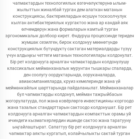
чапмактардын технологиялык өзгөчөлүктөрүнө ылым-
жылыттын жиналбай турган дем алаткан матанын
конструкциясы, бактериялардын өсүшүн тоскоолчулук
кылган антибактериялык кургактоо жана ар кандай аяк
өлчөмдөрүн жана формаларын камтый турган
эргономикалык долбоор кирет. Өндүрүш процессинде териден
жумшак сезилген, бирок колдонуу мөөнөтүндө
конструкциялык бүтүндүктү сактаган материалдарды түзүү
үчүн алдыңкы четтеги матанын технологиялары колдонулат.
Бір рет колдонууга арналган чапмактардын колдонулушу
классикалык мейманханалык мурунтан тышкары спаларда,
ден соолугу оордуктарында, ооруканаларда,
авиакомпанияларда, круиз кемелеринде жана үй
мейманкайлык шарттарында пайдаланылат. Мейманханалар
бул чапмактарды колдонуп, мейман тажрыйбасын
жогорулатууда, пол жана ковёрлөргө инвестицияны коргоодо
жана тазалык стандарттарын сактоодо колдонушат. Бір рет
колдонууга арналган чапмактардын компакттык орамы уй
ичиндеги кызматкерлердин ишинде сактоо жана таратууну
ыңгайлаштырат. Сапаттуу бір рет колдонууга арналган
чапмактар аякты кургатып, колайчылыкты сактай турган