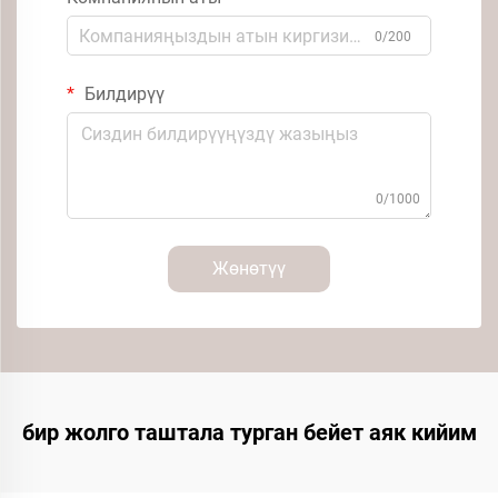
0/200
Билдирүү
0/1000
Жөнөтүү
бир жолго таштала турган бейет аяк кийим