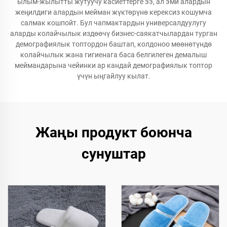
ылым-жылытты жутуучу касиеттерге ээ, ал эми алардын
жеңилдиги алардын мейман жүктөрүнө керексиз кошумча
салмак кошпойт. Бул чапмактардын универсалдуулугу
аларды колайчылык издөөчү бизнес-саякатчылардан турган
демографиялык топтордон баштап, колдоноо мөөнөтүндө
колайчылык жана гигиенага баса белгилеген демалыш
меймандарына чейинки ар кандай демографиялык топтор
үчүн ыңгайлуу кылат.
Жаңы продукт боюнча
сунуштар