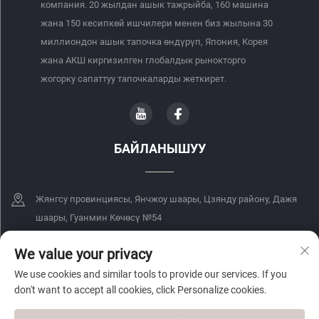
компания. 20 жылдан ашык тажрыйба, 160 машина
жана 150 кесипкөй ишчилери менен биз жылына 30
миллиондон ашык тапочка өндүрүп, Япония, Корея
жана АКШ киргизилген глобалдык рынокторго
жогорку сапаттуу тапочкаларды жеткирет.
БАЙЛАНЫШУУ
Жянгсу провинциясы, Янчжоу шаары, Цзянду району, Дажя
шаары, Гуанмин Көчөсү №54
+86-18068849339
We value your privacy
We use cookies and similar tools to provide our services. If you
[email protected]
don't want to accept all cookies, click Personalize cookies.