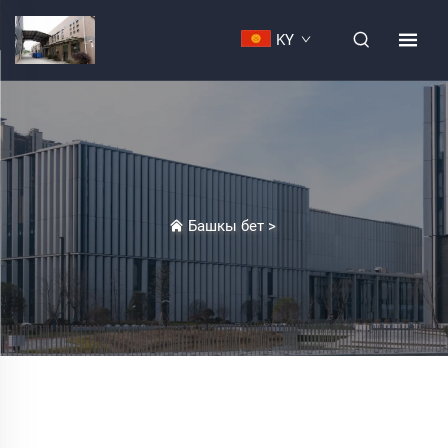
KY
Башкы бет
>