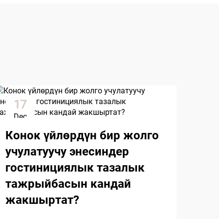
17
2
Dec
Ja
Конок үйлөрдүн бир жолго
учулатуучу энесиндер
гостинициялык тазалык
тажрыйбасын кандай
жакшыртат?