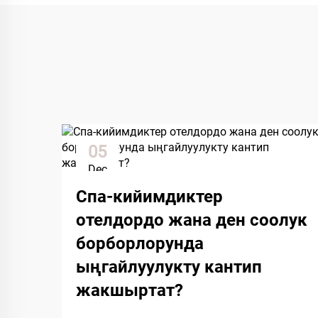
05
Dec
Спа-кийимдиктер
отелдордо жана ден соолук
борборлорунда
ыңгайлуулукту кантип
жакшыртат?