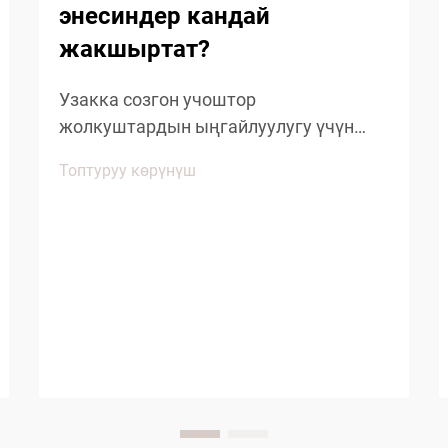
энесиндер кандай
жакшыртат?
Узакка созгон учоштор
жолкуштардын ыңгайлуулугу үчүн
өзгөчө кыйынчылыктарды көрсөтөт,
Топтуруу көрүнүш
анткени узакка созгон отургуу,
кабинанын басып жана
кыймылдуулугунун чектелүүсү
жолкуштардын жакшылыгына
таасирин тийгизет. Авиалиниялардын
берген ыңгайлуулуктагы көптөгөн
буюмдардын ичинен, аба жолу менен
жүрүүчү кийимдер...