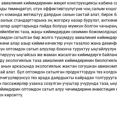
үү авиалиния кийимдеринин жеңил конструкциясы кабина
ды төмөндөтүп, отун эффективтүүлүгүнө чоң салым кош
уч команда жетиштүү даярдык санын сактай алат, бирок б
залык стандарттарына эң жогорку назар бурулат, анткен
сапар шарттарында пайда болушу мүмкүн болгон чачыран
ийилбеген таза, жаңы кийимдердин сезимин божомолдош
томдон сатылган бир жолго түшүмдүү авиалиния кийимде
ткени алар азыр кийим-кечектер үчүн тазалоо жана дези
түн оптомдон сатып алуулар боюнча туруктуу ыңгайлуулук
тирүүчү ыңгайсыз же жаман жасалган кийимдерге байлан
рдү экологиялык таза авиалиния кийимдеринин биология
и, анын аркасында экологиялык жактан согушкан авиаком
ай алат. Бул оптомдон сатылган продукттордун тез колдо
кечигүүлөрүнсүз тез арада даярдыкты кайрадан толтурууг
пассажирлер узакка созулган учуштар учурунда таза, ың
кийимдерин оптомдон сатып алуу чечимдерине инвестиция 
н көрсөттү.