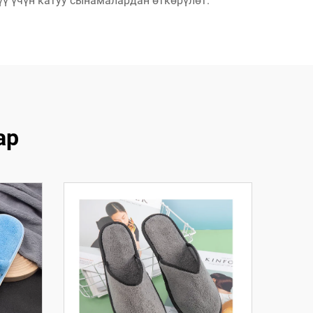
ү үчүн катуу сынамалардан өткөрүлөт.
ар