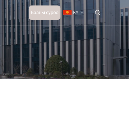
Бааны суроо
KY