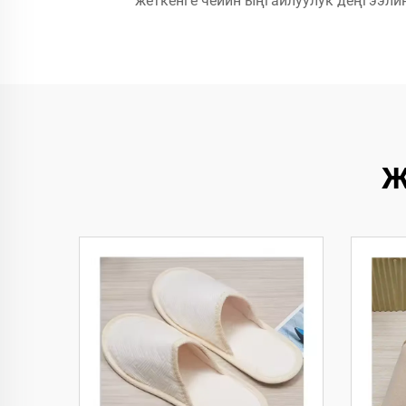
жеткенге чейин ыңгайлуулук деңгээли
Ж