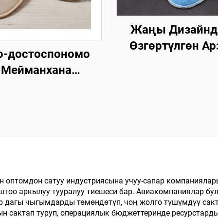
Жаңы Дизайн
Өзгөртүлгөн Ар
о-достоспономо
Мейманкана Бөл
Мейманхана
Люкс Спа Бир Ж
малары Кошумча
Колдонулган Эт
юмдары Мейман
Кийимдер
ашмалары OEM
Авиакомпаниялар
онуп Чыгарылган
Мейманкана ү
Мейманхана
малары Сатууга
 оптомдон сатуу индустриясына учуу-сапар компаниялар
тоо аркылуу тууралуу тиешеси бар. Авиакомпаниялар бул
р дагы чыгымдарды төмөндөтүп, чоң жолго түшүмдүү сак
 сактап туруп, операциялык бюджеттеринде ресурстарды