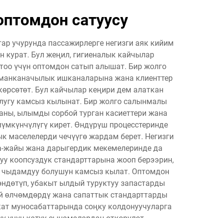
оптомдон сатуусу
ар учурунда пассажирлерге негизги аяк кийим
 курат. Бул жеңил, гигиеналык кайчылар
тоо үчүн оптомдон сатып алышат. Бир жолго
йманканачылык ишканаларына жана клиенттер
көрсөтөт. Бул кайчылар кеңири дем алаткан
улугу камсыз кылынат. Бир жолго салынмалы
аны, ылымды сорбой турган касиеттери жана
үмкүнчүлүгү кирет. Өндүрүш процесстеринде
к маселелерди чечүүгө жардам берет. Негизги
а-жайы жана дарыгердик мекемелеринде да
уу коопсуздук стандарттарына жооп берээрин,
а чыдамдуу болушун камсыз кылат. Оптомдон
ндөтүп, убакыт ылдый туруктуу запастарды
й өлчөмдөрдү жана сапаттык стандарттарды
кат муносабаттарында соңку колдонуучуларга