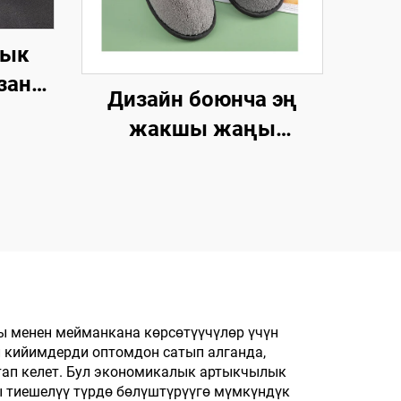
дык
зан
Дизайн боюнча эң
мөсү
жакшы жаңы
олго
стилдеги, жакшы
ек-
баадагы, жакшы
сапаттагы, катуу
 үчүн
технологиялык
чүн
талаптарга жооп
берген, жылы-
жайгашкан, бир жолку
ы менен мейманкана көрсөтүүчүлөр үчүн
 кийимдерди оптомдон сатып алганда,
колдонууга арналган,
тап келет. Бул экономикалык артыкчылык
мейманхана үчүн жана
 тиешелүү түрдө бөлүштүрүүгө мүмкүндүк