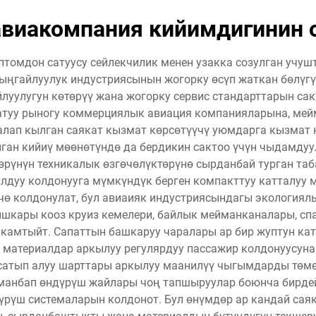
авиакомпания кийимдигинин 
омдон сатуусу сейлекчилик менен узакка созулган учушт
ыңгайлуулук индустриясынын жогорку өсүп жаткан бөлүгүн
улугун көтөрүү жана жогорку сервис стандарттарын сак
туу рыногу коммерциялык авиация компанияларына, ме
талап кылган саякат кызмат көрсөтүүчү уюмдарга кызмат 
ган кийиү мөөнөтүндө да бердикин сактоо үчүн чыдамду
рүнүн техникалык өзгөчөлүктөрүнө сырданбай турган таб
лдуу колдонууга мүмкүндүк берген компакттуу катталуу м
ө колдонулат, бул авиаияк индустриясындагы экологиялы
шкары кооз круиз кемелери, байлык мейманканалары, сп
 камтыйт. Сапаттын башкаруу чаралары ар бир жуптун кат
ы материалдар аркылуу регулярдуу пассажир колдонуусун
 сатып алуу шарттары аркылуу маанилүү чыгымдарды төмө
аманбап өндүрүш жайлары чоң тапшыруулар боюнча бирде
рүш системаларын колдонот. Бул өнүмдөр ар кандай сая