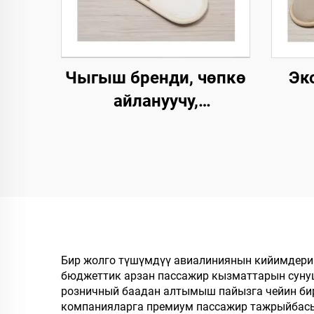
Чыгыш бренди, чөпкө
Эк
айлануучу,
биологиялык жол
Чаш
менен ыдырачуу,
Бу
мейманхана жана SPA
Ч
панчыгы, жабык
Колд
баштуу, кагаздан
түзүлгөн табан,
Чаш
колдонулгандан кийин
Бир жолго түшүмдүү авиалиниянын кийимдерин
бюджеттик арзан пассажир кызматтарын сунуш
чөпкө айлануучу,
розничный баадан алтымыш пайызга чейин би
авиакомпаниялар үчүн
компанияларга премиум пассажир тажрыйбасын