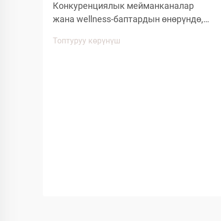
Конкуренциялык мейманканалар
жана wellness-баптардын өнөрүндө,
мейман таантуулуулугу көптөгөн
Топтуруу көрүнүш
деталдарга жана ыңгайлуулуктагы
буюмдарга байланыштуу. Мейман
тажрыйбасына таасирин тийгизген
көптөгөн факторлордун ичинен, спа
кийимдер меймандардын
ыңгайлуулугунун...