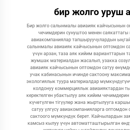
бир жолго уруш 
Бир жолго салынмалы авиаияк кайчысынын опт
чечимдерин сунуштоо менен саякаттагы 
авиакомпаниялар тапшыруучулардын ыңгайлу
салынмалы авиаияк кайчысынын оптомдон са
үчүн арзан, таза аяк кийим варианттарын 
жумшак материалдан жасалып, узакка созул
авиаияк кайчысынын оптомдон сатуу өнүмдө
учак кабинасынын ичинде сактоону максима
экологиялык туура материалдар мүмкүндүгүнч
колдонуу коммерциялык авиаияктардан ты
керектелген убактылуу аяк кийим чечимдерин
күчөтүлгөн тігүүлөр жана жыртылууга карш
сатуу үлгүсү авиакомпанияларга оптомдон
сактоого мүмкүндүк берет. Кайчылардын з
камсыз кылуу үчүн автоматташтырылган өндү