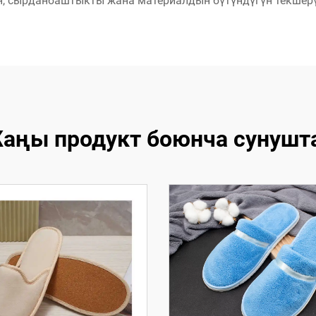
н, сырданбаштыкты жана материалдын бүтүндүгүн текшерү
аңы продукт боюнча сунушт