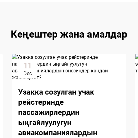
Кеңештер жана амалдар
11
Dec
Узакка созулган учак
рейстеринде
пассажирлердин
ыңгайлуулугун
авиакомпаниялардын