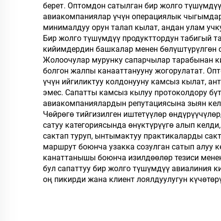
берет. Оптомдон сатылган бир жолго түшүмд
панчык
авиакомпаниялар үчүн операциялык чыгымдар
минималдуу орун талап кылат, андан улам учк
Бир жолго түшүмдүү продукттордун табигый та
кийимдердин башкалар менен бөлүштүрүлгөн 
Жолоочулар мурунку сапарчылар тарабынан к
болгон жалпы канааттанууну жогорулатат. Оп
үчүн ийгиликтуу колдонууну камсыз кылат, ан
эмес. Сапатты камсыз кылуу протоколдору бү
авиакомпаниялардын репутациясына зыян кел
Чөйрөгө тийгизилген иштетүүлөр өндүрүүчүлө
сатуу категориясында өнүктүрүүгө алып келд
сактап туруп, ынтымактуу практикаларды сакт
маршрут боюнча узакка созулган сатып алуу 
канаттанышы боюнча изилдөөлөр тезиси менен 
бул сапаттуу бир жолго түшүмдүү авиалиния 
оң пикирди жана клиент лоялдуулугун күчөтөрү