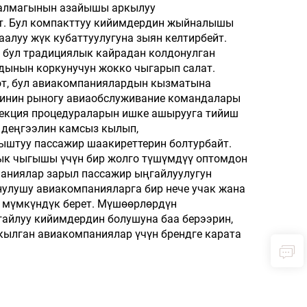
 салмагынын азайышы аркылуу
авиакомпаниялар үчүн
от. Бул компакттуу кийимдердин жыйналышы
шлепкилер
аалуу жүк кубаттуулугуна зыян келтирбейт.
и бул традициялык кайрадан колдонулган
дынын коркунучун жокко чыгарып салат.
от, бул авиакомпаниялардын кызматына
ринин рыногу авиаобслуживание командалары
нфекция процедураларын ишке ашырууга тийиш
 деңгээлин камсыз кылып,
ыштуу пассажир шаакиреттерин болтурбайт.
лык чыгышы үчүн бир жолго түшүмдүү оптомдон
паниялар зарыл пассажир ыңгайлуулугун
нулушу авиакомпанияларга бир нече учак жана
а мүмкүндүк берет. Мүшөөрлөрдүн
гайлуу кийимдердин болушуна баа берээрин,
кылган авиакомпаниялар үчүн брендге карата