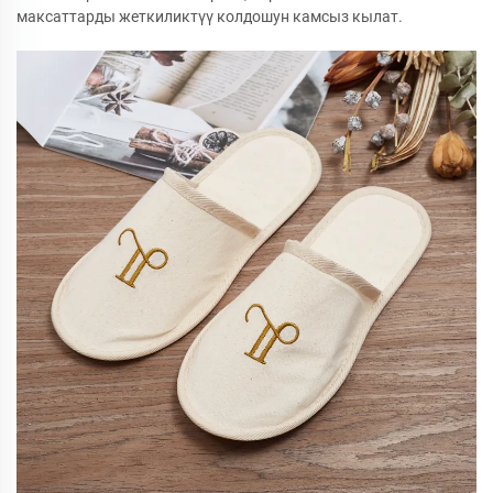
максаттарды жеткиликтүү колдошун камсыз кылат.