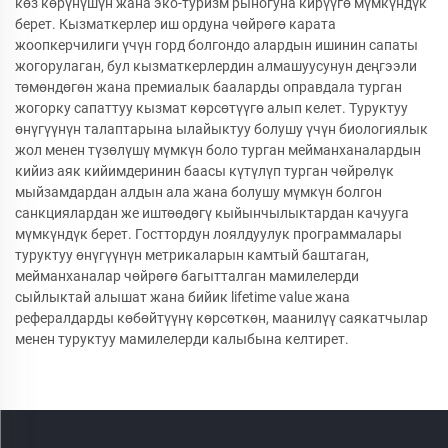
көз көрүнүшүн жана эко-туризм рыногуна кирүүгө мүмкүндүк
берет. Кызматкерлер иш ордуна чөйрөгө карата
жоопкерчилиги үчүн горд болгондо алардын ишинин сапаты
жогорулаган, бул кызматкерлердин алмашуусунун деңгээли
төмөндөгөн жана премиалык бааларды оправдала турган
жогорку сапаттуу кызмат көрсөтүүгө алып келет. Туруктуу
өнүгүүнүн талаптарына ылайыктуу болушу үчүн биологиялык
жол менен түзөлүшү мүмкүн боло турган мейманханалардын
кийиз аяк кийимдеринин баасы күтүлүп турган чөйрөлүк
мыйзамдардан алдын ала жана болушу мүмкүн болгон
санкциялардан же иштөөдөгү кыйынчылыктардан качууга
мүмкүндүк берет. Госттордун лоялдуулук программалары
туруктуу өнүгүүнүн метрикаларын камтый баштаган,
мейманханалар чөйрөгө багытталган мамилелерди
сыйлыктай алышат жана бийик lifetime value жана
рефералдарды көбөйтүүнү көрсөткөн, маанилүү саякатчылар
менен туруктуу мамилелерди калыбына келтирет.