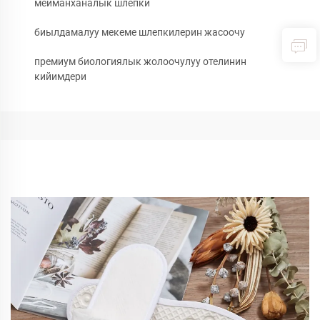
мейманханалык шлепки
биылдамалуу мекеме шлепкилерин жасоочу
премиум биологиялык жолоочулуу отелинин
кийимдери