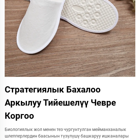
Стратегиялык Бахалоо
Аркылуу Тийешелүү Чевре
Коргоо
Биологиялык жол менен тез чургунтулган мейманханалык
шлепперлердин баасынын түзүлүшү башкаруу ишканалары