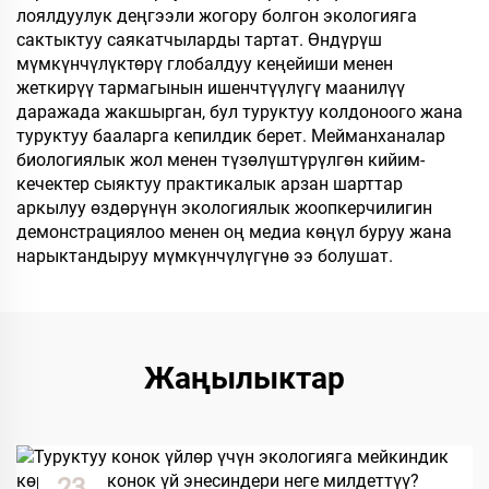
лоялдуулук деңгээли жогору болгон экологияга
сактыктуу саякатчыларды тартат. Өндүрүш
мүмкүнчүлүктөрү глобалдуу кеңейиши менен
жеткирүү тармагынын ишенчтүүлүгү маанилүү
даражада жакшырган, бул туруктуу колдоноого жана
туруктуу бааларга кепилдик берет. Мейманханалар
биологиялык жол менен түзөлүштүрүлгөн кийим-
кечектер сыяктуу практикалык арзан шарттар
аркылуу өздөрүнүн экологиялык жоопкерчилигин
демонстрациялоо менен оң медиа көңүл буруу жана
нарыктандыруу мүмкүнчүлүгүнө ээ болушат.
Жаңылыктар
23