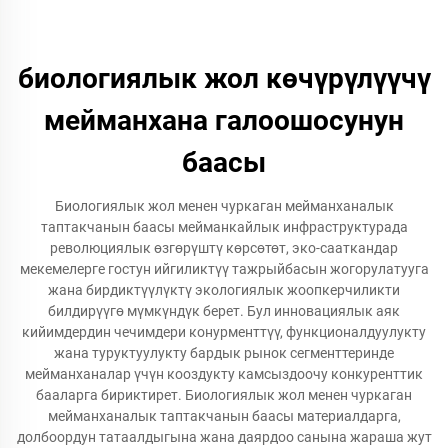
биологиялык жол көчүрүлүүчү
мейманхана галоошосунун
баасы
Биологиялык жол менен чуркаган мейманханалык
таптакчанын баасы мейманкайлык инфраструктурада
революциялык өзгөрүштү көрсөтөт, эко-сааткандар
мекемелерге гостун ийгиликтүү тажрыйбасын жогорулатууга
жана бирдиктүүлүктү экологиялык жоопкерчиликти
билдирүүгө мүмкүндүк берет. Бул инновациялык аяк
кийимдердин чечимдери конурменттүү, функционалдуулукту
жана туруктуулукту бардык рынок сегменттеринде
мейманханалар үчүн кооздукту камсыздоочу конкуренттик
бааларга бириктирет. Биологиялык жол менен чуркаган
мейманханалык таптакчанын баасы материалдарга,
долбоордун татаалдыгына жана даярдоо санына жараша жут