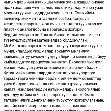
чыгымдарынын азайышы менен жана жашыл бизнес
практикалары үчүн салыктык стимулдар менен узак
мөөнөттүү чыгымдарды жакшыртат. Бул кийим-
кечектер мейман татаалдык сезбей, конушун
жеңилсете аларына жол ачып, стандарттуу кағаз же
пластик аналогдоруна караганда жогорку
бердиктүүлүккө ээ болгон биологиялык жол менен
түзөлүштүрүлгөн материалдар колдонулган.
Мейманханаларга компосттоо үчүн жергиликтүү же
муниципалдык уюшмалар аркылуу ыңгайлуу
кыймылдатуу мүмкүнчүлүгүн бериши менен ыңгайлуу
кыймылдатуу процессин жөнөтөт. Биологиялык жол
менен түзөлүштүрүлгөн кийим-кечектердин баасы
бутик мейманханалардан баштап чоң курорттук
тармактарга чейинки бардык өлчөмдөгү объекттер
үчүн бюджеттик жакшы ишке аштырууну камсыз
кылат. Изилдөөлөрдүн натыйжалары экологиялык
дуалдуу кийим-кечектер көрсөтүлгөндө мейман
татминчилиги деңгээлинин туруктуу жогорулаганын,
онлайн сын-пикирлердин жакшырганын жана