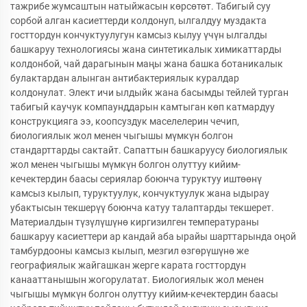
тажрибе жумсаштын натыйжасын көрсөтөт. Табигый суу
сорбой алган касиеттерди колдонуп, ылгалдуу муздакта
госттордун кончуктуулугун камсыз кылуу үчүн ылгалды
башкаруу технологиясы жана синтетикалык химикаттарды
колдонбой, чай дарагынын маңы жана башка ботаникалык
булактардан алынган антибактериялык куралдар
колдонулат. Элект ичи ылдыйк жана басымды тейлей турган
табигый каучук компаунддарын камтыган көп катмардуу
конструкцияга ээ, коопсуздук маселелерин чечип,
биологиялык жол менен чыгышы мүмкүн болгон
стандарттарды сактайт. Сапаттын башкаруусу биологиялык
жол менен чыгышы мүмкүн болгон олуттуу кийим-
кечектердин баасы сериялар боюнча туруктуу иштөөнү
камсыз кылып, туруктуулук, кончуктуулук жана ыдырау
убактысын текшерүү боюнча катуу талаптарды текшерет.
Материалдын түзүлүшүнө киргизилген температураны
башкаруу касиеттери ар кандай аба ырайы шарттарында оңой
тамбурдооны камсыз кылып, мезгил өзгөрүшүнө же
географиялык жайгашкан жерге карата госттордун
канааттанышын жогорулатат. Биологиялык жол менен
чыгышы мүмкүн болгон олуттуу кийим-кечектердин баасы