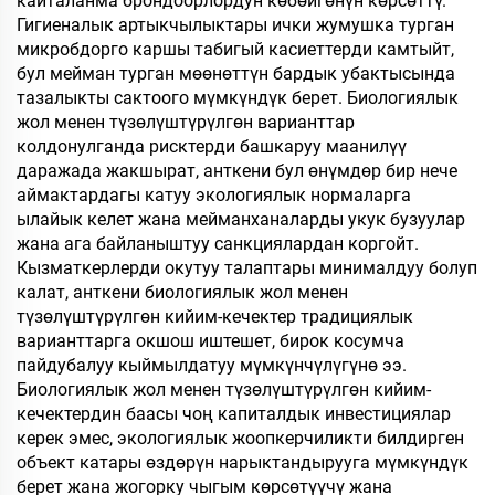
кайталанма брондоорлордун көбөйгөнүн көрсөттү.
Гигиеналык артыкчылыктары ички жумушка турган
микробдорго каршы табигый касиеттерди камтыйт,
бул мейман турган мөөнөттүн бардык убактысында
тазалыкты сактоого мүмкүндүк берет. Биологиялык
жол менен түзөлүштүрүлгөн варианттар
колдонулганда рисктерди башкаруу маанилүү
даражада жакшырат, анткени бул өнүмдөр бир нече
аймактардагы катуу экологиялык нормаларга
ылайык келет жана мейманханаларды укук бузуулар
жана ага байланыштуу санкциялардан коргойт.
Кызматкерлерди окутуу талаптары минималдуу болуп
калат, анткени биологиялык жол менен
түзөлүштүрүлгөн кийим-кечектер традициялык
варианттарга окшош иштешет, бирок косумча
пайдубалуу кыймылдатуу мүмкүнчүлүгүнө ээ.
Биологиялык жол менен түзөлүштүрүлгөн кийим-
кечектердин баасы чоң капиталдык инвестициялар
керек эмес, экологиялык жоопкерчиликти билдирген
объект катары өздөрүн нарыктандырууга мүмкүндүк
берет жана жогорку чыгым көрсөтүүчү жана