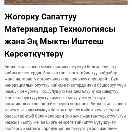
Жогорку Сапаттуу
Материалдар Технологиясы
жана Эң Мыкты Иштееш
Көрсөткүчтөрү
Биологиялык жол менен чыгышы мүмкүн болгон олуттуу
кийим-кечектердин баасын гостторго тийиштүү пайдабар
жана иштөөдөгү артыкчылыктар аркылуу оправдайт. Бул
инновациялык олуттуу кийим-кечектерде ички башкаруу үчүн
бамбук көмүрүнүн кошулушу жана дем алууну жакшыртуу
жана кончуктууулукту камсыз кылуу үчүн устуксуз
органикалык хлопок теймелерин колдонот. Биологиялык жол
менен чыгышы мүмкүн болгон олуттуу кийим-кечектердин
баасы табигый баламалардан бир нече жактан туруктуулугун
камсыз кылуу менен бирге чөйрөгө тийиштүү бүтүндүктү
сактоону камтыган продукцияны түзүү үчүн зор изилдөө-