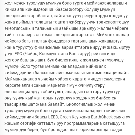
жол менен түзөлүшү мүмкүн боло турган мейманханалардын
кийиз аяк кийимдеринин баасы жогору болушу мүмкүн
экендигине карабастан, кайталануучу ресурстарды колдонуу
жана кыймыл-талашты таштап жиберүү үчүн транспорттошуу
энергиясынын талабынын азайышы аркылуу жалпы чөйрөгө
тийген таасир көп төмөн экендигин көрсөтөт. Мейманханалар
чөйрөгө багытталган фонддорго тартылышын жакшыртуу
жана туруктуу финансылык варианттарга кирүүнү жакшыртуу
үчүн ESG (Чөйрө, Коомдук жана Башкаруу) рейтингинде
жогору бааланышат, бул биологиялык жол менен түзөлүшү
мүмкүн боло турган мейманханалардын кийиз аяк
кийимдеринин баасынын айырмачылыгын компенсациялайт.
Мейманханалар чынайы чөйрөгө карата милдеттенмелерин
көрсөтө алган сайын маркетинг мүмкүнчүлүктөрү
экспоненциалдуу көбөйтүлөт, алардын госттору туруктуу
өнүгүүнүн кыйматтарын тууралуу көздөн көз билбестен
таасир алышат жана баалайт. Биологиялык жол менен
түзөлүшү мүмкүн боло турган мейманханалардын кийиз аяк
кийимдеринин баасы LEED, Green Key жана EarthCheck сыяктуу
жашыл сертификатташтыруу программаларына катышууга
мүмкүндүк берет, бул броньдоо платформаларында көздөн