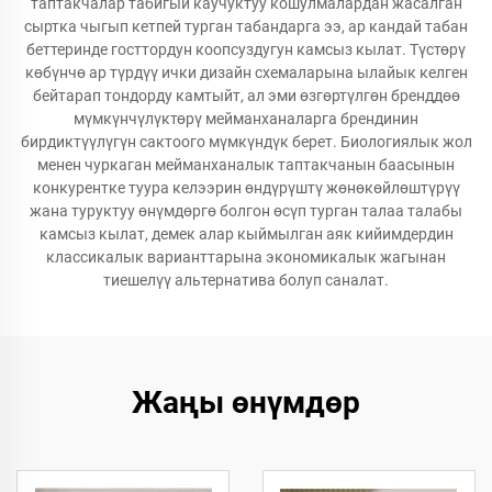
таптакчалар табигый каучуктуу кошулмалардан жасалган
сыртка чыгып кетпей турган табандарга ээ, ар кандай табан
беттеринде госттордун коопсуздугун камсыз кылат. Түстөрү
көбүнчө ар түрдүү ички дизайн схемаларына ылайык келген
бейтарап тондорду камтыйт, ал эми өзгөртүлгөн бренддөө
мүмкүнчүлүктөрү мейманханаларга брендинин
бирдиктүүлүгүн сактоого мүмкүндүк берет. Биологиялык жол
менен чуркаган мейманханалык таптакчанын баасынын
конкурентке туура келээрин өндүрүштү жөнөкөйлөштүрүү
жана туруктуу өнүмдөргө болгон өсүп турган талаа талабы
камсыз кылат, демек алар кыймылган аяк кийимдердин
классикалык варианттарына экономикалык жагынан
тиешелүү альтернатива болуп саналат.
Жаңы өнүмдөр