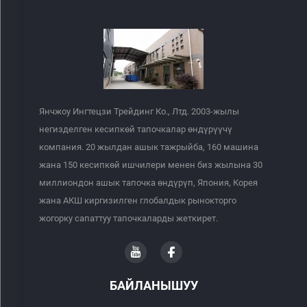
Янчжоу Ингтецзи Трейдинг Ко., Лтд. 2003-жылы
негизделген кесипкөй тапочкалар өндүрүүчү
компания. 20 жылдан ашык тажрыйба, 160 машина
жана 150 кесипкөй ишчилери менен биз жылына 30
миллиондон ашык тапочка өндүрүп, Япония, Корея
жана АКШ киргизилген глобалдык рынокторго
жогорку сапаттуу тапочкаларды жеткирет.
БАЙЛАНЫШУУ