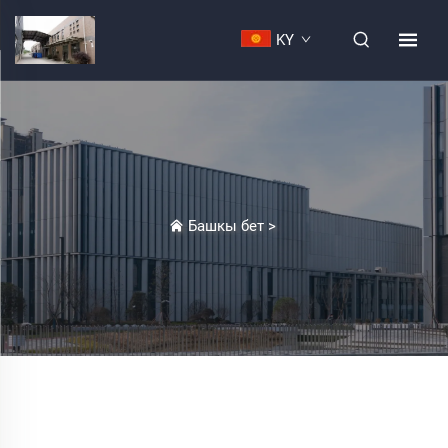
KY
Башкы бет
>