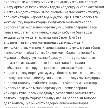
экологиялык жоопкерчиликти каржылык жактан тарттуу
кылуу аркылуу, керек-жарактарды колдонууну каражат талап
кылган милдет катары эмес, экономикалык жактан тарттуу
вариант катары кароого мүмкүндүк берет. Бул экологияга
жогомуштуу варианттарды колдонгон мейманханалар
биологиялык жол менен чургунуучу шлепперлердин баасы
гана эмес, сатып алуу келишимдери көбүнчө бааларды
теңдештүрүп же дагы арзандатып берет. Бул баа
алдынчылыгы туура материалдарды өндүрүүдөгү
технологиялык жаңылыктардан жана өндүрүш масштабынын
кеңеюшүнөн пайда болуп, бир өнүмдүн баасы төмөндөйт.
Мүлккө ээ болуунун жалпы баасы утилдетүү төлөмдөрүн,
нормативтик талаптардын баасын жана бренддин
кыйматынын жогорулашын эсепке алганда, башталгыч
баадан жогору көрүнүшү мүмкүн болгон менен, жалпысынан
алганда көп төмөн экендигин көрсөткөн толук чыгымдардын
анализи таасирин тийгизет. Алдынчы ойлоочу ишканалар
биологиялык жол менен чургунуучу шлепперлердин
конкуренттик баасын колдонуп, экологияга багытталган
саякатчыларды тартуу аркылуу насыя бааларын төлөөгө
даяр болгон, бул рынокто өздөрүн айырмалаштырат.