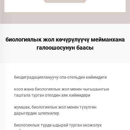
биологиялык жол көчүрүлүүчү мейманхана
галоошосунун баасы
биодеградациялануучу спа-отельдин кийимдиги
кооз жана биологиялык жол менен чыгышынтык
таштала турган отелдин аяк кийимдери
жумшак, биологиялык жол менен түзүлгөн
дарыгердик шлепкилер
биологиялык түрдө ыдырай турган экожолук