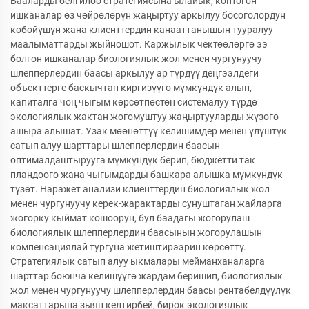
Бааларды белгилөө стратегиясына ылайык, көптөгөн
ишканалар өз чөйрөлөрүн жаңыртуу аркылуу босоголордун
көбөйүшүн жана клиенттердин канааттанышын тууралуу
маалыматтарды жыйношот. Каржылык чектөөлөргө ээ
болгон ишканалар биологиялык жол менен чургунуучу
шлепперлердин баасы аркылуу ар түрдүү деңгээлдеги
объекттерге баскычтап киргизүүгө мүмкүндүк алып,
капиталга чоң чыгым көрсөтпөстөн системалуу түрдө
экологиялык жактан жогомуштуу жаңыртууларды жүзөгө
ашыра алышат. Узак мөөнөттүү келишимдер менен үлүштүк
сатып алуу шарттары шлепперлердин баасын
оптималдаштырууга мүмкүндүк берип, бюджетти так
пландоого жана чыгымдарды башкара алышка мүмкүндүк
түзөт. Наражет анализи клиенттердин биологиялык жол
менен чургунуучу керек-жарактарды сунуштаган жайларга
жогорку кыймат кошоорун, бул баадагы жогорулаш
биологиялык шлепперлердин баасынын жогорулашын
компенсациялай тургуна жетиштирээрин көрсөттү.
Стратегиялык сатып алуу ыкмалары мейманханаларга
шарттар боюнча келишүүгө жардам беришип, биологиялык
жол менен чургунуучу шлепперлердин баасы рентабелдүүлүк
максаттарына зыян келтирбей, бирок экологиялык