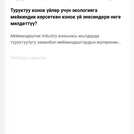
Dec
Туруктуу конок үйлөр үчүн экологияга
мейкиндик көрсөткөн конок үй энесиндери неге
милдеттүү?
Меймандештик industry жакынкы жылдарда
туруктуулугу заманбап меймандаштардын иштеринин
негизин түзүү менен маанилүү өзгөрүшкө түштү. Дүйнө
жүзү боюнча меймандаштар чөйрөгө тийгизилген
Топтуруу көрүнүш
жоопкерчиликтүн бир тенденция гана эмес, бирок
маанилүү б...