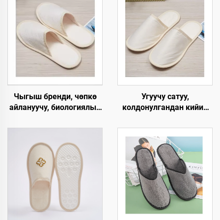
Чыгыш бренди, чөпкө
Угуучу сатуу,
айлануучу, биологиялык
колдонулгандан кийин
жол менен ыдырачуу,
чөпкө айлануучу,
мейманхана жана SPA
мейманхана үчүн,
панчыгы, жабык баштуу,
экологияга жардамдуу,
кагаздан түзүлгөн табан,
авиакомпаниялар үчүн
колдонулгандан кийин
мейман панчыгы
чөпкө айлануучу,
авиакомпаниялар үчүн
панчык