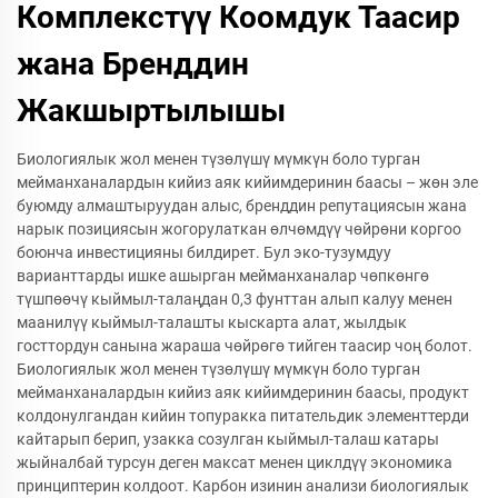
Комплекстүү Коомдук Таасир
жана Бренддин
Жакшыртылышы
Биологиялык жол менен түзөлүшү мүмкүн боло турган
мейманханалардын кийиз аяк кийимдеринин баасы – жөн эле
буюмду алмаштыруудан алыс, бренддин репутациясын жана
нарык позициясын жогорулаткан өлчөмдүү чөйрөни коргоо
боюнча инвестицияны билдирет. Бул эко-тузумдуу
варианттарды ишке ашырган мейманханалар чөпкөнгө
түшпөөчү кыймыл-талаңдан 0,3 фунттан алып калуу менен
маанилүү кыймыл-талашты кыскарта алат, жылдык
госттордун санына жараша чөйрөгө тийген таасир чоң болот.
Биологиялык жол менен түзөлүшү мүмкүн боло турган
мейманханалардын кийиз аяк кийимдеринин баасы, продукт
колдонулгандан кийин топуракка питательдик элементтерди
кайтарып берип, узакка созулган кыймыл-талаш катары
жыйналбай турсун деген максат менен циклдүү экономика
принциптерин колдоот. Карбон изинин анализи биологиялык