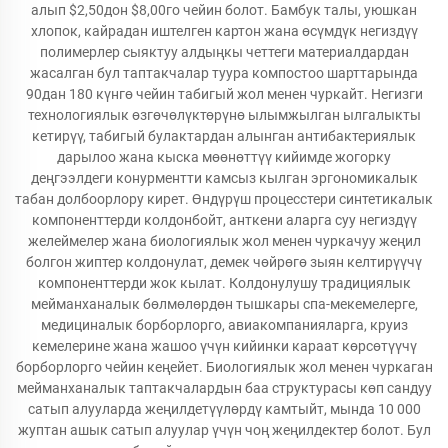
алып $2,50дон $8,00го чейин болот. Бамбук талы, уюшкан
хлопок, кайрадан иштелген картон жана өсүмдүк негиздүү
полимерлер сыяктуу алдыңкы четтеги материалдардан
жасалган бул таптакчалар туура компостоо шарттарында
90дан 180 күнгө чейин табигый жол менен чуркайт. Негизги
технологиялык өзгөчөлүктөрүнө ылымжылган ылгалыкты
кетирүү, табигый булактардан алынган антибактериялык
дарылоо жана кыска мөөнөттүү кийимде жогорку
деңгээлдеги конурментти камсыз кылган эргономикалык
табан долбоорлору кирет. Өндүрүш процесстери синтетикалык
компоненттерди колдонбойт, анткени аларга суу негиздүү
желеймелер жана биологиялык жол менен чуркачуу жеңил
болгон жиптер колдонулат, демек чөйрөгө зыян келтирүүчү
компоненттерди жок кылат. Колдонулушу традициялык
мейманханалык бөлмөлөрдөн тышкары спа-мекемелерге,
медициналык борборлорго, авиакомпанияларга, круиз
кемелерине жана жашоо үчүн кийинки караат көрсөтүүчү
борборлорго чейин кеңейет. Биологиялык жол менен чуркаган
мейманханалык таптакчалардын баа структурасы көп сандуу
сатып алууларда жеңилдетүүлөрдү камтыйт, мында 10 000
жуптан ашык сатып алуулар үчүн чоң жеңилдектер болот. Бул