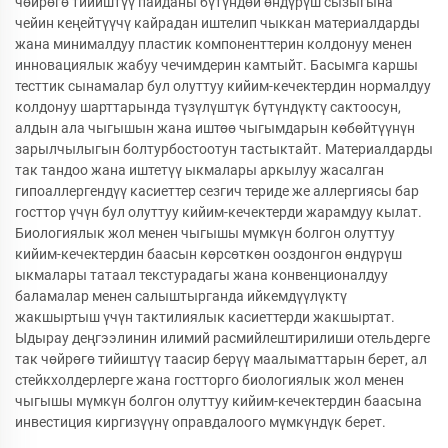
чөйрөгө тийиштүү пайданы бүтүндөй өндүрүш сызыгына
чейин кеңейтүүчү кайрадан иштелип чыккан материалдарды
жана минималдуу пластик компоненттерин колдонуу менен
инновациялык жабуу чечимдерин камтыйт. Басымга каршы
тесттик сынамалар бул олуттуу кийим-кечектердин нормалдуу
колдонуу шарттарында түзүлүштүк бүтүндүктү сактоосун,
алдын ала чыгышын жана иштөө чыгымдарын көбөйтүүнүн
зарылчылыгын болтурбостоотун тастыктайт. Материалдарды
так тандоо жана иштетүү ыкмалары аркылуу жасалган
гипоаллергендүү касиеттер сезгич териде же аллергиясы бар
госттор үчүн бул олуттуу кийим-кечектерди жарамдуу кылат.
Биологиялык жол менен чыгышы мүмкүн болгон олуттуу
кийим-кечектердин баасын көрсөткөн ооздонгон өндүрүш
ыкмалары татаал текстурадагы жана конвенционалдуу
баламалар менен салыштырганда ийкемдүүлүктү
жакшыртыш үчүн тактилиялык касиеттерди жакшыртат.
Ыдырау деңгээлинин илимий расмийлештирилиши отельдерге
так чөйрөгө тийиштүү таасир берүү маалыматтарын берет, ал
стейкхолдерлерге жана гостторго биологиялык жол менен
чыгышы мүмкүн болгон олуттуу кийим-кечектердин баасына
инвестиция киргизүүнү оправдалоого мүмкүндүк берет.