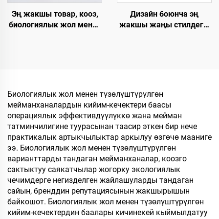
Дизайн боюнча эң
Эң жакшы товар, кооз,
жакшы жаңы стилдеги,
биологиялык жол менен
жакшы баадагы, жакшы
ыдырай турган, хлопок
сапаттагы, катуу
мата, кагаз
технологиялык
калыңдыгынан
талаптарга жооп берген,
жасалган табандагы
жылы-жайгашкан, бир
мейманхана
жолку колдонууга
шлепкилери,
Биологиялык жол менен түзөлүштүрүлгөн
арналган, мейманхана
мейманхана жана
мейманханалардын кийим-кечектери баасы
үчүн жана
авиакомпаниялар үчүн
операциялык эффективдүүлүккө жана мейман
авиакомпаниялар үчүн
жеке логотип менен
татминчилигине туурасынан таасир эткен бир нече
шлепкилер
практикалык артыкчылыктар аркылуу өзгөчө мааниге
ээ. Биологиялык жол менен түзөлүштүрүлгөн
варианттарды тандаган мейманханалар, коозго
сактыктуу саякатчылар жогорку экологиялык
чечимдерге негизделген жайлашуларды тандаган
сайын, бренддин репутациясынын жакшырышын
байкошот. Биологиялык жол менен түзөлүштүрүлгөн
кийим-кечектердин баалары кичинекей кыймылдатуу