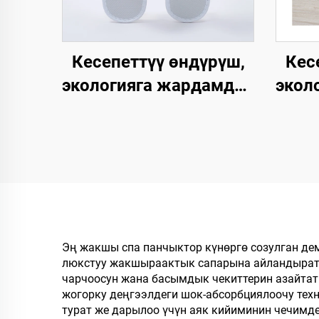
Кесепеттүү өндүрүш,
Кес
экологияга жардамдуу,
экол
биологиялык жол
менен ыдырачуу,
мейманхана жана
би
авиакомпаниялар
м
үчүн, ачык баштуу, дем
пан
алаткан панчык
авиа
Эң жакшы спа панчыктор күнөргө созулган д
люкстуу жакшыраактык сапарына айландырат. 
чарчоосун жана басымдык чекиттерин азайтат
жогорку деңгээлдеги шок-абсорбциялоочу техн
турат же дарылоо үчүн аяк кийиминин чечимде