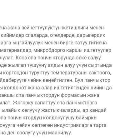
иена жана зейнеттүүлүктүн жетишлиги менен
 кийимдер спаларда, отелдерде, дарыгердик
арга ыңгайлуулук менен бирге катуу гигиена
ү материалдар, микробдорго каршы иштетүүлөр
улат. Кооз спа панчыкторунда эске салуу
рде жылгап түшүүнү алдын алуу үчүн сыртында
коргоодон туруктуу температураны сактоого,
даберүүгө чейин кеңейтилген. Бул панчыктор
ы колдонот жана алар иштетилгенден кийин да
ң жакшы спа панчыктордун формасын жана
ылат. Жогорку сапаттуу спа панчыкторго
а ылайык келүүчү жастыкчаларды, ар кандай
 спа панчыктордун колдонулушу байыркы
онууга чейин көптөгөн индустрияларга тарта
а ден соолугу үчүн маанилүү.