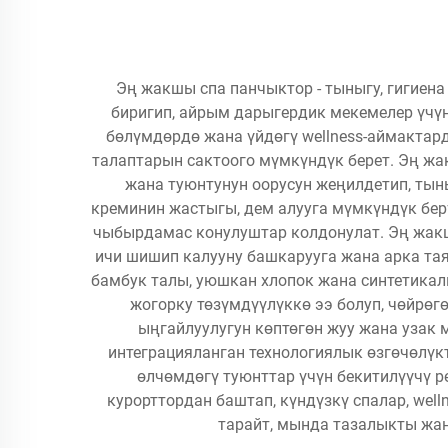
Эң жакшы спа панчыктор - тыныгу, гигиена
биригип, айрым дарыгердик мекемелер үчүн
бөлүмдөрдө жана үйдөгү wellness-аймактард
талаптарын сактоого мүмкүндүк берет. Эң жа
жана туюнтунун оорусун жеңилдетип, тын
креминин жастыгы, дем алууга мүмкүндүк бер
чыбырдамас конулуштар колдонулат. Эң жакш
ичи шишип калууну башкарууга жана арка та
бамбук талы, уюшкан хлопок жана синтетикал
жогорку төзүмдүүлүккө ээ болуп, чөйрө
ыңгайлуулугун көптөгөн жуу жана узак 
интеграцияланган технологиялык өзгөчөлүк
өлчөмдөгү туюнттар үчүн бекитилүүчү 
курорттордан баштап, күндүзкү спалар, wel
тарайт, мында тазалыкты жан