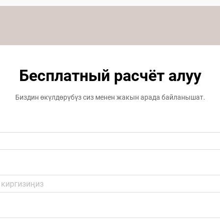
Бесплатный расчёт алуу
Биздин өкүлдөрүбүз сиз менен жакын арада байланышат.