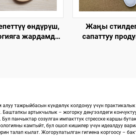
епеттүү өндүрүш,
Жаңы стилде
огияга жардамдуу,
сапаттуу проду
жумшак жана
ыңгайлуу, жумш
ыңгайлуу,
сыртынан
ологиялык жол
кыймылбаган, 
енен ыдырачуу
жолго тийиштүү 
чык, мейманхана,
отелиндеги шетт
SPA жана
такталоо
компаниялар үчүн
ем алуу тажрыйбасын күндөлүк колдонуу үчүн практикалы
Баштапкы артыкчылык – жогорку деңгээлдеги кончуктуулу
. Бул панчыктар созулган импакттук стресске каршы бута
ологияны камтыйт, бул ошол кишилер үчүн идеалдуу вариа
рин талап кылат. Жогорулатылган гигиена коргоосу – ба