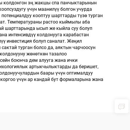
ды колдонгон эң жакшы спа панчыктарынын
коопсуздугу үчүн маанилүү болгон учурда
 потенциалдуу кооптуу шарттарды түзө турган
лат. Температураны растоо кыймылы аба
дай шарттарында ысып же кыйла суу болуп
на интенсивдүү колдонууга карабастан
үү инвестиция болуп саналат. Жеңил
сактай турган болсо да, аяктын чарчоосун
 колдонууну жөнөткөн тазалоо
сейн боюнча дем алууга жана ички
психологиялык артыкчылыктарды да беришет,
Колдонуучулардын баары үчүн оптималдуу
коргоо үчүн ар кандай бут формаларына жана