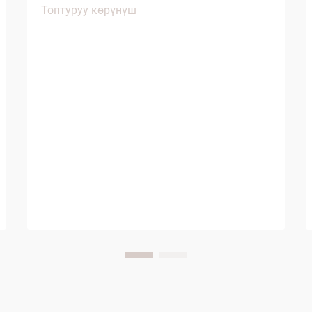
Топтуруу көрүнүш
негизин түзүү менен маанилүү
өзгөрүшкө түштү. Дүйнө жүзү боюнча
меймандаштар чөйрөгө тийгизилген
жоопкерчиликтүн бир тенденция гана
эмес, бирок маанилүү б...