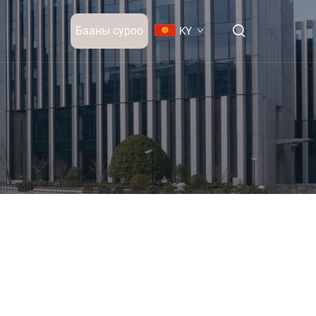
Бааны суроо
KY