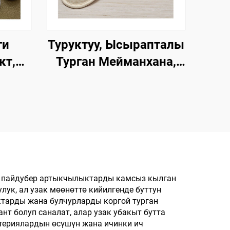
ги
Туруктуу, Ысырапталы
кт,
Турган Мейманхана,
ак,
Авиалиниялар үчүн
Чашмаларды
бир
Убактылуу Сатуу, Эко-
люкс
достоспономо
ерди
Чашмалар, Муздак,
Ленден Жасалган
Эркектер жана Аялдар
к пайдубер артыкчылыктарды камсыз кылган
к, ал узак мөөнөттө кийилгенде буттун
үчүн Чашмалар
ктарды жана булчурларды коргой турган
нт болуп саналат, алар узак убакыт бутта
ктериялардын өсүшүн жана ичинки ич