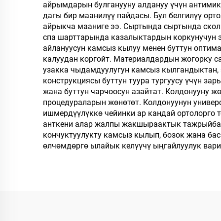
айрымдарын булганууну алдануу үчүн антими
дагы бир маанилүү пайдасы. Бул белгилүү орт
айрыкча мааниге ээ. Сыртында сыртында сколь
спа шарттарында казалыктардын коркунучун э
айлануусун камсыз кылуу менен буттун оптима
калуудан коргойт. Материалдардын жогорку с
узакка чыдамдуулугун камсыз кылгандыктан, 
конструкциясы буттун туура тургуусу үчүн за
жана буттун чарчоосун азайтат. Колдонууну ж
процедураларын жөнөтөт. Колдонуунун универ
ишмердүүлүккө чейинки ар кандай ортолорго 
анткени алар жалпы жакшыраактык тажрыйбас
кончуктуулукту камсыз кылып, бозок жана ба
өлчөмдөргө ылайык келүүчү ыңгайлуулук вар