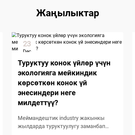
Жаңылыктар
23
Dec
Туруктуу конок үйлөр үчүн
экологияга мейкиндик
көрсөткөн конок үй
энесиндери неге
милдеттүү?
Меймандештик industry жакынкы
жылдарда туруктуулугу заманбап
меймандаштардын иштеринин