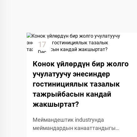
17
Dec
Конок үйлөрдүн бир жолго
учулатуучу энесиндер
гостинициялык тазалык
тажрыйбасын кандай
жакшыртат?
Меймандештик industryнда
меймандардын канааттандыгы
чыныгы тазалык жана