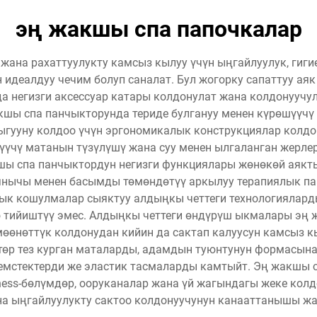
эң жакшы спа папочкалар
 жана рахаттуулукту камсыз кылуу үчүн ыңгайлуулук, гиг
 идеалдуу чечим болуп саналат. Бул жогорку сапаттуу аяк
а негизги аксессуар катары колдонулат жана колдонуучул
кшы спа панчыкторунда териде булгануу менен күрөшүүч
ыгууну колдоо үчүн эргономикалык конструкциялар колдон
үүчү матанын түзүлүшү жана суу менен ылгаланган жерле
ы спа панчыктордун негизги функциялары жөнөкөй аякты 
янычы менен басымды төмөндөтүү аркылуу терапиялык пай
ык кошулмалар сыяктуу алдыңкы четтеги технологиялард
гө тийиштүү эмес. Алдыңкы четтеги өндүрүш ыкмалары э
мөөнөттүк колдонудан кийин да сактап калуусун камсыз к
төр тез курган маталарды, адамдын туюнтунун формасын
ремстектерди же эластик тасмаларды камтыйт. Эң жакшы
lness-бөлүмдөр, ооруканалар жана үй жагындагы жеке колд
а ыңгайлуулукту сактоо колдонуучунун канааттанышы жан