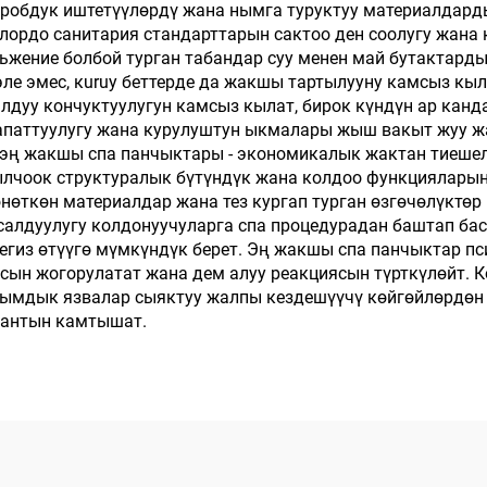
кробдук иштетүүлөрдү жана нымга туруктуу материалдар
олордо санитария стандарттарын сактоо ден соолугу жана 
жение болбой турган табандар суу менен май бутактарды
ле эмес, кuruу беттерде да жакшы тартылууну камсыз кы
лдуу кончуктуулугун камсыз кылат, бирок күндүн ар кан
апаттуулугу жана курулуштун ыкмалары жыш вакыт жуу жа
эң жакшы спа панчыктары - экономикалык жактан тиешел
рылчоок структуралык бүтүндүк жана колдоо функцияларын 
өнөткөн материалдар жана тез кургап турган өзгөчөлүктөр
салдуулугу колдонуучуларга спа процедурадан баштап бас
тегиз өтүүгө мүмкүндүк берет. Эң жакшы спа панчыктар 
ын жогорулатат жана дем алуу реакциясын түрткүлөйт. 
сымдык язвалар сыяктуу жалпы кездешүүчү көйгөйлөрдөн 
иантын камтышат.