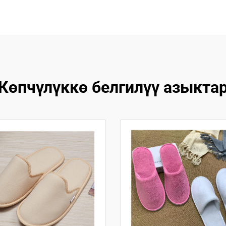
Көпчүлүккө белгилүү азыкта