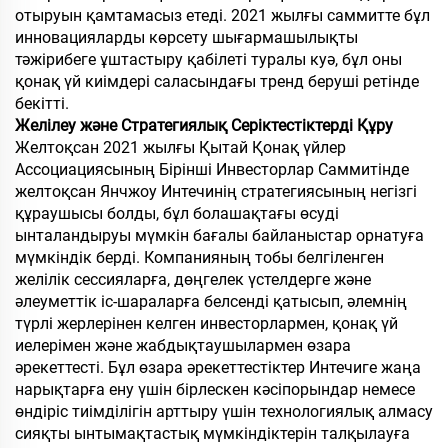
отыруын қамтамасыз етеді. 2021 жылғы саммитте бұл
инновацияларды көрсету шығармашылықты
тәжірибеге ұштастыру қабілеті туралы куә, бұл оны
қонақ үй киімдері саласындағы тренд беруші ретінде
бекітті.
Желілеу және Стратегиялық Серіктестіктерді Құру
Желтоқсан 2021 жылғы Қытай Қонақ үйлер
Ассоциациясының Бірінші Инвесторлар Саммитінде
желтоқсан Янчжоу Интечинің стратегиясының негізгі
құраушысы болды, бұл болашақтағы өсуді
ынталандыруы мүмкін бағалы байланыстар орнатуға
мүмкіндік берді. Компанияның тобы белгіленген
желілік сессияларға, дөңгелек үстелдерге және
әлеуметтік іс-шараларға белсенді қатысып, әлемнің
түрлі жерлерінен келген инвесторлармен, қонақ үй
иелерімен және жабдықтаушылармен өзара
әрекеттесті. Бұл өзара әрекеттестіктер Интечиге жаңа
нарықтарға ену үшін бірлескен кәсіпорындар немесе
өндіріс тиімділігін арттыру үшін технологиялық алмасу
сияқты ынтымақтастық мүмкіндіктерін талқылауға