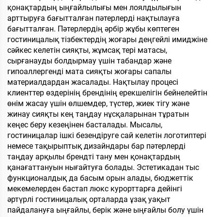
қонақтардың ыңғайлылығы мен лоялдылығын
арттыруға бағытталған пәтерлерді нақтылауға
бағытталған. Пәтерлердің әрбір жұбы көптеген
гостиницалық тізбектердің жоғары деңгейлі имиджіне
сәйкес келетін сияқты, жұмсақ тері матасы,
сырғанауды болдырмау үшін табандар және
гипоаллергенді мата сияқты жоғары сапалы
материалдардан жасалады. Нақтылау процесі
клиенттер өздерінің брендінің ерекшелігін бейнелейтін
өнім жасау үшін өлшемдер, түстер, жиек тігу және
жинау сияқты кең таңдау нұсқаларынан тұратын
кеңес беру кезеңінен басталады. Мысалы,
гостиницалар ішкі безендіруге сай келетін логотиптері
немесе тақырыптық дизайндары бар пәтерлерді
таңдау арқылы брендті тану мен қонақтардың
қанағаттануын нығайтуға болады. Эстетикадан тыс
функционалдық да басым орын алады, бюджеттік
мекемелерден бастап люкс курорттарға дейінгі
әртүрлі гостиницалық орталарда ұзақ уақыт
пайдалануға ыңғайлы, берік және ыңғайлы болу үшін