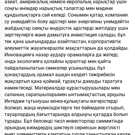
азиат, америкалық немесе европалық нарықтар үшін
соңғы өнімдер нарықтық талаптар мен мәдени
құндылықтарға сай келеді. Сонымен қатар, компания
су үнемдейтін бояу әдістері мен энергияны үнемдейтін
жабдықтар сияқты өндірістік әдістерді жетілдіру үшін
зерттеулерге және дамытуға инвестиция салады, бұл
тек қана шығындарды азайтпастан, корпоративтік
әлеуметтік жауапкершілік мақсаттарын да қолдайды.
Инновацияға назар аудару орамаларға да жетеді,
онда экологияға қолайлы қораптар мен қайта
пайдаланылатын сөмкелер ұсынылады, бұл
қонақтардың орамал ашқан кездегі тәжірибесін
жақсартып қана қоймай, тұрақты дамуды таратуға
көмектеседі. Материалдар құрастырушылары мен
саланың сарапшыларымен ынтымақтастық арқылы
Интеджи тұтынушы мінез-құлықтағы өзгерістерді
болжап, жаңа мүмкіндіктерге тез бейімделе отырып,
тауарлардың бағыттарында алдыңғы қатарда болып
тұрады. Бұл белсенді тәсіл инвесторлар саммитінде
орындық-киімдердің шектеулі сериясын жергілікті
өнер элементтерін қамтитын түрде таныстырған кезде