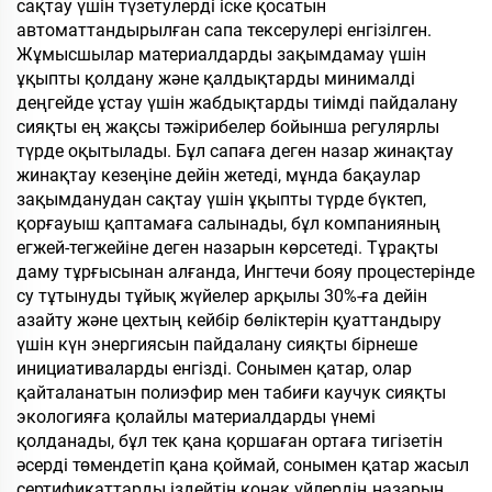
сақтау үшін түзетулерді іске қосатын
автоматтандырылған сапа тексерулері енгізілген.
Жұмысшылар материалдарды зақымдамау үшін
ұқыпты қолдану және қалдықтарды минималді
деңгейде ұстау үшін жабдықтарды тиімді пайдалану
сияқты ең жақсы тәжірибелер бойынша регулярлы
түрде оқытылады. Бұл сапаға деген назар жинақтау
жинақтау кезеңіне дейін жетеді, мұнда бақаулар
зақымданудан сақтау үшін ұқыпты түрде бүктеп,
қорғауыш қаптамаға салынады, бұл компанияның
егжей-тегжейіне деген назарын көрсетеді. Тұрақты
даму тұрғысынан алғанда, Ингтечи бояу процестерінде
су тұтынуды тұйық жүйелер арқылы 30%-ға дейін
азайту және цехтың кейбір бөліктерін қуаттандыру
үшін күн энергиясын пайдалану сияқты бірнеше
инициативаларды енгізді. Сонымен қатар, олар
қайталанатын полиэфир мен табиғи каучук сияқты
экологияға қолайлы материалдарды үнемі
қолданады, бұл тек қана қоршаған ортаға тигізетін
әсерді төмендетіп қана қоймай, сонымен қатар жасыл
сертификаттарды іздейтін қонақ үйлердің назарын