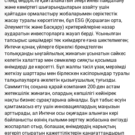
стенд өндірісте қайталанатын энергияны пайдалану
және көміртегі шығарындыларын азайту үшін
қайтадан ормаластыру жобаларымен серіктестік
жасау туралы көрсетілген, бұл ESG (Қоршаған орта,
Әлеуметтік және Басқару) критерийлеріне назар
аударатын инвесторларға жауап берді. Ұсынылған
тапсырыс шешімдері тек киімдерге ғана шектелмеген;
Интечи қонақ үйлерге біркелкі брендтелген
толыққанды ыңғайлылық жинағын ұсынатын сәйкес
келетін халаттар мен сөмкелер сияқты қосымша
өнімдерді де көрсетті. Бұл жалпы тәсіл ұзақ мерзімді
жеткізу шарттары мен бірлескен кәсіпорындар туралы
талқылауларға әкелетін қызығушылық туғызды.
Саммиттің соңына қарай компания 200-ден астам
жетекшілік жинаған, олардың көпшілігі кейінірек
нақты бизнес сұрақтарына айналды. Бұл табыс өсуін
қамтамасыз ету үшін инновациялардың маңызын
арттырады, ал Интечи осы оқиғадан алынған кері
байланысты өзінің ғылыми-зерттеу жобасына енгізуді
жоспарлап отыр, болашақ өнімдердің нарықтың
өзгеріп отыратын қажеттіліктерін қанағаттандырып