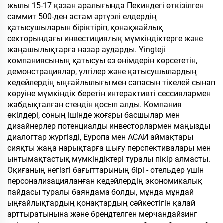
жылы 15-17 қазан аралығында Пекиндегі өткізілген
саммит 500-ден астам әртүрлі елдердің
қатысушыларын біріктіріп, қонақжайлық
секторындағы инвестициялық мүмкіндіктерге және
жаңашылықтарға назар аударды. Yingteji
компаниясының қатысуы өз өнімдерін көрсететін,
демонстрациялар, үлгілер және қатысушылардың
кедейлердің ыңғайлылығы мен сапасын тікелей сынап
көруіне мүмкіндік беретін интерактивті сессиялармен
жабдықталған стендін қосып алды. Компания
өкілдері, соның ішінде жоғары басшылар мен
дизайнерлер потенциалды инвесторлармен маңызды
диалогтар жүргізді, Еуропа мен АСАИ аймақтары
сияқты жаңа нарықтарға шығу перспективалары мен
ынтымақтастық мүмкіндіктері туралы пікір алмасты.
Оқиғаның негізгі бағыттарының бірі - отельдер үшін
персонализацияланған кедейлердің экономикалық
пайдасы туралы баяндама болды, мұнда мұндай
ыңғайлықтардың қонақтардың сәйкестігін қалай
арттыратынына және брендтелген мерчандайзинг