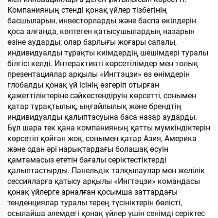
Компанияның стенді қонақ үйлер тізбегінің
басшыларын, инвесторларды және баспа өкілдерін
қоса алғанда, көптеген қатысушылардың назарын
өзіне аударды; олар барлығы жоғары сапалы,
индивидуалды тұрақты киімдердің шешімдері туралы
білгісі келді. Интерактивті көрсетілімдер мен толық
презентациялар арқылы «Ингтэцзи» өз өнімдерін
глобалды қонақ үй ісінің өзгеріп отырған
қажеттіліктеріне сәйкестендіруін көрсетті, сонымен
қатар тұрақтылық, ыңғайлылық және брендтің
индивидуалды қалыптасуына баса назар аударды.
Бұл шара тек қана компанияның қатты мүмкіндіктерін
көрсетіп қойған жоқ, сонымен қатар Азия, Америка
және одан әрі нарықтардағы болашақ өсуін
қамтамасыз ететін бағалы серіктестіктерді
қалыптастырды. Панельдік талқылаулар мен желілік
сессияларға қатысу арқылы «Ингтэцзи» командасы
қонақ үйлерге арналған қосымша заттардағы
тенденциялар туралы терең түсініктерін бөлісті,
осылайша әлемдегі қонақ үйлер үшін сенімді серіктес