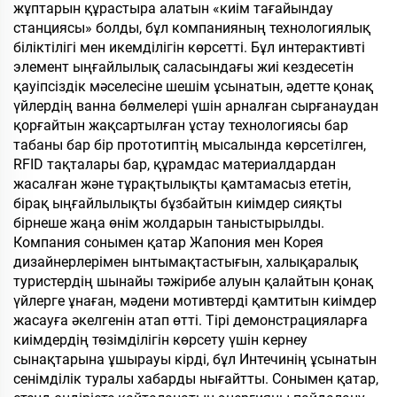
жұптарын құрастыра алатын «киім тағайындау
станциясы» болды, бұл компанияның технологиялық
біліктілігі мен икемділігін көрсетті. Бұл интерактивті
элемент ыңғайлылық саласындағы жиі кездесетін
қауіпсіздік мәселесіне шешім ұсынатын, әдетте қонақ
үйлердің ванна бөлмелері үшін арналған сырғанаудан
қорғайтын жақсартылған ұстау технологиясы бар
табаны бар бір прототиптің мысалында көрсетілген,
RFID тақталары бар, құрамдас материалдардан
жасалған және тұрақтылықты қамтамасыз ететін,
бірақ ыңғайлылықты бұзбайтын киімдер сияқты
бірнеше жаңа өнім жолдарын таныстырылды.
Компания сонымен қатар Жапония мен Корея
дизайнерлерімен ынтымақтастығын, халықаралық
туристердің шынайы тәжірибе алуын қалайтын қонақ
үйлерге ұнаған, мәдени мотивтерді қамтитын киімдер
жасауға әкелгенін атап өтті. Тірі демонстрацияларға
киімдердің төзімділігін көрсету үшін кернеу
сынақтарына ұшырауы кірді, бұл Интечинің ұсынатын
сенімділік туралы хабарды нығайтты. Сонымен қатар,