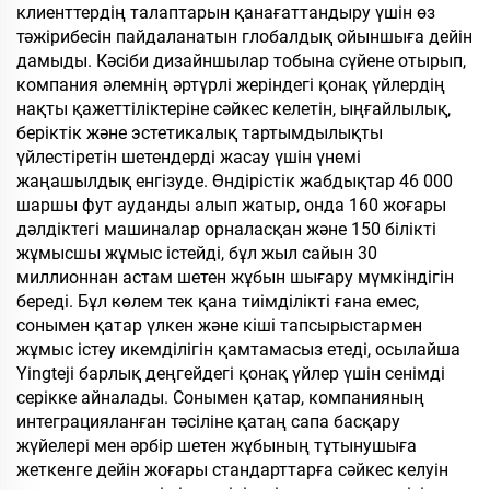
клиенттердің талаптарын қанағаттандыру үшін өз
тәжірибесін пайдаланатын глобалдық ойыншыға дейін
дамыды. Кәсіби дизайншылар тобына сүйене отырып,
компания әлемнің әртүрлі жеріндегі қонақ үйлердің
нақты қажеттіліктеріне сәйкес келетін, ыңғайлылық,
беріктік және эстетикалық тартымдылықты
үйлестіретін шетендерді жасау үшін үнемі
жаңашылдық енгізуде. Өндірістік жабдықтар 46 000
шаршы фут ауданды алып жатыр, онда 160 жоғары
дәлдіктегі машиналар орналасқан және 150 білікті
жұмысшы жұмыс істейді, бұл жыл сайын 30
миллионнан астам шетен жұбын шығару мүмкіндігін
береді. Бұл көлем тек қана тиімділікті ғана емес,
сонымен қатар үлкен және кіші тапсырыстармен
жұмыс істеу икемділігін қамтамасыз етеді, осылайша
Yingteji барлық деңгейдегі қонақ үйлер үшін сенімді
серікке айналады. Сонымен қатар, компанияның
интеграцияланған тәсіліне қатаң сапа басқару
жүйелері мен әрбір шетен жұбының тұтынушыға
жеткенге дейін жоғары стандарттарға сәйкес келуін