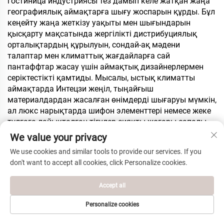
гостиница индустриясы тез дамып келе жатқан жаңа
географиялық аймақтарға шығу жоспарын құрды. Бұл
кеңейту жаңа жеткізу уақыты мен шығындарын
қысқарту мақсатында жергілікті дистрибуциялық
орталықтардың құрылуын, сондай-ақ мәдени
талаптар мен климаттық жағдайларға сай
пантаффтар жасау үшін аймақтық дизайнерлермен
серіктестікті қамтиды. Мысалы, ыстық климатты
аймақтарда Интецзи жеңіл, тыңайғыш
материалдардан жасалған өнімдерді шығаруы мүмкін,
ал люкс нарықтарда шифон элементтері немесе жеке
тұлғаға лайықталған тігулер сияқты жоғары сапалы
өңдеуге назар аударуы мүмкін. Технологияға
We value your privacy
инвестиция салу — бұл компанияның тағы бір басты
We use cookies and similar tools to provide our services. If you
басымдығы. Өндірістік желілерге ИА және IoT-ты
don't want to accept all cookies, click Personalize cookies.
интеграциялау жоспарлануда, бұл орындалатын
тапсырыстарға лездік алдын-ала қарау мүмкіндігі
Accept all
беретін цифрлық платформалар арқылы отельдердің
тапсырыс беруіне мүмкіндік беретін, сапаны нақты
Personalize cookies
уақыт режимінде бақылау мен ақылды дербес
ЭЛЕКТРОНДЫҚ
баптауларға мүмкіндік береді. Сонымен қатар,
БАСТЫ БЕТ
ӨНІМДЕР
ТЕЛЕФОН