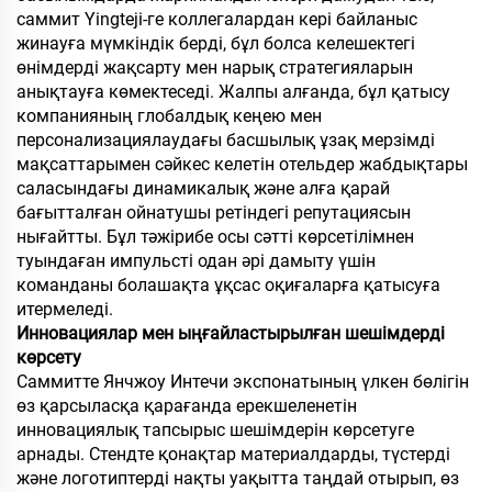
саммит Yingteji-ге коллегалардан кері байланыс
жинауға мүмкіндік берді, бұл болса келешектегі
өнімдерді жақсарту мен нарық стратегияларын
анықтауға көмектеседі. Жалпы алғанда, бұл қатысу
компанияның глобалдық кеңею мен
персонализациялаудағы басшылық ұзақ мерзімді
мақсаттарымен сәйкес келетін отельдер жабдықтары
саласындағы динамикалық және алға қарай
бағытталған ойнатушы ретіндегі репутациясын
нығайтты. Бұл тәжірибе осы сәтті көрсетілімнен
туындаған импульсті одан әрі дамыту үшін
команданы болашақта ұқсас оқиғаларға қатысуға
итермеледі.
Инновациялар мен ыңғайластырылған шешімдерді
көрсету
Саммитте Янчжоу Интечи экспонатының үлкен бөлігін
өз қарсыласқа қарағанда ерекшеленетін
инновациялық тапсырыс шешімдерін көрсетуге
арнады. Стендте қонақтар материалдарды, түстерді
және логотиптерді нақты уақытта таңдай отырып, өз