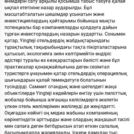
өнімдерін сату арқылы қосымша табыс табуға қалай
ықпал ететініне назар аударылды. Бұл
масштабталатын шешімдер ұсынатын және
инвестициялардың қайтарымы бойынша мықты
потенциалы бар компанияларды қолдауға дайын
тұрған инвесторлардың назарын аудартты. Сонымен
қатар, Yingteji отельдердің жабдықтарындағы
тұрақтылық тақырыбындағы тақта пікірталастарына
қатысып, экологияға зиян келтірмейтін өндіріс
әдістері туралы өз көзқарастарын бөлісті және бұл
практикалар қонақжайлығына деген сезімтал
туристерге ұнауымен қатар отельдердің операциялық
шығындарын қалай төмендетуге болатынын
түсіндірді. Саммит отандық және шетелдегі жаңа
объектілерде Yingteji кедейлерін енгізу үшін пилоттық
жобалар бойынша алғашқы келісімдерге әкелетін
үлкен отель желілерімен желілеуді де жеңілдетті.
Оқиғадан кейінгі оң медиа жабыны компанияның
көрінетіндігін арттырды және олардың жаңашыл тәсілі
мен сапаға деген бетбұрысын атап өткен салалық
басылымдарда жарияланды. Іскери дамудан тыс,