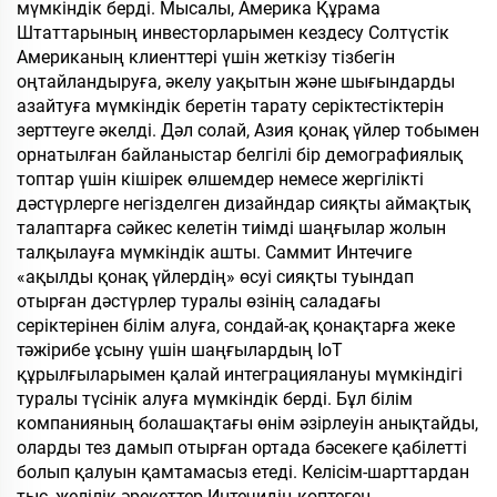
мүмкіндік берді. Мысалы, Америка Құрама
Штаттарының инвесторларымен кездесу Солтүстік
Американың клиенттері үшін жеткізу тізбегін
оңтайландыруға, әкелу уақытын және шығындарды
азайтуға мүмкіндік беретін тарату серіктестіктерін
зерттеуге әкелді. Дәл солай, Азия қонақ үйлер тобымен
орнатылған байланыстар белгілі бір демографиялық
топтар үшін кішірек өлшемдер немесе жергілікті
дәстүрлерге негізделген дизайндар сияқты аймақтық
талаптарға сәйкес келетін тиімді шаңғылар жолын
талқылауға мүмкіндік ашты. Саммит Интечиге
«ақылды қонақ үйлердің» өсуі сияқты туындап
отырған дәстүрлер туралы өзінің саладағы
серіктерінен білім алуға, сондай-ақ қонақтарға жеке
тәжірибе ұсыну үшін шаңғылардың IoT
құрылғыларымен қалай интеграциялануы мүмкіндігі
туралы түсінік алуға мүмкіндік берді. Бұл білім
компанияның болашақтағы өнім әзірлеуін анықтайды,
оларды тез дамып отырған ортада бәсекеге қабілетті
болып қалуын қамтамасыз етеді. Келісім-шарттардан
тыс, желілік әрекеттер Интечидің көптеген