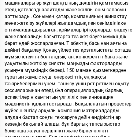
машиналары әр жұп шаңғының дәлдігін қамтамасыз
етеді, қателерді азайтады және жалпы өнім сапасын
арттырады. Сонымен қатар, компанияның жинақтау
және жеткізу жүйелері жылдамдық пен сенімділікке
оптималдандырылған, қоймалар ірі қорларды өңдеуге
және глобальды бағыттарға тез жеткізуге мүмкіндік
беретіндей жоспарланған. Тізбектің басынан аяғына
дейінгі бақылау Қонақ үйлер тез қозғалыстағы ортада
жұмыс істейтін болғандықтан, конкурентті баға және
уақытылы жеткізу сияқты маңызды факторларды
ұсынуға мүмкіндік береді. 150 маман қызметкерден
тұратын жұмыс күші өнеркәсіптің ең жақсы
тәжірибелерімен үнемі танысу үшін рет-ретімен оқыту
сессияларынан өтеді, бұл операциялардың барлық
аспектілерін қамтитын үлгілілік пен инновация
мәдениетін қалыптастырады. Бақыланатын процестер
жүйесін енгізу арқылы компания материалдарды
алудан бастап соңғы тексеруге дейін өндірістің әр
кезеңін бақылай алады, бұл барлық тапсырыстар
бойынша жауапкершілікті және біркелкілікті