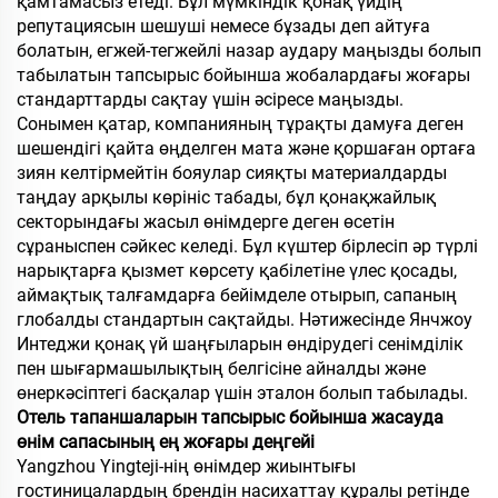
қамтамасыз етеді. Бұл мүмкіндік қонақ үйдің
репутациясын шешуші немесе бұзады деп айтуға
болатын, егжей-тегжейлі назар аудару маңызды болып
табылатын тапсырыс бойынша жобалардағы жоғары
стандарттарды сақтау үшін әсіресе маңызды.
Сонымен қатар, компанияның тұрақты дамуға деген
шешендігі қайта өңделген мата және қоршаған ортаға
зиян келтірмейтін бояулар сияқты материалдарды
таңдау арқылы көрініс табады, бұл қонақжайлық
секторындағы жасыл өнімдерге деген өсетін
сұраныспен сәйкес келеді. Бұл күштер бірлесіп әр түрлі
нарықтарға қызмет көрсету қабілетіне үлес қосады,
аймақтық талғамдарға бейімделе отырып, сапаның
глобалды стандартын сақтайды. Нәтижесінде Янчжоу
Интеджи қонақ үй шаңғыларын өндірудегі сенімділік
пен шығармашылықтың белгісіне айналды және
өнеркәсіптегі басқалар үшін эталон болып табылады.
Отель тапаншаларын тапсырыс бойынша жасауда
өнім сапасының ең жоғары деңгейі
Yangzhou Yingteji-нің өнімдер жиынтығы
гостиницалардың брендін насихаттау құралы ретінде