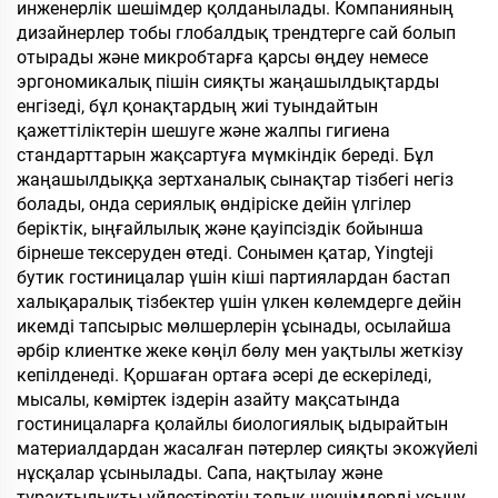
инженерлік шешімдер қолданылады. Компанияның
дизайнерлер тобы глобалдық трендтерге сай болып
отырады және микробтарға қарсы өңдеу немесе
эргономикалық пішін сияқты жаңашылдықтарды
енгізеді, бұл қонақтардың жиі туындайтын
қажеттіліктерін шешуге және жалпы гигиена
стандарттарын жақсартуға мүмкіндік береді. Бұл
жаңашылдыққа зертханалық сынақтар тізбегі негіз
болады, онда сериялық өндіріске дейін үлгілер
беріктік, ыңғайлылық және қауіпсіздік бойынша
бірнеше тексеруден өтеді. Сонымен қатар, Yingteji
бутик гостиницалар үшін кіші партиялардан бастап
халықаралық тізбектер үшін үлкен көлемдерге дейін
икемді тапсырыс мөлшерлерін ұсынады, осылайша
әрбір клиентке жеке көңіл бөлу мен уақтылы жеткізу
кепілденеді. Қоршаған ортаға әсері де ескеріледі,
мысалы, көміртек іздерін азайту мақсатында
гостиницаларға қолайлы биологиялық ыдырайтын
материалдардан жасалған пәтерлер сияқты экожүйелі
нұсқалар ұсынылады. Сапа, нақтылау және
тұрақтылықты үйлестіретін толық шешімдерді ұсыну