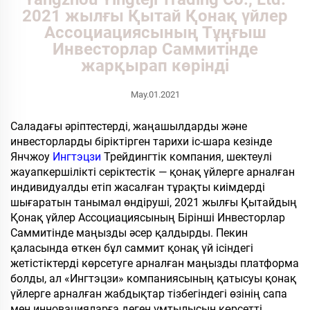
2021 жылғы Қытай Қонақ үйлер
Ассоциациясының Тұңғыш
Инвесторлар Саммитінде
жарқырап көрінді
May.01.2021
Саладағы әріптестерді, жаңашылдарды және
инвесторларды біріктірген тарихи іс-шара кезінде
Янчжоу
Ингтэцзи
Трейдингтік компания, шектеулі
жауапкершілікті серіктестік — қонақ үйлерге арналған
индивидуалды етіп жасалған тұрақты киімдерді
шығаратын танымал өндіруші, 2021 жылғы Қытайдың
Қонақ үйлер Ассоциациясының Бірінші Инвесторлар
Саммитінде маңызды әсер қалдырды. Пекин
қаласында өткен бұл саммит қонақ үй ісіндегі
жетістіктерді көрсетуге арналған маңызды платформа
болды, ал «Ингтэцзи» компаниясының қатысуы қонақ
үйлерге арналған жабдықтар тізбегіндегі өзінің сапа
мен инновацияларға деген ұмтылысын көрсетті.