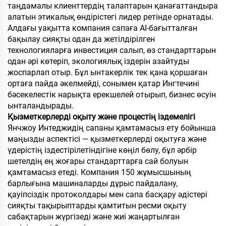
таңдамалы клиенттердің талаптарын қанағаттандыра
алатын этикалық өндірістегі лидер ретінде орнатады.
Алдағы уақытта компания сапаға AI-бағытталған
бақылау сияқты одан да жетілдірілген
технологияларға инвестиция салып, өз стандарттарын
одан әрі көтеріп, экологиялық іздерін азайтуды
жоспарлап отыр. Бұл ынтакерлік тек қана қоршаған
ортаға пайда әкелмейді, сонымен қатар Ингтечині
бәсекелестік нарықта ерекшелей отырып, бизнес өсуін
ынталандырады.
Қызметкерлерді оқыту және процестің іздемелігі
Янчжоу Интеджидің сапаны қамтамасыз ету бойынша
маңызды аспектісі — қызметкерлерді оқытуға және
үдерістің іздестірілетіндігіне көңіл бөлу, бұл әрбір
шетелдің ең жоғары стандарттарға сай болуын
қамтамасыз етеді. Компания 150 жұмысшының
барлығына машиналарды дұрыс пайдалану,
қауіпсіздік протоколдары мен сапа басқару әдістері
сияқты тақырыптарды қамтитын ресми оқыту
сабақтарын жүргізеді және жиі жаңартылған