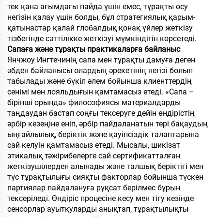
тек қана ағымдағы пайда үшін емес, тұрақты өсу
негізін қалау үшін болды, бұл стратегиялық қарым-
қатынастар қалай глобалдық қонақ үйлер жеткізу
тізбегінде сәттілікке жеткізуі мүмкіндігін көрсетеді.
Сапаға және тұрақты практикаларға байланыс
Янчжоу Ингтечинің сапа мен тұрақты дамуға деген
әбден байланысы олардың әрекетінің негізі болып
табылады және бүкіл әлем бойынша клиенттердің
сенімі мен лояльдығын қамтамасыз етеді. «Сапа –
бірінші орында» философиясы материалдарды
таңдаудан бастап соңғы тексеруге дейін өндірістің
әрбір кезеңіне еніп, әрбір пайдаланатын тері бақаудың
ыңғайлылық, беріктік және қауіпсіздік талаптарына
сай келуін қамтамасыз етеді. Мысалы, шикізат
этикалық тәжірибелерге сай сертификатталған
жеткізушілерден алынады және талшық беріктігі мен
түс тұрақтылығы сияқты факторлар бойынша түскен
партиялар пайдалануға рұқсат берілмес бұрын
тексеріледі. Өндіріс процесіне кесу мен тігу кезінде
сенсорлар ауытқуларды анықтап, тұрақтылықты