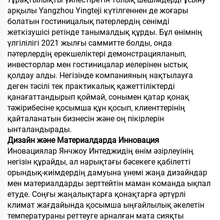
арқылы Yangzhou Yingteji күтілгеннен де жоғары
болатын гостиницалық пәтерлердің сенімді
жеткізушісі ретінде танымалдық құрды. Бұл өнімнің
үлгілілігі 2021 жылғы саммитте болды, онда
пәтерлердің ерекшеліктері демонстрацияланып,
инвесторлар мен гостиницалар иелерінен ыстық
қолдау алды. Негізінде компанияның нақтылауға
деген тәсілі тек практикалық қажеттіліктерді
қанағаттандырып қоймай, сонымен қатар қонақ
тәжірибесіне қосымша құн қосып, клиенттерінің
қайталанатын бизнесін және оң пікірлерін
ынталандырады.
Дизайн және Материалдарда Инновация
Иновациялар Янчжоу Интеджидің өнім әзірлеуінің
негізін құрайды, ал нарықтағы бәсекеге қабілетті
орындық-киімдердің дамуына үнемі жаңа дизайндар
мен материалдарды зерттейтін маман команда ықпал
етуде. Соңғы жаңалықтарға қонақтарға әртүрлі
климат жағдайында қосымша ыңғайлылық әкелетін
температураны реттеуге арналған мата сияқты