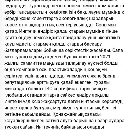
аударады. Түрлендірілетін процесс жүйесі компанияға
әрбір тапсырыстың көміртек ізін бақылауға мүмкіндік
береді және клиенттерге экологиялық шараларын
көрсететін ақпараттық есептер ұсынады. Сонымен
қатар, Ингтечи өндіріс қалдықтарын мүмкіндігінше
қайта өңдеу немесе қайта пайдалану үшін жергілікті
қауымдастықтармен қалдықтарды басқару
бағдарламалары бойынша серіктестік жасайды. Сапа
мен тұрақты дамуға деген бұл жалпы тәсіл 2021
жылғы саммитте маңызды талқылау нүктесі болды,
онда компания осы практикалардың қонақ үй
серіктері үшін шығындарды үнемдеуге және бренд
репутациясын арттыруға қалай әкелгені туралы
мысалдар бөлісті. ISO сертификаттары сияқты
глобалды стандарттарға сәйкестендіру арқылы
Ингтечи үздіксіз жақсартуға деген ынтасын көрсетеді,
инвесторлар бұл ұзақ мерзімді тұрақтылық белгісі
ретінде қабылдайды. Қонақжайлық саласы
жауапкершілікпен сатып алуға барынша назар аудара
түскен сайын, Ингтечинің байланысы оларды