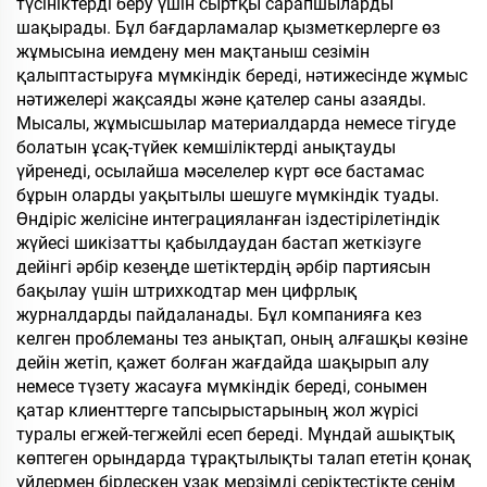
түсініктерді беру үшін сыртқы сарапшыларды
шақырады. Бұл бағдарламалар қызметкерлерге өз
жұмысына иемдену мен мақтаныш сезімін
қалыптастыруға мүмкіндік береді, нәтижесінде жұмыс
нәтижелері жақсаяды және қателер саны азаяды.
Мысалы, жұмысшылар материалдарда немесе тігуде
болатын ұсақ-түйек кемшіліктерді анықтауды
үйренеді, осылайша мәселелер күрт өсе бастамас
бұрын оларды уақытылы шешуге мүмкіндік туады.
Өндіріс желісіне интеграцияланған іздестірілетіндік
жүйесі шикізатты қабылдаудан бастап жеткізуге
дейінгі әрбір кезеңде шетіктердің әрбір партиясын
бақылау үшін штрихкодтар мен цифрлық
журналдарды пайдаланады. Бұл компанияға кез
келген проблеманы тез анықтап, оның алғашқы көзіне
дейін жетіп, қажет болған жағдайда шақырып алу
немесе түзету жасауға мүмкіндік береді, сонымен
қатар клиенттерге тапсырыстарының жол жүрісі
туралы егжей-тегжейлі есеп береді. Мұндай ашықтық
көптеген орындарда тұрақтылықты талап ететін қонақ
үйлермен бірлескен ұзақ мерзімді серіктестікте сенім