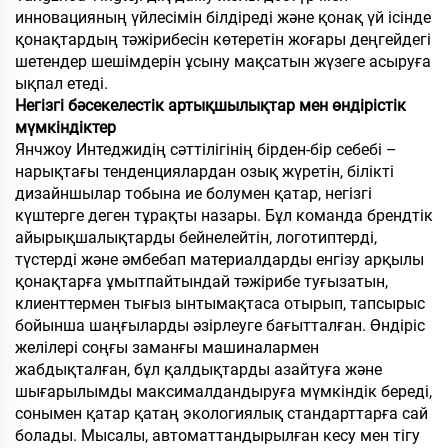
инновацияның үйлесімін білдіреді және қонақ үй ісінде
қонақтардың тәжірибесін көтеретін жоғары деңгейдегі
шетендер шешімдерін ұсыну мақсатын жүзеге асыруға
ықпал етеді.
Негізгі бәсекелестік артықшылықтар мен өндірістік
мүмкіндіктер
Янчжоу Интеджидің сәттілігінің бірден-бір себебі –
нарықтағы тенденциялардан озық жүретін, білікті
дизайншылар тобына ие болумен қатар, негізгі
күштерге деген тұрақты назары. Бұл команда брендтік
айырықшалықтарды бейнелейтін, логотиптерді,
түстерді және әмбебап материалдарды енгізу арқылы
қонақтарға ұмытпайтындай тәжірибе туғызатын,
клиенттермен тығыз ынтымақтаса отырып, тапсырыс
бойынша шаңғыларды әзірлеуге бағытталған. Өндіріс
желілері соңғы заманғы машиналармен
жабдықталған, бұл қалдықтарды азайтуға және
шығарылымды максималдандыруға мүмкіндік береді,
сонымен қатар қатаң экологиялық стандарттарға сай
болады. Мысалы, автоматтандырылған кесу мен тігу