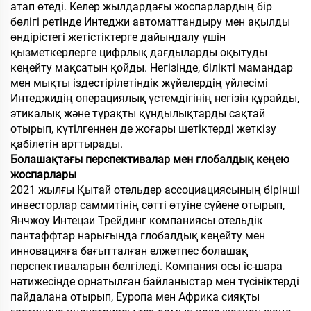
атап өтеді. Келер жылдардағы жоспарлардың бір
бөлігі ретінде Интеджи автоматтандыру мен ақылды
өндірістегі жетістіктерге дайындалу үшін
қызметкерлерге цифрлық дағдыларды оқытуды
кеңейту мақсатын қойды. Негізінде, білікті мамандар
мен мықты іздестірілетіндік жүйелердің үйлесімі
Интеджидің операциялық үстемдігінің негізін құрайды,
этикалық және тұрақты құндылықтарды сақтай
отырып, күтілгеннен де жоғары шетіктерді жеткізу
қабілетін арттырады.
Болашақтағы перспективалар мен глобалдық кеңею
жоспарлары
2021 жылғы Қытай отельдер ассоциациясының бірінші
инвесторлар саммитінің сәтті өтуіне сүйене отырып,
Янчжоу Интецзи Трейдинг компаниясы отельдік
пантаффтар нарығында глобалдық кеңейту мен
инновацияға бағытталған елжетпес болашақ
перспективаларын белгіледі. Компания осы іс-шара
нәтижесінде орнатылған байланыстар мен түсініктерді
пайдалана отырып, Еуропа мен Африка сияқты