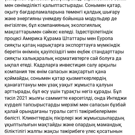
мен сенімділікті қалыптастырады. Сонымен қатар,
оқыту бағдарламаларына төменгі қалдық шығару
және энергияны үнемдеу бойынша модульдер де
енгізілген, бұл компанияның экологиялық
мақсаттарымен сәйкес келеді. Іздестірілетіндік
процесі Америка Құрама Штаттары мен Еуропа
сияқты қатаң нарықтарға экспорттауға мүмкіндік
беретін өнімнің қауіпсіздігі мен еңбек стандарттары
сияқты халықаралық нормативтерге сай болуға да
ықпал етеді. Кадрларға инвестиция салу арқылы
компания тек өнім сапасын жақсартып қана
қоймайды, сонымен қатар қызметкерлердің
қанағаттануы мен ұзақ уақыт жұмыста қалуын
арттырады, бұл өсу үшін тұрақты негіз құрады. Бұл
тәсіл 2021 жылғы саммитте көрсетілді, онда Интеджи
күрделі тапсырыстарды мерзімі мен сапасын бұзбай
қалай орындағаны туралы сәтті тәжірибелерімен
бөлісті. Клиенттердің пікірлері жиі жұмысшылардың
ұқыптылығын мақтайды және олардың мамандық
біліктілігі жалпы жақсы тәжірибеге үлес қосатынын