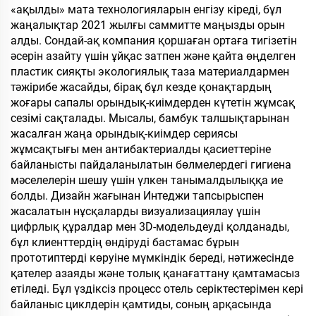
«ақылды» мата технологияларын енгізу кіреді, бұл
жаңалықтар 2021 жылғы саммитте маңызды орын
алды. Сондай-ақ компания қоршаған ортаға тигізетін
әсерін азайту үшін ұйқас затпен және қайта өңделген
пластик сияқты экологиялық таза материалдармен
тәжірибе жасайды, бірақ бұл кезде қонақтардың
жоғары сапалы орындық-киімдерден күтетін жұмсақ
сезімі сақталады. Мысалы, бамбук талшықтарынан
жасалған жаңа орындық-киімдер сериясы
жұмсақтығы мен антибактериалды қасиеттеріне
байланысты пайдаланылатын бөлмелердегі гигиена
мәселелерін шешу үшін үлкен танымалдылыққа ие
болды. Дизайн жағынан Интеджи тапсырыспен
жасалатын нұсқаларды визуализациялау үшін
цифрлық құралдар мен 3D-модельдеуді қолданады,
бұл клиенттердің өндіруді бастамас бұрын
прототиптерді көруіне мүмкіндік береді, нәтижесінде
қателер азаяды және толық қанағаттану қамтамасыз
етіледі. Бұл үздіксіз процесс отель серіктестерімен кері
байланыс циклдерін қамтиды, соның арқасында