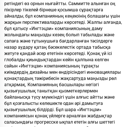
ретіндегі өз орнын нығайтты. Саммитте алынған оң
пікірлер тікелей бірнеше қосымша сұрақтарға
айналды, бұл компанияның кеңеюінің болашағы үшін
жарқын перспективаларды көрсетеді. Жалпы алғанда,
бұл қатысу «Ингтэцзи» компаниясының даму
жолындағы маңызды кезең болып табылады және
сапаға және тұтынушыға бағдарланған тәсілдерге
назар аудару қатаң бәсекелестік ортада табысқа
жетуге қандай әсер ететінін көрсетеді. Қонақ үй ісі
глобалды қиындықтардан кейін қалпына келген
сайын «Ингтэцзи» компаниясының тұрақты
киімдердің дизайны мен өндірісіндегі инновациялары
қонақтардың тәжірибесін жақсартуда маңызды рөл
атқармақ. Компанияның басшылары негізгі
қызығушылық танытқан қызметкерлермен
байланысқа түсу мүмкіндігі үшін алғыс айтты және
бұл қозғалысты келешекте одан әрі дамытуға
қызығушылық білдірді. Бұл шара «Ингтэцзи»
компаниясын қонақ үйлерге арналған жабдықтар
саласындағы прогресске ықпал ететін алғы шеттегі