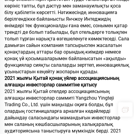
көрініс тапты, бұл дәстүр мен заманауилықты қоса
білу қабілетін көрсетті. Нәтижесінде, инновацияға
берілгендікке байланысты Янчжоу Интеджидің
өнімдері тек функционалды ғана емес, сонымен қатар
трендті де болып табылады, бұл отельдерге толықпен
толып тұрған нарықта өзгешеленуге көмектеседі. Сала
дамыған сайын компания тапсырыспен жасалатын
қонақтардың аттары бар орындық-киімдер немесе
қонақ үй қосымшаларымен байланысатын «ақылды»
функциялар сияқты салаларды зерттеп, инновациялық
ұсыныстарын кеңейту жоспарын құрады.
2021 жылғы Қытай қонақ үйлер ассоциациясының
алғашқы инвесторлар саммитіне қатысу
2021 жылғы Қытай отелдер ассоциациясының
алғашқы инвесторлар саммиті Yangzhou Yingteji
Trading Co., Ltd. үшін маңызды оқиға болды, бұл
олардың гостиницаларға арналған кедейлерді
дайындау саласындағы мамандығын инвесторлар
мен саланың көшбасшыларының халықаралық
аудиториясына таныстыруға мүмкіндік берді. 2021