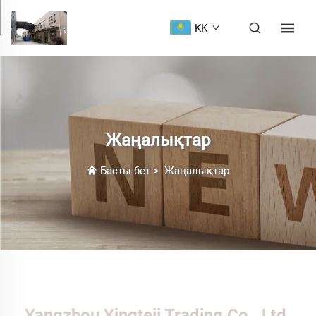
KK
Жаңалықтар
Басты бет
>
Жаңалықтар
Yangzhou Yingteji Trading Co., Ltd.