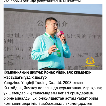
кәсіпорын ретінде репутациясын нығайтты.
Компанияның шолуы: Қонақ үйдің аяқ киімдерін
жасаудағы үздік дәстүр
Yangzhou Yingteji Trading Co., Ltd. 2003 жылы
Қытайдың Янчжоу қаласында құрылғаннан бері қонақ
үй шетендерінің саласындағы негізгі орындардың
біріне айналды. Екі онжылдықтан астам уақыт бойы
компания жергілікті шеберханадан халықаралық