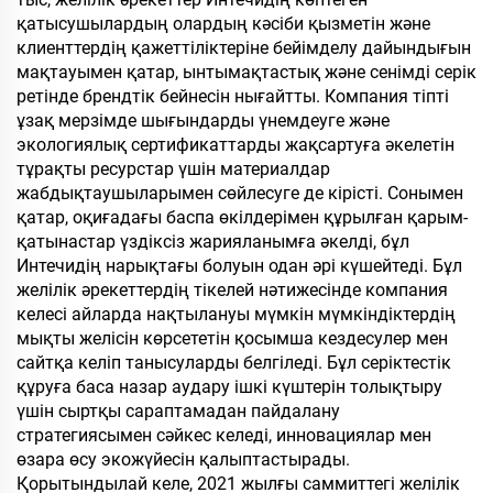
қатысушылардың олардың кәсіби қызметін және
клиенттердің қажеттіліктеріне бейімделу дайындығын
мақтауымен қатар, ынтымақтастық және сенімді серік
ретінде брендтік бейнесін нығайтты. Компания тіпті
ұзақ мерзімде шығындарды үнемдеуге және
экологиялық сертификаттарды жақсартуға әкелетін
тұрақты ресурстар үшін материалдар
жабдықтаушыларымен сөйлесуге де кірісті. Сонымен
қатар, оқиғадағы баспа өкілдерімен құрылған қарым-
қатынастар үздіксіз жарияланымға әкелді, бұл
Интечидің нарықтағы болуын одан әрі күшейтеді. Бұл
желілік әрекеттердің тікелей нәтижесінде компания
келесі айларда нақтылануы мүмкін мүмкіндіктердің
мықты желісін көрсететін қосымша кездесулер мен
сайтқа келіп танысуларды белгіледі. Бұл серіктестік
құруға баса назар аудару ішкі күштерін толықтыру
үшін сыртқы сараптамадан пайдалану
стратегиясымен сәйкес келеді, инновациялар мен
өзара өсу экожүйесін қалыптастырады.
Қорытындылай келе, 2021 жылғы саммиттегі желілік