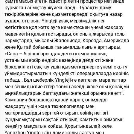
қамтамасыз ететін іздестірілетін процестер негізінде
құрылған анықтау жүйесі кіреді. Тұрақты даму
тәжірибелеріне және қызметкерлерді оқытуға назар
аудара отырып, Yingteji ұзақ мерзімділік пен
жетістікке қол жеткізуге көмектескен үнемі жақсару
мәдениетін қалыптастырады, ол оның жарысқа толы
нарықтарда, мысалы Жапонияда, Кореяда, Америкада
және Қытай бойынша танымалдылығын арттырды.
«Сапа – бірінші орында» деген компанияның
ұстанымы әрбір өндіріс кезеңінде дәлдікті және
біркелкілікті сақтау үшін қызметкерлерге үнемі оқыту
ұйымдастырылатын күнделікті операцияларда көрініс
табады. Бұл шеберлік Yingteji-ге көптеген марапаттар
мен сенімді клиенттер тобын әкелді және оны қонақ үй
ыңғайлықтарын баптаудағы жетекші орынға ие етті.
Компания болашаққа қарай қарап, өнімдерді
жақсарту үшін жаңа технологиялар мен
материалдарды зерттей отырып, өзінің негізгі
құндылықтарын сақтай отырып, қамтитын аймағын
кеңейту мақсатын қойды. Қорытындылай келе,
Yangzhou Yingteji-дің даму жолы дәстүр мен