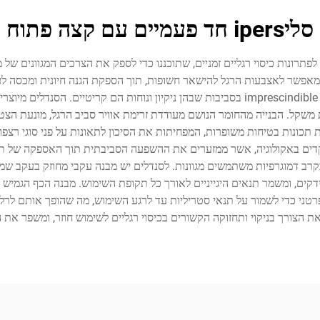
סליipers חד פעמיים עם קצה פתוח
תרונות כיסוי רגליים זמניים, שתוכננו כדי לספק את הצרכים המגוונים של מ
 שמאפשר לאצבעות הרגל להישאר חשופות, תוך הספקת הגנה חיונית ומכסה ל
משלבים נוחות עם דרישות היגיינה, מה שהופך אותם לבחירה imprescindible בסביבות שבהן ניקיו
משקל. הבנייה מהחומר הנושם מעודדת זרימת אוויר סביב הרגל, מונעת הצט
כונות בטיחות משופרות, המפחיתות את הסיכון לתאונות על פני סוגי רצפות
ים באקולוגיה, אשר ממזערים את ההשפעה הסביבתית תוך האספקה של תכונו
 בקרב דמוגרפיות משתמשים מגוונות. לסנדלים יש מבנה עקבי מחוזק בעקב שמס
דקים, ומשמר תנאים היגייניים לאורך כל תקופת השימוש. מבנה הכף הגמיש 
טני כדי לשמור על תנאי סטריליות עד לרגע השימוש, מה שהופך אותם לרלוו
 הצורך בניקוי ותחזוקה הקשורים בכיסוי רגליים לשימוש חוזר, ומשפר את 