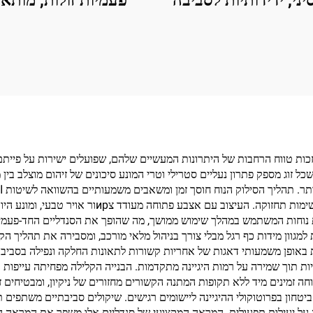
יני, ידידותיות לסביבה
פעמיות זולות, מותא
ת למים, עם כף סיבים,
אישית, לספא ולטיסו
י טיסה חד פעמיות
למלונות, לנשים וגבר
מכירה עיקרית, ניתנות 
סביבתי
 שכל זוג מספק פתרון נעליים סטרילי וטרי המונע סיכונים של זיהום מוצלב בי
ותר. תהליך הסילוק הנוח חוסך זמן ומשאבים משמעותיים בהשוואה לשיטות ا
ומאפשר לצוות להתמקד בפעילויות הטיפול המרכזיים ול
נוחות המשתמש במהלך שימוש ממושך, מה שהופך את הסנדליים החד-פעמיים
אופן משמעותי דאגות של אחריות קשורות לתאונות החלקה ונפילה בסביבות 
ת תוך שמירה על רמות היגיינה מתקדמות. הבנייה הקלילה מפחיתה עייפות 
 זמינים מיד ללא תקופות המתנה הקשורים מחזורים של ניקיון, ומבטיחים 
טחון בפרוטוקולי ההיגיינה ליישומים רגישים. שיקולים סביבתיים משתפים 