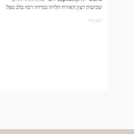
שביעות רצון האורח תלויה במידה רבה בלב טפל
לפרטי פרטים ובאמצעי נוחות. בין מגוון נקודות
הצג עוד
המגע המשפיעות על חוויית האורח, לנעלי הספא
תפקיד מרכזי ביצירת תחושת...