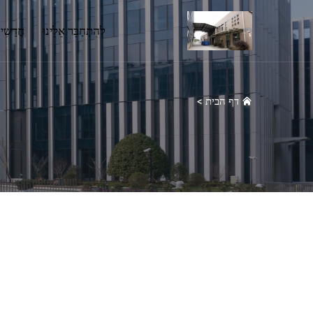
לְהִתְחַבֵּר אֵלֵינוּ
חֲדָשִי
דף הבית
>