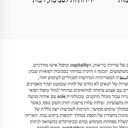
מות
ידידותיות לסביבה, רכות
ת,
ונוחות, ניתנות לפירוק,
ים,
למספאות, אורחים במלונות
לפירוק
וטיסות
סנדלי חד-פעמיים עם אצבע פתוחה מספקים ערך יוצא דופן בזכות טווח הרחבות של היתרונות המעשיים שלהם, שפועלים ישירות על פייתם של שירותי בריאות, הospitality וטיפול אישי מודרניים.
ן משתמשים. תכונה זו חיונית במיוחד בסביבות רפואיות שבהן
لتنظיה המסורתיות הנדרשות לסנדליים לשימוש חוזר,
א במשימות תחזוקה. העיצוב עם אצבע פתוחה מעודד צирור אויר טבעי, ומונע היווצרות של תנאים לא נוחים של לחות שכמעט תמיד מאפיינים
 עם אצבע פתוחה למתאימים במיוחד לנהלי טיפול רפואי
ארוכים או טיפולים בספא. גישת הגודל האוניברסלית מותאמת למגוון מידות כף רגל מבלי צורך בניהול מלאי מורכב, ומסבירה את תהליך הקנייה עבור מנהלי מתקנים. טכנולוגיית sole עם אחיזה מניעה
מקצועיות. יעילות עלות מייצגת יתרון חשוב נוסף, כאשר
במהלך שימוש ממושך, ותורמת לשביעות רצון כללית של
זמינות מתמדת של הספק במהלך תקופות ביקוש גבוה. האריזה
תועלת מפחתת בשימוש במים ובכימיקלים בהשוואה לניקיון
של נעליים מסורתיות, ותומכים ביוזמות של קיימות תוך שמירה על יעילות תפעולית. המראה המקצועי של סנדליים אלו משפר את המראה הכולל של סביבות בריאות והospitality, ותורם לחוויית