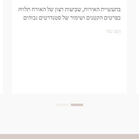
בתעשיית האירוח, שביעות רצון של האורח תלויה
בפרטים הקטנים ושימור של סטנדרטים גבוהים
ביותר של ניקיון ונוחות. בין הנתחי החיוניים
הצג עוד
שתרמו לחוויית אירוח חיובית, נעלי בית
חד-פעמיים של מלון ממלאים תפקיד...