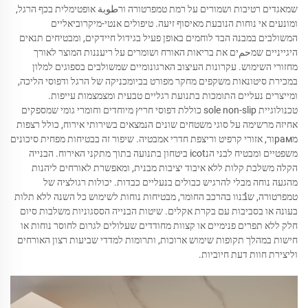
שמאגדים רטיבות ושמורים על רמת טמפרטורה ורطوبة אופטימלית בכף הרגל,
ומונעים אי נוחות הנובעת מאיסוף זיעה. טיפולים אנטי-מיקרוביאליים
המשולבים במבנה הבד לוחמים באופן פעיל בגידול חיידקים, ומבטיחים תנאים
היגייניים שמحمים את בריאות האורח ושומרים על ריעננות המוצר לאורך
מחזורי השימוש. עקרונות העיצוב הארגונומיים שמשולבים בספוגים למלון
במכירת סיטונאות משקפים מחקר מפורט בביומכניקה של הרגל ודפוסי הליכה,
ומייצרים נעליים התומכות בתנועת רגליים טבעית ומצמצמות עייפות.
טכנולוגיית sole non-slip כוללת דפוסי חריץ מיוחדים וחומרי גומי שמספקים
אחיזה מרשימה על סוגי משטחים שונים הנמצאים בשירותי אירוח, כולל רצפות
מрамור, אזורי קרפיט וריצפת חדרי אמבטיה. שיפור זה בבטיחות מפחית סיכונים
משפטיים ומבטיח לבני הנicot ביטחון בתנועה בתוך מתקני האירוח. הבנייה
הקלה משלבת קלות ללא איבוד יציבות מבנית, ומאפשרת לאורחים ליהנות
מהגעה נוחה מבלי להרגיש כבולים בנעליים כבדות. יכולות רגולציה של
טמפרטורה, שבُנוו בהרכב החומר, מבטיחות נוחות לשימוש כל השנה ללא תלות
בעונה או בסביבות עם בקרת אקלים. שיטות הבנייה הססגוניות משלבות סיום
חלק ללא תפרים פנימיים או קצוות מחודדים שעלולים לגרום לחוסר נוחות או
חישות במהלך תקופות שימוש ארוכות, ותרומות למדדי שביעות רצון האורחים
וליצירת חוות דעת חיוביות.