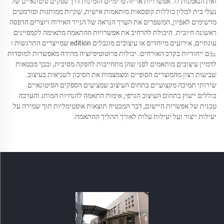
ואת הנאמנות לו. אפשרויות אריזה פרימיום הזמינות דרך ספקים סיטונאיים של
נעלי בית למלון כוללות קופסאות מותאמות אישית, שקיות ממותגות ופורמטים
מרשימים לאפיון, המשפרים את הערך הנראה של הנייר האירוח ויוצרים הדפסה
ראשונה חיובית. היכולת להרחיב את אפשרויות ההתאמה מתאימה לקמפיינים
עונתיים, אירועים מיוחדים או עיצובים מוגבלים edition שמייצרים התרגשות ו
느ם ייחודיות בקרב האורחים. יכולות פרוטוטיפיזציה מהירה מאפשרות למוסדות
לדמיין עיצובים מותאמים לפני שהן מתחייבות להפקה מסיבית, ובכך מבטאות
שביעות רצון מהמוצרים הסופיים ומצמצמות את הסיכון לשגיאות בעיצוב.
שירותי תמיכה מקצועיים בתחום העיצוב שמציעים הספקים הסיטונאיים
כוללים ייעוץ בתחום העיצוב הגרפי, אימות התאמה להנחיות המותג והערכה
טכנית של אפשרות היישום, דבר המבטיח תוצאות אופטימליות תוך שמירה על
יעילות ייצור ועל יעילות עלות לאורך תהליך ההתאמה.