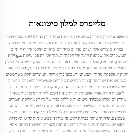
סלייפרס למלון סיטונאות
סandles למלון במכירה סיטונאית מייצגות עמוד תורן בהיצע של תוספי אירוח
בתעשיית האירוח, ומספקות למוסדות פתרונות זולים לחוויית נוחיות ברמה
גבוהה. מוצרים אלה, שהם נעליים מיוחדים, מהווים תוספי אירוח חיוניים
שמשפרים את שביעות הרגל של הלקוחות, תוך שמירה על יעילות تشغילית
למלונות, מספחים, ספאים ומבני אירוח אחרים. התפקיד העיקרי של סנדל למלון
במכירה סיטונאית מתרחב מעבר להגנה בסיסית על כפות הרגל, וכולל שימור
היגיינה, אספקת נוחות וייצוג המותג בסביבות אירוח. המוצרים הללו משתמשים
בטכנולוגיות ייצור מתקדמות הכוללות טיפולים אנטי-מיקרוביאליים, חומרים
שמאפשרים ספיגת רטיבות והנעתה החוצה, ועקרונות עיצוב ארגונומיים כדי
להבטיח חווית אורח אופטימלית. התכונות הטכנולוגיות המשולבות בסנדל
מודרניים למלון במכירה סיטונאית כוללות בניה של כף לא מחליקה, חומרים
סינתטיים נושמים, ואפשרויות חד-פעמיות או ניתנות לשימוש חוזר, בהתאם
לדרישות המוסד. היישומים משתרעים על פני מלונות יוקרה, אירוח בתקציב
מצומצם, שירותי טיסה בכיתה ראשונה, מתקני ספא, אוניות שייט, ומוסדות
רפואיים שבהם היגיינת כפות הרגל והנוחות נשארות חשובות ביותר. אופי
המכירה הסיטונאית של המוצרים מאפשר יתרונות של קנייה בכמות גדולה,