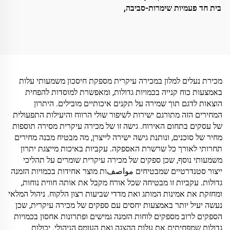
ספא וליניות תעופה
בית חד פעמיות שימרות-סביבה,
לקידום מכירות, לנעלי אורח
בטיסות או במלונות
מכירת נעלים למלון במכירה עיקרית מספקת חיסכון משמעותי עלות
באמצעות כוח קנייה בכמויות גדולות, ומאפשרת למוסדות להפחית
הוצאות לדגם תוך שמירה על תקנים איכותיים מובילים. היתרון
המחירים הזה מתורגם ישירות לשיפור שולי הרווח והיעילות התפעולית
של עסקים בתחום האירוח. גישה זו של מכירה עיקרית מסירה תוספות
מחיר של סוכנים, ונותנת גישה ישירה לייצרן, מה מבטיח מבנה מחירים
תחרותי לאורך כל שרשרת האספקה. עקביות באיכות מייצגת יתרון
משמעותי נוסף, שכן ספקים של מכירה עיקרית שומרים על תהליכי
ייצור סטנדרטיים שמבטיחים مواصفות מוצר אחידות בכמויות הזמנה
גדולות. עקביות זו מבטיחה שכל אורח מקבל את אותה חווית נוחות,
ומחזקת את אמינות המותג ואת מדדי שביעות רצון הלקוח. ניהול המלאי
נעשה יעיל יותר באמצעות יחסים עם ספקים של מכירה עיקרית, שכן
הספקים לרוב מספקים לוחות הזמנה גמישים ופתרונות אחסון בכמויות
גדולות שמפחיתים את עלות ההצגה ואת העומס הניהולי. יכולות