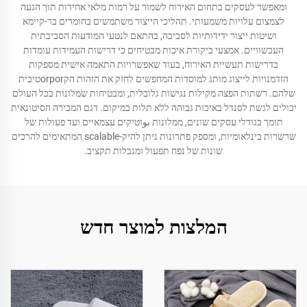
ומאפשר לעסקים בתחום האירוח לשמור על רמות מלאי אחידות תוך הגעה
לצמצום עלויות משמעותי. תהליכי הייצור משתמשים בחומרים בר-קיימא
ושיטות ייצור ידידותיות לסביבה, בהתאם לנטעי המודעות הסביבתית
העכשוויים. אמצעי ביקורת איכות מבטיחים כי דרישות העמידות עומדות
בדרישות תעשיית האירוח, בעוד שאפשרויות התאמה אישית מספקות
הזדמנויות לייצוג מותג למוסדות המחפשים לחזק את הזהות הקorporטיבית
שלהם. רשתות הפצה מקילות נגישות גלובלית, ומבטיחות שמלונות בכל העולם
יכולים לגשת לסנדל באיכות גבוהה ללא תלות במיקום. דגם המכירה הסיטונאית
תומך בגודלי עסקים שונים, ממלונות بوוטיקים עצמאיים ועד פעולות של
שרשרות בינלאומיות, ומספק פתרונות ניתן להיק-scalable המתאימים להרכים
שונות של נפח תפעול ומגבלות תקציב.
המלצות למוצר חדש