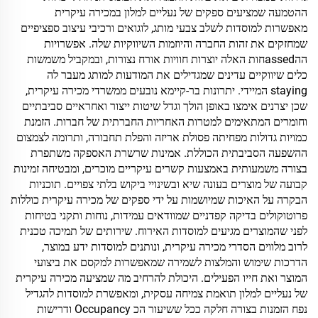
ההטמעה שמציעים ספקים של נעליים למלון במכירה עיקרית
מאפשרות למוסדות לשלב צבעי מותג, לוגואים ורכיבי עיצוב ספציפיים
שמחזקים את זהות החברה והיוזמות השיווקיות שלה. אפשרויות
ההassedחות האלה יוצרות חוויות אורח נצורות, ובמקביל משמשות
כלים שיווקיים עדינים שמגדילים את המודעות למותג מעבר לה
staying המיידי. יתרונות בר-קיימא נובעים ממשרדי מכירה עיקרית,
שכן יצרנים אימצו באופן הולך וגדל שיטות ייצור ואחראיים סביבתיים
וחומרים המתאימים למטרות האחריות החברתית של חברות. הזמנת
כמויות גדולות מפחיתה פסולת אריזה והפלת תחבורה, ותרומה לצמצום
ההשפעה הסביבתית הכוללת. אמינות שרשרת האספקה משתפרת
בצורה משמעותית באמצעות קשרים עיקריים מוכרים, ומבטיחה זמינות
קבועה של מוצרים בעונה שיא ובשינויי ביקוש בלתי צפויים. תוכניות
הבקרה על האיכות שמיושמות על ידי ספקים של מכירה עיקרית כוללות
פרוטוקולים בדיקה קפדניים שמוודאים עמידות, נוחות ותקני בטיחות
לפני שהמוצרים מגיעים למוסדות האירוח. שירותים של תמיכה טכנית
לרוב מלווים הסדרי מכירה עיקרית, ונותנים למוסדות ידע במוצר,
הדרכות שימוש והמלצות לשמירה שמאפשרות למקסם את ביצועי
המוצר ואת חייו הפעילים. היכולת להרחיב מה שמציעה מכירה עיקרית
של נעליים למלון תואמת צמיחה עסקית, ומאפשרת למוסדות להגדיל
נפח הזמנות בצורה חלקה ככל ששיעור הכ Occupancy ודרישות