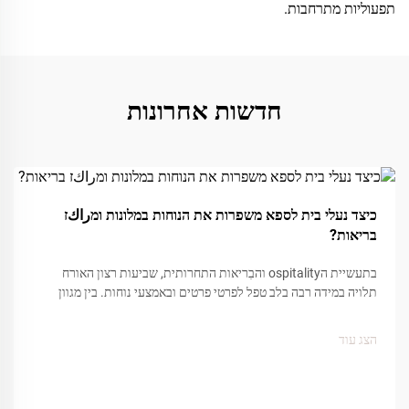
תפעוליות מתרחבות.
חדשות אחרונות
05
כיצד נעלי בית לספא משפרות את הנוחות במלונות ומراكז
Dec
בריאות?
בתעשיית הospitality והבִריאות התחרותית, שביעות רצון האורח
תלויה במידה רבה בלב טפל לפרטי פרטים ובאמצעי נוחות. בין מגוון
נקודות המגע המשפיעות על חוויית האורח, לנעלי הספא תפקיד מרכזי
ביצירת תחושת...
הצג עוד