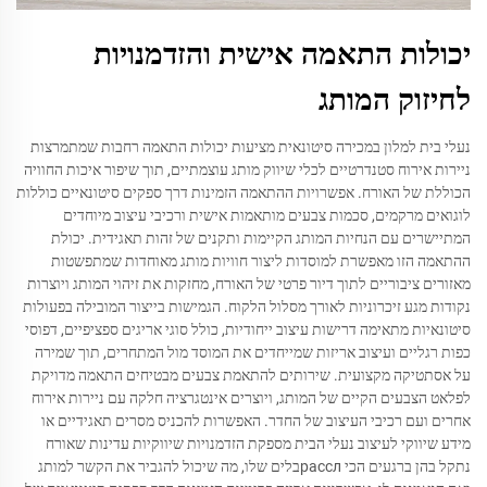
יכולות התאמה אישית והזדמנויות
לחיזוק המותג
נעלי בית למלון במכירה סיטונאית מציעות יכולות התאמה רחבות שמתמרצות
ניירות אירוח סטנדרטיים לכלי שיווק מותג עוצמתיים, תוך שיפור איכות החוויה
הכוללת של האורח. אפשרויות ההתאמה הזמינות דרך ספקים סיטונאיים כוללות
לוגואים מרקמים, סכמות צבעים מותאמות אישית ורכיבי עיצוב מיוחדים
המתיישרים עם הנחיות המותג הקיימות ותקנים של זהות תאגידית. יכולת
ההתאמה הזו מאפשרת למוסדות ליצור חוויות מותג מאוחדות שמתפשטות
מאזורים ציבוריים לתוך דיור פרטי של האורח, מחזקות את זיהוי המותג ויוצרות
נקודות מגע זיכרוניות לאורך מסלול הלקוח. הגמישות בייצור המובילה בפעולות
סיטונאיות מתאימה דרישות עיצוב ייחודיות, כולל סוגי אריגים ספציפיים, דפוסי
כפות רגליים ועיצוב אריזות שמייחדים את המוסד מול המתחרים, תוך שמירה
על אסתטיקה מקצועית. שירותים להתאמת צבעים מבטיחים התאמה מדויקת
לפלאט הצבעים הקיים של המותג, ויוצרים אינטגרציה חלקה עם ניירות אירוח
אחרים ועם רכיבי העיצוב של החדר. האפשרות להכניס מסרים תאגידיים או
מידע שיווקי לעיצוב נעלי הבית מספקת הזדמנויות שיווקיות עדינות שאורח
נתקל בהן ברגעים הכי расслבלים שלו, מה שיכול להגביר את הקשר למותג