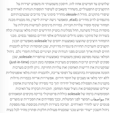
שלושים עד חמישים אחוז לזוג. חיסכון משמעותי זה משפיע ישירות על
התקציבים התפעוליים, משחרר משאבים לשיפור תוספות הנוחות לאורחים או
שיפורי מתקנים. מודל ה-olesale מחדיר סימוני ערך מרובים שבעקבותיהם
מתנפחים לרוב מחירים בetail, ומאפשר גישה ישירה לייצרן, מה מבטיח מבנה
תמחור שקוף ומסיר עלויות חבויות. כמויות מינימום לגמישות מקילות על
מוסדות בגודל משתנה, החל ממלונות בוטיק הדורשים רמות מלאי צנועות וכלה
בשורות של מתקני נופש גדולים המנהלים אלפי חדרים במספר נכסים. מבני
התמחור היציבים שהוצעו באמצעות יחסים של solesale מאפשרים תכנון
תקציבים והערכות תחזיות פיננסיות מדויקות, שכן המוסדות יכולים להבטיח
חוזים לטווח ארוך המגנים מפני תנודות שוק ושינויים בעלות חומרי גלם. ניהול
המלאי נעשה מפושט באופן משמעותי באמצעות שותפויות solesale, שכן
ספקים לעיתים קרובות מספקים מערכות אספקה בזמן הנכון (just-in-time)
שמקטינות את דרישות האחסון ואת עלויות החזיקה. ניתן להקים מערכות
הזמנה אוטומטיות בהתבסס על דפוסי צריכה, ולהבטיח רמות מלאי אופטימליות
ללא יתר מלאי או מצבים של חוסר חירום. אפשרויות אריזה בכמויות גדולות
מקטינות את הפסולת מארסול יחידתי תוך כדי מסירה של פתרונות אחסון
יעילים שממקסמים את ניצול שטח המחסן. תוכניות הבקרה על האיכות
הממומשות ברמה של solesale כוללות פרוטוקולי בדיקה מקיפים המאמתים
את مواصفات המוצר לפני המשלוח, ובכך מפחיתים את הסבירות ש מוצרים
פגומים יגיעו לחדרי האורחים. תמיכה בשירות לקוחות מבוססת נפח מספקת
ניהול חשבון ייעודי וסיוע טכני שמבטיח פעולות חלקות ופתרון מהיר לכל בעיה