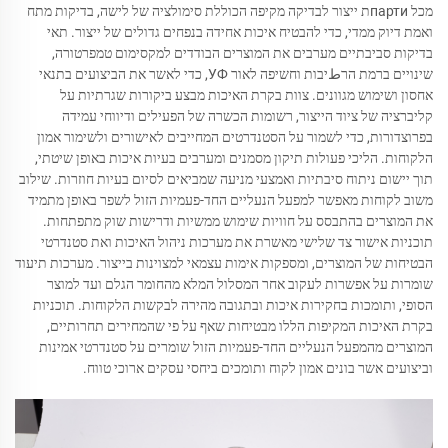
מכל партиת ייצור לבדיקה מקיפה הכוללת סימולציה של לישה, בדיקות מתח
ואמת דיוק ממדי, כדי להבטיח איכות אחידה בנפחים גדולים של ייצור. תאי
בדיקות סביבתיים מערבים את המוצרים הבודדים למקסימום טמפרטורה,
שינויים ברמת הרطיבות וחשיפה לאור УФ, כדי לאשר את הביצועים בתנאי
אחסון ושימוש מגוונים. צוות בקרת האיכות מבצע ביקורות שגרתיות על
קליברציה של ציוד הייצור, רשומות הכשרה של הפעילים ודיווחי עמידה
בפרוצדורות, כדי לשמור על הסטנדרטים המחייבים לאישורים ולשימור אמון
הלקוחות. הליכי פעולות תיקון מסמנים ומערבים בעיות איכות באופן שיטתי,
תוך יישום ניתוח סיבתיות ואמצעי מניעה שמביאים לסיום בעיות חוזרות. שילוב
משוב לקוחות מאפשר למפעל הנעליים החד-פעמיות הזול לשפר באופן מתמיד
את המוצרים בהתבסס על חוויות שימוש ממשיות ודרישות שוק מתפתחות.
תוכניות אישור צד שלישי מאשרת את מערכות ניהול האיכות ואת סטנדרטי
הבטיחות של המוצרים, ומספקות אימות עצמאי למצוינות בייצור. מערכות תיעוד
שומרות על אפשרות לעקוב אחר המסלול המלא מהחומר הגלם ועד למוצר
הסופי, ותומכות בחקירות איכות ובתגובה מהירה לבקשות הלקוחות. תוכניות
בקרת האיכות המקיפות הללו מבטיחות שאף על פי שהמחירים תחרותיים,
המוצרים מהמפעל הנעליים החד-פעמיות הזול שומרים על סטנדרטי אמינות
וביצועים אשר בונים אמון לקוח ותומכים ביחסי עסקים ארוכי טווח.