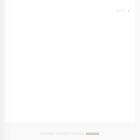
נקודות המגע המשפיעות על חוויית האורח, לנעלי הספא תפקיד מרכזי
ביצירת תחושת...
הצג עוד