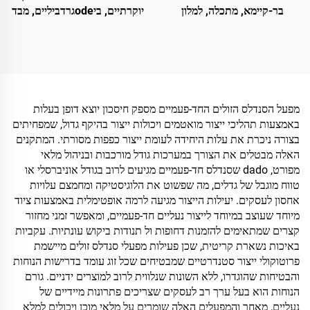
בר-קיימא, מתכלה, למלון
יוקרתיים, ביodeגרדביליים, מבד
ולخطوط תעופה, נעלי בית
קוטון ומסיסלת עץ, עם לוגו
אקולוגיות, מכותנה ופשתן,
מותאם אישית למלונות וחברות
לגברים ולנשים
תעופה
מפעל הסנדלס הזולים החד-פעמיים מספק חיסכון יוצא דופן בעלות
באמצעות תהליכי ייצור מואטמים ויכולות ייצור בהיקף גדול, שמפחיתים
בצורה ניכרת את עלות היחידה לעומת ייצור כפפות מסורתי. המתקנים
האלה מבטלים את הצורך במערכות גודל מורכבות ובניהול מלאי
מפורט, dado שסנדלס חד-פעמיים מגיעים לרוב בגודל אוניברסלי או
טווח מוגבל של גדלים, מה שפשוט את הלוגיסטיקה ומחמצם עלויות
אחסון לעסקים. יעילות הייצור מגיעה לרמה אופטימלית באמצעות ציוד
מיוחד שעוצב במיוחד לייצור נעליים חד-פעמיים, ומאפשר זמני מחזור
קצרים שמתאימים להזמנות דחופות ול תנודות ביקוש עונתיות. עקביות
באיכות נשארת קריטית, שכן פעילות מפעלי סנדלס זולים מיישמת
פרוטוקולי ייצור סטנדרטיים שמבטיחים שכל זוג עומד בדרישות הנוחות
והבטיחות שהוגדרו, ללא השונות שנלווית לרוב למוצרים ידניים. גורם
הנוחות הוא בעל ערך רב לעסקים שצריכים פתרונות מיידיים של
נעליים, מאחר והמפעלים האלה שומרים על מלאי מוכן ויכולים למלא