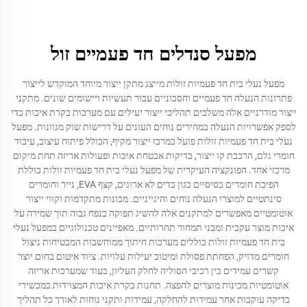
מפעל סנדלים חד פעמיים זול
מפעל נעלי בית חד פעמיות זולות מייצג מתקן ייצור מיוחד המוקדש לייצור
פתרונות הנעלה חד פעמיים וחסכוניים עבור תעשיות ויישומים שונים. מתקני
ייצור מודרניים אלה משלבים תהליכי ייצור יעילים עם מערכות בקרת איכות כדי
לספק אפשרויות הנעלה במחירים נוחים העונים על דרישות שוק מגוונות. מפעל
נעלי בית חד פעמיות זולות פועל כמרכז ייצור מקיף, הכולל פיתוח עיצוב, עיבוד
חומרי גלם, הרכבת קו ייצור, בדיקות אבטחת איכות ופעולות אריזה תחת מיקום
מרכזי אחד. הפונקציה העיקרית של מפעל נעלי בית חד פעמיות זולות כוללת
הפיכת חומרים בסיסיים כגון בדים לא ארוגים, קצף EVA, נייר וחומרים
סינתטיים למוצרי הנעלה נוחים והיגייניים. מכונות מתקדמות וקווי ייצור
אוטומטיים מאפשרים למתקנים אלה להשיג תפוקה בנפח גבוה תוך שמירה על
איכות מוצר עקבית ומבני תמחור תחרותיים. מאפיינים טכנולוגיים במפעל נעלי
בית חד פעמיות זולות כוללים מערכות חיתוך ממוחשבות המבטיחות ניצול
חומרים מדויק, הפחתת פסולת ומיטוב יעילות עלויות. ציוד איטום בחום יוצר
קשרים עמידים בין רכיבי הסוליה לחלק העליון, בעוד שמערכות אריזה
אוטומטיות מכינות מוצרים להפצה. תחנות בקרת איכות המצוידות במכשירי
בדיקה עוקבות אחר עמידות להחלקה, עמידות ותקני נוחות לאורך כל תהליך