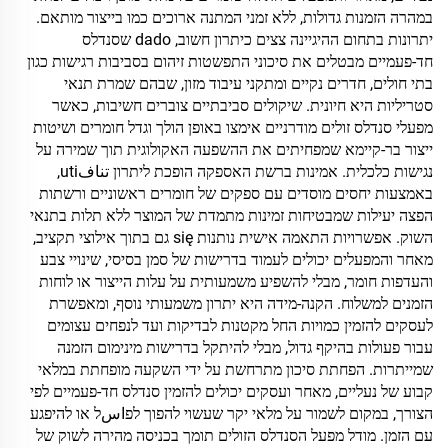
במהרה הזמנות גדולות, ללא זמני המתנה ארוכים כמו בייצור מותאם.
יתרונות בתחום ההיגיינה צצים כיתרון חשוב, dado שסנדלס
חד-פעמיים מבטלים את סיכוני התפשטות זיהום בסביבות רגישות כגון
בתי חולים, חדרים נקיים ומתקני עיבוד מזון, שבהם שמרת תנאי
סטריליות היא חיונית. שיקולים סביבתיים צוברים חשיבות, כאשר
מפעלי סנדלס זולים מודרניים אימצו באופן הולך וגדל חומרים ושיטות
ייצור בר-קיימא שמפחיתים את ההשפעה האקולוגית תוך שמירה על
נגישות כלכלית. אמינות ברשת האספקה הופכת ליתרון تنافuti,
באמצעות יחסים מוסדים עם ספקים של חומרים ראשוניים ורשתות
הפצה יעילות שמבטיחות זמינות מתמדת של המוצר ללא תלות בתנאי
השוק. אפשרויות התאמה אישית נותנות się גם בתוך אילוצי תקציב,
מאחר והמפעלים יכולים לעמוד בדרישות של סמן בסיסי, שינויי צבע
והעדפות חומר, מבלי להשפיע משמעותית על עלות הייצור או לוחות
הזמנים למשלוח. הקנה-מידה היא יתרון משמעותי נוסף, ומאפשרת
לעסקים להזמין כמויות החל מקטנות לבדיקות ועד לנפחים עצומים
עבור פעולות בהיקף גדול, מבלי להיתקל בדרישות מינימום הזמנה
שמייתרות. הפחתת סיכון מתרחשת על ידי השקעה מופחתת במלאי
קבוע של נעליים, מאחר ועסקים יכולים להזמין סנדלס חד-פעמיים לפי
הצורך, במקום לשמור על מלאי יקר שעשוי להפוך לפاسל או להיפגע
עם הזמן. מודל מפעל הסנדלס הזולים תומך בכניסה מהירה לשוק של