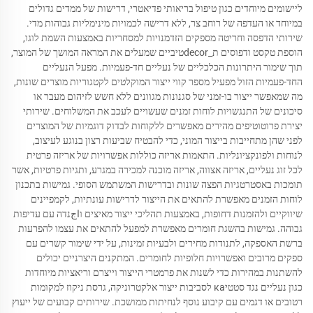
ליישומים מיוחדים כגון טיפול בריאותי פדיאטרי, דרישות של ממדים גדולים
במיוחד או העדפה של רוחב צר, ללא דרישה לכמויות מינימליות גבוהות מדי.
שירותי הדפסה וחריטה מספקים הזדמנויות למסחריות באמצעות השמת לוגו,
הוספת טקסט ודפוסים ת_decorטיביים שמעלים את המראה המושך של המוצר,
תוך שימור היתרונות הכלכליים של נעליים חד-פעמיות. מפעל הנעליים
החד-פעמיות הזול מפעיל מספר קווי ייצור המוקלטים לקטגוריות מוצרים שונות,
מה שמאפשר ייצור בו-זמני של סגנונות מגוונים ללא חשש לזיהום מעבר או
סיכונים של התנגשויות לוחות זמנים שעשויים לעכב את המשלוחים. שירותי
יצירת פרוטוטיפים מהירים מאפשרים ללקוחות לבדוק דוגמיות של המוצרים
לפני שהן מתחייבות בייצור המוני, כדי להבטיח שביעות רצון בנוגע לעיצוב,
לנוחות ולפונקציונליות. התאמות אריזה כוללות אפשרויות של אריזה פרטית
לכל זוג נעליים, אריזה אצווה, אריזה מוכנה למכירה במגרע, ותגיות פרטיות, אשר
תומכות באסטרטגיות הפצה שונות ובדרישות המשתמש הסופי. גמישות בתכנון
לוחות הזמנים מאפשרת להתאים את הייצור לדרישות עונתיות, לקמפיינים
שיווקיים ולהזמנות דחופות, באמצעות תהליכי ייצור מאיצים וاجנדה עם עדיפות
גבוהה. גמישות בהשגת חומרים מאפשרת למפעל להתאים את עצמו להפרעות
ברשת האספקה, לתנודות מחירים ולבעיות זמינות, על ידי שימור קשרים עם
ספקים מרובים ואפשרויות חלופיות לחומרים. המתקנים היצרניים יכולים
להשתנות במהירות כדי לשנות את פרמטרי הייצור וייצרם וריאציות מיוחדות
כגון נעליים נגד סטטיка לסביבות ייצור אלקטרוניקה, גרסת ניקוז למקומות
רטובים או דגמים עם קיבוע נוסף לנחיתות ממושכת. שירותים קבועים של ייעוץ