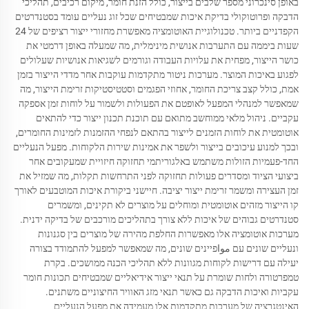
באופן סינכרוני מספר שלבים בייצור, כולל הזנת חומר, מיקום רכיבים, תהליכי
הדבקה ופרוטוקולי בדיקת איכות שמבטיחים שכל זוג נעליים עומד בסטנדרטים
הקפדניים ביותר. טכנולוגיית האוטומציה מאפשרת מחזורי ייצור רציפים של 24
שעות ביממה עם התערבות אנושית מינימלית, מה שמעלה באופן דרמטי את
כושר הייצור, מפחית את עלויות העבודה וגורמים לשגיאות אנושיות שעלולים
לפגוע באיכות המוצר. מערכות ניטור מתקדמות עוקבות אחר מדדי הייצור בזמן
אמת, כולל קצב צריכת החומר, אחוזי הפגמים וסטטיסטיקות זרימת הייצור, מה
שמאפשר למנהלי המפעל לאופטם את הפעולות ולשמור על לוחות זמן אספקה
עקביים. ניהול מלאי ממוחשב מתואם עם תוכנת תכנון ייצור כדי להתאים
אוטומטית את לוחות הזמנים לייצור בהתאם לנפחי ההזמנות לזמינות החומרים,
ובכך למנוע עיכובים בייצור ולשפר את אמינות שירות הלקוחות. מפעל הנעליים
החד-פעמיות הזולות משתמש באלגוריתמי תחזוקה חיזויית שמעקובים אחר
ביצועי הציוד ומסדרים פעולות תחזוקה לפני התרחשות תקלות, מה שמזיל את
זמן העצירה ומשמר זרימת ייצור יציבה. חיישני ביקורת איכות המוטבעים לאורך
קו הייצור מזהים אוטומטית ומוחלים על מוצרים לא תקינים, ומשמרים
סטנדרטים גבוהים של איכות ללא צורך בתהליכים מורכבים של בדיקה ידנית.
מערכות אוטומציה אלו מאפשרות החלפת מהירה של מוצרים בין סגנונות
ונעליים שונים עם مواפיינים שונים, מה שמאפשר למפעל להתמודד בצורה
יעילה עם דרישות לקוחות מגוונות ללא תהליכי הכנה ממושכים. בקרת
טמפרטורה ולחות שומרת על תנאי ייצור אידיאליים שמבטיחים תכונות חומר
עקביות ואיכות הדבקה גם כאשר תנאי מזג האוויר החיצוניים משתנים.
האינטגרציה של מערכות מתקדמות אלו מעמידה את מפעל הנעליים