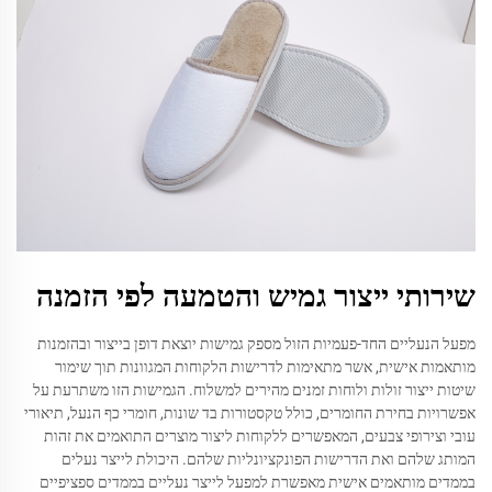
שירותי ייצור גמיש והטמעה לפי הזמנה
מפעל הנעליים החד-פעמיות הזול מספק גמישות יוצאת דופן בייצור ובהזמנות
מותאמות אישית, אשר מתאימות לדרישות הלקוחות המגוונות תוך שימור
שיטות ייצור זולות ולוחות זמנים מהירים למשלוח. הגמישות הזו משתרעת על
אפשרויות בחירת החומרים, כולל טקסטורות בד שונות, חומרי כף הנעל, תיאורי
עובי וצירופי צבעים, המאפשרים ללקוחות ליצור מוצרים התואמים את זהות
המותג שלהם ואת הדרישות הפונקציונליות שלהם. היכולת לייצר נעלים
בממדים מותאמים אישית מאפשרת למפעל לייצר נעליים בממדים ספציפיים