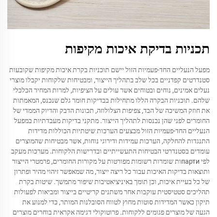
תכניות בדיקת איכות מקיפות
מפעל הנעליים החד-פעמיות הזול יישם תוכניות בקרת איכות מקיפות שקובעות
סטנדרטים קפדניים בכל שלב בתהליך הייצור, ומבטיחות שלקוחות יקבלו מוצרי
נעלים אמינים, נוחים ובטוחים אשר עולים על הציפיות, למרות המחיר הכלכלי
שלהם. תוכניות הבקרה הללו מתחילות בבדיקות חומר גלם שנכנס, המאמתות
את חוזק המשיכה של הבד, צפיפות הצלולוזה, תכונות הדבק והדיוק הממדי של
החומרים לפני שהן נכנסות לתהליך הייצור. מתקני בדיקות מעבדתיות במפעל
הנעליים החד-פעמיות הזול מבצעים הערכות שיטתיות הכוללות מדידות
התנגדות להחלקה, הערכות עמידות ודירוגי נוחות, אשר מבטיחות שהמוצרים
עומדים בסטנדרטי הבטיחות התעשייתיים ובדרישות הלקוחות. מערכות מעקב
לפי партиות שומרות רשומות מפורטות על מקורות החומרים, פרמטרי הייצור
ותוצאות בדיקות האיכות עבור כל ריצה ייצור, מה שמאפשר זיהוי מהיר ופתרון
של כל בעיית איכות, וכן תומך באיניציאטיבות שיפור מתמשך. שיטות בקרת
תהליכים סטטיסטית עוקבות אחר משתנים קריטיים בייצור ומביאות לפעולות
תיקון כאשר המדידות סוטות מחוץ לטווח הסובלנות המותר, כדי למנוע את
הגעה של מוצרים פגומים ללקוחות. פרוטוקולי דגימה אקראית בוחרים מוצרים