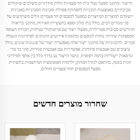
הייצור. מתקני מפעל נעלי בית חד פעמיות זולות מודרניים משלבים שיקולים
סביבתיים באמצעות תוכניות להפחתת פסולת ומכונות חסכוניות באנרגיה.
יישומים למוצרים המיוצרים במפעל לכפכפים חד פעמיים זולים משתרעים על
פני מגזרים רבים, כולל בתי מלון וספא בתעשיית האירוח, מתקני בריאות
הדורשים סביבות סטריליות, מפעלי ייצור עם פרוטוקולי בטיחות, חברות תעופה
המספקות שירותי נוחות לנוסעים ומקומות אירועים הזקוקים לפתרונות הנעלה
זמניים. הרבגוניות של מתקני ייצור אלה מאפשרת ייצור של סגנונות שונים, כולל
עיצובים עם אצבעות פתוחות, אפשרויות עם אצבעות סגורות, סוגי בד טרי
וגרסאות ייעודיות ברמה רפואית. כושר הייצור נע בדרך כלל בין אלפי למיליוני
זוגות בשנה, בהתאם לגודל המתקן ולרמות האוטומציה המיושמות בתשתית
מפעל הכפכפים החד פעמיים הזולים.
שחרור מוצרים חדשים