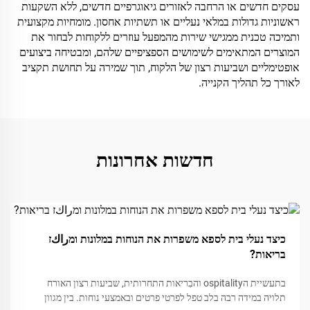
עסקים חדשים או הרחבה לאזורים גיאוגרפיים חדשים, ללא השקעות
ראשוניות גדולות במלאי נעליים או תשתיות אחסון. מומחיות מקצועית
ותמיכה טכנית ממגישי שירות מהמפעל עוזרים ללקוחות לבחור את
המוצרים המתאימים לשימושים הספציפיים שלהם, ומבטיחה ביצועים
אופטימליים ושביעות רצון של הלקוח, תוך שמירה על תחושת תקציב
לאורך כל תהליך הקנייה.
חדשות אחרונות
05
כיצד נעלי בית לספא משפרות את הנוחות במלונות ומراكז
Dec
בריאות?
בתעשיית הospitality והבִריאות התחרותית, שביעות רצון האורח
תלויה במידה רבה בלב טפל לפרטי פרטים ובאמצעי נוחות. בין מגוון