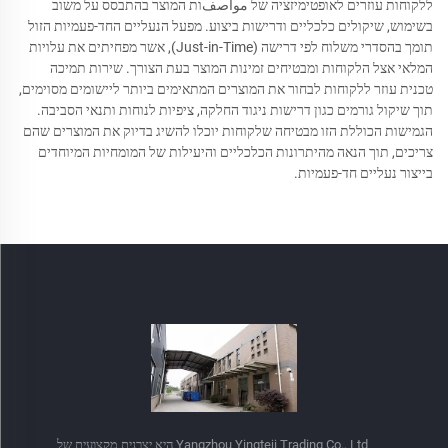
ללקוחות עוזרים לאופטימיזציה של مواصفות המוצר בהתבסס על משוב
בשימוש, שיקולים כלכליים ודרישות ביצוע. מפעל הנעליים החד-פעמיות הזול
תומך בהסדרי משלוח לפי דרישה (Just-in-Time), אשר מפחיתים את עלויות
המלאי אצל הלקוחות ומבטיחים זמינות המוצר בעת הצורך. שירות תמיכה
טכנית עוזר ללקוחות לבחור את המוצרים המתאימים ביותר ליישומים מסוימים,
תוך שיקול גורמים כגון דרישות ניגוד החלקה, ציפיות לנוחות ותנאי הסביבה.
הגמישות הכוללת הזו מבטיחה שלקוחות יוכלו להשיג בדיוק את המוצרים שהם
צריכים, תוך הנאה מהיתרונות הכלכליים והיעילות של המומחיות המיוחדים
בייצור נעליים חד-פעמיות.
Yangzhou Yingteji Trading Co., Ltd היא יצרנית מקצועית של