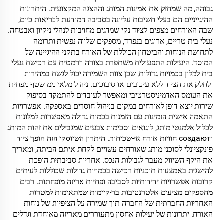
גבוהה, מה שמחזק את אמינות המותג וההצגה המקצועית. היתרונות
ההיגייניים הם בעלי חשיבות עליונה בסביבה המודעת לבריאות כיום,
שבה האורחים מצפים לציוד נקי שמדגים מחויבות לנהלי ניקיון ואבטחה.
נעלי בית טריים, ארוגים בנפרד, מספקים שלווה נפשית ותרומה
לתחושת הנוחות והביטחון הכוללת של האורח בתקני ההיגיינה של
המוסד. היעילות התפעולית משתפרת בצורה דרמטית עם רכישת נעלי
בית למלון בכמויות גדולות, שכן צוות השמירה יכול לגשת במהירות
ולחלק את הציוד ללא עיכובים או סיבוכים. ניהול מלאי ממושטף מפחית
את העומס האדמיניסטרטיבי ומאפשר לעובדים להתמקד בסיפוק
שירות יוצא דופן לאורחים במקום בניהול חוסרים באספקה. אפשרויות
התאמה אישית הזמינות עם הזמנות בכמות גדולה מאפשרות למלונות
לכלול אלמנטי מותג, לוגואים וסכימות צבעים שמגבילים את זהות המותג
וсоздают חוויות אורח אי-שכיחות. היתרון השיוoקי הזה הופך ציוד
פונקציונלי לסוכני מותג שאורחים עשויים לקחת איתם הביתה, ומאריך
את היקף השיווק מעבר לגבולות הנכס. אחריות סביבתית הופכת
להישגית באמצעות תוכניות רכישה בכמויות גדולות שכוללות לעיתים
קרובות אפשרויות ידידותיות לסביבה ופחיות אריזה מופחתות. רבים
מהספקים מציעים אלטרנטיבות בר-קיימות שמתאימות למטרות
האחריות החברתית של החברה תוך שמירה על הציפיות של נוחות
האורח. יתרונות של יעילות אחסון מתעוררים מאריזה מאוחדת וגדלים