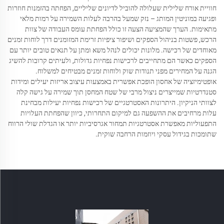
חוויית אורח שלילית שעלולה להוביל לדיונים שליליים, הפחתה בהזמנות חוזרות
ופגיעה במוניטין המותג – נזק שמעל בהרבה לעלות השמירה על רמות מלאי
מתאימות. הערך שהמציעה הצעה זו כולל הפחתת עומס העבודה של צוות
הרכש, פשטות בניהול הספקים ושיפור ציפיות זרימת המזומנים דרך לוחות זמנים
מאוחדים של רכישה. מלונות יכולים לנהל משא ומתן על תנאים טובים יותר עם
הספקים כאשר הם מתחייבים לרכישות נפחיות גדולות, ולעיתים קרובות להשיג
הגנה על המחירים מפני תנודות שוק ולוחות זמנים מבטיחים למשלוח.
אופטימיזציה של אחסון הופכת אפשרית באמצעות עיצוב אריזות יעילים ומידות
סטנדרטיות שמייצרים ניצול מרבי של שטח המחסן תוך שמירה על גישה קלה
לצוותי הניקיון. היתרונות האסטרטגיים של רכישות נפחיות יעילות מבחינת
עלות מרחיבים את ההשפעה גם למיקום התחרותי, כיוון שהפחתת העלויות
התפעוליות מאפשרת אסטרטגיות תמחור אגרסיביות יותר או הגדלת שולי הרווח
שתומכות בגידול עסקי ויוזמות הרחבה שוקית.