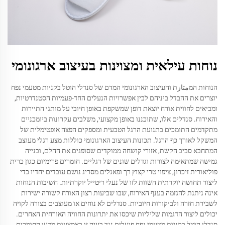
נוחות עילאית ומצוינות בעיצוב ארגונומי
הנוחות המمتازת והעיצוב הארגונומי המדם של סנדלי הוטל בקניות מטעמי נפח
יוצרים את ההבדל ביניהם לבין אפשרויות הנעלים החד-פעמיות הסטנדרטיות,
ומביאים לחווית אורח יוצאת דופן שמשקפת באופן חיובי על מותגי התיירות
והאירוח. סנדלים אלו, שתוכננו באופן מקצועי, משלבים עקרונות ביומכניים
מתקדמים התומכים בתנועת הרגל הטבעית ומספקים הפצה אופטימלית של
המשקל לאורך כף הרגל. תכונות העיצוב הארגונומי כוללות מצע רגלי מעוצב
המתחבא סביב הקשת, אזורי קושחה ממוקדים שסופגים את ההלם, ובנייה
גמישה שמתאימה לצורות וגדלים שונים של רגליים. חומרים פרימיום כגון כרית
פוליאורית זיכרון, ציפוי טרי קצוץ רך ופאנלים מסריג נושם עובדים יחדיו כדי
ליצור תחושה יוקרתית השוות לזו של נעלי ריטייל יוקרתיות. חשיבות הנוחות
אינה ניתנת להגזמה בענף האירוח, שבו שביעות רצון האורח קשורה ישירות
לשבירת חזרה ולביקורות חיוביות. סנדלים לא נוחים או מעוצבים בצורה לקויה
יכולים ליצור הדגמות שליליות שיכסו את יתרונות החוויה האורחית האחרים.
סנדלי הוטל בקניות מטעמי נפח פועלים נגד בעיה זו באמצעות מדעי החומרים