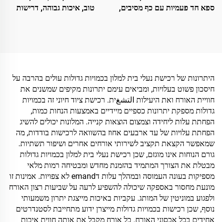
טוב, איכות גבוהה, דרישות
ספא חד פעמיות עם כף מסיבים,
תהליך מדויקות, נעלי בית נוחות
ידידותיות לסביבה, עם לוגו
חד-פעמיות למלון ולחברות
מותאם אישית, נעלי בית חד
תעופה
פעמיות
היתרונות של רכישת נעלי בית למלון בכמויות גדולות עולים בהרבה על
חיסכון פשוט בעלויות, ומביאים עימם יתרונות מקיפים שמשנים את
חוויית האורח ואת היעילות التشغית. רכישת ציוד חיוני זה בכמויות
גדולות מספקת יתרונות כספיים מיידיים באמצעות הנחות כמות,
הפחתת עלות ליחידה וצמצום הוצאות קנייה. המלונות יכולים להשיג
הפחתת עלויות של עד ארבעים אחוז בהשוואה לרכישות בודדות, מה
שמאפשר הקצאת תקציב לשירותי אורחים אחרים ושיפור תשתיות.
גורם הנוחות אינו מוגזם, שכן רכישת נעלי בית למלון בכמויות גדולות
מבטלת את הצורך המתמיד בהזמנת מחדש ומבטיחה רמות מלאי
מספיקות בעונה העמוסה ובמהלך עלות דemand לא צפויות. אמינות זו
מונעת מחסור באספקה שיכולה להשפיע לרעה על שביעות רצון האורח
ולפגוע במוניטין של המותג. עקביות באיכות מייצגת יתרון משמעותי
נוסף, שכן רכישות בכמויות גדולות מייצרן ידוע מתחייבת לסטנדרטים
אחידים בכל אכסוני האורח. כל אורח מקבל את אותה חווית איכות