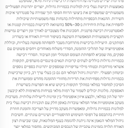
פתרונות יעילים מבחינה עלות-תועלת לרכישות וניהול מלאי, שסופקם
באמצעות רכישת נעלי בית למלונות בכמויות גדולות, יוצרים יתרונות תפעוליים
משמעותיים שמשפרים את ביצועי הרווח הסופי תוך שמירה על סטנדרטי איכות
השירות. ההנאות הכספיות מתחילות בהנחות נפח משמעותיות שיכולות
להפחית את עלות היחידות ב-30–50% בהשוואה לרכישות בכמויות קטנות או
לאסטרטגיות רכישה פרטנית. חסכונות אלו מצטברים לאורך זמן ויוצרים גמישות
תקציבית משמעותית המאפשרת השקעה בשיפור חוויית האורח או בשדרוג
המתקנים. היעילות ברכישות מתרחבת מעבר להפחתה פשוטה בעלויות, וכוללת
אופטימיזציה של תהליכי ההזמנה, הסדרי משלוח מאוחדים ויחסים פשוטים עם
ספקים, מה שמביא להפחתת העומס המנהלי וזמן העיבוד. הסדרי רכישה
בכמויות גדולות כוללים לעתים קרובות תנאים פיננסיים מועדפים, תקופות
אשראי מורחבות ובטוחי מילוי עדיפויות שמספקים יתרונות כספיים נוספים
וביטחון תפעולי. יתרונות ניהול המלאי הם גם כן בעלי ערך רב, כיוון שרכישות
בכמויות גדולות מפחיתות את תדירות מחזורי ההזמנה מחדש וממזערות את
הסיכון למחסור במלאי במהלך תקופות ביקוש שיא או הפרעות בשרשרת
האספקה. מלונות יכולים לשמור על רמות מלאי בטיחות מתאימות ללא קיבעון
יתר של הון במלאי, ולבצע איזון אופטימלי בין זמינות לייעילות עלותית. מערכות
מעקב אוטומטיות אחר המלאי עובדות באופן חלק עם תוכניות רכישת נעלי בית
למלונות בכמויות גדולות, ומאפשרות מעקב מדויק על הצריכה והזמנת חוזרת
חיזויית בהתבסס על דפוסי השימוש ההיסטוריים ושינויים עונתיים. חשיבות
ניהול המלאי הנאמן אינה ניתנת להגזמה בענף המלונאות, שבו שביעות רצון
האורח תלויה בזמינות עקבייה של הנכסים המבוקשים. מחסור במלאי יוצר