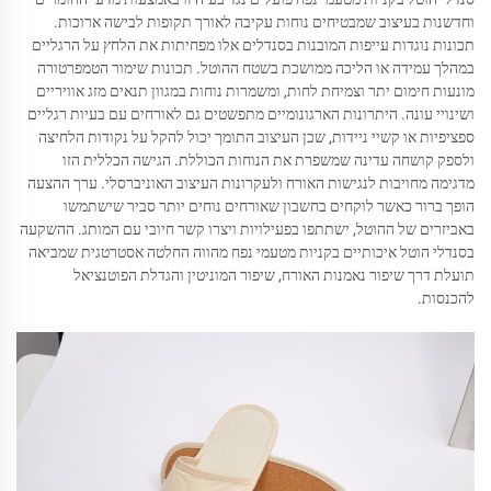
וחדשנות בעיצוב שמבטיחים נוחות עקיבה לאורך תקופות לבישה ארוכות.
תכונות נוגדות עייפות המובנות בסנדלים אלו מפחיתות את הלחץ על הרגליים
במהלך עמידה או הליכה ממושכת בשטח ההוטל. תכונות שימור הטמפרטורה
מונעות חימום יתר וצמיחת לחות, ומשמרות נוחות במגוון תנאים מזג אוויריים
ושינויי עונה. היתרונות הארגונומיים מתפשטים גם לאורחים עם בעיות רגליים
ספציפיות או קשיי ניידות, שכן העיצוב התומך יכול להקל על נקודות הלחיצה
ולספק קושחה עדינה שמשפרת את הנוחות הכוללת. הגישה הכללית הזו
מדגימה מחויבות לנגישות האורח ולעקרונות העיצוב האוניברסלי. ערך ההצעה
הופך ברור כאשר לוקחים בחשבון שאורחים נוחים יותר סביר שישתמשו
באביזרים של ההוטל, ישתתפו בפעילויות ויצרו קשר חיובי עם המותג. ההשקעה
בסנדלי הוטל איכותיים בקניות מטעמי נפח מהווה החלטה אסטרטגית שמביאה
תועלת דרך שיפור נאמנות האורח, שיפור המוניטין והגדלת הפוטנציאל
להכנסות.