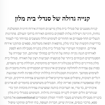
קנייה גדולה של סנדלי בית מלון
קניות מטענים של סנדלי בית מלון מייצגים חומרת אירוח חיונית המשלבת
נוחות, היגיינה ויעילות עלות לספקים בתחום האירוח ברחבי העולם. פתרונות
הנעליים החד-פעמיים או החוזרים לשימוש הללו מעוצבים במיוחד כדי לעמוד
בדרישות הקשות של בתי מלון, מרפאות רפואה משלימה, ספאים ומתקני אירוח
אחרים. התפקיד העיקרי של סנדלי בית מלון בקנייה מטבילה הוא לספק
לאורחים הגנה נקייה ונוחה על הרגליים במהלך שהותם, תוך שמירה על
הסטנדרטים הגבוהים ביותר של סניטציה ושביעות רצון של האורח. סנדלי בית
מלון מודרניים כוללים טכנולוגיית חומרים מתקדמת, הכוללת בדים נושמים,
כפות עם עמידות להחלקה ועיצובים ארגונומיים המבטיחים נוחות מיטבית גם
לשימוש ממושך. התכונות הטכנולוגיות כוללות יכולת ספיגת לחות שמונעת
רגליים רטובות, טיפולים אנטי-מיקרוביאליים המונעים צמיחת חיידקים, ובנייה
קלה שמאפשרת אחסון ואריזה קלה. הסנדלים משתמשים בחומרים לא ארוגים
איכותיים, בד טרי, או תערובות כותנה שמציעות עמידות מוכחת תוך כדי
שנותרים זולים יחסית לקנייה בכמויות גדולות. השימוש בסנדלי בית מלון
בקנייה מטבילה משתרע מעבר לחדרי המלון המסורים conventional אל מתקני
ספא, מרכזי כנסים, אוניות שייט, חברות תעופה, בתי חולים ומתקני טיפול