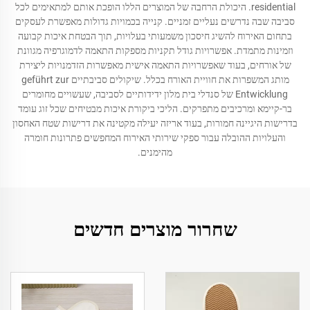
residential. היכולת הרחבה של המוצרים הללו הופכת אותם למתאימים לכל
סביבה שבה נדרשים נעליים זמניים. קנייה בכמויות גדולות מאפשרת לעסקים
בתחום האירוח להשיג חיסכון משמעותי בעלויות, תוך הבטחת איכות קבועה
וזמינות מתמדת. אפשרויות גודל תקניות מספקות התאמה לדמוגרפיה מגוונת
של אורחים, בעוד שאפשרויות התאמה אישית מאפשרות הזדמנויות ליצירת
מותג המשפרות את חוויית האורח בכלל. שיקולים סביבתיים geführt zur
Entwicklung של סנדלי בית מלון ידידותיים לסביבה, שעשויים מחומרים
בר-קיימא ומרכיבים מתפרקים. הליכי ביקורת איכות מבטיחים שכל זוג עומד
בדרישות היגיינה חמורות, בעוד אריזה יעילה מקטינה את דרישות שטח האחסון
והעלויות ההובלה עבור ספקי שירותי האירוח המחפשים פתרונות חומרה
מהימנים.
שחרור מוצרים חדשים