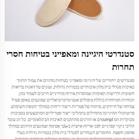
סטנדרטי היגיינה ומאפייני בטיחות חסרי
תחרות
סטנדרטים ייחודיים של היגיינה ומאפייני בטיחות מהווים את עמוד התווך
באיכות סנדלי בית מלון איכותיים בכמויות גדולות, ועונים על דאגות בריאות
חשובות ודרישות תאימות שמוסדות אירוח מודרניים חייבים לעמוד בהן.
הנוחיות המיוחדת כוללת טיפולים אנטי-מיקרוביאליים שמונעים באופן פעיל
צמיחה של חיידקים, פיתוח של פטריות וייצור ריחות במהלך תקופת השימוש.
פרוטוקולי ההיגיינה מתחילים בתהליכי ייצור סטריליים המתבצעים בסביבות
מבוקרות המ cumplים או חורגים מהתקנים האיכות הבינלאומיים. כל זוג עובר
הליכי ניקוי קפדניים לפני אריזה אישית בحاבי אטימה שמונעים הזיהום במהלך
אחסון והפצה. החומרים הנבחרים לסנדלי בית מלון בכמויות גדולות בעלי