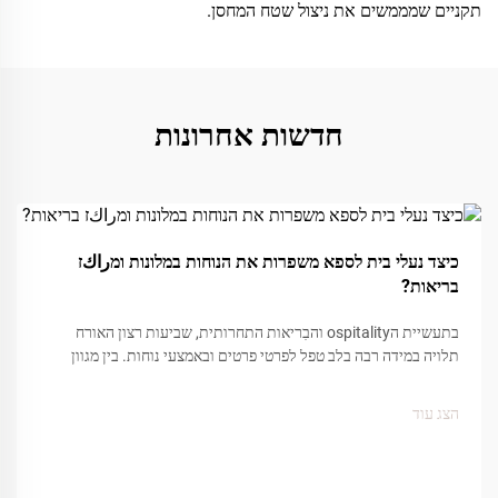
תקניים שמממשים את ניצול שטח המחסן.
חדשות אחרונות
05
כיצד נעלי בית לספא משפרות את הנוחות במלונות ומراكז
Dec
בריאות?
בתעשיית הospitality והבִריאות התחרותית, שביעות רצון האורח
תלויה במידה רבה בלב טפל לפרטי פרטים ובאמצעי נוחות. בין מגוון
נקודות המגע המשפיעות על חוויית האורח, לנעלי הספא תפקיד מרכזי
ביצירת תחושת...
הצג עוד