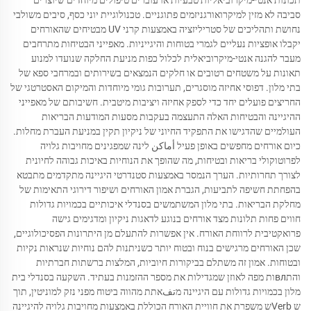
תכונות אנטי-מיקרוביאליות טבעיות או עוברים טיפולים מיוחדים שיוצרים
סביבה לא מזין למיקרואורגניזמים פתוגניים. טכנולוגיית יוני כסף, סיבים משולבי
נחושת ותהליכים של סטריליזציה באמצעות קרני UV מבטיחים שהאורחים
יקבלו אופציות נעליים לגמרי בטוחות והיגייניות. מאפייני הבטיחות מתרחבים
מעבר להגנה אנטי-מיקרוביאלית לכלול כפות מניעת החלקה שנועדו למנוע
תאונות על משטחים רטובים או חלקים הנמצאים בשירותים ובמרחבי ספא של
בתי מלון. דפוסי אחיזה מוסגרים, תערובות גומי מיוחדות והמיקום האסטרטגי של
החריצים פועלים יחד כדי לספק אחיזה ויציבות מיטבית. חשיבותם של מאפייני
ההיגיינה והבטיחות האלה התעצמה בעקבות מסעות המודעות הבריאות
העולמיים שהדגישו את התפקיד החיוני של ניקיון תקין במניעת העברת מחלות.
כיום אורחים מחפשים באופן פעיל أماكن לינה שמפגינים מחויבות גלויה
לפרוטוקולי בריאות ובטיחות, מה שהופך את הנוחיות באיכות גבוהה לחיונית
לצורך תחרותיות. הערך הנמסר באמצעות סטנדרטי היגיינה מתקדמים מתבטא
בהפחתת חשיפה לתביעות, הגברת אמון האורחים ושיפור דירוגי התאימות של
מחלקת הבריאות. בתי מלון המשתמשים בסנדלי איכותיים בכמויות גדולות
חווים פחות תלונות מצד אורחים בנוגע לדאגות ניקיון ומדגימים גישה
פרואקטיבית לרווחת האורח. אין אפשרות להתעלם מן היתרונות הפסיכולוגיים,
שכן האורחים מרגישים בנוח ובטוח יותר כשניתנות להם נוחיות שנראות נקיות
ובטוחות. אמון זה משתלם בביקורות חיוביות, המלצות ברשתות חברתיות
והתвлות מפה לאוזן שמגדילות את מספר ההזמנות בעתיד. השקעה בסנדלי בית
מלון בכמויות גדולות עם היגיינה מتفאתת מהווה ביטוח מפני נזק למוניטין, תוך
ש Verbש משפרת את חוויית האורח הכוללת באמצעות מחויבות גלויה להיגיינה