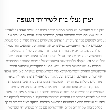
יצרן נעלי בית לשירותי תעופה
יצרן סנדלי תעופה מייצג תחום תמחור מיוחד במינו בתעשיית האספקה לאנשי
הטיס, שמטרתו ייצור פתרונות נוחים, היגייניים ובעלי עלות אפקטיבית של
נעליים לנוסעים במהלך טיסות. היצרנים מתמקדים ביצירת סנדלים קלי משקל,
חד-פעמיים או חצי חד-פעמיים, שמשפרים את הנוחות של הנוסעים תוך שמירה
על תקנים מחמירים של בטיחות תעופה ודרישות של יעילות תפעולית.
הפונקציה העיקרית של יצרן סנדלי תעופה כוללת עיצוב, ייצור והפצה של
נעליים המ đápiques על הדרישות הייחודיות של סביבות התעופה המסחרית.
חברות אלו משתמשות בטכנולוגיות טקסטיל מתקדמות, עקרונות עיצוב
ארוגונומיים ותהליכי ייצור בר-קיימא כדי ליצור מוצרים שמשרתים מיליוני נוסעי
אויר ברחבי העולם. התכונות הטכנולוגיות של פעילות יצרני סנדלי תעופה
מודרניים כוללות שורות ייצור אוטומטיות, מערכות בקרת איכות, מעבדות
לבדיקת חומרים ופתרונות אריזה מותאמים אישית. יצרנים מתקדמים
משתמשים בתרחישים ממוחשבים לעיצוב דפוסי סנדל אופטימליים, בחולמות
מיוחדות להכנה מדויקת של חומרים ובמימוש פרוטוקולים מחמירים לבדיקה כדי
להבטיח עמידות המוצר והתאמה לדרישות בטיחות. מתקני ייצור כוללים בדרך
כלל סביבות של חדרים נקיים, אזורי אחסון עם בקרת טמפרטורה ומערכות