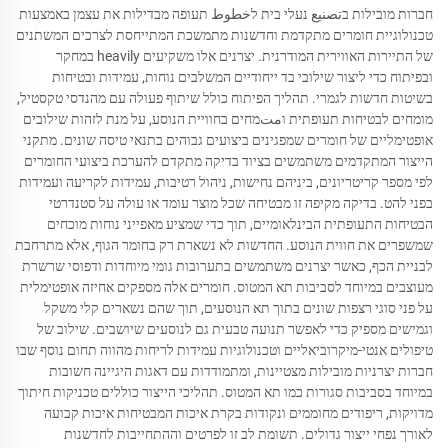
חברות מובילות בتصنيع נעלי בית לخطوط תעופה מבדילות את עצמן באמצעות
טכנולוגיית חומרים מתקדמת וחדשנות מתמשכת המתייחסת לצרכים המשתנים
של התיירות האווירית המודרנית. יצרנים אלו משקיעים heavily במחקר
ובפיתוח כדי ליצור שילובי בד ייחודיים המשלבים נוחות, עמידות ובטיחות
בשיטות חדשות לגמרי. תהליך הפיתוח כולל שיתוף פעולה עם מהנדסי טקסטיל,
מומחים לבטיחות תעופתית וمتמחים בחוויית הנוסע, על מנת לזהות שילובים
אופטימליים של חומרים שמפגינים ביצועים גבוהים בתנאי טיסה שונים. מתקני
הייצור המתקדמים משתמשים בציוד בדיקה מתקדם להערכת ביצועי החומרים
לפי מספר קריטריונים, ביניהם נחישות, ניהול רטיבות, עמידות לקריעה ועמידות
בפני להט. בדיקה מקיפה זו מבטיחה שכל מוצר עומד או עולה על סטנדרטי
הבטיחות התעופתית הבינלאומיים, תוך כדי שמציע מאפייני נוחות מוכחים
שמשפרים את חווית הנוסע. החדשות לא נשארת רק בחומר הגוף, אלא מתרחבת
לבניית הכף, כאשר יצרנים משתמשים בתערובות גומי מיוחדות ודפוסי שרשרת
מעוצבים במיוחד לסביבות תא המטוס. חומרים אלה מספקים אחיזה אופטימלית
על פני סוגי רצפות שונים בתוך תא הנוסעים, תוך שהם נשארים קלי משקל
וגמישים מספיק כדי לאפשר תנועה טבעית גם לנוסעים שיושבים. שילוב של
טיפולים אנטי-מיקרוביאליים וטכנולוגיות עמידות לריחות מהווה תחום נוסף שבו
חברות יצרניות מובילות מצטיינות, ומתמודדות עם דאגות היגיינה חשובות
במיוחד בסביבות סגורות כמו תא המטוס. תהליכי הייצור כוללים טכניקות חיתוך
מדויקות, ריפודים מחוממים ונקודות בקרת איכות המבטיחות איכות קבועה
לאורך נפחי ייצור גדולים. תשומת לב זו לפרטים וההתחייבות לחדשנות