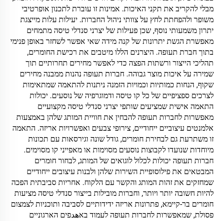
מבלי להקריב את תקני האיכות. אמינות זו עוברת לתכנון אופרטיבי
משופר ולהפחתת לחץ על צוותי ניהול החברות. יעילות עלות מייצגת
יתרון משמעותי נוסף, שכן פעילות של יצרני סנדלי טיסה מתמחים
מאפשרת הגשת יתרונות של קנה מידה שאי אפשר לשחזר באופן פנימי
בתוך חברת תעופה. היצרנים הללו מיטבים את רכישת החומרים,
תהליכי הייצור ורשתות הפצה כדי לאפשר מחירים תחרותיים תוך
שמירה על איכות מוצר גבוהה. חברות תעופה נהנות ממבנה מחירים
שקוף, הנחות כמותיות וכמויות הזמנה ניתנות להתאמה שמתאימות
לצרכים ספציפיים של כל קו טיסה ודמוגרפיה של נוסעים. יכולות
התאמה אישית שמציעים שותפי יצרני סנדלי טיסה מקצועיים
מאפשרות לחברות תעופה להבחין את חוויית המותג שלהן באמצעות
אלמנטים עיצוביים ייחודיים, צירופי צבעים ואפשרויות אריזה. התאמה
זו משתרעת גם לבחירת חומרים, גודל שונה וגירסאות עם תכונות
מיוחדות שנועדו לקבוצות נוסעים מסוימות או מאפייני קו מסוימים.
חברות תעופה יכולות לכלול לוגואים של המותג, לבחור חומרים
המבטאים את פילוסופיית השירות שלהן ולבנות עיצובים ייחודיים
שמחזקים את זהות המותג והקשר עם הלקוח. אחריות סביבתית הפכה
להיות חשובה יותר ויותר, וחברות מובילות בייצור סנדלי טיסה מציעות
חומרים בר-קיימא, פתרונות אריזה ידידותיים לסביבה ותוכניות לצמצום
פסולת, שמאפשרות לחברות תעופה לעמוד באهدפים הארגוניים