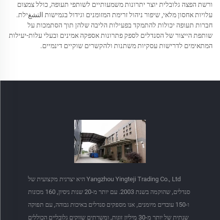
ורשת הפצה גלובלית יוצר יתרונות משמעותיים לשותפי תעופה, כולל צמצום
עלויות אחסון מלאי, שיפור ניהול זרימת המזומנים וגידול בגמישות التشغילת.
חברות תעופה יכולות להתמקד בפעילות הליבה שלהן תוך הסתמכות על
שותפת הייצור של הסנדלים לספק פתרונות אספקה אמינים ובעלי עלות-יעילות
המתאימים לדרישות עסקיות משתנות ולהקשרים שוקיים דינמיים.
Yangzhou Yingteji Trading Co., Ltd היא יצרנית מקצועית של
סנדלים, שהוקמה בשנת 2003. עם יותר מ-20 שנות ניסיון, 160 מכונות
ו-150 עובדים מיומנים, אנו מספקים סנדלים באיכות גבוהה, עם תפוקה
שנתית של יותר מ-30 מיליון זוגות, ומשרתים שווקים גלובליים הכוללים