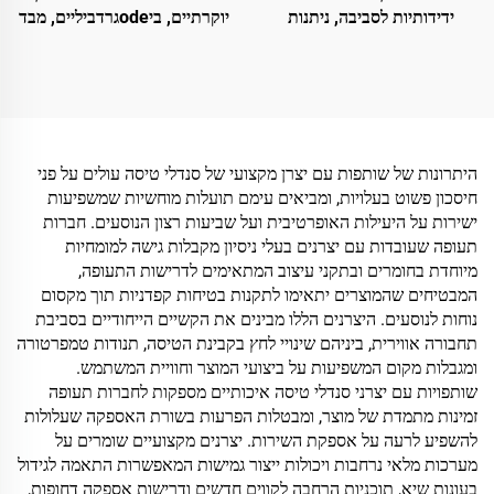
ידידותיות לסביבה, ניתנות
יוקרתיים, ביodeגרדביליים, מבד
לפירוק, עם אצבע פתוחה,
קוטון ומסיסלת עץ, עם לוגו
נושמות, למלונות וטיסות
מותאם אישית למלונות וחברות
תעופה
היתרונות של שותפות עם יצרן מקצועי של סנדלי טיסה עולים על פני
חיסכון פשוט בעלויות, ומביאים עימם תועלות מוחשיות שמשפיעות
ישירות על היעילות האופרטיבית ועל שביעות רצון הנוסעים. חברות
תעופה שעובדות עם יצרנים בעלי ניסיון מקבלות גישה למומחיות
מיוחדת בחומרים ובתקני עיצוב המתאימים לדרישות התעופה,
המבטיחים שהמוצרים יתאימו לתקנות בטיחות קפדניות תוך מקסום
נוחות לנוסעים. היצרנים הללו מבינים את הקשיים הייחודיים בסביבת
תחבורה אווירית, ביניהם שינויי לחץ בקבינת הטיסה, תנודות טמפרטורה
ומגבלות מקום המשפיעות על ביצועי המוצר וחוויית המשתמש.
שותפויות עם יצרני סנדלי טיסה איכותיים מספקות לחברות תעופה
זמינות מתמדת של מוצר, ומבטלות הפרעות בשורת האספקה שעלולות
להשפיע לרעה על אספקת השירות. יצרנים מקצועיים שומרים על
מערכות מלאי נרחבות ויכולות ייצור גמישות המאפשרות התאמה לגידול
בעונות שיא, תוכניות הרחבה לקווים חדשים ודרישות אספקה דחופות,