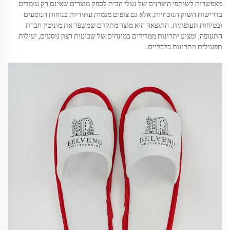
מאפשרות לשותפי היצרנים של נעלי הבית לספק מוצרים שאינם רק עומדים
בדרישות השוק הנוכחיות, אלא גם צופים מגמות עתידיות בנוחות הנוסעים
ובטיחות תעופתית. התוצאה היא מוצר מתקדם שמשפר את מוניטין חברת
התעופה, ומציע יתרונות ממדידים במונחים של שביעות רצון נוסעים, יעילות
תפעולית ויתרונות כלכליים.