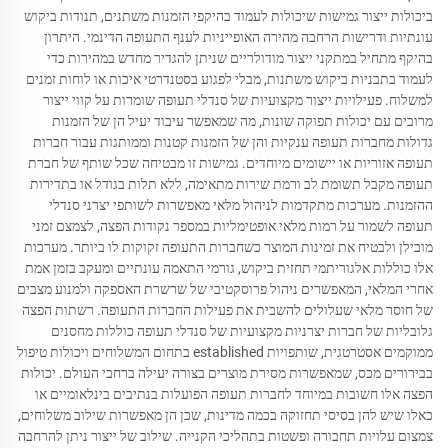
ביכולות ייצור גמישות שיכולות לעמוד בהיקפי הזמנות משתנים, תנודות ביקוש
עונתיות ודרישות הרחבה מהירה האופייניות לענף התעופה הדינמי. היתרון
בהיקף מתחיל במתקני ייצור מודולריים שניתן להגדיר מחדש במהירות כדי
לעמוד בתבניות ביקוש משתנות, מבלי לפגוע בסטנדרטי איכות או לוחות זמנים
למשלוח. פעילויות ייצור מקצועיות של סנדלי תעופה שומרות על קווי ייצור
מרובים עם יכולות תפוקה שונות, מה שמאפשר עיבוד יעיל הן של הזמנות
גדולות מחברות תעופה ענקיות והן של הזמנות קטנות וממותגות עבור חברות
תעופה אזוריות או יישומים מיוחדים. גמישות זו מבטיחה שכל שותף של חברת
תעופה מקבל תשומת לב ורמת שירות מתאימה, ללא תלות בגודל או בתדירות
ההזמנות. מערכות מתקדמות לניהול מלאי מאפשרות לשותפי יצרני סנדלי
תעופה לשמור על רמות מלאי אופטימליות במספר נקודות הפצה, לצמצם זמני
מובילן ולבטיח את זמינות המוצר כשחברות התעופה זקוקות לו ביותר. מערכות
אלו כוללות אלגוריתמי תחזית ביקוש, גורמי התאמה עונתיים ומעקב בזמן אמת
אחרי המלאי, המאפשרים ניהול פרוסקטיבי של שרשרת האספקה ולמנוע מצבים
של חוסר מלאי שעלולים להשבית את פעילות החברות התעופה. רשתות הפצה
גלובליות של חברות יצרניות מקצועיות של סנדלי תעופה כוללות מחסנים
ממוקמים אסטרטגית, שותפויות established בתחום המשלוחים ויכולות טיפול
בבירורים מכס, שמאפשרות מסירת מוצרים בצורה יעילה ברחבי העולם. יכולות
הפצה אלו חשובות במיוחד לחברות תעופה הפועלות בנתיבים בינלאומיים או
כאלו שיש להן בסיסי תחזוקה בכמה מדינות, שכן הן מאפשרות שילוב משלוחים,
צמצום עלויות תחבורה ופשטות בתהליכי הקנייה. שילוב של ייצור ניתן להרחבה