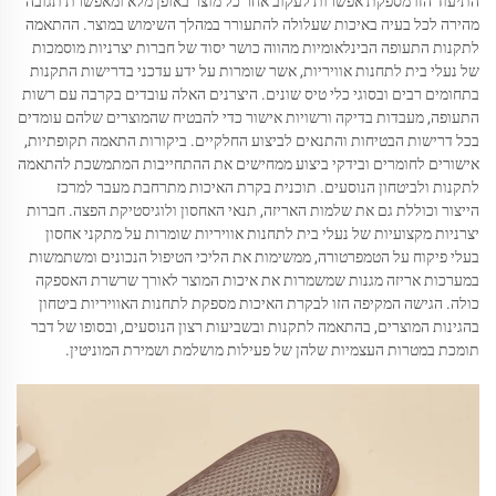
התיעוד הזו מספקת אפשרות לעקוב אחר כל מוצר באופן מלא ומאפשרת תגובה
מהירה לכל בעיה באיכות שעלולה להתעורר במהלך השימוש במוצר. ההתאמה
לתקנות התעופה הבינלאומיות מהווה כושר יסוד של חברות יצרניות מוסמכות
של נעלי בית לתחנות אוויריות, אשר שומרות על ידע עדכני בדרישות התקנות
בתחומים רבים ובסוגי כלי טיס שונים. היצרנים האלה עובדים בקרבה עם רשות
התעופה, מעבדות בדיקה ורשויות אישור כדי להבטיח שהמוצרים שלהם עומדים
בכל דרישות הבטיחות והתנאים לביצוע החלקיים. ביקורות התאמה תקופתיות,
אישורים לחומרים ובידקי ביצוע ממחישים את ההתחייבות המתמשכת להתאמה
לתקנות ולביטחון הנוסעים. תוכנית בקרת האיכות מתרחבת מעבר למרכז
הייצור וכוללת גם את שלמות האריזה, תנאי האחסון ולוגיסטיקת הפצה. חברות
יצרניות מקצועיות של נעלי בית לתחנות אוויריות שומרות על מתקני אחסון
בעלי פיקוח על הטמפרטורה, ממשימות את הליכי הטיפול הנכונים ומשתמשות
במערכות אריזה מגנות שמשמרות את איכות המוצר לאורך שרשרת האספקה
כולה. הגישה המקיפה הזו לבקרת האיכות מספקת לתחנות האוויריות ביטחון
בהגינות המוצרים, בהתאמה לתקנות ובשביעות רצון הנוסעים, ובסופו של דבר
תומכת במטרות העצמיות שלהן של פעילות מושלמת ושמירת המוניטין.