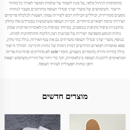
מתקדמות לניהול מלאי, על מנת לשמור על שלמות המוצר לאורך כל מחזור
הייצור. השימושים של מוצרי יצרני סנדלי תעופה מתרחבים מעבר לנוחות
נוסעים מסורתית, וכוללים חבילות רכש לשירות עסקי, הצעות לכלכלה פרימיום
ושירותי טיסה רפואיים מיוחדים. חברות תעופה משתמשות בסנדלים אלו כחלק
מתוכניות טיפול מקיפות בנוסעים, במיוחד בטיסות בין-לאומיות ארוכות שבהן
נוחות הנוסע משפיעה ישירות על שביעות רצון הלקוח וההתחזקות למותג.
בנוסף, מוצרי יצרני סנדלי תעופה משרתים גם את ענף האירוח, כולל בתי מלון,
ספא ומוסדות רפואיים הדורשים רמות דומות של נוחות והיגיינה. תהליך הייצור
כולל בחירה זהירה בחומרים נושמים, חומרי sole לא מחליקים ופתרונות אריזה
המתאימים לתקנות תעופה בינלאומיות, תוך כדי זיהוי של חוויית משתמש יוצאת
דופן ונוחות תפעולית לצוותי תעופה.
מוצרים חדשים