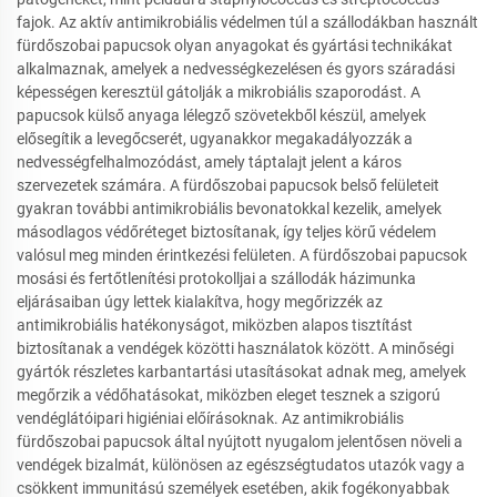
fajok. Az aktív antimikrobiális védelmen túl a szállodákban használt
fürdőszobai papucsok olyan anyagokat és gyártási technikákat
alkalmaznak, amelyek a nedvességkezelésen és gyors száradási
képességen keresztül gátolják a mikrobiális szaporodást. A
papucsok külső anyaga lélegző szövetekből készül, amelyek
elősegítik a levegőcserét, ugyanakkor megakadályozzák a
nedvességfelhalmozódást, amely táptalajt jelent a káros
szervezetek számára. A fürdőszobai papucsok belső felületeit
gyakran további antimikrobiális bevonatokkal kezelik, amelyek
másodlagos védőréteget biztosítanak, így teljes körű védelem
valósul meg minden érintkezési felületen. A fürdőszobai papucsok
mosási és fertőtlenítési protokolljai a szállodák házimunka
eljárásaiban úgy lettek kialakítva, hogy megőrizzék az
antimikrobiális hatékonyságot, miközben alapos tisztítást
biztosítanak a vendégek közötti használatok között. A minőségi
gyártók részletes karbantartási utasításokat adnak meg, amelyek
megőrzik a védőhatásokat, miközben eleget tesznek a szigorú
vendéglátóipari higiéniai előírásoknak. Az antimikrobiális
fürdőszobai papucsok által nyújtott nyugalom jelentősen növeli a
vendégek bizalmát, különösen az egészségtudatos utazók vagy a
csökkent immunitású személyek esetében, akik fogékonyabbak