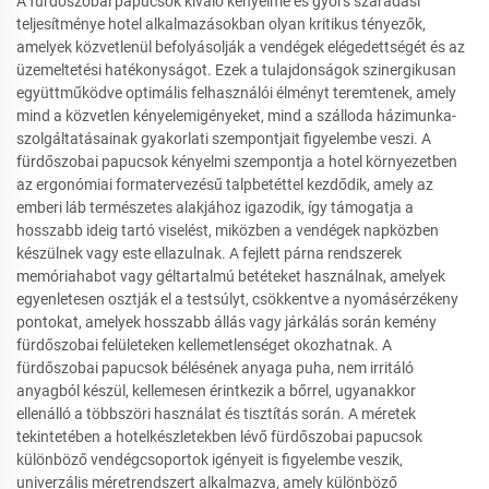
A fürdőszobai papucsok kiváló kényelme és gyors száradási
teljesítménye hotel alkalmazásokban olyan kritikus tényezők,
amelyek közvetlenül befolyásolják a vendégek elégedettségét és az
üzemeltetési hatékonyságot. Ezek a tulajdonságok szinergikusan
együttműködve optimális felhasználói élményt teremtenek, amely
mind a közvetlen kényelemigényeket, mind a szálloda házimunka-
szolgáltatásainak gyakorlati szempontjait figyelembe veszi. A
fürdőszobai papucsok kényelmi szempontja a hotel környezetben
az ergonómiai formatervezésű talpbetéttel kezdődik, amely az
emberi láb természetes alakjához igazodik, így támogatja a
hosszabb ideig tartó viselést, miközben a vendégek napközben
készülnek vagy este ellazulnak. A fejlett párna rendszerek
memóriahabot vagy géltartalmú betéteket használnak, amelyek
egyenletesen osztják el a testsúlyt, csökkentve a nyomásérzékeny
pontokat, amelyek hosszabb állás vagy járkálás során kemény
fürdőszobai felületeken kellemetlenséget okozhatnak. A
fürdőszobai papucsok bélésének anyaga puha, nem irritáló
anyagból készül, kellemesen érintkezik a bőrrel, ugyanakkor
ellenálló a többszöri használat és tisztítás során. A méretek
tekintetében a hotelkészletekben lévő fürdőszobai papucsok
különböző vendégcsoportok igényeit is figyelembe veszik,
univerzális méretrendszert alkalmazva, amely különböző