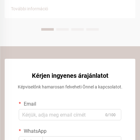
elégedettség meghatározásában. Ezek közül a lényeges
További információ
kényelmi elemek közül a hotel papucsok kiemelkedő
tényezővé váltak...
Kérjen ingyenes árajánlatot
Képviselőnk hamarosan felveheti Önnel a kapcsolatot.
Email
0/100
WhatsApp