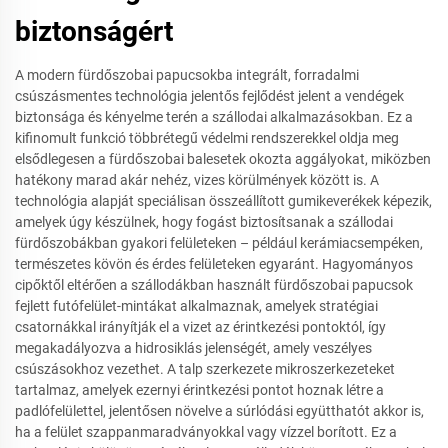
biztonságért
A modern fürdőszobai papucsokba integrált, forradalmi
csúszásmentes technológia jelentős fejlődést jelent a vendégek
biztonsága és kényelme terén a szállodai alkalmazásokban. Ez a
kifinomult funkció többrétegű védelmi rendszerekkel oldja meg
elsődlegesen a fürdőszobai balesetek okozta aggályokat, miközben
hatékony marad akár nehéz, vizes körülmények között is. A
technológia alapját speciálisan összeállított gumikeverékek képezik,
amelyek úgy készülnek, hogy fogást biztosítsanak a szállodai
fürdőszobákban gyakori felületeken – például kerámiacsempéken,
természetes kövön és érdes felületeken egyaránt. Hagyományos
cipőktől eltérően a szállodákban használt fürdőszobai papucsok
fejlett futófelület-mintákat alkalmaznak, amelyek stratégiai
csatornákkal irányítják el a vizet az érintkezési pontoktól, így
megakadályozva a hidrosiklás jelenségét, amely veszélyes
csúszásokhoz vezethet. A talp szerkezete mikroszerkezeteket
tartalmaz, amelyek ezernyi érintkezési pontot hoznak létre a
padlófelülettel, jelentősen növelve a súrlódási együtthatót akkor is,
ha a felület szappanmaradványokkal vagy vízzel borított. Ez a