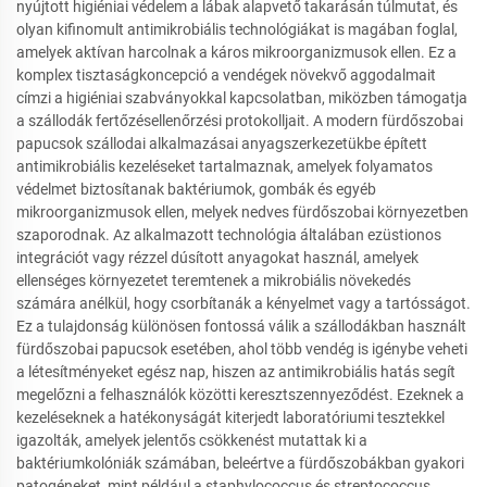
nyújtott higiéniai védelem a lábak alapvető takarásán túlmutat, és
olyan kifinomult antimikrobiális technológiákat is magában foglal,
amelyek aktívan harcolnak a káros mikroorganizmusok ellen. Ez a
komplex tisztaságkoncepció a vendégek növekvő aggodalmait
címzi a higiéniai szabványokkal kapcsolatban, miközben támogatja
a szállodák fertőzésellenőrzési protokolljait. A modern fürdőszobai
papucsok szállodai alkalmazásai anyagszerkezetükbe épített
antimikrobiális kezeléseket tartalmaznak, amelyek folyamatos
védelmet biztosítanak baktériumok, gombák és egyéb
mikroorganizmusok ellen, melyek nedves fürdőszobai környezetben
szaporodnak. Az alkalmazott technológia általában ezüstionos
integrációt vagy rézzel dúsított anyagokat használ, amelyek
ellenséges környezetet teremtenek a mikrobiális növekedés
számára anélkül, hogy csorbítanák a kényelmet vagy a tartósságot.
Ez a tulajdonság különösen fontossá válik a szállodákban használt
fürdőszobai papucsok esetében, ahol több vendég is igénybe veheti
a létesítményeket egész nap, hiszen az antimikrobiális hatás segít
megelőzni a felhasználók közötti keresztszennyeződést. Ezeknek a
kezeléseknek a hatékonyságát kiterjedt laboratóriumi tesztekkel
igazolták, amelyek jelentős csökkenést mutattak ki a
baktériumkolóniák számában, beleértve a fürdőszobákban gyakori
patogéneket, mint például a staphylococcus és streptococcus