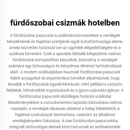
fürdőszobai csizmák hotelben
A fürdőszobai papucsok a szállodai környezetben a vendégek
kényelmének és higiéniai szintjének egyik kulcsfontosságú eleme,
amely közvetlen hatással van az ügyfelek elégedettségére és a
szálloda hírnevére. Ezek a speciális lábbelik kifejezetten nedves
fürdőszobai környezethez készültek, biztosítva a vendégek
számára egy biztonságos és kényelmes élményt tartózkodásuk
alatt. A modern szállodákban használt fürdőszobai papucsok
fejlett anyagokat és ergonómikus terveket alkalmaznak, hogy
kezeljék a fürdőszobák egyedi kihívásait, mint például a csúszós
felületek, hőmérséklet-ingadozások és a gyors száradás igénye. A
fürdőszobai papucsok elsődleges funkciói szállodai
létesítményekben a csúszásmentes tapadás biztosítása nedves
csempén, a vendégek lábainak védelme a hideg felületektől, a
higiéniai szabványok fenntartása, valamint az általános
vendégkényelem fokozása. A mai fürdőszobai papucsokba
integrált technológiai elemek közé tartoznak az antibakteriális