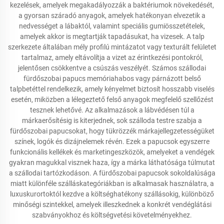
kezelések, amelyek megakadályozzák a baktériumok növekedését,
a gyorsan száradó anyagok, amelyek hatékonyan elvezetik a
nedvességet a lábaktól, valamint speciális gumiösszetételek,
amelyek akkor is megtartják tapadásukat, ha vizesek. A talp
szerkezete általában mély profilú mintázatot vagy texturált felületet
tartalmaz, amely eltávolítja a vizet az érintkezési pontokról,
jelentősen csökkentve a csúszás veszélyét. Számos szállodai
fürdőszobai papucs memóriahabos vagy párnázott belső
talpbetéttel rendelkezik, amely kényelmet biztosít hosszabb viselés
esetén, miközben a lélegeztető felső anyagok megfelelő szellőzést
tesznek lehetővé. Az alkalmazások a lábvédésen túl a
márkaerősítésig is kiterjednek, sok szálloda testre szabja a
fürdőszobai papucsokat, hogy tükrözzék márkajellegzetességüket
színek, logók és dizájnelemek révén. Ezek a papucsok egyszerre
funkcionális kellékek és marketingeszközök, amelyeket a vendégek
gyakran magukkal visznek haza, így a márka láthatósága túlmutat
a szállodai tartózkodáson. A fürdőszobai papucsok sokoldalúsága
miatt különféle szálláskategóriákban is alkalmasak használatra, a
luxuskurortoktól kezdve a költséghatékony szállásokig, különböző
minőségi szintekkel, amelyek illeszkednek a konkrét vendéglátási
szabványokhoz és költségvetési követelményekhez.