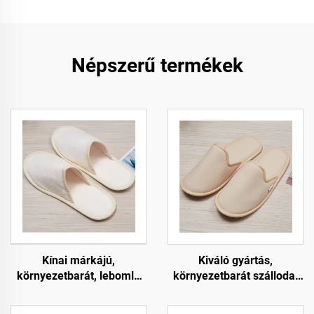
Népszerű termékek
Kínai márkájú,
Kiváló gyártás,
környezetbarát, lebomló
környezetbarát szállodai
szállodai spa papucs zárt
papucs, puha, kényelmes,
orrú, gyümölcspapír
lebomló papucs szállodai