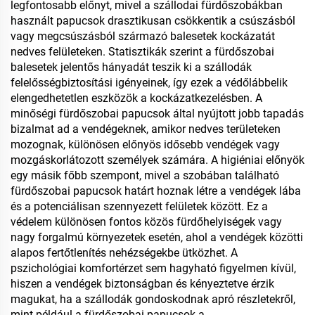
legfontosabb előnyt, mivel a szállodai fürdőszobákban
használt papucsok drasztikusan csökkentik a csúszásból
vagy megcsúszásból származó balesetek kockázatát
nedves felületeken. Statisztikák szerint a fürdőszobai
balesetek jelentős hányadát teszik ki a szállodák
felelősségbiztosítási igényeinek, így ezek a védőlábbelik
elengedhetetlen eszközök a kockázatkezelésben. A
minőségi fürdőszobai papucsok által nyújtott jobb tapadás
bizalmat ad a vendégeknek, amikor nedves területeken
mozognak, különösen előnyös idősebb vendégek vagy
mozgáskorlátozott személyek számára. A higiéniai előnyök
egy másik főbb szempont, mivel a szobában található
fürdőszobai papucsok határt hoznak létre a vendégek lába
és a potenciálisan szennyezett felületek között. Ez a
védelem különösen fontos közös fürdőhelyiségek vagy
nagy forgalmú környezetek esetén, ahol a vendégek közötti
alapos fertőtlenítés nehézségekbe ütközhet. A
pszichológiai komfortérzet sem hagyható figyelmen kívül,
hiszen a vendégek biztonságban és kényeztetve érzik
magukat, ha a szállodák gondoskodnak apró részletekről,
mint például a fürdőszobai papucsok a