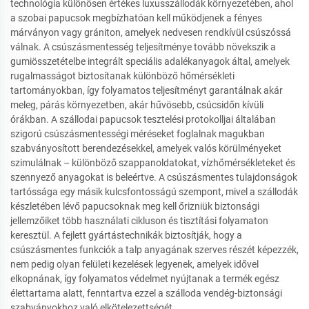
technológia különösen értékes luxusszállodák környezetében, ahol
a szobai papucsok megbízhatóan kell működjenek a fényes
márványon vagy grániton, amelyek nedvesen rendkívül csúszóssá
válnak. A csúszásmentesség teljesítménye tovább növekszik a
gumiösszetételbe integrált speciális adalékanyagok által, amelyek
rugalmasságot biztosítanak különböző hőmérsékleti
tartományokban, így folyamatos teljesítményt garantálnak akár
meleg, párás környezetben, akár hűvösebb, csúcsidőn kívüli
órákban. A szállodai papucsok tesztelési protokolljai általában
szigorú csúszásmentességi méréseket foglalnak magukban
szabványosított berendezésekkel, amelyek valós körülményeket
szimulálnak – különböző szappanoldatokat, vízhőmérsékleteket és
szennyező anyagokat is beleértve. A csúszásmentes tulajdonságok
tartóssága egy másik kulcsfontosságú szempont, mivel a szállodák
készletében lévő papucsoknak meg kell őrizniük biztonsági
jellemzőiket több használati cikluson és tisztítási folyamaton
keresztül. A fejlett gyártástechnikák biztosítják, hogy a
csúszásmentes funkciók a talp anyagának szerves részét képezzék,
nem pedig olyan felületi kezelések legyenek, amelyek idővel
elkopnának, így folyamatos védelmet nyújtanak a termék egész
élettartama alatt, fenntartva ezzel a szálloda vendég-biztonsági
szabványokhoz való elkötelezettségét.