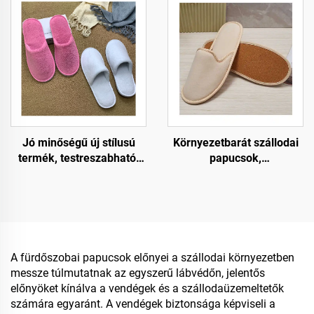
talppal, egyszer
vendégeknek, spa,
használatos légitársasági
légitársasági használatra
papucs
Jó minőségű új stílusú
Környezetbarát szállodai
termék, testreszabható,
papucsok,
csúszásmentes,
vendégpapucsok, OEM,
kényelmes, puha légi utas
egyszer használatos
cipő, egyszer használatos
szállodai papucsok eladó
luxus szállodai papucs
A fürdőszobai papucsok előnyei a szállodai környezetben
messze túlmutatnak az egyszerű lábvédőn, jelentős
előnyöket kínálva a vendégek és a szállodaüzemeltetők
számára egyaránt. A vendégek biztonsága képviseli a