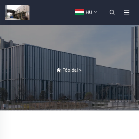
HU
Főoldal
>