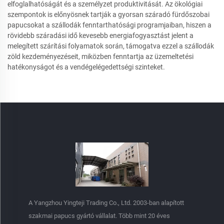
elfoglalhatóságát és a személyzet produktivitását. Az ökológiai
szempontok is előnyösnek tartják a gyorsan száradó fürdőszobai
papucsokat a szállodák fenntarthatósági programjaiban, hiszen a
rövidebb száradási idő kevesebb energiafogyasztást jelent a
melegített szárítási folyamatok során, támogatva ezzel a szállodák
zöld kezdeményezéseit, miközben fenntartja az üzemeltetési
hatékonyságot és a vendégelégedettségi szinteket.
A Yangzhou Yingteji Trading Co., Ltd. 2003-ban alapított
szakmai papucs gyártó vállalat. Több mint 20 éves