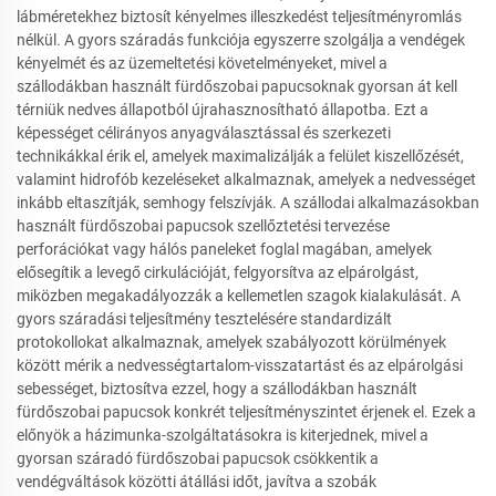
lábméretekhez biztosít kényelmes illeszkedést teljesítményromlás
nélkül. A gyors száradás funkciója egyszerre szolgálja a vendégek
kényelmét és az üzemeltetési követelményeket, mivel a
szállodákban használt fürdőszobai papucsoknak gyorsan át kell
térniük nedves állapotból újrahasznosítható állapotba. Ezt a
képességet célirányos anyagválasztással és szerkezeti
technikákkal érik el, amelyek maximalizálják a felület kiszellőzését,
valamint hidrofób kezeléseket alkalmaznak, amelyek a nedvességet
inkább eltaszítják, semhogy felszívják. A szállodai alkalmazásokban
használt fürdőszobai papucsok szellőztetési tervezése
perforációkat vagy hálós paneleket foglal magában, amelyek
elősegítik a levegő cirkulációját, felgyorsítva az elpárolgást,
miközben megakadályozzák a kellemetlen szagok kialakulását. A
gyors száradási teljesítmény tesztelésére standardizált
protokollokat alkalmaznak, amelyek szabályozott körülmények
között mérik a nedvességtartalom-visszatartást és az elpárolgási
sebességet, biztosítva ezzel, hogy a szállodákban használt
fürdőszobai papucsok konkrét teljesítményszintet érjenek el. Ezek a
előnyök a házimunka-szolgáltatásokra is kiterjednek, mivel a
gyorsan száradó fürdőszobai papucsok csökkentik a
vendégváltások közötti átállási időt, javítva a szobák