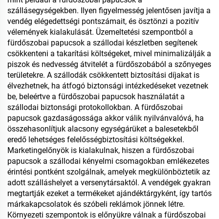
szállásegységekben. Ilyen figyelmesség jelentősen javítja a
vendég elégedettségi pontszámait, és ösztönzi a pozitív
vélemények kialakulását. Üzemeltetési szempontból a
fürdőszobai papucsok a szállodai készletben segítenek
csökkenteni a takarítási költségeket, mivel minimalizálják a
piszok és nedvesség átvitelét a fürdőszobából a szőnyeges
területekre. A szállodák csökkentett biztosítási díjakat is
élvezhetnek, ha átfogó biztonsági intézkedéseket vezetnek
be, beleértve a fürdőszobai papucsok használatát a
szállodai biztonsági protokollokban. A fürdőszobai
papucsok gazdaságossága akkor válik nyilvánvalóvá, ha
összehasonlítjuk alacsony egységárüket a balesetekből
eredő lehetséges felelősségbiztosítási költségekkel.
Marketingelőnyök is kialakulnak, hiszen a fürdőszobai
papucsok a szállodai kényelmi csomagokban emlékezetes
érintési pontként szolgálnak, amelyek megkülönböztetik az
adott szálláshelyet a versenytársaktól. A vendégek gyakran
megtartják ezeket a termékeket ajándéktárgyként, így tartós
márkakapcsolatok és szóbeli reklámok jönnek létre.
Környezeti szempontok is előnyükre válnak a fürdőszobai