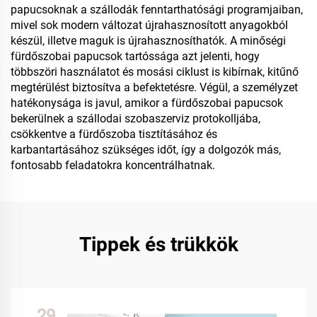
papucsoknak a szállodák fenntarthatósági programjaiban,
mivel sok modern változat újrahasznosított anyagokból
készül, illetve maguk is újrahasznosíthatók. A minőségi
fürdőszobai papucsok tartóssága azt jelenti, hogy
többszöri használatot és mosási ciklust is kibírnak, kitűnő
megtérülést biztosítva a befektetésre. Végül, a személyzet
hatékonysága is javul, amikor a fürdőszobai papucsok
bekerülnek a szállodai szobaszerviz protokolljába,
csökkentve a fürdőszoba tisztításához és
karbantartásához szükséges időt, így a dolgozók más,
fontosabb feladatokra koncentrálhatnak.
Tippek és trükkök
29