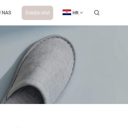
 NAS
Dobijte citat
HR