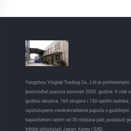
Yangzhou Yingteji Trading Co., Ltd je profesionalni
proizvođač papuča osnovan 2003. godine. S više o
godina iskustva, 160 strojeva i 150 vještih radnika,
isporučujemo visokokvalitetne papuče s godišnjim
kapacitetom većim od 30 milijuna pari, poslujući g
tržišta uključujući Japan, Koreu i SAD.