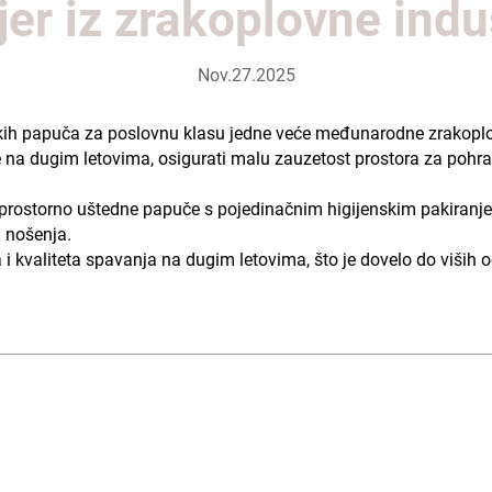
er iz zrakoplovne indu
Nov.27.2025
skih papuča za poslovnu klasu jedne veće međunarodne zrakoplo
e na dugim letovima, osigurati malu zauzetost prostora za pohra
, prostorno uštedne papuče s pojedinačnim higijenskim pakiranje
g nošenja.
i kvaliteta spavanja na dugim letovima, što je dovelo do viših o