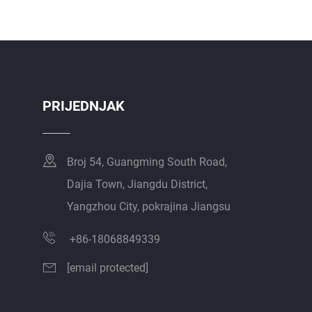
I
PRIJEDNJAK
Broj 54, Guangming South Road,
Dajia Town, Jiangdu District,
Yangzhou City, pokrajina Jiangsu
+86-18068849339
[email protected]