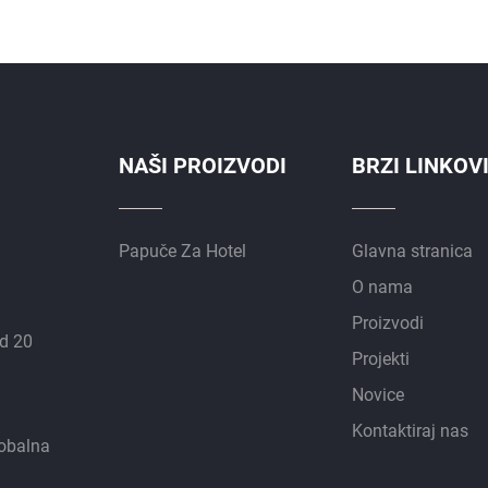
NAŠI PROIZVODI
BRZI LINKOV
Papuče Za Hotel
Glavna stranica
O nama
Proizvodi
d 20
Projekti
Novice
Kontaktiraj nas
lobalna