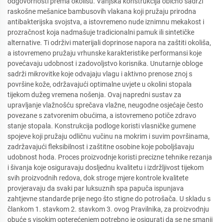
odgovornosti prema okolišu. Vanjska konstrukcija obično sadrži
raskošne mešanice bambusovih vlakana koji pružaju prirodna
antibakterijska svojstva, a istovremeno nude iznimnu mekakost i
prozračnost koja nadmašuje tradicionalni pamuk ili sintetičke
alternative. Ti održivi materijali doprinose napora na zaštiti okoliša,
a istovremeno pružaju vrhunske karakteristike performansi koje
povećavaju udobnost i zadovoljstvo korisnika. Unutarnje obloge
sadrži mikrovitke koje odvajaju vlagu i aktivno prenose znoj s
površine kože, održavajući optimalne uvjete u okolini stopala
tijekom dužeg vremena nošenja. Ovaj napredni sustav za
upravljanje vlažnošću sprečava vlažne, neugodne osjećaje često
povezane s zatvorenim obućima, a istovremeno potiče zdravo
stanje stopala. Konstrukcija podloge koristi vlasničke gumene
spojeve koji pružaju odličnu vučinu na mokrim i suvim površinama,
zadržavajući fleksibilnost i zaštitne osobine koje poboljšavaju
udobnost hoda. Proces proizvodnje koristi precizne tehnike rezanja
i šivanja koje osiguravaju dosljednu kvalitetu i izdržljivost tijekom
svih proizvodnih redova, dok stroge mjere kontrole kvalitete
provjeravaju da svaki par luksuznih spa papuča ispunjava
zahtjevne standarde prije nego što stigne do potrošača. U skladu s
člankom 1. stavkom 2. stavkom 3. ovog Pravilnika, za proizvodnju
obuće s visokim opterećenjem potrebno je osigurati da se ne smanji