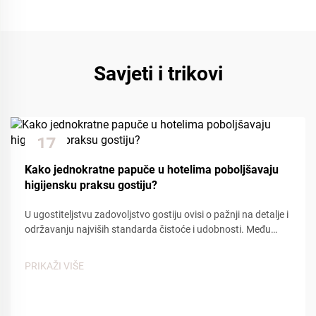
Savjeti i trikovi
17
Dec
Kako jednokratne papuče u hotelima poboljšavaju
higijensku praksu gostiju?
U ugostiteljstvu zadovoljstvo gostiju ovisi o pažnji na detalje i
održavanju najviših standarda čistoće i udobnosti. Među
osnovnim sadržajima koji doprinose pozitivnom iskustvu
gostiju, hotelske jednokratne papuče pl...
PRIKAŽI VIŠE