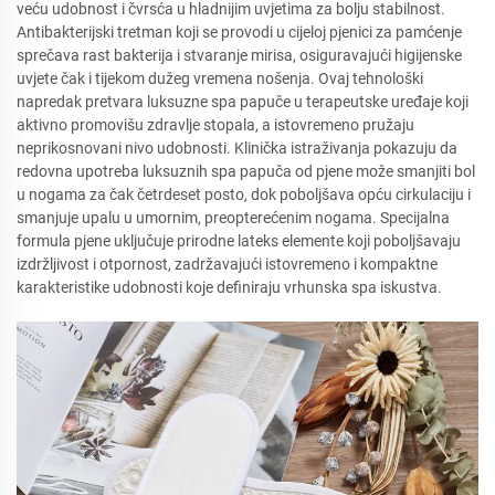
veću udobnost i čvrsća u hladnijim uvjetima za bolju stabilnost.
Antibakterijski tretman koji se provodi u cijeloj pjenici za pamćenje
sprečava rast bakterija i stvaranje mirisa, osiguravajući higijenske
uvjete čak i tijekom dužeg vremena nošenja. Ovaj tehnološki
napredak pretvara luksuzne spa papuče u terapeutske uređaje koji
aktivno promovišu zdravlje stopala, a istovremeno pružaju
neprikosnovani nivo udobnosti. Klinička istraživanja pokazuju da
redovna upotreba luksuznih spa papuča od pjene može smanjiti bol
u nogama za čak četrdeset posto, dok poboljšava opću cirkulaciju i
smanjuje upalu u umornim, preopterećenim nogama. Specijalna
formula pjene uključuje prirodne lateks elemente koji poboljšavaju
izdržljivost i otpornost, zadržavajući istovremeno i kompaktne
karakteristike udobnosti koje definiraju vrhunska spa iskustva.