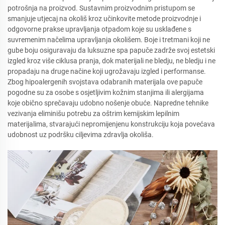
potrošnja na proizvod. Sustavnim proizvodnim pristupom se
smanjuje utjecaj na okoliš kroz učinkovite metode proizvodnje i
odgovorne prakse upravljanja otpadom koje su usklađene s
suvremenim načelima upravljanja okolišem. Boje i tretmani koji ne
gube boju osiguravaju da luksuzne spa papuče zadrže svoj estetski
izgled kroz više ciklusa pranja, dok materijali ne bledju, ne bledju i ne
propadaju na druge načine koji ugrožavaju izgled i performanse.
Zbog hipoalergenih svojstava odabranih materijala ove papuče
pogodne su za osobe s osjetljivim kožnim stanjima ili alergijama
koje obično sprečavaju udobno nošenje obuće. Napredne tehnike
vezivanja eliminišu potrebu za oštrim kemijskim lepilnim
materijalima, stvarajući nepromijenjenu konstrukciju koja povećava
udobnost uz podršku ciljevima zdravlja okoliša.