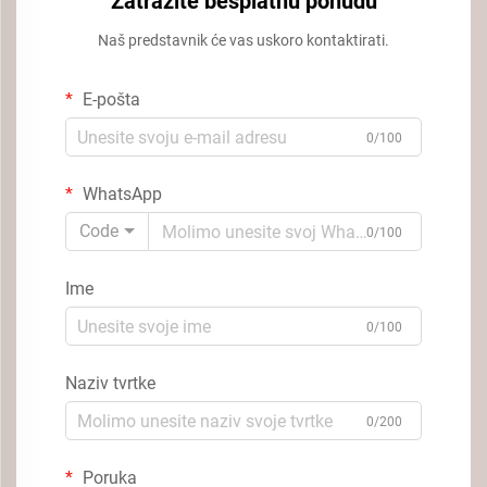
Zatražite besplatnu ponudu
Naš predstavnik će vas uskoro kontaktirati.
E-pošta
0/100
WhatsApp
Code
0/100
Ime
0/100
Naziv tvrtke
0/200
Poruka