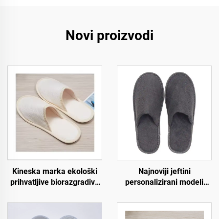
Novi proizvodi
Kineska marka ekološki
Najnoviji jeftini
prihvatljive biorazgradive
personalizirani modeli
papuče za hotel spa
papuča za hotel spa i
otvorene prednjice s
zrakoplovstvo,
pulpom na đonu,
jednokratne papuče za