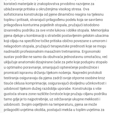
koristeći materijale iz zrakoplovstva prvobitno razvijene za
ublažavanje pritiska u okruženjima visokog stresa. Ova
sofisticirana konstrukcija od pjene dinamično reagira na tjelesnu
toplinu i pritisak, stvarajući prilagođenu podelu koja se savršeno
prilagođava konturima pojedinih stopala, pružajući istodobno
izvanrednu podršku za sve vrste lukova i oblike stopala. Memorijska
pjena djeluje u kombinaciji s strateški postavljenim gelskim ubacima
koji ciljaju na specifične točke pritiska obično povezane s umorom i
nelagodom stopala, pružajući terapeutske prednosti koje se mogu
nadmašiti profesionalnim masažnim tretmanima. Ergonomski
sustav podrške ne samo da obuhvaća jednostavnu omotačicu, već
uključuje anatomski dizajnirane čaše za pete koje podupiru stopalo
u optimalno poravnanje, smanjujući opterećenje podnožnice i
promicati ispravnu držanju tijekom nošenja. Napredni protokoli
testiranja osiguravaju da pjena zadrži svoje otporne osobine kroz
tisuće ciklusa komprimacije, osiguravajući dosljednu učinkovitost i
udobnost tijekom dužeg razdoblja uporabe. Konstrukcija s više
gustoća stvara zone različite čvrstoće koje pružaju ciljanu podršku
tamo gdje je to najpotrebnije, uz održavanje ukupne mekkosti i
udobnosti. Svojim osjetljivim na temperaturu, pjena se može
prilagoditi uvjetima okoliša, postajući mekša u toplim uvjetima za