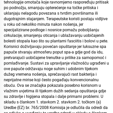
tehnologije omotača koje ravnomjerno raspoređuju pritisak
po podnožju, smanjuju opterećenje na točke pritiska i
uklanjaju nelagodu povezana s tvrdim površinama ili
dugotrajnim stajanjem. Terapeutske koristi postaju vidljive
u roku od nekoliko minuta nakon nošenja, jer
specijalizirane podloge i nosnice pomažu poboljšanju
cirkulacije, smanjenju oticanja i ublažavanju uobičajenih
bolesti stopala kao što su plantarni fasciitis i bolovi u pete.
Korisnici doživljavaju povećan opuštanje jer luksuzne spa
papuče stvaraju atmosferu poput spa-a gdje god da idu,
pretvarajući uobičajene trenutke u prilike za samopomoć i
pomlađivanje. Sustavi za upravljanje vlažnošću ugrađeni u
ove papuče održavaju noge suhim i udobnim tijekom
dužeg vremena nošenja, sprečavajući rast bakterija i
neprijatne mirise koji često pogađaju konvencionalnu
obuću. Ova se značajka pokazala posebno korisnom u
vlažnim uvjetima ili tijekom dužih sedanja opuštanja gdje
su zdravlje i higijena stopala i dalje primarni problemi. U
skladu s člankom 1. stavkom 2. stavkom 2. točkom (a)
Uredbe (EZ) br. 765/2008 Komisija je odlučila da odredi da