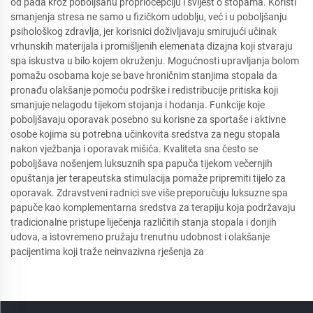
od pada kroz poboljšanu propriocepciju i svijest o stopama. Koristi
smanjenja stresa ne samo u fizičkom udoblju, već i u poboljšanju
psihološkog zdravlja, jer korisnici doživljavaju smirujući učinak
vrhunskih materijala i promišljenih elemenata dizajna koji stvaraju
spa iskustva u bilo kojem okruženju. Mogućnosti upravljanja bolom
pomažu osobama koje se bave hroničnim stanjima stopala da
pronađu olakšanje pomoću podrške i redistribucije pritiska koji
smanjuje nelagodu tijekom stojanja i hodanja. Funkcije koje
poboljšavaju oporavak posebno su korisne za sportaše i aktivne
osobe kojima su potrebna učinkovita sredstva za negu stopala
nakon vježbanja i oporavak mišića. Kvaliteta sna često se
poboljšava nošenjem luksuznih spa papuča tijekom večernjih
opuštanja jer terapeutska stimulacija pomaže pripremiti tijelo za
oporavak. Zdravstveni radnici sve više preporučuju luksuzne spa
papuče kao komplementarna sredstva za terapiju koja podržavaju
tradicionalne pristupe liječenja različitih stanja stopala i donjih
udova, a istovremeno pružaju trenutnu udobnost i olakšanje
pacijentima koji traže neinvazivna rješenja za