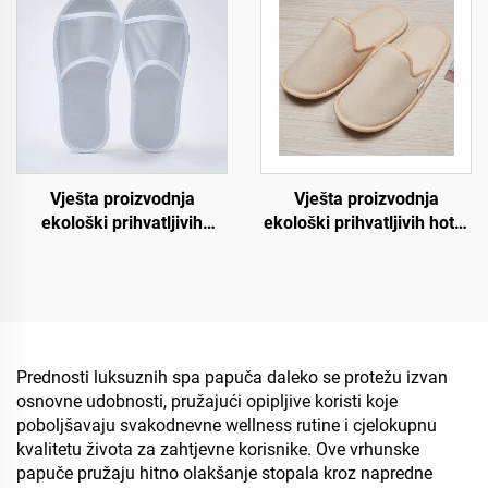
jednokratne papuče za
muškarce i žene,
zrakoplovstvo
sljedbeno nabavljanje
proizvođača
biorazgradivih papuča
Vješta proizvodnja
Vješta proizvodnja
ekološki prihvatljivih
ekološki prihvatljivih hotel
biorazgradivih hotel
papuča, mekih i udobnih
papuča s otvorenim
biorazgradivih papuča za
prstima, disajnih papuča
goste hotela, spa i
za hotele i zrakoplovstvo
zrakoplovstvo
Prednosti luksuznih spa papuča daleko se protežu izvan
osnovne udobnosti, pružajući opipljive koristi koje
poboljšavaju svakodnevne wellness rutine i cjelokupnu
kvalitetu života za zahtjevne korisnike. Ove vrhunske
papuče pružaju hitno olakšanje stopala kroz napredne