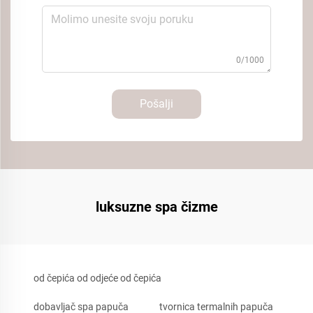
0/1000
Pošalji
luksuzne spa čizme
od čepića od odjeće od čepića
dobavljač spa papuča
tvornica termalnih papuča