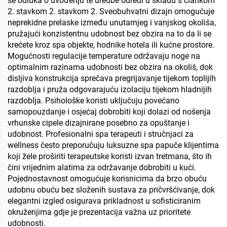
se odluka o uvođenju te uredbe odredi u skladu s člankom
2. stavkom 2. stavkom 2. Sveobuhvatni dizajn omogućuje
neprekidne prelaske između unutarnjeg i vanjskog okoliša,
pružajući konzistentnu udobnost bez obzira na to da li se
krećete kroz spa objekte, hodnike hotela ili kućne prostore.
Mogućnosti regulacije temperature održavaju noge na
optimalnim razinama udobnosti bez obzira na okoliš, dok
disljiva konstrukcija sprečava pregrijavanje tijekom toplijih
razdoblja i pruža odgovarajuću izolaciju tijekom hladnijih
razdoblja. Psihološke koristi uključuju povećano
samopouzdanje i osjećaj dobrobiti koji dolazi od nošenja
vrhunske cipele dizajnirane posebno za opuštanje i
udobnost. Profesionalni spa terapeuti i stručnjaci za
wellness često preporučuju luksuzne spa papuče klijentima
koji žele proširiti terapeutske koristi izvan tretmana, što ih
čini vrijednim alatima za održavanje dobrobiti u kući.
Pojednostavnost omogućuje korisnicima da brzo obuću
udobnu obuću bez složenih sustava za pričvršćivanje, dok
elegantni izgled osigurava prikladnost u sofisticiranim
okruženjima gdje je prezentacija važna uz prioritete
udobnosti.