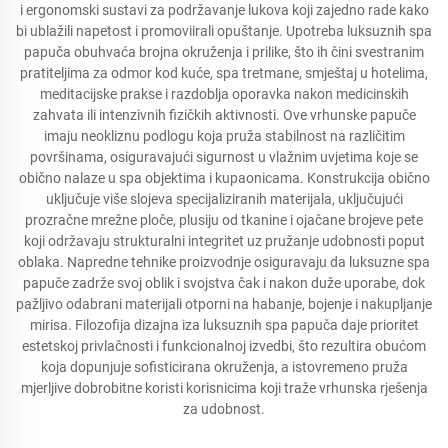
i ergonomski sustavi za podržavanje lukova koji zajedno rade kako
bi ublažili napetost i promoviirali opuštanje. Upotreba luksuznih spa
papuča obuhvaća brojna okruženja i prilike, što ih čini svestranim
pratiteljima za odmor kod kuće, spa tretmane, smještaj u hotelima,
meditacijske prakse i razdoblja oporavka nakon medicinskih
zahvata ili intenzivnih fizičkih aktivnosti. Ove vrhunske papuče
imaju neokliznu podlogu koja pruža stabilnost na različitim
površinama, osiguravajući sigurnost u vlažnim uvjetima koje se
obično nalaze u spa objektima i kupaonicama. Konstrukcija obično
uključuje više slojeva specijaliziranih materijala, uključujući
prozračne mrežne ploče, plusiju od tkanine i ojačane brojeve pete
koji održavaju strukturalni integritet uz pružanje udobnosti poput
oblaka. Napredne tehnike proizvodnje osiguravaju da luksuzne spa
papuče zadrže svoj oblik i svojstva čak i nakon duže uporabe, dok
pažljivo odabrani materijali otporni na habanje, bojenje i nakupljanje
mirisa. Filozofija dizajna iza luksuznih spa papuča daje prioritet
estetskoj privlačnosti i funkcionalnoj izvedbi, što rezultira obućom
koja dopunjuje sofisticirana okruženja, a istovremeno pruža
mjerljive dobrobitne koristi korisnicima koji traže vrhunska rješenja
za udobnost.