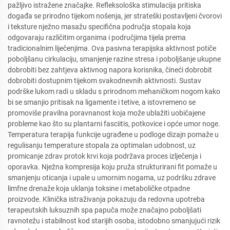
pažljivo istražene značajke. Refleksološka stimulacija pritiska
događa se prirodno tijekom nošenja, jer strateški postavljeni čvorovi
i teksture nježno masažu specifična područja stopala koja
odgovaraju različitim organima i područjima tijela prema
tradicionalnim liječenjima. Ova pasivna terapijska aktivnost potiče
poboljšanu cirkulaciju, smanjenje razine stresa i poboljšanje ukupne
dobrobiti bez zahtjeva aktivnog napora korisnika, čineći dobrobit
dobrobiti dostupnim tijekom svakodnevnih aktivnosti. Sustav
podrške lukom radi u skladu s prirodnom mehaničkom nogom kako
bi se smanjio pritisak na ligamente i tetive, a istovremeno se
promoviše pravilna poravnanost koja može ublažiti uobičajene
probleme kao što su plantarni fasciitis, potkovice i opće umor noge.
Temperatura terapija funkcije ugrađene u podloge dizajn pomaže u
regulisanju temperature stopala za optimalan udobnost, uz
promicanje zdrav protok krvi koja podržava proces izlječenja i
oporavka. Nježna kompresija koju pruža strukturirani fit pomaže u
smanjenju oticanja i upale u umornim nogama, uz podršku zdrave
limfne drenaže koja uklanja toksine i metaboličke otpadne
proizvode. Klinička istraživanja pokazuju da redovna upotreba
terapeutskih luksuznih spa papuča može značajno poboljšati
ravnotežu i stabilnost kod starijih osoba, istodobno smanjujući rizik