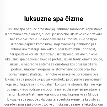
luksuzne spa čizme
Luksuzne spa papuče predstavljaju vrhunac udobnosti i opuštanja
u premium dizajn obuće, nudeći jedinstveno iskustvo koje pretvara
bilo koje okruženje u osobno wellness utočište. Ove pažljivo
izrađene papuče kombiniraju najsavremeniju tehnologiju s
vrhunskim materijalima kako bi pružile iznimnu udobnost,
terapeutske koristi i dugotrajnu izdržljivost. Glavne funkcije
luksuznih spa papuča daleko se protežu izvan tradicionalne obuće,
uključuju napredne sisteme za omotanje koji pružaju ciljanu
podršku umornim nogama, a istovremeno potiču pravilno
poravnanje i cirkulaciju. Tehnološke značajke ugrađene u ove
luksuzne spa papuče uključuju konstrukciju od pjene s pamćenjem
koja se prilagođava individualnim konturima stopala, tkanine koje
odvajaju vlagu i održavaju optimalno regulisanje temperature te
antimikrobne tretmane koje osiguravaju higijensku sv Mnoge
luksuzne spa papuče uključuju terapeutske elemente kao što su
ugrađeni masažni čvorovi, točke pritiska inspirirane refleksologijom