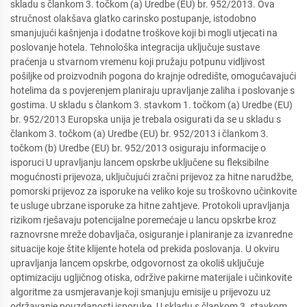
skladu s člankom 3. točkom (a) Uredbe (EU) br. 952/2013. Ova
stručnost olakšava glatko carinsko postupanje, istodobno
smanjujući kašnjenja i dodatne troškove koji bi mogli utjecati na
poslovanje hotela. Tehnološka integracija uključuje sustave
praćenja u stvarnom vremenu koji pružaju potpunu vidljivost
pošiljke od proizvodnih pogona do krajnje odredište, omogućavajući
hotelima da s povjerenjem planiraju upravljanje zaliha i poslovanje s
gostima. U skladu s člankom 3. stavkom 1. točkom (a) Uredbe (EU)
br. 952/2013 Europska unija je trebala osigurati da se u skladu s
člankom 3. točkom (a) Uredbe (EU) br. 952/2013 i člankom 3.
točkom (b) Uredbe (EU) br. 952/2013 osiguraju informacije o
isporuci U upravljanju lancem opskrbe uključene su fleksibilne
mogućnosti prijevoza, uključujući zračni prijevoz za hitne narudžbe,
pomorski prijevoz za isporuke na veliko koje su troškovno učinkovite
te usluge ubrzane isporuke za hitne zahtjeve. Protokoli upravljanja
rizikom rješavaju potencijalne poremećaje u lancu opskrbe kroz
raznovrsne mreže dobavljača, osiguranje i planiranje za izvanredne
situacije koje štite klijente hotela od prekida poslovanja. U okviru
upravljanja lancem opskrbe, odgovornost za okoliš uključuje
optimizaciju ugljičnog otiska, održive pakirne materijale i učinkovite
algoritme za usmjeravanje koji smanjuju emisije u prijevozu uz
održavanje pouzdanosti isporuke. U skladu s člankom 3. stavkom