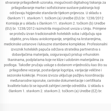
stvaranje prilagođenih uzoraka, mogućnosti digitalnog tiskanja za
prilagođavanje marke i sofisticirane sustave pakiranja koji
održavaju higijenske standarde tijekom prijevoza. U skladu s
člankom 11. stavkom 1. točkom (a) Uredbe (EU) br. 1238/2012
Komisija je u skladu s člankom 11. stavkom 2. točkom (b) Uredbe
(EU) br. 1238/2012 razmotrila mogućnost uvoza u Uniju. Primjene
se protežu izvan tradicionalnih hotelskih soba i uključuju spa
objekte, prvu klasu aviokompanije, smještaj na krstarenjima,
medicinske ustanove i luksuzne stambene komplekse. Profesionalni
izvoznik hotelskih papuča održava strateška partnerstva s
dobavljačima materijala, osiguravajući pristup vrhunskim
tkaninama, podplatama koje ne klize i udobnim materijalima za
podloga. Također pružaju usluge s dodanom vrijednošću kao što su
prilagođene vezanje, postavljanje logotipa, varijacije veličine i
sezonske kolekcije. Proces izvoza uključuje pažljivu koordinaciju
međunarodne isporuke, carinske dokumentacije i certifikata
kvalitete kako bi se ispunili zahtjevi zemlje odredišta. U skladu s
člankom 1. stavkom 2. stavkom 2. točkom (a) Uredbe (EZ) br.