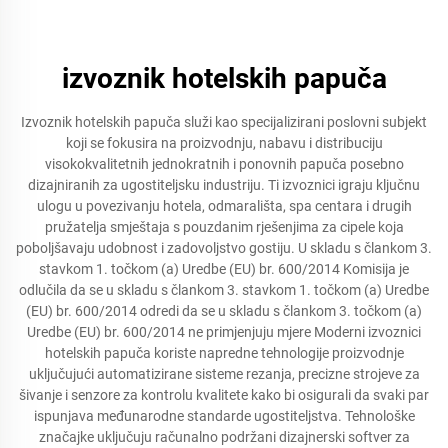
izvoznik hotelskih papuča
Izvoznik hotelskih papuča služi kao specijalizirani poslovni subjekt
koji se fokusira na proizvodnju, nabavu i distribuciju
visokokvalitetnih jednokratnih i ponovnih papuča posebno
dizajniranih za ugostiteljsku industriju. Ti izvoznici igraju ključnu
ulogu u povezivanju hotela, odmarališta, spa centara i drugih
pružatelja smještaja s pouzdanim rješenjima za cipele koja
poboljšavaju udobnost i zadovoljstvo gostiju. U skladu s člankom 3.
stavkom 1. točkom (a) Uredbe (EU) br. 600/2014 Komisija je
odlučila da se u skladu s člankom 3. stavkom 1. točkom (a) Uredbe
(EU) br. 600/2014 odredi da se u skladu s člankom 3. točkom (a)
Uredbe (EU) br. 600/2014 ne primjenjuju mjere Moderni izvoznici
hotelskih papuča koriste napredne tehnologije proizvodnje
uključujući automatizirane sisteme rezanja, precizne strojeve za
šivanje i senzore za kontrolu kvalitete kako bi osigurali da svaki par
ispunjava međunarodne standarde ugostiteljstva. Tehnološke
značajke uključuju računalno podržani dizajnerski softver za