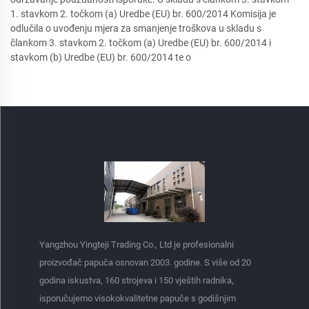
1. stavkom 2. točkom (a) Uredbe (EU) br. 600/2014 Komisija je
odlučila o uvođenju mjera za smanjenje troškova u skladu s
člankom 3. stavkom 2. točkom (a) Uredbe (EU) br. 600/2014 i
stavkom (b) Uredbe (EU) br. 600/2014 te o
Yangzhou Yingteji Trading Co., Ltd je profesionalni
proizvođač papuča osnovan 2003. godine. S više od 20
godina iskustva, 160 strojeva i 150 vještih radnika,
isporučujemo visokokvalitetne papuče s godišnjim