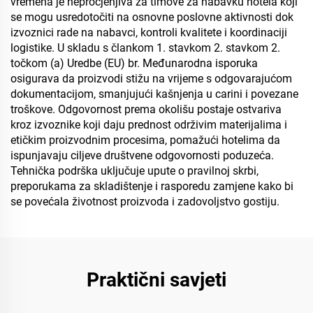
vremena je neprocjenjiva za timove za nabavku hotela koji
se mogu usredotočiti na osnovne poslovne aktivnosti dok
izvoznici rade na nabavci, kontroli kvalitete i koordinaciji
logistike. U skladu s člankom 1. stavkom 2. stavkom 2.
točkom (a) Uredbe (EU) br. Međunarodna isporuka
osigurava da proizvodi stižu na vrijeme s odgovarajućom
dokumentacijom, smanjujući kašnjenja u carini i povezane
troškove. Odgovornost prema okolišu postaje ostvariva
kroz izvoznike koji daju prednost održivim materijalima i
etičkim proizvodnim procesima, pomažući hotelima da
ispunjavaju ciljeve društvene odgovornosti poduzeća.
Tehnička podrška uključuje upute o pravilnoj skrbi,
preporukama za skladištenje i rasporedu zamjene kako bi
se povećala životnost proizvoda i zadovoljstvo gostiju.
Praktični savjeti