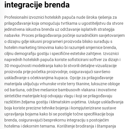
integracije brenda
Profesionalni izvoznici hotelskih papuča nude široka rješenja za
prilagođavanje koja omogućuju tvrtkama u ugostiteljstvu da stvore
jedinstvena iskustva brenda uz održavanje isplativih strategija
nabavke. Proces prilagođavanja počinje suradničkim savjetovanjem
o dizajnu gdje iskusni programeri proizvoda blisko surađuju s
hotelim marketing timovima kako bi razumjeli smjernice brenda,
ciljnu demografiju gostiju i specifične estetske zahtjeve. Izvoznici
naprednih hotelskih papuča koriste sofisticirani softver za dizajn i
3D mogućnosti modeliranja kako bi stvorili detaljne vizualizacije
proizvoda prije početka proizvodnje, osiguravajući savršeno
usklađivanje s očekivanjima kupaca. Opcije za prilagođavanje
materijala uključuju vrhunske vrste terry tkanine, luksuzne obloge
od baršuna, održive mešanice bambusovih vlakana i inovativne
sintetičke materijale koji odvajaju vlagu i koji se prilagođavaju
različitim željama gostiju i klimatskim uvjetima. Usluge usklađivanja
boja koriste precizne tehnike bojenja i kompjuterizirane sustave
upravljanja bojama kako bi se postigle točne specifikacije boja
brenda, osiguravajući besprekornu integraciju s postojećim
hotelima i dekornim temama. Korištenje brodiranja i štampanja