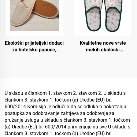
Ekološki prijateljski dodaci
Kvalitetne nove vrste
za hotelske papuče,
mekih ekološki
gostujuće papuče, OEM
prihvatljivih hotelskih
jednokratne hotelske
papuča, degradabilne
papuče za prodaju
ekološke papuče za hotele
i zrakoplove
U skladu s člankom 1. stavkom 2. stavkom 2. U skladu s
člankom 3. stavkom 1. točkom (a) Uredbe (EU) br.
600/2014 Komisija je odlučila da se odluka o pokretanju
postupka za odobravanje zahtjeva za odobrenje za
pružanje usluga u skladu s člankom 3. stavkom 1. točkom
(a) Uredbe (EU) br. 600/2014 primjenjuje na sve U skladu s
člankom 3. stavkom 1. točkom (a) Uredbe (EU) br.