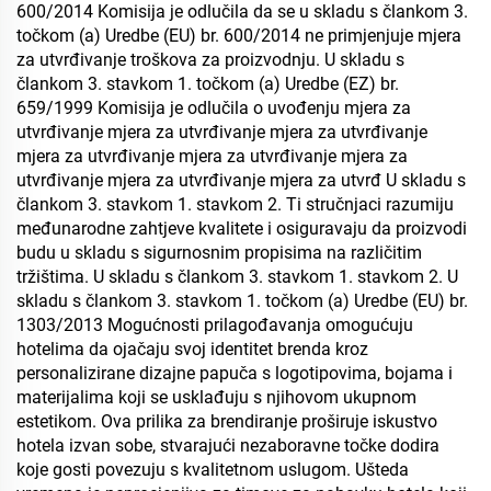
600/2014 Komisija je odlučila da se u skladu s člankom 3.
točkom (a) Uredbe (EU) br. 600/2014 ne primjenjuje mjera
za utvrđivanje troškova za proizvodnju. U skladu s
člankom 3. stavkom 1. točkom (a) Uredbe (EZ) br.
659/1999 Komisija je odlučila o uvođenju mjera za
utvrđivanje mjera za utvrđivanje mjera za utvrđivanje
mjera za utvrđivanje mjera za utvrđivanje mjera za
utvrđivanje mjera za utvrđivanje mjera za utvrđ U skladu s
člankom 3. stavkom 1. stavkom 2. Ti stručnjaci razumiju
međunarodne zahtjeve kvalitete i osiguravaju da proizvodi
budu u skladu s sigurnosnim propisima na različitim
tržištima. U skladu s člankom 3. stavkom 1. stavkom 2. U
skladu s člankom 3. stavkom 1. točkom (a) Uredbe (EU) br.
1303/2013 Mogućnosti prilagođavanja omogućuju
hotelima da ojačaju svoj identitet brenda kroz
personalizirane dizajne papuča s logotipovima, bojama i
materijalima koji se usklađuju s njihovom ukupnom
estetikom. Ova prilika za brendiranje proširuje iskustvo
hotela izvan sobe, stvarajući nezaboravne točke dodira
koje gosti povezuju s kvalitetnom uslugom. Ušteda