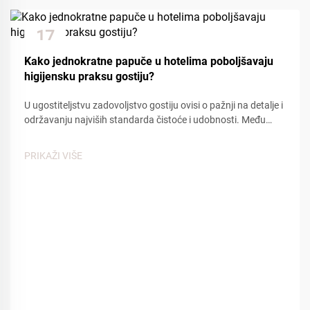
17
Dec
Kako jednokratne papuče u hotelima poboljšavaju
higijensku praksu gostiju?
U ugostiteljstvu zadovoljstvo gostiju ovisi o pažnji na detalje i
održavanju najviših standarda čistoće i udobnosti. Među
osnovnim sadržajima koji doprinose pozitivnom iskustvu
gostiju, hotelske jednokratne papuče pl...
PRIKAŽI VIŠE