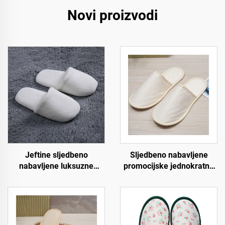
Novi proizvodi
Jeftine sljedbeno
Sljedbeno nabavljene
nabavljene luksuzne
promocijske jednokratne
papuče za zrakoplovstvo i
ekološki prihvatljive
spa, uniseks, jednokratne,
papuče za hotele i
meke i udobne papuče za
zrakoplovstvo za korisnike
hotelske sobe
hotela