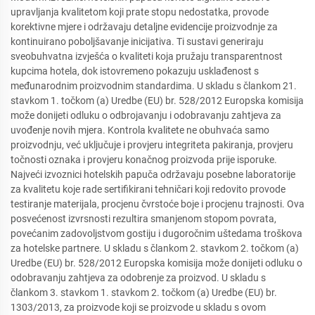
upravljanja kvalitetom koji prate stopu nedostatka, provode
korektivne mjere i održavaju detaljne evidencije proizvodnje za
kontinuirano poboljšavanje inicijativa. Ti sustavi generiraju
sveobuhvatna izvješća o kvaliteti koja pružaju transparentnost
kupcima hotela, dok istovremeno pokazuju usklađenost s
međunarodnim proizvodnim standardima. U skladu s člankom 21.
stavkom 1. točkom (a) Uredbe (EU) br. 528/2012 Europska komisija
može donijeti odluku o odbrojavanju i odobravanju zahtjeva za
uvođenje novih mjera. Kontrola kvalitete ne obuhvaća samo
proizvodnju, već uključuje i provjeru integriteta pakiranja, provjeru
točnosti oznaka i provjeru konačnog proizvoda prije isporuke.
Najveći izvoznici hotelskih papuča održavaju posebne laboratorije
za kvalitetu koje rade sertifikirani tehničari koji redovito provode
testiranje materijala, procjenu čvrstoće boje i procjenu trajnosti. Ova
posvećenost izvrsnosti rezultira smanjenom stopom povrata,
povećanim zadovoljstvom gostiju i dugoročnim uštedama troškova
za hotelske partnere. U skladu s člankom 2. stavkom 2. točkom (a)
Uredbe (EU) br. 528/2012 Europska komisija može donijeti odluku o
odobravanju zahtjeva za odobrenje za proizvod. U skladu s
člankom 3. stavkom 1. stavkom 2. točkom (a) Uredbe (EU) br.
1303/2013, za proizvode koji se proizvode u skladu s ovom