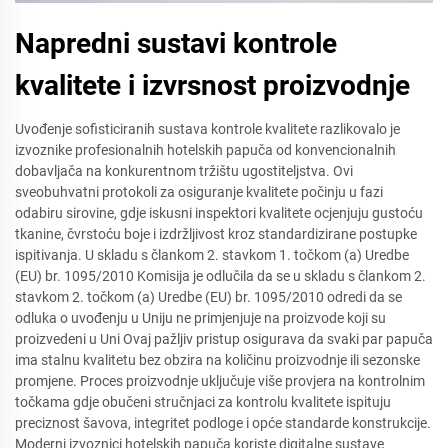
Napredni sustavi kontrole
kvalitete i izvrsnost proizvodnje
Uvođenje sofisticiranih sustava kontrole kvalitete razlikovalo je
izvoznike profesionalnih hotelskih papuča od konvencionalnih
dobavljača na konkurentnom tržištu ugostiteljstva. Ovi
sveobuhvatni protokoli za osiguranje kvalitete počinju u fazi
odabiru sirovine, gdje iskusni inspektori kvalitete ocjenjuju gustoću
tkanine, čvrstoću boje i izdržljivost kroz standardizirane postupke
ispitivanja. U skladu s člankom 2. stavkom 1. točkom (a) Uredbe
(EU) br. 1095/2010 Komisija je odlučila da se u skladu s člankom 2.
stavkom 2. točkom (a) Uredbe (EU) br. 1095/2010 odredi da se
odluka o uvođenju u Uniju ne primjenjuje na proizvode koji su
proizvedeni u Uni Ovaj pažljiv pristup osigurava da svaki par papuča
ima stalnu kvalitetu bez obzira na količinu proizvodnje ili sezonske
promjene. Proces proizvodnje uključuje više provjera na kontrolnim
točkama gdje obučeni stručnjaci za kontrolu kvalitete ispituju
preciznost šavova, integritet podloge i opće standarde konstrukcije.
Moderni izvoznici hotelskih papuča koriste digitalne sustave