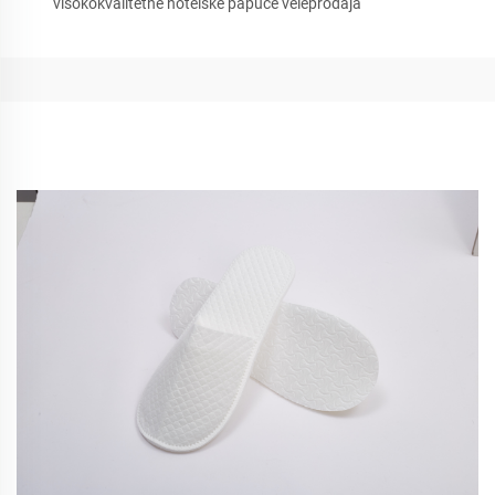
visokokvalitetne hotelske papuče veleprodaja