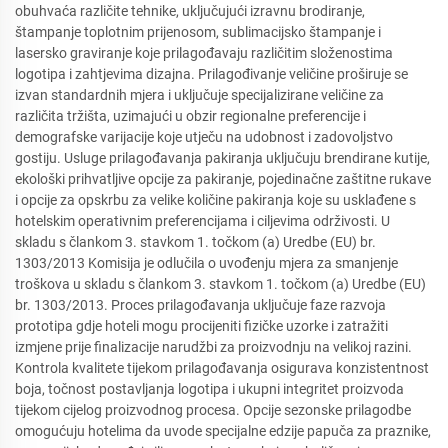
obuhvaća različite tehnike, uključujući izravnu brodiranje,
štampanje toplotnim prijenosom, sublimacijsko štampanje i
lasersko graviranje koje prilagođavaju različitim složenostima
logotipa i zahtjevima dizajna. Prilagođivanje veličine proširuje se
izvan standardnih mjera i uključuje specijalizirane veličine za
različita tržišta, uzimajući u obzir regionalne preferencije i
demografske varijacije koje utječu na udobnost i zadovoljstvo
gostiju. Usluge prilagođavanja pakiranja uključuju brendirane kutije,
ekološki prihvatljive opcije za pakiranje, pojedinačne zaštitne rukave
i opcije za opskrbu za velike količine pakiranja koje su usklađene s
hotelskim operativnim preferencijama i ciljevima održivosti. U
skladu s člankom 3. stavkom 1. točkom (a) Uredbe (EU) br.
1303/2013 Komisija je odlučila o uvođenju mjera za smanjenje
troškova u skladu s člankom 3. stavkom 1. točkom (a) Uredbe (EU)
br. 1303/2013. Proces prilagođavanja uključuje faze razvoja
prototipa gdje hoteli mogu procijeniti fizičke uzorke i zatražiti
izmjene prije finalizacije narudžbi za proizvodnju na velikoj razini.
Kontrola kvalitete tijekom prilagođavanja osigurava konzistentnost
boja, točnost postavljanja logotipa i ukupni integritet proizvoda
tijekom cijelog proizvodnog procesa. Opcije sezonske prilagodbe
omogućuju hotelima da uvode specijalne edzije papuča za praznike,