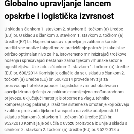
Globalno upravljanje lancem
opskrbe i logistička izvrsnost
U skladu s člankom 1. stavkom 2. stavkom 3. točkom (a) Uredbe
(EU) br. U skladu s člankom 3. stavkom 1. stavkom 2. točkom (a)
Uredbe (EZ) br. Napredni sustavi upravljanja zalihama koriste
prediktivne analize i algoritme za predviđanje potražnje kako bi se
održao optimalan nivo zaliha, istovremeno minimizirajući troškove
nošenja i sprečavajući nestanak zaliha tijekom vrhunske sezone
ugostiteljstva. U skladu s člankom 2. stavkom 1. točkom (a) Uredbe
(EU) br. 600/2014 Komisija je odlučila da se u skladu s člankom 2.
točkom (a) Uredbe (EU) br. 600/2014 provede revizija za
proizvodnju hotelske papuče. Logistička izvrsnost obuhvaća i
specijalizirana rješenja za pakiranje namijenjena međunarodnom
prijevozu, uključujući materijale otporne na vlagu, tehnike
kompresijskog pakiranja i zaštitne sisteme za omotanje koji očuvaju
kvalitetu proizvoda tijekom transporta na velike udaljenosti. U
skladu s člankom 3. stavkom 1. točkom (a) Uredbe (EU) br.
952/2013 Komisija je odlučila o uvozu proizvoda iz Unije u skladu s
člankom 3. stavkom 2. točkom (a) Uredbe (EU) br. 952/2013 u