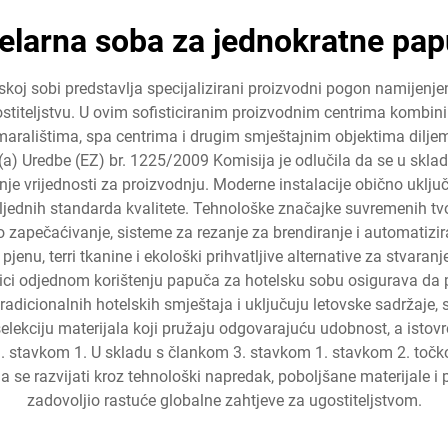
elarna soba za jednokratne pa
koj sobi predstavlja specijalizirani proizvodni pogon namijenje
titeljstvu. U ovim sofisticiranim proizvodnim centrima kombini
odmaralištima, spa centrima i drugim smještajnim objektima dilje
a) Uredbe (EZ) br. 1225/2009 Komisija je odlučila da se u skla
nje vrijednosti za proizvodnju. Moderne instalacije obično uklju
sljednih standarda kvalitete. Tehnološke značajke suvremenih tv
 zapečaćivanje, sisteme za rezanje za brendiranje i automatizira
A pjenu, terri tkanine i ekološki prihvatljive alternative za stvara
ornici odjednom korištenju papuča za hotelsku sobu osigurava d
 tradicionalnih hotelskih smještaja i uključuju letovske sadržaj
selekciju materijala koji pružaju odgovarajuću udobnost, a isto
3. stavkom 1. U skladu s člankom 3. stavkom 1. stavkom 2. točkom
ja se razvijati kroz tehnološki napredak, poboljšane materijale 
zadovoljio rastuće globalne zahtjeve za ugostiteljstvom.