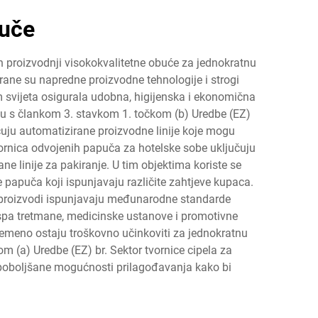
puče
n proizvodnji visokokvalitetne obuće za jednokratnu
rane su napredne proizvodne tehnologije i strogi
m svijeta osigurala udobna, higijenska i ekonomična
du s člankom 3. stavkom 1. točkom (b) Uredbe (EZ)
čuju automatizirane proizvodne linije koje mogu
ornica odvojenih papuča za hotelske sobe uključuju
ne linije za pakiranje. U tim objektima koriste se
nje papuča koji ispunjavaju različite zahtjeve kupaca.
a proizvodi ispunjavaju međunarodne standarde
e, spa tretmane, medicinske ustanove i promotivne
vremeno ostaju troškovno učinkoviti za jednokratnu
 (a) Uredbe (EZ) br. Sektor tvornice cipela za
i poboljšane mogućnosti prilagođavanja kako bi