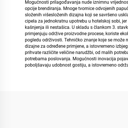
Mogućnosti prilagođavanja nude iznimnu vrijednost, 
opcije brendiranja. Mnoge tvornice odvojenih papu
složenih višesloženih dizajna koji se savršeno usk
cipela za jednokratnu upotrebu u hotelskoj sobi, j
kašnjenja ili nestašica. U skladu s člankom 3. st
primjenjuju održive proizvodne procese, koriste eko
pogledu održivosti. Tehničko znanje koje se može n
dizajne za određene primjene, a istovremeno izbje
prihvate različite veličine narudžbi, od malih potr
potrebama poslovanja. Mogućnosti inovacija pojavlju
poboljšavaju udobnost gostiju, a istovremeno održa