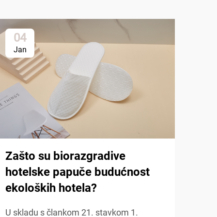
04
1
Jan
Ja
Zašto su biorazgradive
hotelske papuče budućnost
ekoloških hotela?
Kak
U skladu s člankom 21. stavkom 1.