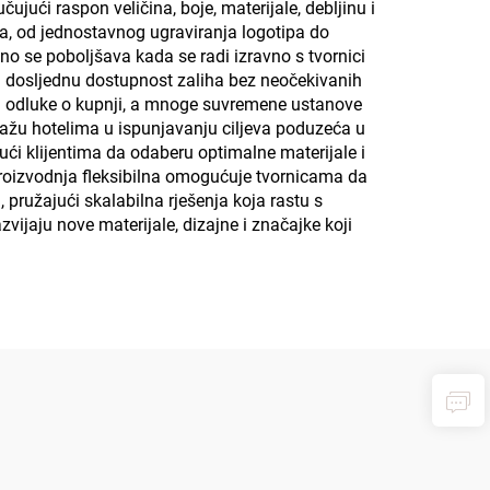
ući raspon veličina, boje, materijale, debljinu i
a, od jednostavnog ugraviranja logotipa do
o se poboljšava kada se radi izravno s tvornici
ju dosljednu dostupnost zaliha bez neočekivanih
na odluke o kupnji, a mnoge suvremene ustanove
omažu hotelima u ispunjavanju ciljeva poduzeća u
ući klijentima da odaberu optimalne materijale i
roizvodnja fleksibilna omogućuje tvornicama da
 pružajući skalabilna rješenja koja rastu s
vijaju nove materijale, dizajne i značajke koji