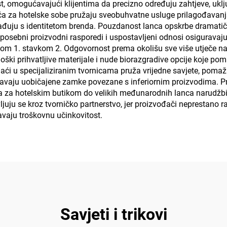
omogućavajući klijentima da precizno određuju zahtjeve, uključuj
ča za hotelske sobe pružaju sveobuhvatne usluge prilagođavanj
lađuju s identitetom brenda. Pouzdanost lanca opskrbe dramatičn
er posebni proizvodni rasporedi i uspostavljeni odnosi osigurava
avkom 1. stavkom 2. Odgovornost prema okolišu sve više utječe 
loški prihvatljive materijale i nude biorazgradive opcije koje p
aći u specijaliziranim tvornicama pruža vrijedne savjete, pomaž
gavaju uobičajene zamke povezane s inferiornim proizvodima. P
eba za hotelskim butikom do velikih međunarodnih lanca narudžbi,
ju se kroz tvorničko partnerstvo, jer proizvođači neprestano raz
vaju troškovnu učinkovitost.
Savjeti i trikovi