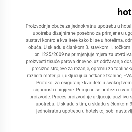
hot
Proizvodnja obuće za jednokratnu upotrebu u hotels
upotrebu dizajnirane posebno za primjene u ugos
sustavi kontrole kvalitete kako bi se u hotelima, 
obuća. U skladu s člankom 3. stavkom 1. točkom (
br. 1225/2009 ne primjenjuje mjera za utvrđiva
proizvesti tisuće parova dnevno, uz održavanje do
precizne strojeve za rezanje, opremu za toplinsko
različiti materijali, uključujući netkane tkanine, EV
Protokol za osiguranje kvalitete u svakoj tv
sigurnosti i higijene. Primjene se protežu izvan
proizvode. Proces proizvodnje uključuje pažljivu 
upotrebu. U skladu s tim, u skladu s člankom 
jednokratnu upotrebu u hotelskoj sobi nastavl