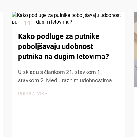
11
Dec
Kako podluge za putnike
poboljšavaju udobnost
putnika na dugim letovima?
U skladu s člankom 21. stavkom 1.
stavkom 2. Među raznim udobnostima
koje pružaju aviokompanije, avionske
PRIKAŽI VIŠE
papuče...