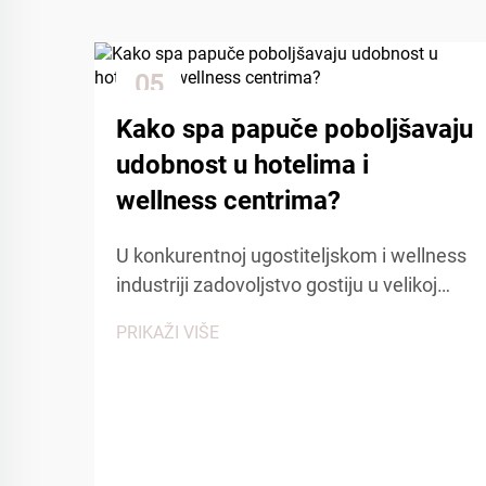
05
Dec
Kako spa papuče poboljšavaju
udobnost u hotelima i
wellness centrima?
U konkurentnoj ugostiteljskom i wellness
industriji zadovoljstvo gostiju u velikoj
mjeri ovisi o pažnji na detalje i udobnosti.
PRIKAŽI VIŠE
Među mnogim kontaktnim točkama koje
utječu na iskustvo gostiju, spa papuče
igraju ključnu ulogu u stvaranju osjećaja...