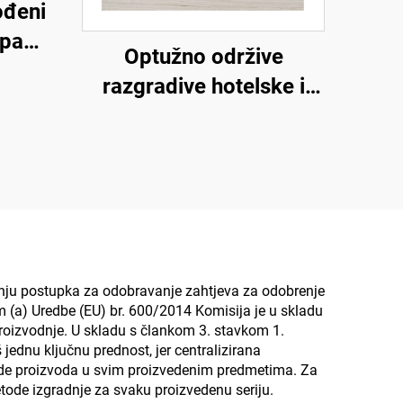
ođeni
spa
Optužno održive
lske
razgradive hotelske i
ve i
zračne linije papuče,
ekološki prijateljske
papuče, pamučne lanene
papuče za muškarce i
žene
anju postupka za odobravanje zahtjeva za odobrenje
 (a) Uredbe (EU) br. 600/2014 Komisija je u skladu
roizvodnje. U skladu s člankom 3. stavkom 1.
 jednu ključnu prednost, jer centralizirana
arde proizvoda u svim proizvedenim predmetima. Za
metode izgradnje za svaku proizvedenu seriju.