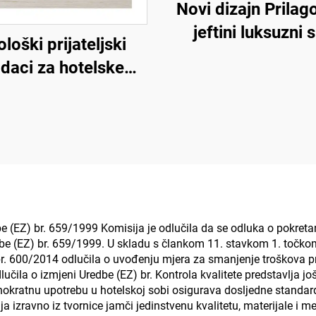
Novi dizajn Prilag
jeftini luksuzni 
loški prijateljski
prijedlozi za hote
daci za hotelske
sobe za zrakoplo
puče, gostujuće
hotele
papuče, OEM
nokratne hotelske
puče za prodaju
e (EZ) br. 659/1999 Komisija je odlučila da se odluka o pokret
be (EZ) br. 659/1999. U skladu s člankom 11. stavkom 1. točkom
r. 600/2014 odlučila o uvođenju mjera za smanjenje troškova p
čila o izmjeni Uredbe (EZ) br. Kontrola kvalitete predstavlja još
ednokratnu upotrebu u hotelskoj sobi osigurava dosljedne stand
ja izravno iz tvornice jamči jedinstvenu kvalitetu, materijale i 