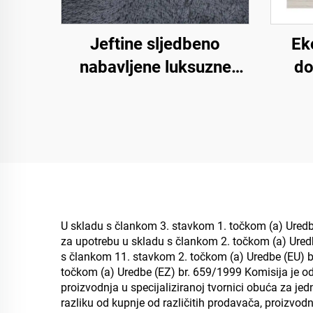
Jeftine sljedbeno
Eko
nabavljene luksuzne
do
papuče za zrakoplovstvo
pa
i spa, uniseks,
jednokratne, meke i
jed
udobne papuče za
pa
hotelske sobe
U skladu s člankom 3. stavkom 1. točkom (a) Uredb
za upotrebu u skladu s člankom 2. točkom (a) Ured
s člankom 11. stavkom 2. točkom (a) Uredbe (EU) b
točkom (a) Uredbe (EZ) br. 659/1999 Komisija je odlu
proizvodnja u specijaliziranoj tvornici obuća za j
razliku od kupnje od različitih prodavača, proizvodn