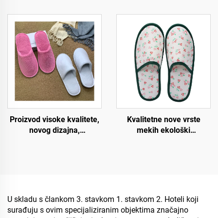
papuča za hotel spa i
papuča, mekih i udobnih
zrakoplovstvo,
biorazgradivih papuča za
jednokratne papuče za
goste hotela, spa i
muškarce i žene,
zrakoplovstvo
sljedbeno nabavljanje
proizvođača
biorazgradivih papuča
Proizvod visoke kvalitete,
Kvalitetne nove vrste
novog dizajna,
mekih ekološki
prilagođene izvedbe,
prihvatljivih hotelskih
protuklizne udobne meke
papuča, degradabilne
papuče za avio kompanije,
ekološke papuče za hotele
jednokratne luksuzne
i zrakoplove
hotelske papuče
U skladu s člankom 3. stavkom 1. stavkom 2. Hoteli koji
surađuju s ovim specijaliziranim objektima značajno