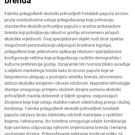
brenda
Fabrika prilagođenih ekološki prihvatljivih hotelskih papuča izvrsno
pruža sveobuhvatne usluge prilagođavanja koje pretvaraju
standardne ekološki prihvatljive papuče u snažne ambasadore
brenda koji poboljšavaju iskustvo gostiju istovremeno jačajući
ekološke vrijednosti. Ovaj specijalizirani objekt nudi širok spektar
mogućnosti personalizacije uključujući brodirane logotipe,
prilagođene boje, jedinstvene aplikacije teksture i specijalizirane
konfiguracije veličina koje prilagođavaju različite demografske i
kulturne preferencije gostiju. Dizajnerski tim tvornice blisko surađuje
s odjelom marketinga hotela kako bi stvorio papuče koje se
besprekorno uklapaju u postojeću estetiku brenda, istovremeno
ističući ekološke inicijative i obveze održivosti. Napredne tehnologije
štampe omogućuju primjenu složenih dizajna pomoću ekološki
prihvatljivih mastila dobivenih iz biljnih spojeva, osiguravajući
živopisne boje koje ostaju stabilne nakon višestrukog pranja i dužeg
korištenja. Fabrika prilagođenih ekološki prihvatljivih hotelskih
papuča održava široku biblioteku održivih materijala u različitim
bojama i teksturama, što hotelima omogućuje odabir kombinacija
koje savršeno odgovaraju njihovim smjernicama brenda i temama
unutarnjeg dizajna. Prilagođavanje pakiranja proširuje priliku za