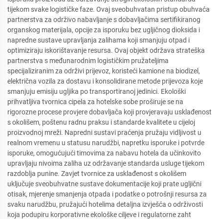
tijekom svake logističke faze. Ovaj sveobuhvatan pristup obuhvaća
partnerstva za održivo nabavljanje s dobavljačima sertifikiranog
organskog materijala, opcije za isporuku bez ugljičnog dioksida i
napredne sustave upravljanja zalihama koji smanjuju otpad i
optimiziraju iskorištavanje resursa. Ovaj objekt održava strateška
partnerstva s međunarodnim logističkim pružateljima
specijaliziranim za održivi prijevoz, koristeći kamione na biodizel,
električna vozila za dostavu i konsolidirane metode prijevoza koje
smanjuju emisiju ugljika po transportiranoj jedinici. Ekološki
prihvatljiva tvornica cipela za hotelske sobe proširuje se na
rigorozne procese provjere dobavljača koji provjeravaju usklađenost
s okolišem, poštenu radnu praksu i standarde kvalitete u cijeloj
proizvodnoj mreži. Napredni sustavi praćenja pružaju vidljivost u
realnom vremenu u statusu narudžbi, napretku isporuke i potvrde
isporuke, omogućujući timovima za nabavu hotela da učinkovito
upravljaju nivoima zaliha uz održavanje standarda usluge tijekom
razdoblja punine. Zavjet tvornice za usklađenost s okolišem
uključuje sveobuhvatne sustave dokumentacije koji prate ugljični
otisak, mjerenje smanjenja otpada i podatke o potrošnji resursa za
svaku narudžbu, pružajući hotelima detaljna izvješća o održivosti
koja podupiru korporativne ekološke ciljeve i regulatorne zaht