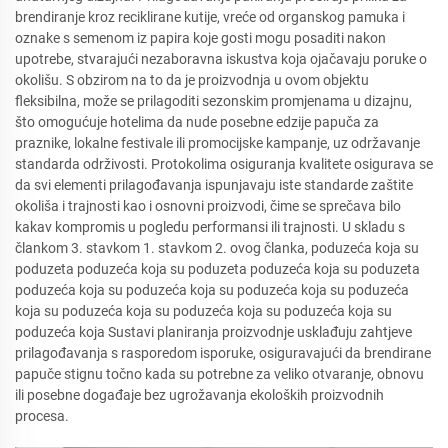
brendiranje kroz reciklirane kutije, vreće od organskog pamuka i
oznake s semenom iz papira koje gosti mogu posaditi nakon
upotrebe, stvarajući nezaboravna iskustva koja ojačavaju poruke o
okolišu. S obzirom na to da je proizvodnja u ovom objektu
fleksibilna, može se prilagoditi sezonskim promjenama u dizajnu,
što omogućuje hotelima da nude posebne edzije papuča za
praznike, lokalne festivale ili promocijske kampanje, uz održavanje
standarda održivosti. Protokolima osiguranja kvalitete osigurava se
da svi elementi prilagođavanja ispunjavaju iste standarde zaštite
okoliša i trajnosti kao i osnovni proizvodi, čime se sprečava bilo
kakav kompromis u pogledu performansi ili trajnosti. U skladu s
člankom 3. stavkom 1. stavkom 2. ovog članka, poduzeća koja su
poduzeta poduzeća koja su poduzeta poduzeća koja su poduzeta
poduzeća koja su poduzeća koja su poduzeća koja su poduzeća
koja su poduzeća koja su poduzeća koja su poduzeća koja su
poduzeća koja Sustavi planiranja proizvodnje usklađuju zahtjeve
prilagođavanja s rasporedom isporuke, osiguravajući da brendirane
papuče stignu točno kada su potrebne za veliko otvaranje, obnovu
ili posebne događaje bez ugrožavanja ekoloških proizvodnih
procesa.