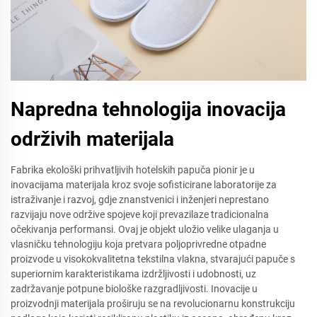
Napredna tehnologija inovacija
održivih materijala
Fabrika ekološki prihvatljivih hotelskih papuča pionir je u
inovacijama materijala kroz svoje sofisticirane laboratorije za
istraživanje i razvoj, gdje znanstvenici i inženjeri neprestano
razvijaju nove održive spojeve koji prevazilaze tradicionalna
očekivanja performansi. Ovaj je objekt uložio velike ulaganja u
vlasničku tehnologiju koja pretvara poljoprivredne otpadne
proizvode u visokokvalitetna tekstilna vlakna, stvarajući papuče s
superiornim karakteristikama izdržljivosti i udobnosti, uz
zadržavanje potpune biološke razgradljivosti. Inovacije u
proizvodnji materijala proširuju se na revolucionarnu konstrukciju