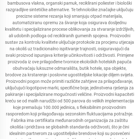
bambusova vlakna, organski pamuk, reciklirani poliester i biološki
razgradljive sintetičke alternative. Te tehnološke značajke uključuju
precizne sisteme rezanja koji smanjuju otpad materijala,
automatiziranu opremu za šivanje koja osigurava dosljednu
kvalitetu i specijalizirane procese oblikovanja za stvaranje izdržljivih,
ali udobnih podloga od recikliranih gumenih spojeva. Proizvodni
sustav za kontrolu kvalitete uključuje protokole za procjenu utjecaja
na okoliš uz tradicionalno ispitivanje trajnosti, osiguravajući da
svaki proizvod ispunjava kriterije učinkovitosti i održivosti. Primjene
proizvoda iz ove prilagođene tvornice ekoloških hotelskih papuča
obuhvaćaju luksuzne odmarališta, butik hotele, spa objekte,
brodove za krstarenje i poslovne ugostiteljske lokacije diljem svijeta.
Proizvodni pogon može primiti različite zahtjeve za prilagođavanje,
uključujući logotipove marki, specifične boje, jedinstvena rješenja za
pakiranje i specijalizirane mogućnosti veličine. Proizvodni kapaciteti
kreću se od malih narudžbi od 500 parova do velikih implementacija
koje premašuju 100.000 jedinica, s fleksibilnim proizvodnim
rasporedom koji prilagođavaju sezonskim fluktuacijama potražnje.
Fabrika ima certifikata međunarodnih organizacija za zaštitu
okoliša i pridržava se globalnih standarda održivosti, što je čini
idealnim partnerom za ugostiteljske brendove koji su posvećeni