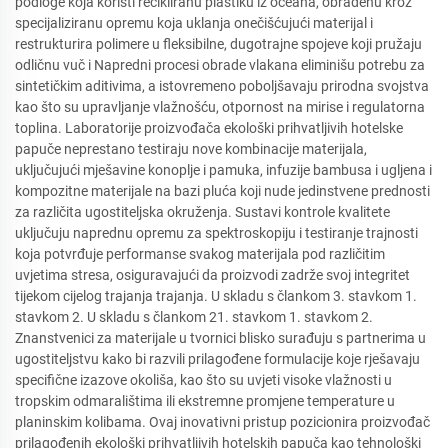
podloge koja koristi recikliranu plastiku iz oceana, obrađenu kroz
specijaliziranu opremu koja uklanja onečišćujući materijal i
restrukturira polimere u fleksibilne, dugotrajne spojeve koji pružaju
odličnu vuč i Napredni procesi obrade vlakana eliminišu potrebu za
sintetičkim aditivima, a istovremeno poboljšavaju prirodna svojstva
kao što su upravljanje vlažnošću, otpornost na mirise i regulatorna
toplina. Laboratorije proizvođača ekološki prihvatljivih hotelske
papuče neprestano testiraju nove kombinacije materijala,
uključujući mješavine konoplje i pamuka, infuzije bambusa i ugljena i
kompozitne materijale na bazi pluća koji nude jedinstvene prednosti
za različita ugostiteljska okruženja. Sustavi kontrole kvalitete
uključuju naprednu opremu za spektroskopiju i testiranje trajnosti
koja potvrđuje performanse svakog materijala pod različitim
uvjetima stresa, osiguravajući da proizvodi zadrže svoj integritet
tijekom cijelog trajanja trajanja. U skladu s člankom 3. stavkom 1.
stavkom 2. U skladu s člankom 21. stavkom 1. stavkom 2.
Znanstvenici za materijale u tvornici blisko surađuju s partnerima u
ugostiteljstvu kako bi razvili prilagođene formulacije koje rješavaju
specifične izazove okoliša, kao što su uvjeti visoke vlažnosti u
tropskim odmaralištima ili ekstremne promjene temperature u
planinskim kolibama. Ovaj inovativni pristup pozicionira proizvođač
prilagođenih ekološki prihvatljivih hotelskih papuča kao tehnološki