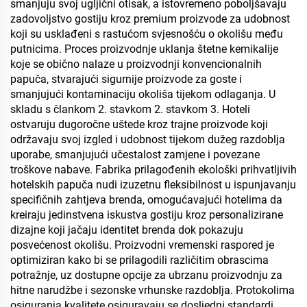
smanjuju svoj ugljični otisak, a istovremeno poboljšavaju
zadovoljstvo gostiju kroz premium proizvode za udobnost
koji su usklađeni s rastućom svjesnošću o okolišu među
putnicima. Proces proizvodnje uklanja štetne kemikalije
koje se obično nalaze u proizvodnji konvencionalnih
papuča, stvarajući sigurnije proizvode za goste i
smanjujući kontaminaciju okoliša tijekom odlaganja. U
skladu s člankom 2. stavkom 2. stavkom 3. Hoteli
ostvaruju dugoročne uštede kroz trajne proizvode koji
održavaju svoj izgled i udobnost tijekom dužeg razdoblja
uporabe, smanjujući učestalost zamjene i povezane
troškove nabave. Fabrika prilagođenih ekološki prihvatljivih
hotelskih papuča nudi izuzetnu fleksibilnost u ispunjavanju
specifičnih zahtjeva brenda, omogućavajući hotelima da
kreiraju jedinstvena iskustva gostiju kroz personalizirane
dizajne koji jačaju identitet brenda dok pokazuju
posvećenost okolišu. Proizvodni vremenski raspored je
optimiziran kako bi se prilagodili različitim obrascima
potražnje, uz dostupne opcije za ubrzanu proizvodnju za
hitne narudžbe i sezonske vrhunske razdoblja. Protokolima
osiguranja kvalitete osiguravaju se dosljedni standardi