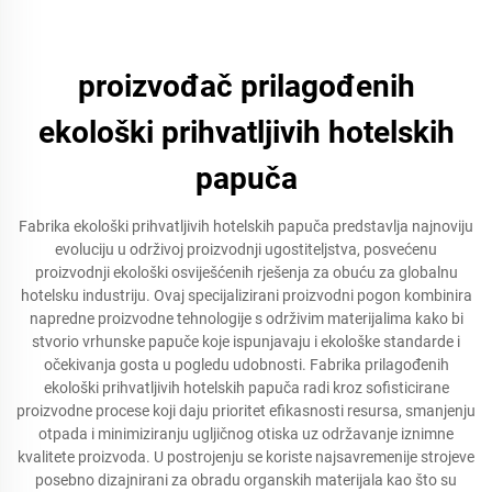
proizvođač prilagođenih
ekološki prihvatljivih hotelskih
papuča
Fabrika ekološki prihvatljivih hotelskih papuča predstavlja najnoviju
evoluciju u održivoj proizvodnji ugostiteljstva, posvećenu
proizvodnji ekološki osviješćenih rješenja za obuću za globalnu
hotelsku industriju. Ovaj specijalizirani proizvodni pogon kombinira
napredne proizvodne tehnologije s održivim materijalima kako bi
stvorio vrhunske papuče koje ispunjavaju i ekološke standarde i
očekivanja gosta u pogledu udobnosti. Fabrika prilagođenih
ekološki prihvatljivih hotelskih papuča radi kroz sofisticirane
proizvodne procese koji daju prioritet efikasnosti resursa, smanjenju
otpada i minimiziranju ugljičnog otiska uz održavanje iznimne
kvalitete proizvoda. U postrojenju se koriste najsavremenije strojeve
posebno dizajnirani za obradu organskih materijala kao što su