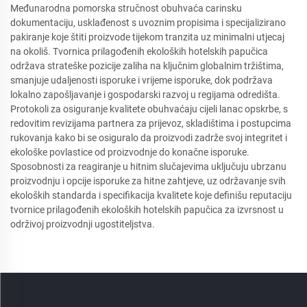
Međunarodna pomorska stručnost obuhvaća carinsku
dokumentaciju, usklađenost s uvoznim propisima i specijalizirano
pakiranje koje štiti proizvode tijekom tranzita uz minimalni utjecaj
na okoliš. Tvornica prilagođenih ekoloških hotelskih papučica
održava strateške pozicije zaliha na ključnim globalnim tržištima,
smanjuje udaljenosti isporuke i vrijeme isporuke, dok podržava
lokalno zapošljavanje i gospodarski razvoj u regijama odredišta.
Protokoli za osiguranje kvalitete obuhvaćaju cijeli lanac opskrbe, s
redovitim revizijama partnera za prijevoz, skladištima i postupcima
rukovanja kako bi se osiguralo da proizvodi zadrže svoj integritet i
ekološke povlastice od proizvodnje do konačne isporuke.
Sposobnosti za reagiranje u hitnim slučajevima uključuju ubrzanu
proizvodnju i opcije isporuke za hitne zahtjeve, uz održavanje svih
ekoloških standarda i specifikacija kvalitete koje definišu reputaciju
tvornice prilagođenih ekoloških hotelskih papučica za izvrsnost u
održivoj proizvodnji ugostiteljstva.