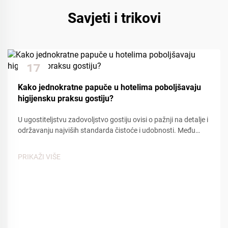
Savjeti i trikovi
17
Dec
Kako jednokratne papuče u hotelima poboljšavaju
higijensku praksu gostiju?
U ugostiteljstvu zadovoljstvo gostiju ovisi o pažnji na detalje i
održavanju najviših standarda čistoće i udobnosti. Među
osnovnim sadržajima koji doprinose pozitivnom iskustvu
gostiju, hotelske jednokratne papuče pl...
PRIKAŽI VIŠE