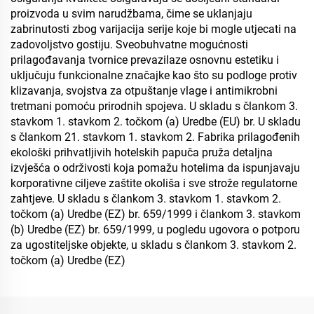
proizvoda u svim narudžbama, čime se uklanjaju
zabrinutosti zbog varijacija serije koje bi mogle utjecati na
zadovoljstvo gostiju. Sveobuhvatne mogućnosti
prilagođavanja tvornice prevazilaze osnovnu estetiku i
uključuju funkcionalne značajke kao što su podloge protiv
klizavanja, svojstva za otpuštanje vlage i antimikrobni
tretmani pomoću prirodnih spojeva. U skladu s člankom 3.
stavkom 1. stavkom 2. točkom (a) Uredbe (EU) br. U skladu
s člankom 21. stavkom 1. stavkom 2. Fabrika prilagođenih
ekološki prihvatljivih hotelskih papuča pruža detaljna
izvješća o održivosti koja pomažu hotelima da ispunjavaju
korporativne ciljeve zaštite okoliša i sve strože regulatorne
zahtjeve. U skladu s člankom 3. stavkom 1. stavkom 2.
točkom (a) Uredbe (EZ) br. 659/1999 i člankom 3. stavkom
(b) Uredbe (EZ) br. 659/1999, u pogledu ugovora o potporu
za ugostiteljske objekte, u skladu s člankom 3. stavkom 2.
točkom (a) Uredbe (EZ)