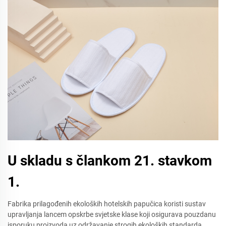
U skladu s člankom 21. stavkom
1.
Fabrika prilagođenih ekoloških hotelskih papučica koristi sustav
upravljanja lancem opskrbe svjetske klase koji osigurava pouzdanu
isporuku proizvoda uz održavanje strogih ekoloških standarda