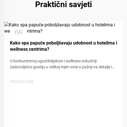
Praktični savjeti
05
Dec
Kako spa papuče poboljšavaju udobnost u hotelima i
wellness centrima?
U konkurentnoj ugostiteljskom i wellness industriji
zadovoljstvo gostiju u velikoj mjeri ovisi o pažnji na detalje i
udobnosti. Među mnogim kontaktnim točkama koje utječu
na iskustvo gostiju, spa papuče igraju ključnu ulogu u
PRIKAŽI VIŠE
stvaranju osjećaja...