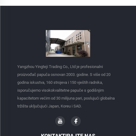
Yangzhou Yingteji Trading Co., Ltd je profesionalni
proizvođač papuča osnovan 2003. godine. S više od 20
godina iskustva, 160 strojeva i 150 vještih radnika,
isporučujemo visokokvalitetne papuče s godišnjim
kapacitetom većim od 30 milijuna pari, poslujući globalna
tržišta uključujući Japan, Koreu i SAD.
KONTAKTIRAJTE NAS