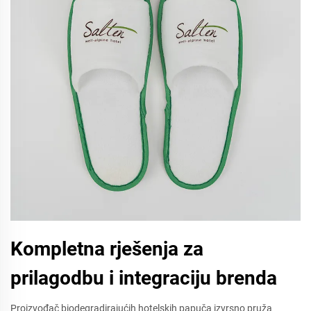
Kompletna rješenja za
prilagodbu i integraciju brenda
Proizvođač biodegradirajućih hotelskih papuča izvrsno pruža