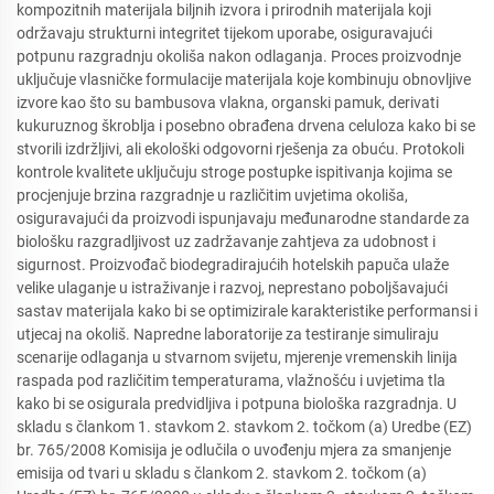
kompozitnih materijala biljnih izvora i prirodnih materijala koji
održavaju strukturni integritet tijekom uporabe, osiguravajući
potpunu razgradnju okoliša nakon odlaganja. Proces proizvodnje
uključuje vlasničke formulacije materijala koje kombinuju obnovljive
izvore kao što su bambusova vlakna, organski pamuk, derivati
kukuruznog škroblja i posebno obrađena drvena celuloza kako bi se
stvorili izdržljivi, ali ekološki odgovorni rješenja za obuću. Protokoli
kontrole kvalitete uključuju stroge postupke ispitivanja kojima se
procjenjuje brzina razgradnje u različitim uvjetima okoliša,
osiguravajući da proizvodi ispunjavaju međunarodne standarde za
biološku razgradljivost uz zadržavanje zahtjeva za udobnost i
sigurnost. Proizvođač biodegradirajućih hotelskih papuča ulaže
velike ulaganje u istraživanje i razvoj, neprestano poboljšavajući
sastav materijala kako bi se optimizirale karakteristike performansi i
utjecaj na okoliš. Napredne laboratorije za testiranje simuliraju
scenarije odlaganja u stvarnom svijetu, mjerenje vremenskih linija
raspada pod različitim temperaturama, vlažnošću i uvjetima tla
kako bi se osigurala predvidljiva i potpuna biološka razgradnja. U
skladu s člankom 1. stavkom 2. stavkom 2. točkom (a) Uredbe (EZ)
br. 765/2008 Komisija je odlučila o uvođenju mjera za smanjenje
emisija od tvari u skladu s člankom 2. stavkom 2. točkom (a)