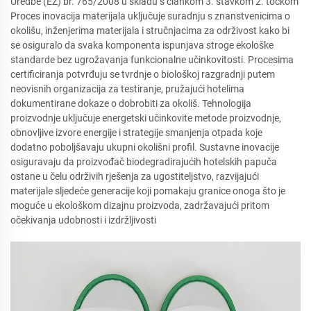
Uredbe (EZ) br. 765/2008 u skladu s člankom 3. stavkom 2. točkom
Proces inovacija materijala uključuje suradnju s znanstvenicima o
okolišu, inženjerima materijala i stručnjacima za održivost kako bi
se osiguralo da svaka komponenta ispunjava stroge ekološke
standarde bez ugrožavanja funkcionalne učinkovitosti. Procesima
certificiranja potvrđuju se tvrdnje o biološkoj razgradnji putem
neovisnih organizacija za testiranje, pružajući hotelima
dokumentirane dokaze o dobrobiti za okoliš. Tehnologija
proizvodnje uključuje energetski učinkovite metode proizvodnje,
obnovljive izvore energije i strategije smanjenja otpada koje
dodatno poboljšavaju ukupni okolišni profil. Sustavne inovacije
osiguravaju da proizvođač biodegradirajućih hotelskih papuča
ostane u čelu održivih rješenja za ugostiteljstvo, razvijajući
materijale sljedeće generacije koji pomakaju granice onoga što je
moguće u ekološkom dizajnu proizvoda, zadržavajući pritom
očekivanja udobnosti i izdržljivosti