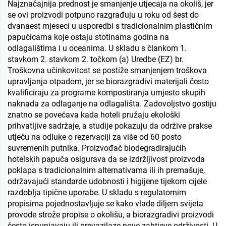
Najznačajnija prednost je smanjenje utjecaja na okoliš, jer
se ovi proizvodi potpuno razgrađuju u roku od šest do
dvanaest mjeseci u usporedbi s tradicionalnim plastičnim
papučicama koje ostaju stotinama godina na
odlagalištima i u oceanima. U skladu s člankom 1.
stavkom 2. stavkom 2. točkom (a) Uredbe (EZ) br.
Troškovna učinkovitost se postiže smanjenjem troškova
upravljanja otpadom, jer se biorazgradivi materijali često
kvalificiraju za programe kompostiranja umjesto skupih
naknada za odlaganje na odlagališta. Zadovoljstvo gostiju
znatno se povećava kada hoteli pružaju ekološki
prihvatljive sadržaje, a studije pokazuju da održive prakse
utječu na odluke o rezervaciji za više od 60 posto
suvremenih putnika. Proizvođač biodegradirajućih
hotelskih papuča osigurava da se izdržljivost proizvoda
poklapa s tradicionalnim alternativama ili ih premašuje,
održavajući standarde udobnosti i higijene tijekom cijele
razdoblja tipične uporabe. U skladu s regulatornim
propisima pojednostavljuje se kako vlade diljem svijeta
provode strože propise o okolišu, a biorazgradivi proizvodi
često ispunjavaju ili prevazilaze nove zahtjeve održivosti. U