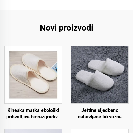
Novi proizvodi
Kineska marka ekološki
Jeftine sljedbeno
prihvatljive biorazgradive
nabavljene luksuzne
papuče za hotel spa
papuče za zrakoplovstvo i
otvorene prednjice s
spa, uniseks, jednokratne,