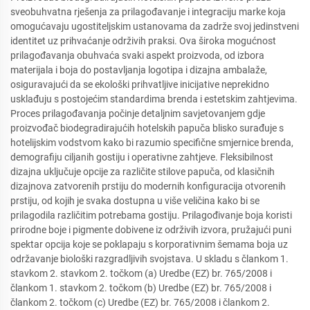
sveobuhvatna rješenja za prilagođavanje i integraciju marke koja
omogućavaju ugostiteljskim ustanovama da zadrže svoj jedinstveni
identitet uz prihvaćanje održivih praksi. Ova široka mogućnost
prilagođavanja obuhvaća svaki aspekt proizvoda, od izbora
materijala i boja do postavljanja logotipa i dizajna ambalaže,
osiguravajući da se ekološki prihvatljive inicijative neprekidno
usklađuju s postojećim standardima brenda i estetskim zahtjevima.
Proces prilagođavanja počinje detaljnim savjetovanjem gdje
proizvođač biodegradirajućih hotelskih papuča blisko surađuje s
hotelijskim vodstvom kako bi razumio specifične smjernice brenda,
demografiju ciljanih gostiju i operativne zahtjeve. Fleksibilnost
dizajna uključuje opcije za različite stilove papuča, od klasičnih
dizajnova zatvorenih prstiju do modernih konfiguracija otvorenih
prstiju, od kojih je svaka dostupna u više veličina kako bi se
prilagodila različitim potrebama gostiju. Prilagođivanje boja koristi
prirodne boje i pigmente dobivene iz održivih izvora, pružajući puni
spektar opcija koje se poklapaju s korporativnim šemama boja uz
održavanje biološki razgradljivih svojstava. U skladu s člankom 1.
stavkom 2. stavkom 2. točkom (a) Uredbe (EZ) br. 765/2008 i
člankom 1. stavkom 2. točkom (b) Uredbe (EZ) br. 765/2008 i
člankom 2. točkom (c) Uredbe (EZ) br. 765/2008 i člankom 2.