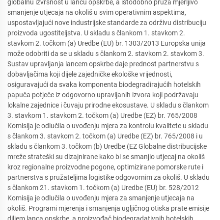
globalnu izvrsnost u lancu opskrbe, a istodobno pruža mjerljivo
smanjenje utjecaja na okoliš u svim operativnim aspektima,
uspostavljajući nove industrijske standarde za održivu distribuciju
proizvoda ugostiteljstva. U skladu s člankom 1. stavkom 2.
stavkom 2. točkom (a) Uredbe (EU) br. 1303/2013 Europska unija
može odobriti da se u skladu s člankom 2. stavkom 2. stavkom 3.
Sustav upravljanja lancem opskrbe daje prednost partnerstvu s
dobavljačima koji dijele zajedničke ekološke vrijednosti,
osiguravajući da svaka komponenta biodegradirajućih hotelskih
papuča potječe iz odgovorno upravljanih izvora koji podržavaju
lokalne zajednice i čuvaju prirodne ekosustave. U skladu s člankom
3. stavkom 1. stavkom 2. točkom (a) Uredbe (EZ) br. 765/2008
Komisija je odlučila o uvođenju mjera za kontrolu kvalitete u skladu
s člankom 3. stavkom 2. točkom (a) Uredbe (EZ) br. 765/2008 i u
skladu s člankom 3. točkom (b) Uredbe (EZ Globalne distribucijske
mreže strateški su dizajnirane kako bi se smanjio utjecaj na okoliš
kroz regionalne proizvodne pogone, optimizirane pomorske rute i
partnerstva s pružateljima logistike odgovornim za okoliš. U skladu
s člankom 21. stavkom 1. točkom (a) Uredbe (EU) br. 528/2012
Komisija je odlučila o uvođenju mjera za smanjenje utjecaja na
okoliš. Programi mjerenja i smanjenja ugljičnog otiska prate emisije
diljem lanca opskrbe, a proizvođač biodegradativnih hotelskih