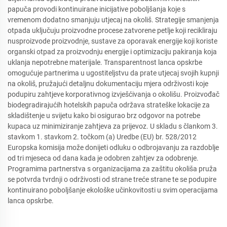
papuča provodi kontinuirane inicijative poboljšanja koje s
vremenom dodatno smanjuju utjecaj na okoliš. Strategije smanjenja
otpada uključuju proizvodne procese zatvorene petlje koji recikliraju
nusproizvode proizvodnje, sustave za oporavak energije koji koriste
organski otpad za proizvodnju energije i optimizaciju pakiranja koja
uklanja nepotrebne materijale. Transparentnost lanca opskrbe
omogućuje partnerima u ugostiteljstvu da prate utjecaj svojih kupnji
na okoliš, pružajući detaljnu dokumentaciju mjera održivosti koje
podupiru zahtjeve korporativnog izvješćivanja o okolišu. Proizvođač
biodegradirajućih hotelskih papuča održava strateške lokacije za
skladištenje u svijetu kako bi osigurao brz odgovor na potrebe
kupaca uz minimiziranje zahtjeva za prijevoz. U skladu s člankom 3.
stavkom 1. stavkom 2. točkom (a) Uredbe (EU) br. 528/2012
Europska komisija može donijeti odluku o odbrojavanju za razdoblje
od tri mjeseca od dana kada je odobren zahtjev za odobrenje.
Programima partnerstva s organizacijama za zaštitu okoliša pruža
se potvrda tvrdnji o održivosti od strane treće strane te se podupire
kontinuirano poboljšanje ekološke učinkovitosti u svim operacijama
lanca opskrbe.