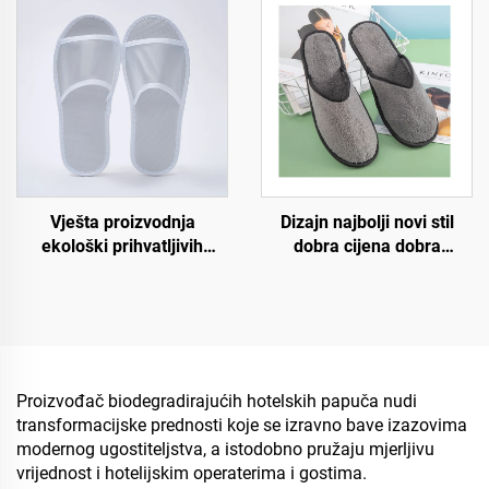
pulpom na đonu,
meke i udobne papuče za
jednokratne papuče za
hotelske sobe
zrakoplovstvo
Dizajn najbolji novi stil
Vješta proizvodnja
dobra cijena dobra
ekološki prihvatljivih
kvaliteta strogi zahtjevi za
biorazgradivih hotel
proces udobno pristajanje
papuča s otvorenim
jednokratne hotelske
prstima, disajnih papuča
zračne papuče
za hotele i zrakoplovstvo
Proizvođač biodegradirajućih hotelskih papuča nudi
transformacijske prednosti koje se izravno bave izazovima
modernog ugostiteljstva, a istodobno pružaju mjerljivu
vrijednost i hotelijskim operaterima i gostima.