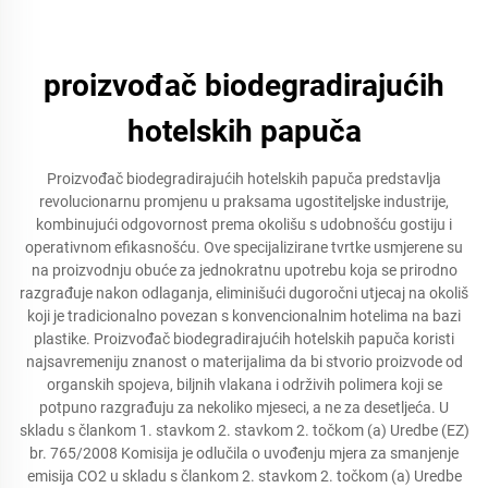
proizvođač biodegradirajućih
hotelskih papuča
Proizvođač biodegradirajućih hotelskih papuča predstavlja
revolucionarnu promjenu u praksama ugostiteljske industrije,
kombinujući odgovornost prema okolišu s udobnošću gostiju i
operativnom efikasnošću. Ove specijalizirane tvrtke usmjerene su
na proizvodnju obuće za jednokratnu upotrebu koja se prirodno
razgrađuje nakon odlaganja, eliminišući dugoročni utjecaj na okoliš
koji je tradicionalno povezan s konvencionalnim hotelima na bazi
plastike. Proizvođač biodegradirajućih hotelskih papuča koristi
najsavremeniju znanost o materijalima da bi stvorio proizvode od
organskih spojeva, biljnih vlakana i održivih polimera koji se
potpuno razgrađuju za nekoliko mjeseci, a ne za desetljeća. U
skladu s člankom 1. stavkom 2. stavkom 2. točkom (a) Uredbe (EZ)
br. 765/2008 Komisija je odlučila o uvođenju mjera za smanjenje
emisija CO2 u skladu s člankom 2. stavkom 2. točkom (a) Uredbe