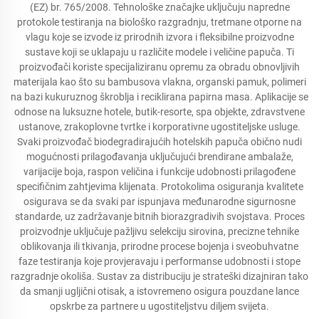
(EZ) br. 765/2008. Tehnološke značajke uključuju napredne
protokole testiranja na biološko razgradnju, tretmane otporne na
vlagu koje se izvode iz prirodnih izvora i fleksibilne proizvodne
sustave koji se uklapaju u različite modele i veličine papuča. Ti
proizvođači koriste specijaliziranu opremu za obradu obnovljivih
materijala kao što su bambusova vlakna, organski pamuk, polimeri
na bazi kukuruznog škroblja i reciklirana papirna masa. Aplikacije se
odnose na luksuzne hotele, butik-resorte, spa objekte, zdravstvene
ustanove, zrakoplovne tvrtke i korporativne ugostiteljske usluge.
Svaki proizvođač biodegradirajućih hotelskih papuča obično nudi
mogućnosti prilagođavanja uključujući brendirane ambalaže,
varijacije boja, raspon veličina i funkcije udobnosti prilagođene
specifičnim zahtjevima klijenata. Protokolima osiguranja kvalitete
osigurava se da svaki par ispunjava međunarodne sigurnosne
standarde, uz zadržavanje bitnih biorazgradivih svojstava. Proces
proizvodnje uključuje pažljivu selekciju sirovina, precizne tehnike
oblikovanja ili tkivanja, prirodne procese bojenja i sveobuhvatne
faze testiranja koje provjeravaju i performanse udobnosti i stope
razgradnje okoliša. Sustav za distribuciju je strateški dizajniran tako
da smanji ugljični otisak, a istovremeno osigura pouzdane lance
opskrbe za partnere u ugostiteljstvu diljem svijeta.