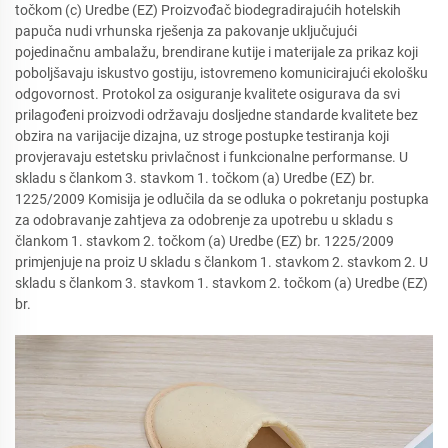
točkom (c) Uredbe (EZ) Proizvođač biodegradirajućih hotelskih
papuča nudi vrhunska rješenja za pakovanje uključujući
pojedinačnu ambalažu, brendirane kutije i materijale za prikaz koji
poboljšavaju iskustvo gostiju, istovremeno komunicirajući ekološku
odgovornost. Protokol za osiguranje kvalitete osigurava da svi
prilagođeni proizvodi održavaju dosljedne standarde kvalitete bez
obzira na varijacije dizajna, uz stroge postupke testiranja koji
provjeravaju estetsku privlačnost i funkcionalne performanse. U
skladu s člankom 3. stavkom 1. točkom (a) Uredbe (EZ) br.
1225/2009 Komisija je odlučila da se odluka o pokretanju postupka
za odobravanje zahtjeva za odobrenje za upotrebu u skladu s
člankom 1. stavkom 2. točkom (a) Uredbe (EZ) br. 1225/2009
primjenjuje na proiz U skladu s člankom 1. stavkom 2. stavkom 2. U
skladu s člankom 3. stavkom 1. stavkom 2. točkom (a) Uredbe (EZ)
br.