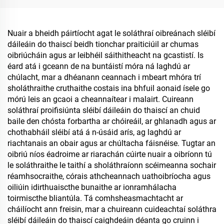
Ósta Aerlíne
Thaigh ósta
Nuair a bheidh páirtíocht agat le soláthraí oibreánach sléibí
dáileáin do thaiscí beidh tionchar praiticiúil ar chumas
oibriúcháin agus ar leibhéil sáithitheacht na gcastistí. Is
éard atá i gceann de na buntáistí móra ná laghdú ar
chúlacht, mar a dhéanann ceannach i mbeart mhóra trí
sholáthraithe cruthaithe costais ina bhfuil aonaid ísele go
mórú leis an gcaoi a cheannaítear i malairt. Cuireann
soláthraí proifisiúnta sléibí dáileáin do thaiscí an chuid
baile den chósta forbartha ar chóireáil, ar ghlanadh agus ar
chothabháil sléibí atá á n-úsáid arís, ag laghdú ar
riachtanais an obair agus ar chúltacha fáisnéise. Tugtar an
oibriú níos éadroime ar riarachán cúirte nuair a oibríonn tú
le soláthraithe le taithí a sholáthraíonn scéimeanna sochair
réamhsocraithe, córais athcheannach uathoibríocha agus
oiliúin idirthuaiscthe bunaithe ar ionramhálacha
toirmiscthe bliantúla. Tá comhsheasmachtacht ar
cháilíocht ann freisin, mar a chuireann cuideachtaí soláthra
sléibí dáileáin do thaiscí caighdeáin déanta go cruinn i