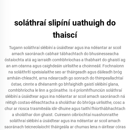
soláthraí slipíní uathuigh do
thaiscí
Tugann soláthraí sléibíní a úsáidtear agus ina ndéantar ar scoil
amach saoránach cabhair tábhachtach do bhusinesseacha
óstaíochta atá ag iarraidh comhbhríochas a thabhairt do ghaistí ag
an am céanna agus caighdeáin uirlisithe a choinneáil. Fochnaíonn
na soláithrítí speisialaithe seo ar tháirgeadh agus dáileadh bróg
amháin-chleacht, arna ndearcadh go sonrach do thimpeallachtaí
óstae, cinnte a dhéanamh go bhfaighidh gaistí sléibíní glana,
comhbhríocha le linn a gcónaithe. Is é príomhfhunciún soláthraí
sléibíní a úsáidtear agus ina ndéantar ar scoil amach saoránach ná
réitigh costas-éifeachtacha a sholáthar do bhróga uirlisithe, cosc a
chur ar riosca trasmiteála idir-dhuine agus taithí fhíorthábhachtach
a sholáthar don ghaist. Cuireann oibríochtaí nuashonraithe
soláthraí sléibíní a úsáidtear agus ina ndéantar ar scoil amach
saoránach teicneolaíocht tháirgeála ar chumas lena n-áirítear córas