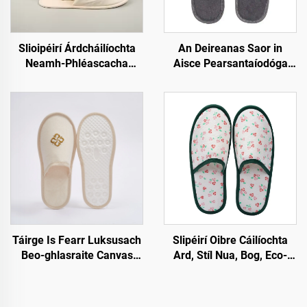
Slioipéirí Árdcháilíochta
An Deireanas Saor in
Neamh-Phléascacha
Aisce Pearsantaíodóga
Taobh Istigh hOstae le
Oibre Spá Oibre Aerlíne
Lining Boga do Aireagóirí
Slioipéirí
do Sheomraí Ostaí
Neamhphléascacha Fir
agus Mná Díoltála Poiblí
Monaróir Slioipéirí Eco-
Dhíograiseáin
Táirge Is Fearr Luksusach
Slipéirí Oibre Cáilíochta
Beo-ghlasraite Canvas
Ard, Stíl Nua, Bog, Eco-
Cotóin Bunsráid Pulp
friendly do Thaigh ósta,
Sléipéirí Taigh Ósta Loga
Dífhabhtaithe, Slipéirí
Saincheaptha do Thaigh
Aerlíne Eco Friendly do