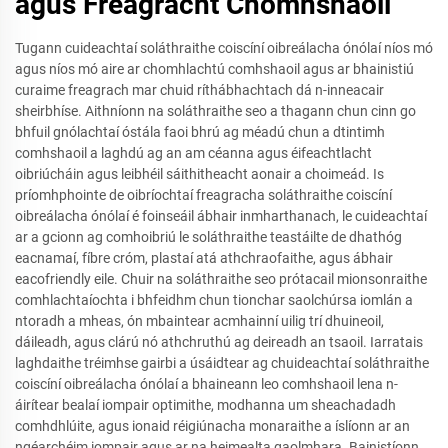
agus Freagracht Chomhshaoil
Tugann cuideachtaí soláthraithe coiscíní oibreálacha ónólaí níos mó
agus níos mó aire ar chomhlachtú comhshaoil agus ar bhainistiú
curaime freagrach mar chuid ríthábhachtach dá n-inneacair
sheirbhíse. Aithníonn na soláthraithe seo a thagann chun cinn go
bhfuil gnólachtaí óstála faoi bhrú ag méadú chun a dtintimh
comhshaoil a laghdú ag an am céanna agus éifeachtlacht
oibriúcháin agus leibhéil sáithitheacht aonair a choimeád. Is
príomhphointe de oibríochtaí freagracha soláthraithe coiscíní
oibreálacha ónólaí é foinseáil ábhair inmharthanach, le cuideachtaí
ar a gcionn ag comhoibriú le soláthraithe teastáilte de dhathóg
eacnamaí, fíbre cróm, plastaí atá athchraofaithe, agus ábhair
eacofriendly eile. Chuir na soláthraithe seo prótacail mionsonraithe
comhlachtaíochta i bhfeidhm chun tionchar saolchúrsa iomlán a
ntoradh a mheas, ón mbaintear acmhainní uilig trí dhuineoil,
dáileadh, agus clárú nó athchruthú ag deireadh an tsaoil. Iarratais
laghdaithe tréimhse gairbi a úsáidtear ag chuideachtaí soláthraithe
coiscíní oibreálacha ónólaí a bhaineann leo comhshaoil lena n-
áirítear bealaí iompair optimithe, modhanna um sheachadadh
comhdhlúite, agus ionaid réigiúnacha monaraithe a íslíonn ar an
ngéarchéim iompair agus ar na heimealta gaolmhara. Bainistíonn