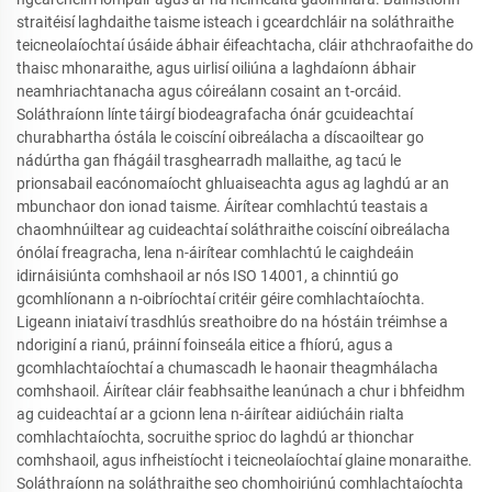
straitéisí laghdaithe taisme isteach i gceardchláir na soláthraithe
teicneolaíochtaí úsáide ábhair éifeachtacha, cláir athchraofaithe do
thaisc mhonaraithe, agus uirlisí oiliúna a laghdaíonn ábhair
neamhriachtanacha agus cóireálann cosaint an t-orcáid.
Soláthraíonn línte táirgí biodeagrafacha ónár gcuideachtaí
churabhartha óstála le coiscíní oibreálacha a díscaoiltear go
nádúrtha gan fhágáil trasghearradh mallaithe, ag tacú le
prionsabail eacónomaíocht ghluaiseachta agus ag laghdú ar an
mbunchaor don ionad taisme. Áirítear comhlachtú teastais a
chaomhnúiltear ag cuideachtaí soláthraithe coiscíní oibreálacha
ónólaí freagracha, lena n-áirítear comhlachtú le caighdeáin
idirnáisiúnta comhshaoil ar nós ISO 14001, a chinntiú go
gcomhlíonann a n-oibríochtaí critéir géire comhlachtaíochta.
Ligeann iniataiví trasdhlús sreathoibre do na hóstáin tréimhse a
ndoriginí a rianú, práinní foinseála eitice a fhíorú, agus a
gcomhlachtaíochtaí a chumascadh le haonair theagmhálacha
comhshaoil. Áirítear cláir feabhsaithe leanúnach a chur i bhfeidhm
ag cuideachtaí ar a gcionn lena n-áirítear aidiúcháin rialta
comhlachtaíochta, socruithe sprioc do laghdú ar thionchar
comhshaoil, agus infheistíocht i teicneolaíochtaí glaine monaraithe.
Soláthraíonn na soláthraithe seo chomhoiriúnú comhlachtaíochta