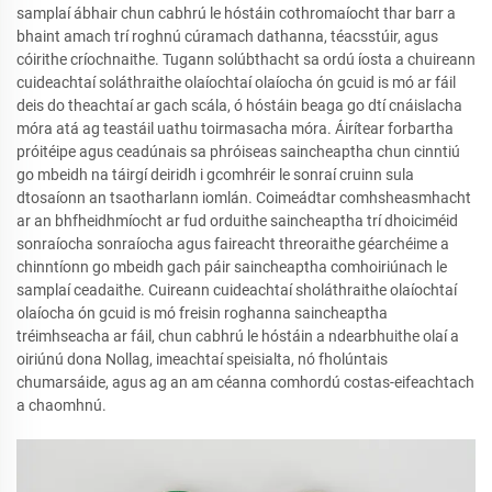
samplaí ábhair chun cabhrú le hóstáin cothromaíocht thar barr a
bhaint amach trí roghnú cúramach dathanna, téacsstúir, agus
cóirithe críochnaithe. Tugann solúbthacht sa ordú íosta a chuireann
cuideachtaí soláthraithe olaíochtaí olaíocha ón gcuid is mó ar fáil
deis do theachtaí ar gach scála, ó hóstáin beaga go dtí cnáislacha
móra atá ag teastáil uathu toirmasacha móra. Áirítear forbartha
próitéipe agus ceadúnais sa phróiseas saincheaptha chun cinntiú
go mbeidh na táirgí deiridh i gcomhréir le sonraí cruinn sula
dtosaíonn an tsaotharlann iomlán. Coimeádtar comhsheasmhacht
ar an bhfheidhmíocht ar fud orduithe saincheaptha trí dhoiciméid
sonraíocha sonraíocha agus faireacht threoraithe géarchéime a
chinntíonn go mbeidh gach páir saincheaptha comhoiriúnach le
samplaí ceadaithe. Cuireann cuideachtaí sholáthraithe olaíochtaí
olaíocha ón gcuid is mó freisin roghanna saincheaptha
tréimhseacha ar fáil, chun cabhrú le hóstáin a ndearbhuithe olaí a
oiriúnú dona Nollag, imeachtaí speisialta, nó fholúntais
chumarsáide, agus ag an am céanna comhordú costas-eifeachtach
a chaomhnú.