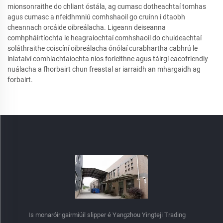
mionsonraithe do chliant óstála, ag cumasc dotheachtaí tomhas
agus cumasc a nfeidhmniú comhshaoil go cruinn i dtaobh
cheannach orcáide oibreálacha. Ligeann deiseanna
comhpháirtíochta le heagraíochtaí comhshaoil do chuideachtaí
soláthraithe coiscíní oibreálacha ónólaí curabhartha cabhrú le
iniataiví comhlachtaíochta níos forleithne agus táirgí eacofriendly
nuálacha a fhorbairt chun freastal ar iarraidh an mhargaidh ag
forbairt.
Is monaróir gairmiúil slipper é Yangzhou Yingteji Trading