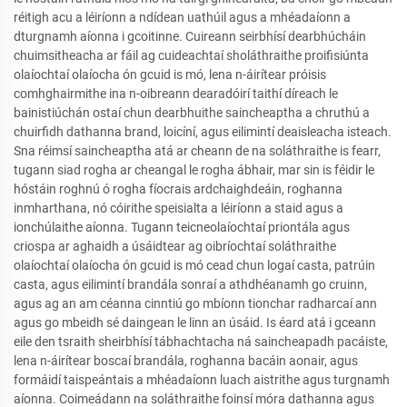
réitigh acu a léiríonn a ndídean uathúil agus a mhéadaíonn a
dturgnamh aíonna i gcoitinne. Cuireann seirbhísí dearbhúcháin
chuimsitheacha ar fáil ag cuideachtaí sholáthraithe proifisiúnta
olaíochtaí olaíocha ón gcuid is mó, lena n-áirítear próisis
comhghairmithe ina n-oibreann dearadóirí taithí díreach le
bainistiúchán ostaí chun dearbhuithe saincheaptha a chruthú a
chuirfidh dathanna brand, loicíní, agus eilimintí deaisleacha isteach.
Sna réimsí saincheaptha atá ar cheann de na soláthraithe is fearr,
tugann siad rogha ar cheangal le rogha ábhair, mar sin is féidir le
hóstáin roghnú ó rogha fíocrais ardchaighdeáin, roghanna
inmharthana, nó cóirithe speisialta a léiríonn a staid agus a
ionchúlaithe aíonna. Tugann teicneolaíochtaí priontála agus
criospa ar aghaidh a úsáidtear ag oibríochtaí soláthraithe
olaíochtaí olaíocha ón gcuid is mó cead chun logaí casta, patrúin
casta, agus eilimintí brandála sonraí a athdhéanamh go cruinn,
agus ag an am céanna cinntiú go mbíonn tionchar radharcaí ann
agus go mbeidh sé daingean le linn an úsáid. Is éard atá i gceann
eile den tsraith sheirbhísí tábhachtacha ná saincheapadh pacáiste,
lena n-áirítear boscaí brandála, roghanna bacáin aonair, agus
formáidí taispeántais a mhéadaíonn luach aistrithe agus turgnamh
aíonna. Coimeádann na soláthraithe foinsí móra dathanna agus