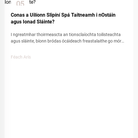
05
Dec
Conas a Uilíonn Slipíní Spá Taitneamh i nOstáin
agus Ionad Sláinte?
I ngreatmhar thoirmeascta an tionsclaíochta toilisteachta
agus sláinte, bíonn bródas ócáideach freastalaithe go mór
mairithe ar mhionsonraí agus ar aicmhithe taitneamh. I
measc na gceann de na pointí teagmhála a éiríonn tionchar
Féach Arís
acu ar thurgnamh na n-óstach, imríonn slipreáin spá ról
thábhachtach i cruthú...