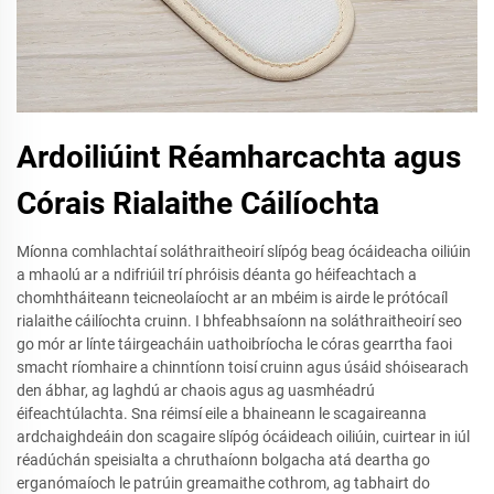
Ardoiliúint Réamharcachta agus
Córais Rialaithe Cáilíochta
Míonna comhlachtaí soláthraitheoirí slípóg beag ócáideacha oiliúin
a mhaolú ar a ndifriúil trí phróisis déanta go héifeachtach a
chomhtháiteann teicneolaíocht ar an mbéim is airde le prótócaíl
rialaithe cáilíochta cruinn. I bhfeabhsaíonn na soláthraitheoirí seo
go mór ar línte táirgeacháin uathoibríocha le córas gearrtha faoi
smacht ríomhaire a chinntíonn toisí cruinn agus úsáid shóisearach
den ábhar, ag laghdú ar chaois agus ag uasmhéadrú
éifeachtúlachta. Sna réimsí eile a bhaineann le scagaireanna
ardchaighdeáin don scagaire slípóg ócáideach oiliúin, cuirtear in iúl
réadúchán speisialta a chruthaíonn bolgacha atá deartha go
erganómaíoch le patrúin greamaithe cothrom, ag tabhairt do