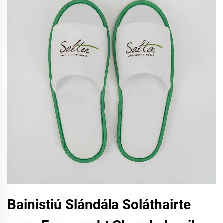
Bainistiú Slándála Soláthairte