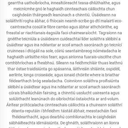
gearrtha uathoibríocha, innealtóireacht teasa-dhlúthaithe, agus
meicnícmhe gnó le haghaidh cinnteachais cáilíochta chun
caighdeáin tháirgeadh leanúnach a chinntiú. Úsáideann na
soláithrítí rogha ábhar, ó fhíocain neamh-scríbe go dtí malairtí eco-
caintreacha cosúil le fibre cambo agus ábhar athchóirithe, ag
freastal ar riachtanais éagsúla faoi chaimearaíocht. Tagraíonn na
gnéithe teicniúla a úsáideann cuideachtaí líder soláthra sléibíní a
úsáidtear agus ina ndéantar ar scoil amach saoránach go teicnící
cruinneas i dtógáil na sole, cóiriú seantaimbreog nóiméadacha le
haghaidh uirlisithe níos fearr, agus airíonna fuarais-uiscithe chun
comhbhríochas a fheabhsú. Síleann na feidhmchláir thuas leathnú
thar óstae traidisiúnta go spásanna, láithreáin shláinte, ospidéil,
aerlínte, longa croiseáide, agus ionaid chóiríte where is briathar
féidearthach bróg sealadacha. Coinníonn soláthra proifisiúnta
sléibíní a úsáidtear agus ina ndéantar ar scoil amach saoránach
córais bhailiúcháin fairsing, a chinntiú uaslucht uaireanta agus
solúbthacht leanúnach do oibríochtaí óstaíochta ar ard-volum.
Áirítear prótócalacha cinnteachais cáilíochta a chuireann soláithrí
déanta-reputáin i bhfeidhm: tástáil ábhair, meastacháin faoi
fhéidearthacht, agus dearbhú comhlíonachta le caighdeáin
sábháilteachta idirnáisiúnta. De ghnáth, soláthraíonn an líonra