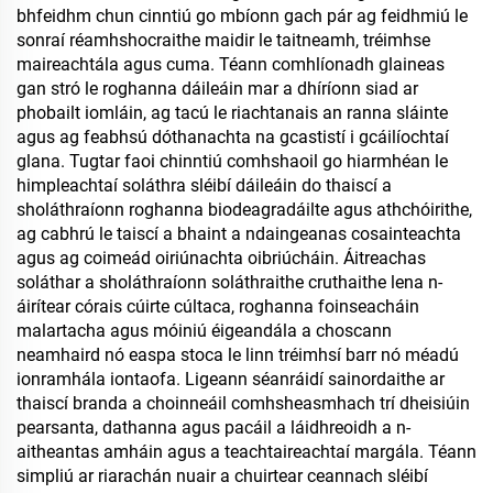
bhfeidhm chun cinntiú go mbíonn gach pár ag feidhmiú le
sonraí réamhshocraithe maidir le taitneamh, tréimhse
maireachtála agus cuma. Téann comhlíonadh glaineas
gan stró le roghanna dáileáin mar a dhíríonn siad ar
phobailt iomláin, ag tacú le riachtanais an ranna sláinte
agus ag feabhsú dóthanachta na gcastistí i gcáilíochtaí
glana. Tugtar faoi chinntiú comhshaoil go hiarmhéan le
himpleachtaí soláthra sléibí dáileáin do thaiscí a
sholáthraíonn roghanna biodeagradáilte agus athchóirithe,
ag cabhrú le taiscí a bhaint a ndaingeanas cosainteachta
agus ag coimeád oiriúnachta oibriúcháin. Áitreachas
soláthar a sholáthraíonn soláthraithe cruthaithe lena n-
áirítear córais cúirte cúltaca, roghanna foinseacháin
malartacha agus móiniú éigeandála a choscann
neamhaird nó easpa stoca le linn tréimhsí barr nó méadú
ionramhála iontaofa. Ligeann séanráidí sainordaithe ar
thaiscí branda a choinneáil comhsheasmhach trí dheisiúin
pearsanta, dathanna agus pacáil a láidhreoidh a n-
aitheantas amháin agus a teachtaireachtaí margála. Téann
simpliú ar riarachán nuair a chuirtear ceannach sléibí