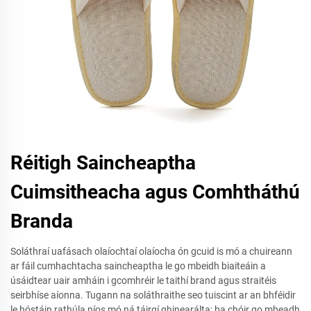
Réitigh Saincheaptha
Cuimsitheacha agus Comhtháthú
Branda
Soláthraí uafásach olaíochtaí olaíocha ón gcuid is mó a chuireann
ar fáil cumhachtacha saincheaptha le go mbeidh biaiteáin a
úsáidtear uair amháin i gcomhréir le taithí brand agus straitéis
seirbhíse aíonna. Tugann na soláthraithe seo tuiscint ar an bhféidir
le hóstáin rathúla níos mó ná táirgí ghinearálta; ba chóir go mbeadh