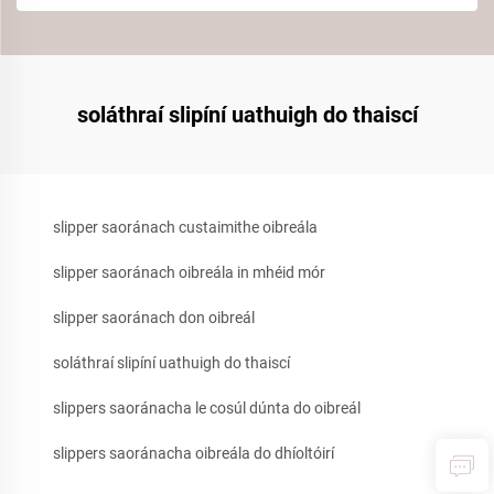
soláthraí slipíní uathuigh do thaiscí
slipper saoránach custaimithe oibreála
slipper saoránach oibreála in mhéid mór
slipper saoránach don oibreál
soláthraí slipíní uathuigh do thaiscí
slippers saoránacha le cosúl dúnta do oibreál
slippers saoránacha oibreála do dhíoltóirí