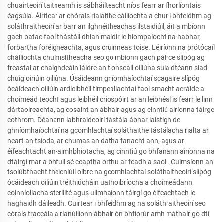
chuairteoirí taitneamh is sábháilteacht níos fearr ar fhorlíontais
éagsúla. Áirítear ar chórais rialaithe cáilíochta a chur i bhfeidhm ag
soláthraitheoirí ar barr an ilghnéitheachas ilstaidiúil, áit a mbíonn
gach batac faoi thástáil dhian maidir le hiompaíocht na habhar,
forbartha foréigneachta, agus cruinneas toise. Léiríonn na prótócaíl
cháilíochta chuimsitheacha seo go mbíonn gach páirce slípóg ag
freastal ar chaighdeáin láidre an tionscail oiliúna sula dtéann siad
chuig oiriúin oiliúna. Úsáideann gníomhaíochtaí scagaire slípóg
ócáideach oiliúin ardleibhéil timpeallachtaí faoi smacht aeráide a
choimeád teocht agus leibhéil criospóirt ar an leibhéal is fearr le linn
dártaoireachta, ag cosaint an ábhair agus ag cinntiú airíonna táirge
cothrom. Déanann labhraideoirí tástála ábhar laistigh de
ghníomhaíochtaí na gcomhlachtaí soláthaithe tástálacha rialta ar
neart an tsíoda, ar chumas an datha fanacht ann, agus ar
éifeachtacht an-aimhbhiotacha, ag cinntiú go bhfanann airíonna na
dtáirgí mar a bhfuil sé ceaptha orthu ar feadh a saoil. Cuimsíonn an
tsolúbthacht theicniúil oibre na gcomhlachtaí soláthaitheoirí slípóg
ócáideach oiliúin tréithiúcháin uathoibríocha a choimeádann
coinníollacha sterilité agus ullmhaíonn táirgí go éifeachtach le
haghaidh dáileadh. Cuirtear i bhfeidhm ag na soláthraitheoirí seo
córais traceála a rianúilíonn ábhair ón bhfíorúr amh máthair go dtí