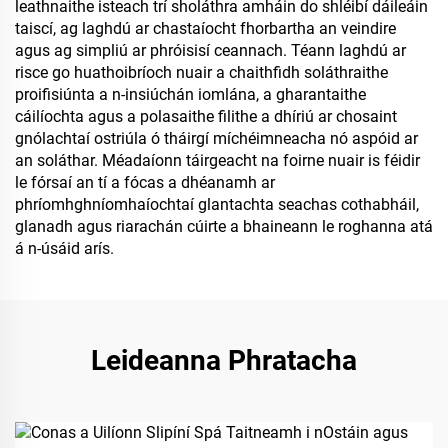
leathnaithe isteach trí sholáthra amháin do shléibí dáileáin
taiscí, ag laghdú ar chastaíocht fhorbartha an veindire
agus ag simpliú ar phróisisí ceannach. Téann laghdú ar
risce go huathoibríoch nuair a chaithfidh soláthraithe
proifisiúnta a n-insiúchán iomlána, a gharantaithe
cáilíochta agus a polasaithe filithe a dhíriú ar chosaint
gnólachtaí ostriúla ó tháirgí míchéimneacha nó aspóid ar
an soláthar. Méadaíonn táirgeacht na foirne nuair is féidir
le fórsaí an tí a fócas a dhéanamh ar
phríomhghníomhaíochtaí glantachta seachas cothabháil,
glanadh agus riarachán cúirte a bhaineann le roghanna atá
á n-úsáid arís.
Leideanna Phratacha