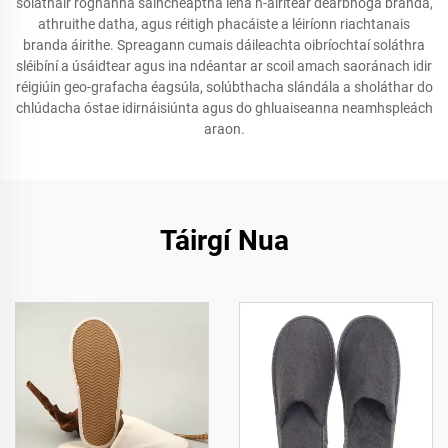
soláthair roghanna saincheaptha lena n-áirítear dearbhóga branda,
athruithe datha, agus réitigh phacáiste a léiríonn riachtanais
branda áirithe. Spreagann cumais dáileachta oibríochtaí soláthra
sléibíní a úsáidtear agus ina ndéantar ar scoil amach saoránach idir
réigiúin geo-grafacha éagsúla, solúbthacha slándála a sholáthar do
chlúdacha óstae idirnáisiúnta agus do ghluaiseanna neamhspleách
araon.
Táirgí Nua