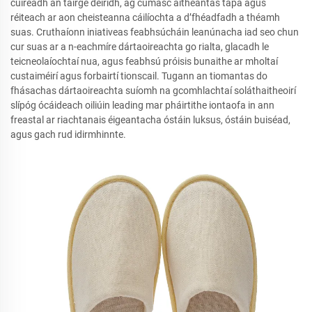
cuireadh an táirge deiridh, ag cumasc aitheantas tapa agus
réiteach ar aon cheisteanna cáilíochta a d’fhéadfadh a théamh
suas. Cruthaíonn iniativeas feabhsúcháin leanúnacha iad seo chun
cur suas ar a n-eachmíre dártaoireachta go rialta, glacadh le
teicneolaíochtaí nua, agus feabhsú próisis bunaithe ar mholtaí
custaiméirí agus forbairtí tionscail. Tugann an tiomantas do
fhásachas dártaoireachta suíomh na gcomhlachtaí soláthaitheoirí
slípóg ócáideach oiliúin leading mar pháirtithe iontaofa in ann
freastal ar riachtanais éigeantacha óstáin luksus, óstáin buiséad,
agus gach rud idirmhinnte.