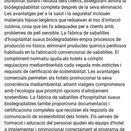
durabilitat durant l'estada dels clients, assegurant alhora la
biodegradabilitat completa després de la seva eliminació.
Les avantatges per a la salut i la seguretat inclouen
materials hipoal·lergènics que redueixen el risc d'irritació
cutània, cosa que les fa adequades per a clients amb
problemes de pell sensible. La fàbrica de sabatilles
d'hospitalitat suaus biodegradables empra processos de
producció no tòxics, eliminant productes químics perillosos
habituals en la fabricació convencional de sabatilles. El
compliment normatiu ajuda els hotels a complir
regulacions mediambientals cada vegada més estrictes i
requisits de certificació de sostenibilitat. Les avantatges
comercials permeten als hotels promocionar la seva
consciència mediambiental, atraint viatgers compromesos
amb l'ecologia que prioritzin opcions d'allotjament
sostenibles. La fàbrica de sabatilles d'hospitalitat suaus
biodegradables també proporciona documentació i
certificacions completes que recolzen els requisits de
comunicació de sostenibilitat dels hotels. Els serveis de
formació i educació del personal ajuden els equips d'hotel
a implementar i promocionar correctament el programa de