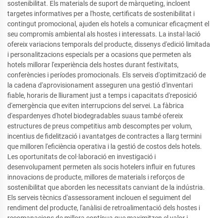
sostenibilitat. Els materials de suport de màrqueting, incloent
targetes informatives per a l'hoste, certificats de sostenibilitat i
contingut promocional, ajuden els hotels a comunicar eficaçment el
seu compromís ambiental als hostes i interessats. La instal·lació
ofereix variacions temporals del producte, dissenys d'edició limitada
i personalitzacions especials per a ocasions que permeten als
hotels millorar l'experiència dels hostes durant festivitats,
conferències i períodes promocionals. Els serveis d'optimització de
la cadena d'aprovisionament asseguren una gestió d'inventari
fiable, horaris de lliurament just a temps i capacitats d'reposició
d'emergència que eviten interrupcions del servei. La fàbrica
d'espardenyes d'hotel biodegradables suaus també ofereix
estructures de preus competitius amb descomptes per volum,
incentius de fidelització i avantatges de contractes a llarg termini
que milloren l'eficiència operativa i la gestió de costos dels hotels.
Les oportunitats de col·laboració en investigació i
desenvolupament permeten als socis hotelers influir en futures
innovacions de producte, millores de materials i reforços de
sostenibilitat que aborden les necessitats canviant de la indústria.
Els serveis tècnics d'assessorament inclouen el seguiment del
rendiment del producte, l'anàlisi de retroalimentació dels hostes i