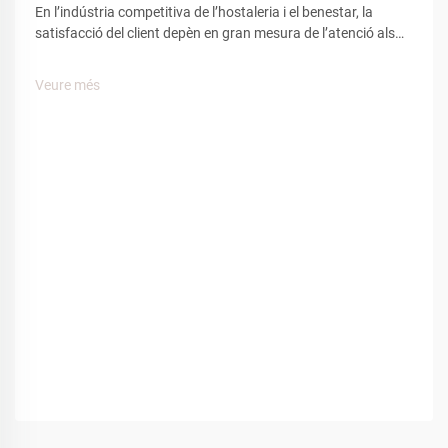
En l’indústria competitiva de l’hostaleria i el benestar, la
satisfacció del client depèn en gran mesura de l’atenció als
detalls i les comoditats. Entre els nombrosos elements que
influeixen en l’experiència del client, les sabatilles d’espa
Veure més
tenen un paper clau per crear una sensació de...