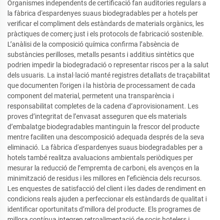
Organismes independents de certificació fan auditories regulars a
la fàbrica d'espardenyes suaus biodegradables per a hotels per
verificar el compliment dels estàndards de materials orgànics, les
pràctiques de comerç just i els protocols de fabricació sostenible.
L’anàlisi de la composició química confirma l’absència de
substàncies perilloses, metalls pesants i additius sintètics que
podrien impedir la biodegradació o representar riscos per a la salut
dels usuaris. La instal·lació manté registres detallats de traçabilitat
que documenten l’origen i la història de processament de cada
component del material, permetent una transparència i
responsabilitat completes de la cadena d’aprovisionament. Les
proves d’integritat de l’envasat asseguren que els materials
d’embalatge biodegradables mantinguin la frescor del producte
mentre faciliten una descomposició adequada després de la seva
eliminació. La fàbrica d'espardenyes suaus biodegradables per a
hotels també realitza avaluacions ambientals periòdiques per
mesurar la reducció de l’empremta de carboni, els avenços en la
minimització de residus i les millores en l’eficiència dels recursos.
Les enquestes de satisfacció del client i les dades de rendiment en
condicions reals ajuden a perfeccionar els estàndards de qualitat i
identificar oportunitats d’millora del producte. Els programes de
millora contínua integren retroalimentació de socis hotelers i