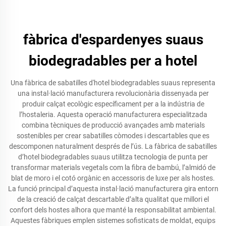
fàbrica d'espardenyes suaus
biodegradables per a hotel
Una fàbrica de sabatilles d'hotel biodegradables suaus representa
una instal·lació manufacturera revolucionària dissenyada per
produir calçat ecològic específicament per a la indústria de
l’hostaleria. Aquesta operació manufacturera especialitzada
combina tècniques de producció avançades amb materials
sostenibles per crear sabatilles còmodes i descartables que es
descomponen naturalment després de l’ús. La fàbrica de sabatilles
d’hotel biodegradables suaus utilitza tecnologia de punta per
transformar materials vegetals com la fibra de bambú, l’almidó de
blat de moro i el cotó orgànic en accessoris de luxe per als hostes.
La funció principal d’aquesta instal·lació manufacturera gira entorn
de la creació de calçat descartable d’alta qualitat que millori el
confort dels hostes alhora que manté la responsabilitat ambiental.
Aquestes fàbriques emplen sistemes sofisticats de moldat, equips