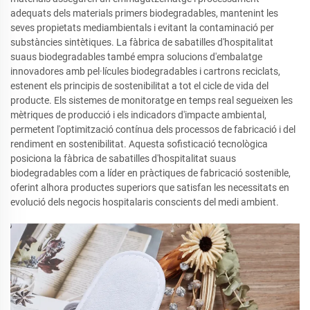
adequats dels materials primers biodegradables, mantenint les
seves propietats mediambientals i evitant la contaminació per
substàncies sintètiques. La fàbrica de sabatilles d'hospitalitat
suaus biodegradables també empra solucions d'embalatge
innovadores amb pel·lícules biodegradables i cartrons reciclats,
estenent els principis de sostenibilitat a tot el cicle de vida del
producte. Els sistemes de monitoratge en temps real segueixen les
mètriques de producció i els indicadors d'impacte ambiental,
permetent l'optimització contínua dels processos de fabricació i del
rendiment en sostenibilitat. Aquesta sofisticació tecnològica
posiciona la fàbrica de sabatilles d'hospitalitat suaus
biodegradables com a líder en pràctiques de fabricació sostenible,
oferint alhora productes superiors que satisfan les necessitats en
evolució dels negocis hospitalaris conscients del medi ambient.