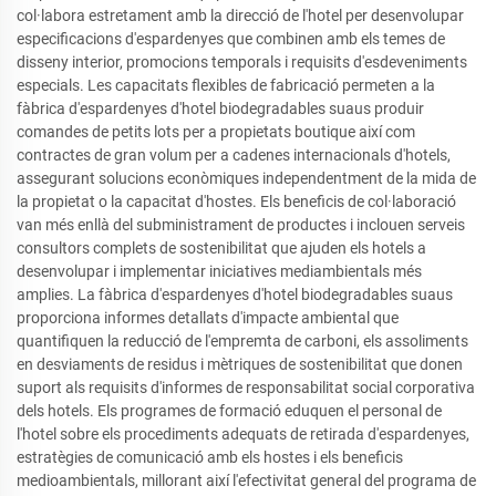
col·labora estretament amb la direcció de l'hotel per desenvolupar
especificacions d'espardenyes que combinen amb els temes de
disseny interior, promocions temporals i requisits d'esdeveniments
especials. Les capacitats flexibles de fabricació permeten a la
fàbrica d'espardenyes d'hotel biodegradables suaus produir
comandes de petits lots per a propietats boutique així com
contractes de gran volum per a cadenes internacionals d'hotels,
assegurant solucions econòmiques independentment de la mida de
la propietat o la capacitat d'hostes. Els beneficis de col·laboració
van més enllà del subministrament de productes i inclouen serveis
consultors complets de sostenibilitat que ajuden els hotels a
desenvolupar i implementar iniciatives mediambientals més
amplies. La fàbrica d'espardenyes d'hotel biodegradables suaus
proporciona informes detallats d'impacte ambiental que
quantifiquen la reducció de l'empremta de carboni, els assoliments
en desviaments de residus i mètriques de sostenibilitat que donen
suport als requisits d'informes de responsabilitat social corporativa
dels hotels. Els programes de formació eduquen el personal de
l'hotel sobre els procediments adequats de retirada d'espardenyes,
estratègies de comunicació amb els hostes i els beneficis
medioambientals, millorant així l'efectivitat general del programa de