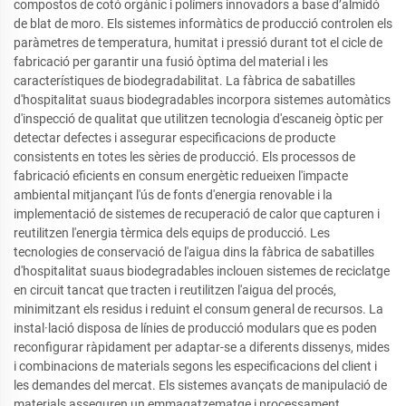
compostos de cotó orgànic i polímers innovadors a base d’almidó
de blat de moro. Els sistemes informàtics de producció controlen els
paràmetres de temperatura, humitat i pressió durant tot el cicle de
fabricació per garantir una fusió òptima del material i les
característiques de biodegradabilitat. La fàbrica de sabatilles
d'hospitalitat suaus biodegradables incorpora sistemes automàtics
d'inspecció de qualitat que utilitzen tecnologia d'escaneig òptic per
detectar defectes i assegurar especificacions de producte
consistents en totes les sèries de producció. Els processos de
fabricació eficients en consum energètic redueixen l'impacte
ambiental mitjançant l'ús de fonts d'energia renovable i la
implementació de sistemes de recuperació de calor que capturen i
reutilitzen l'energia tèrmica dels equips de producció. Les
tecnologies de conservació de l'aigua dins la fàbrica de sabatilles
d'hospitalitat suaus biodegradables inclouen sistemes de reciclatge
en circuit tancat que tracten i reutilitzen l'aigua del procés,
minimitzant els residus i reduint el consum general de recursos. La
instal·lació disposa de línies de producció modulars que es poden
reconfigurar ràpidament per adaptar-se a diferents dissenys, mides
i combinacions de materials segons les especificacions del client i
les demandes del mercat. Els sistemes avançats de manipulació de
materials asseguren un emmagatzematge i processament