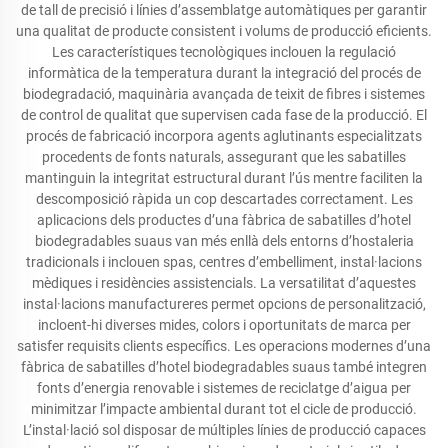
de tall de precisió i línies d’assemblatge automàtiques per garantir
una qualitat de producte consistent i volums de producció eficients.
Les característiques tecnològiques inclouen la regulació
informàtica de la temperatura durant la integració del procés de
biodegradació, maquinària avançada de teixit de fibres i sistemes
de control de qualitat que supervisen cada fase de la producció. El
procés de fabricació incorpora agents aglutinants especialitzats
procedents de fonts naturals, assegurant que les sabatilles
mantinguin la integritat estructural durant l’ús mentre faciliten la
descomposició ràpida un cop descartades correctament. Les
aplicacions dels productes d’una fàbrica de sabatilles d’hotel
biodegradables suaus van més enllà dels entorns d’hostaleria
tradicionals i inclouen spas, centres d’embelliment, instal·lacions
mèdiques i residències assistencials. La versatilitat d’aquestes
instal·lacions manufactureres permet opcions de personalització,
incloent-hi diverses mides, colors i oportunitats de marca per
satisfer requisits clients específics. Les operacions modernes d’una
fàbrica de sabatilles d’hotel biodegradables suaus també integren
fonts d’energia renovable i sistemes de reciclatge d’aigua per
minimitzar l’impacte ambiental durant tot el cicle de producció.
L’instal·lació sol disposar de múltiples línies de producció capaces