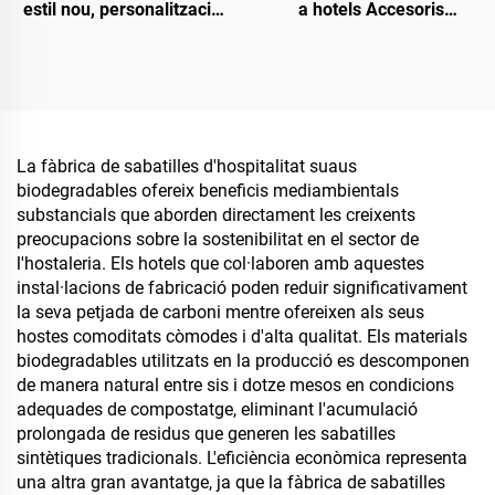
estil nou, personalització,
a hotels Accesoris
esportiu suau i antilliscant,
Sabatilles per a convidats
esportiu d'aviació còmode,
OEM Sabatilles
esportius d'hotel de luxe
desechables per a hotel a
desposables
la venda
La fàbrica de sabatilles d'hospitalitat suaus
biodegradables ofereix beneficis mediambientals
substancials que aborden directament les creixents
preocupacions sobre la sostenibilitat en el sector de
l'hostaleria. Els hotels que col·laboren amb aquestes
instal·lacions de fabricació poden reduir significativament
la seva petjada de carboni mentre ofereixen als seus
hostes comoditats còmodes i d'alta qualitat. Els materials
biodegradables utilitzats en la producció es descomponen
de manera natural entre sis i dotze mesos en condicions
adequades de compostatge, eliminant l'acumulació
prolongada de residus que generen les sabatilles
sintètiques tradicionals. L'eficiència econòmica representa
una altra gran avantatge, ja que la fàbrica de sabatilles