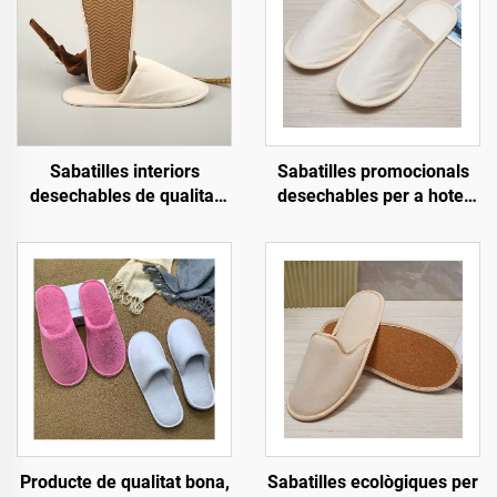
Sabatilles interiors
Sabatilles promocionals
desechables de qualitat
desechables per a hotel
elevada ecològiques amb
ecològiques per a venda al
forro tou per a convidats
por major, sabatilles
per a habitacions d'hotel
d'hotel per a passatgers
de companyies aèries
Producte de qualitat bona,
Sabatilles ecològiques per