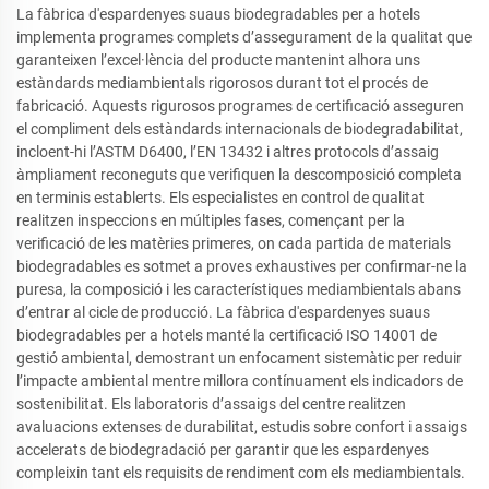
La fàbrica d'espardenyes suaus biodegradables per a hotels
implementa programes complets d’assegurament de la qualitat que
garanteixen l’excel·lència del producte mantenint alhora uns
estàndards mediambientals rigorosos durant tot el procés de
fabricació. Aquests rigurosos programes de certificació asseguren
el compliment dels estàndards internacionals de biodegradabilitat,
incloent-hi l’ASTM D6400, l’EN 13432 i altres protocols d’assaig
àmpliament reconeguts que verifiquen la descomposició completa
en terminis establerts. Els especialistes en control de qualitat
realitzen inspeccions en múltiples fases, començant per la
verificació de les matèries primeres, on cada partida de materials
biodegradables es sotmet a proves exhaustives per confirmar-ne la
puresa, la composició i les característiques mediambientals abans
d’entrar al cicle de producció. La fàbrica d'espardenyes suaus
biodegradables per a hotels manté la certificació ISO 14001 de
gestió ambiental, demostrant un enfocament sistemàtic per reduir
l’impacte ambiental mentre millora contínuament els indicadors de
sostenibilitat. Els laboratoris d’assaigs del centre realitzen
avaluacions extenses de durabilitat, estudis sobre confort i assaigs
accelerats de biodegradació per garantir que les espardenyes
compleixin tant els requisits de rendiment com els mediambientals.