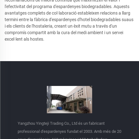
recomanacions de millora contínua que maximitzen el valor i
l'efectivitat del programa d'espardenyes biodegradables. Aquests
avantatges complets de col·laboració estableixen relacions a llarg
termini entre la fàbrica d'espardenyes d'hotel biodegradables suaus
i els clients de l'hostaleria, creant un èxit mutu a través d'un
compromís compartit amb la cura del medi ambient i un servei
excel·lent als hostes.
Yangzhou Yingteji Trading Co., Ltd és un fabricant
professional d'espardenyes fundat el 2003. Amb més de 20