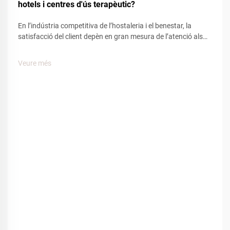
hotels i centres d'ús terapèutic?
En l’indústria competitiva de l’hostaleria i el benestar, la
satisfacció del client depèn en gran mesura de l’atenció als
detalls i les comoditats. Entre els nombrosos elements que
influeixen en l’experiència del client, les sabatilles d’espa
Veure més
tenen un paper clau per crear una sensació de...