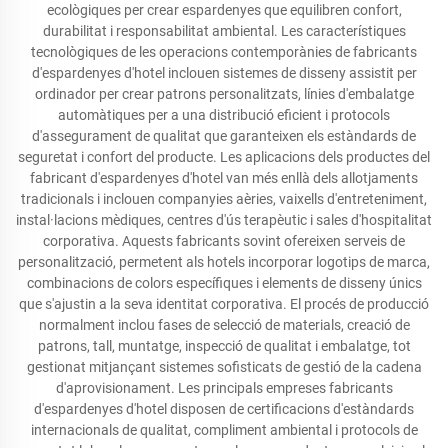
ecològiques per crear espardenyes que equilibren confort,
durabilitat i responsabilitat ambiental. Les característiques
tecnològiques de les operacions contemporànies de fabricants
d'espardenyes d'hotel inclouen sistemes de disseny assistit per
ordinador per crear patrons personalitzats, línies d'embalatge
automàtiques per a una distribució eficient i protocols
d'assegurament de qualitat que garanteixen els estàndards de
seguretat i confort del producte. Les aplicacions dels productes del
fabricant d'espardenyes d'hotel van més enllà dels allotjaments
tradicionals i inclouen companyies aèries, vaixells d'entreteniment,
instal·lacions mèdiques, centres d'ús terapèutic i sales d'hospitalitat
corporativa. Aquests fabricants sovint ofereixen serveis de
personalització, permetent als hotels incorporar logotips de marca,
combinacions de colors específiques i elements de disseny únics
que s'ajustin a la seva identitat corporativa. El procés de producció
normalment inclou fases de selecció de materials, creació de
patrons, tall, muntatge, inspecció de qualitat i embalatge, tot
gestionat mitjançant sistemes sofisticats de gestió de la cadena
d'aprovisionament. Les principals empreses fabricants
d'espardenyes d'hotel disposen de certificacions d'estàndards
internacionals de qualitat, compliment ambiental i protocols de