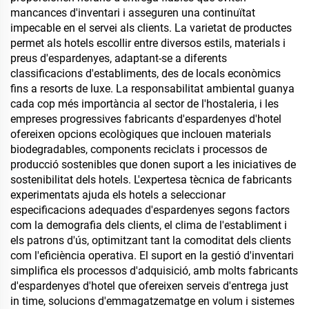
mancances d'inventari i asseguren una continuïtat
impecable en el servei als clients. La varietat de productes
permet als hotels escollir entre diversos estils, materials i
preus d'espardenyes, adaptant-se a diferents
classificacions d'establiments, des de locals econòmics
fins a resorts de luxe. La responsabilitat ambiental guanya
cada cop més importància al sector de l'hostaleria, i les
empreses progressives fabricants d'espardenyes d'hotel
ofereixen opcions ecològiques que inclouen materials
biodegradables, components reciclats i processos de
producció sostenibles que donen suport a les iniciatives de
sostenibilitat dels hotels. L'expertesa tècnica de fabricants
experimentats ajuda els hotels a seleccionar
especificacions adequades d'espardenyes segons factors
com la demografia dels clients, el clima de l'establiment i
els patrons d'ús, optimitzant tant la comoditat dels clients
com l'eficiència operativa. El suport en la gestió d'inventari
simplifica els processos d'adquisició, amb molts fabricants
d'espardenyes d'hotel que ofereixen serveis d'entrega just
in time, solucions d'emmagatzematge en volum i sistemes