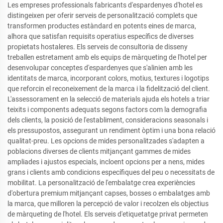
Les empreses professionals fabricants d'espardenyes d'hotel es
distingeixen per oferir serveis de personalització complets que
transformen productes estàndard en potents eines de marca,
alhora que satisfan requisits operatius específics de diverses
propietats hostaleres. Els serveis de consultoria de disseny
treballen estretament amb els equips de màrqueting de l'hotel per
desenvolupar conceptes d'espardenyes que s'alinien amb les
identitats de marca, incorporant colors, motius, textures i logotips
que reforcin el reconeixement de la marca i la fidelització del client.
L'assessorament en la selecció de materials ajuda els hotels a triar
teixits i components adequats segons factors com la demografia
dels clients, la posició de l'establiment, consideracions seasonals i
els pressupostos, assegurant un rendiment òptim i una bona relació
qualitat-preu. Les opcions de mides personalitzades s'adapten a
poblacions diverses de clients mitjançant gammes de mides
ampliades i ajustos especials, incloent opcions per a nens, mides
grans i clients amb condicions específiques del peu o necessitats de
mobilitat. La personalització de l'embalatge crea experiències
d'obertura premium mitjançant capses, bosses o embalatges amb
la marca, que milloren la percepció de valor i recolzen els objectius
de màrqueting de l'hotel. Els serveis d'etiquetatge privat permeten