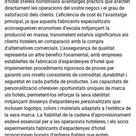
d'hotel ofereix nombrosos avantatges pràctics que afecten
directament les operacions del vostre negoci i el grau de
satisfacció dels clients. L'eficiència de cost és l'avantatge
principal, ja que aquests fabricants especialitzats
aconsegueixen economies d'escala mitjançant la
producció en massa, transmetent estalvis significatius als
clients hotelers en comparació amb la compra
d'alternatives comercials. L'assegurança de qualitat
representa un altre benefici fonamental, amb empreses
establertes de fabricació d'espardenyes d'hotel que
implementen procediments rigorosos de proves per
garantir uns nivells consistents de comoditat, durabilitat i
seguretat en cada partida de productes. Les capacitats de
personalització ofereixen oportunitats úniques de marca
als hotels, permetent-los reforçar la seva identitat
mitjançant dissenys d'espardenyes personalitzats que
inclouen logotips, colors i materials adaptats a l'estètica de
la seva marca. La fiabilitat de la cadena d'aprovisionament
esdevé essencial per a les operacions hoteleres, i els socis
experimentats fabricants d'espardenyes d'hotel
proporcionen horaris d'entrega fiables que eviten