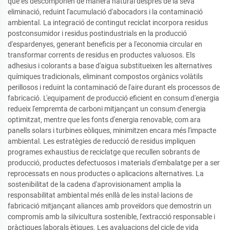
que es descomponen de manera natural després de la seva
eliminació, reduint l'acumulació d'abocadors i la contaminació
ambiental. La integració de contingut reciclat incorpora residus
postconsumidor i residus postindustrials en la producció
d'espardenyes, generant beneficis per a l'economia circular en
transformar corrents de residus en productes valuosos. Els
adhesius i colorants a base d'aigua substitueixen les alternatives
químiques tradicionals, eliminant compostos orgànics volàtils
perillosos i reduint la contaminació de l'aire durant els processos de
fabricació. L'equipament de producció eficient en consum d'energia
redueix l'empremta de carboni mitjançant un consum d'energia
optimitzat, mentre que les fonts d'energia renovable, com ara
panells solars i turbines eòliques, minimitzen encara més l'impacte
ambiental. Les estratègies de reducció de residus impliquen
programes exhaustius de reciclatge que recullen sobrants de
producció, productes defectuosos i materials d'embalatge per a ser
reprocessats en nous productes o aplicacions alternatives. La
sostenibilitat de la cadena d'aprovisionament amplia la
responsabilitat ambiental més enllà de les instal·lacions de
fabricació mitjançant aliances amb proveïdors que demostrin un
compromís amb la silvicultura sostenible, l'extracció responsable i
pràctiques laborals ètiques. Les avaluacions del cicle de vida