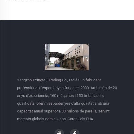
Yangzhou Yingteji Trading Co., Ltd és un fabricant
professional d'espardenyes fundat el 2003. Amb més de 20
anys d'experiència, 160 màquines i 150 treballadors
qualificats, oferim espardenyes d'alta qualitat amb una
capacitat anual superior a 30 milions de parells, servint
mercats globals com el Japó, Corea i els EUA.