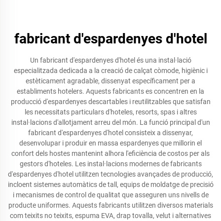
fabricant d'espardenyes d'hotel
Un fabricant d'espardenyes d'hotel és una instal·lació
especialitzada dedicada a la creació de calçat còmode, higiènic i
estèticament agradable, dissenyat específicament per a
establiments hotelers. Aquests fabricants es concentren en la
producció d'espardenyes descartables i reutilitzables que satisfan
les necessitats particulars d'hoteles, resorts, spas i altres
instal·lacions d'allotjament arreu del món. La funció principal d'un
fabricant d'espardenyes d'hotel consisteix a dissenyar,
desenvolupar i produir en massa espardenyes que millorin el
confort dels hostes mantenint alhora l'eficiència de costos per als
gestors d'hoteles. Les instal·lacions modernes de fabricants
d'espardenyes d'hotel utilitzen tecnologies avançades de producció,
incloent sistemes automàtics de tall, equips de moldatge de precisió
i mecanismes de control de qualitat que asseguren uns nivells de
producte uniformes. Aquests fabricants utilitzen diversos materials
com teixits no teixits, espuma EVA, drap tovalla, velut i alternatives