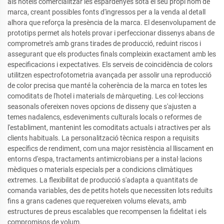
als hotels comercialitzar les espardenyes sota el seu propi nom de
marca, creant possibles fonts d'ingressos per a la venda al detall
alhora que reforça la presència de la marca. El desenvolupament de
prototips permet als hotels provar i perfeccionar dissenys abans de
comprometre's amb grans tirades de producció, reduint riscos i
assegurant que els productes finals compleixin exactament amb les
especificacions i expectatives. Els serveis de coincidència de colors
utilitzen espectrofotometria avançada per assolir una reproducció
de color precisa que manté la coherència de la marca en totes les
comoditats de l'hotel i materials de màrqueting. Les col·leccions
seasonals ofereixen noves opcions de disseny que s'ajusten a
temes nadalencs, esdeveniments culturals locals o reformes de
l'establiment, mantenint les comoditats actuals i atractives per als
clients habituals. La personalització tècnica respon a requisits
específics de rendiment, com una major resistència al lliscament en
entorns d'espa, tractaments antimicrobians per a instal·lacions
mèdiques o materials especials per a condicions climàtiques
extremes. La flexibilitat de producció s'adapta a quantitats de
comanda variables, des de petits hotels que necessiten lots reduïts
fins a grans cadenes que requereixen volums elevats, amb
estructures de preus escalables que recompensen la fidelitat i els
compromisos de volum.