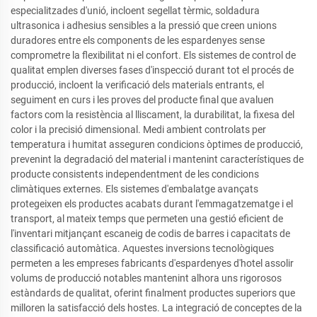
especialitzades d'unió, incloent segellat tèrmic, soldadura
ultrasonica i adhesius sensibles a la pressió que creen unions
duradores entre els components de les espardenyes sense
comprometre la flexibilitat ni el confort. Els sistemes de control de
qualitat emplen diverses fases d'inspecció durant tot el procés de
producció, incloent la verificació dels materials entrants, el
seguiment en curs i les proves del producte final que avaluen
factors com la resistència al lliscament, la durabilitat, la fixesa del
color i la precisió dimensional. Medi ambient controlats per
temperatura i humitat asseguren condicions òptimes de producció,
prevenint la degradació del material i mantenint característiques de
producte consistents independentment de les condicions
climàtiques externes. Els sistemes d'embalatge avançats
protegeixen els productes acabats durant l'emmagatzematge i el
transport, al mateix temps que permeten una gestió eficient de
l'inventari mitjançant escaneig de codis de barres i capacitats de
classificació automàtica. Aquestes inversions tecnològiques
permeten a les empreses fabricants d'espardenyes d'hotel assolir
volums de producció notables mantenint alhora uns rigorosos
estàndards de qualitat, oferint finalment productes superiors que
milloren la satisfacció dels hostes. La integració de conceptes de la