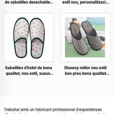
de sabatilles desechables
estil nou, personalització,
personalitzades per a
esportiu suau i antilliscant,
hotel, esfereïdor i
esportiu d'aviació còmode,
companyies aèries,
esportius d'hotel de luxe
sabatilles biodegradables
desposables
per a homes i dones,
fabricant amb venda al por
major
Disseny millor nou estil
Sabatilles d'hotel de bona
bon preu bona qualitat
qualitat, nou estil, suaus,
requisits estrictes de
ecològiques i
procés ajust còmode
biodegradables, sabatilles
sabatilles desechables
ecològiques per a
d'hotel i aerolínia
companyies aèries
Treballar amb un fabricant professional d'espardenyes