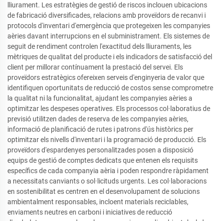
lliurament. Les estratègies de gestió de riscos inclouen ubicacions
de fabricació diversificades, relacions amb proveïdors de recanvi i
protocols d'inventari d'emergència que protegeixen les companyies
aèries davant interrupcions en el subministrament. Els sistemes de
seguit de rendiment controlen l'exactitud dels lliuraments, les
mètriques de qualitat del producte i els indicadors de satisfacció del
client per millorar contínuament la prestació del servei. Els
proveïdors estratègics ofereixen serveis d'enginyeria de valor que
identifiquen oportunitats de reducció de costos sense comprometre
la qualitat ni la funcionalitat, ajudant les companyies aèries a
optimitzar les despeses operatives. Els processos col·laboratius de
previsió utilitzen dades de reserva de les companyies aèries,
informació de planificació de rutes i patrons d'ús històrics per
optimitzar els nivells d'inventari i la programació de producció. Els
proveïdors d'espardenyes personalitzades posen a disposició
equips de gestió de comptes dedicats que entenen els requisits
específics de cada companyia aèria i poden respondre ràpidament
a necessitats canviants o sol·licituds urgents. Les col·laboracions
en sostenibilitat es centren en el desenvolupament de solucions
ambientalment responsables, incloent materials reciclables,
enviaments neutres en carboni i iniciatives de reducció