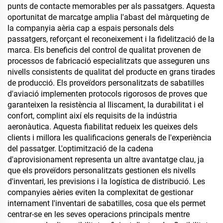
punts de contacte memorables per als passatgers. Aquesta
oportunitat de marcatge amplia l'abast del màrqueting de
la companyia aèria cap a espais personals dels
passatgers, reforçant el reconeixement i la fidelització de la
marca. Els beneficis del control de qualitat provenen de
processos de fabricació especialitzats que asseguren uns
nivells consistents de qualitat del producte en grans tirades
de producció. Els proveïdors personalitzats de sabatilles
d'aviació implementen protocols rigorosos de proves que
garanteixen la resistència al lliscament, la durabilitat i el
confort, complint així els requisits de la indústria
aeronàutica. Aquesta fiabilitat redueix les queixes dels
clients i millora les qualificacions generals de l'experiència
del passatger. L'optimització de la cadena
d'aprovisionament representa un altre avantatge clau, ja
que els proveïdors personalitzats gestionen els nivells
d'inventari, les previsions i la logística de distribució. Les
companyies aèries eviten la complexitat de gestionar
internament l'inventari de sabatilles, cosa que els permet
centrar-se en les seves operacions principals mentre