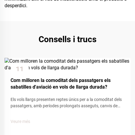
desperdici.
Consells i trucs
11
Dec
Com milloren la comoditat dels passatgers els
sabatilles d'aviació en vols de llarga durada?
Els vols llargs presenten reptes únics per a la comoditat dels
passatgers, amb períodes prolongats asseguts, canvis de
pressió a la cabina i mobilitat limitada que afecten el
benestar del viatger. Entre les diverses comoditats
Veure més
proporcionades per les companyies aèries, les sabatilles
d'aviació...