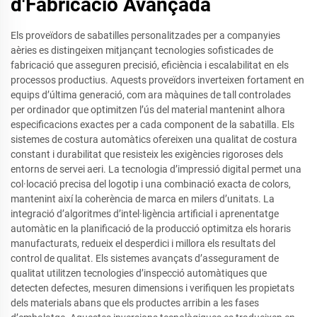
d'Fabricació Avançada
Els proveïdors de sabatilles personalitzades per a companyies
aèries es distingeixen mitjançant tecnologies sofisticades de
fabricació que asseguren precisió, eficiència i escalabilitat en els
processos productius. Aquests proveïdors inverteixen fortament en
equips d’última generació, com ara màquines de tall controlades
per ordinador que optimitzen l’ús del material mantenint alhora
especificacions exactes per a cada component de la sabatilla. Els
sistemes de costura automàtics ofereixen una qualitat de costura
constant i durabilitat que resisteix les exigències rigoroses dels
entorns de servei aeri. La tecnologia d’impressió digital permet una
col·locació precisa del logotip i una combinació exacta de colors,
mantenint així la coherència de marca en milers d’unitats. La
integració d’algoritmes d’intel·ligència artificial i aprenentatge
automàtic en la planificació de la producció optimitza els horaris
manufacturats, redueix el desperdici i millora els resultats del
control de qualitat. Els sistemes avançats d’assegurament de
qualitat utilitzen tecnologies d’inspecció automàtiques que
detecten defectes, mesuren dimensions i verifiquen les propietats
dels materials abans que els productes arribin a les fases