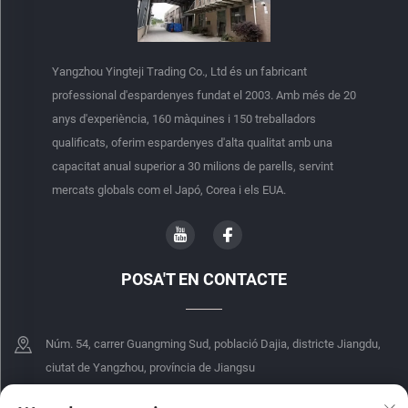
Yangzhou Yingteji Trading Co., Ltd és un fabricant
professional d'espardenyes fundat el 2003. Amb més de 20
anys d'experiència, 160 màquines i 150 treballadors
qualificats, oferim espardenyes d'alta qualitat amb una
capacitat anual superior a 30 milions de parells, servint
mercats globals com el Japó, Corea i els EUA.
POSA'T EN CONTACTE
Núm. 54, carrer Guangming Sud, població Dajia, districte Jiangdu,
ciutat de Yangzhou, província de Jiangsu