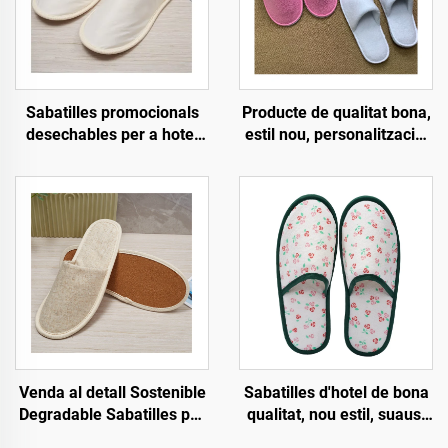
Sabatilles promocionals
Producte de qualitat bona,
desechables per a hotel
estil nou, personalització,
ecològiques per a venda al
esportiu suau i antilliscant,
por major, sabatilles
esportiu d'aviació còmode,
d'hotel per a passatgers
esportius d'hotel de luxe
de companyies aèries
desposables
Venda al detall Sostenible
Sabatilles d'hotel de bona
Degradable Sabatilles per
qualitat, nou estil, suaus,
a Hotel i Companyies
ecològiques i