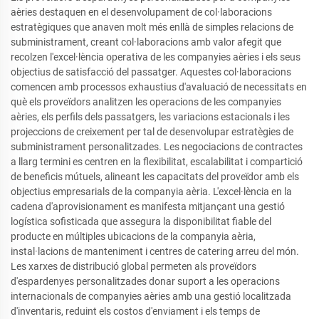
aèries destaquen en el desenvolupament de col·laboracions
estratègiques que anaven molt més enllà de simples relacions de
subministrament, creant col·laboracions amb valor afegit que
recolzen l'excel·lència operativa de les companyies aèries i els seus
objectius de satisfacció del passatger. Aquestes col·laboracions
comencen amb processos exhaustius d'avaluació de necessitats en
què els proveïdors analitzen les operacions de les companyies
aèries, els perfils dels passatgers, les variacions estacionals i les
projeccions de creixement per tal de desenvolupar estratègies de
subministrament personalitzades. Les negociacions de contractes
a llarg termini es centren en la flexibilitat, escalabilitat i compartició
de beneficis mútuels, alineant les capacitats del proveïdor amb els
objectius empresarials de la companyia aèria. L'excel·lència en la
cadena d'aprovisionament es manifesta mitjançant una gestió
logística sofisticada que assegura la disponibilitat fiable del
producte en múltiples ubicacions de la companyia aèria,
instal·lacions de manteniment i centres de catering arreu del món.
Les xarxes de distribució global permeten als proveïdors
d'espardenyes personalitzades donar suport a les operacions
internacionals de companyies aèries amb una gestió localitzada
d'inventaris, reduint els costos d'enviament i els temps de