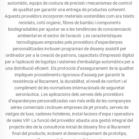
automàtic, equips de costura de precisió i mecanismes de control
de qualitat per garantir una entrega de productes coherent.
Aquests proveïdors incorporen materials sostenibles com ara teixits
reciclats, cotó orgànic, fibres de bambú i components
biodegradables per ajustar-se a les tendències de conscienciació
ambiental en el sector de l'aviació. Les característiques
tecnològiques emprades pels proveïdors d’espardenyes
personalitzades inclouen programari de disseny assistit per
ordinador per a la creació de patrons, capacitats d'impressió digital
per a l'aplicació de logotips i sistemes d'embalatge automàtics per a
una distribució eficient. Els protocols d’assegurament de la qualitat
impliquen procediments rigorosos d’assaig per garantir la
resistència al lliscament, la durabilitat, el nivell de confort i el
compliment de les normatives internacionals de seguretat
aeronàutica. Les aplicacions dels serveis dels proveïdors
d’espardenyes personalitzades van més enllà de les companyies
aèries comercials i inclouen empreses de jet privats, serveis de
viatges de luxe, cadenes hoteleres, instal·lacions d’espa i operadors
de sales VIP. La funció del proveïdor abasta una gestió integral del
projecte des de la consultoria inicial de disseny fins al lliurament
final del producte, incloent el desenvolupament de prototips,