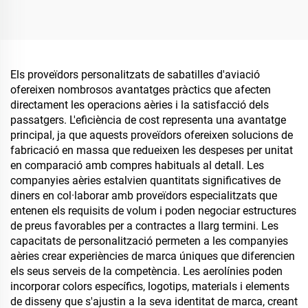
Aèries Sabatilles
biodegradables, sabatilles
ecològiques Sabatilles de
ecològiques per a
cotó i llenç per a homes i
companyies aèries
dones
Els proveïdors personalitzats de sabatilles d'aviació
ofereixen nombrosos avantatges pràctics que afecten
directament les operacions aèries i la satisfacció dels
passatgers. L'eficiència de cost representa una avantatge
principal, ja que aquests proveïdors ofereixen solucions de
fabricació en massa que redueixen les despeses per unitat
en comparació amb compres habituals al detall. Les
companyies aèries estalvien quantitats significatives de
diners en col·laborar amb proveïdors especialitzats que
entenen els requisits de volum i poden negociar estructures
de preus favorables per a contractes a llarg termini. Les
capacitats de personalització permeten a les companyies
aèries crear experiències de marca úniques que diferencien
els seus serveis de la competència. Les aerolínies poden
incorporar colors específics, logotips, materials i elements
de disseny que s'ajustin a la seva identitat de marca, creant