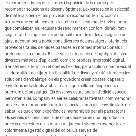
les característiques de les rutes i la posició de la marca per
recomanar solucions de disseny òptimes. L'expertesa en la selecció
de materials permet als proveïdors recomanar teixits, colors i
textures que combinen amb l'estètica de la cabina de l'avió alhora
que compleixen els requisits de rendiment en confort, durabilitat i
seguretat. Les opcions de personalització de mides asseguren un
ajust adequat per a poblacions diverses de passatgers, oferint els
proveïdors taules de mides basades en normes internacionals i
preferències regionals. Els serveis d'integració de logotips utilitzen
diversos mètodes d'aplicació, com ara brodats, impressió digital,
transferència tèrmica i etiquetes teixides, per assolir l'impacte visual
i la durabilitat desitjats. La flexibilitat de disseny s'estén també a les
solucions d'embalatge, on els proveïdors creen bosses, capses o
envoltoris individuals amb la marca que milloren l'experiència
premium del passatger. Els dissenys estacionals i d'edició especial
permeten a les companyies aèries celebrar festivitats, commemorar
aniversaris o promocionar rutes especials amb dissenys limitats de
sabatilles que creen experiències memorables per als passatgers.
Els serveis de coincidència de colors asseguren una reproducció
precisa dels colors de la marca mitjançant sistemes avançats de
colorimetria i gestió digital del color. Els serveis de