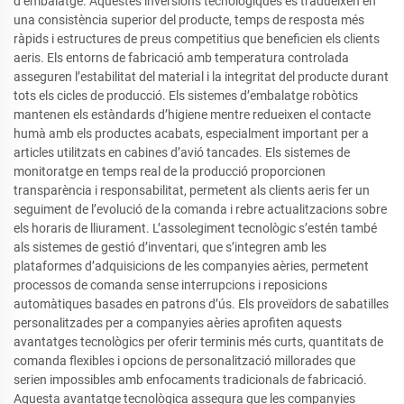
d’embalatge. Aquestes inversions tecnològiques es tradueixen en
una consistència superior del producte, temps de resposta més
ràpids i estructures de preus competitius que beneficien els clients
aeris. Els entorns de fabricació amb temperatura controlada
asseguren l’estabilitat del material i la integritat del producte durant
tots els cicles de producció. Els sistemes d’embalatge robòtics
mantenen els estàndards d’higiene mentre redueixen el contacte
humà amb els productes acabats, especialment important per a
articles utilitzats en cabines d’avió tancades. Els sistemes de
monitoratge en temps real de la producció proporcionen
transparència i responsabilitat, permetent als clients aeris fer un
seguiment de l’evolució de la comanda i rebre actualitzacions sobre
els horaris de lliurament. L’assolegiment tecnològic s’estén també
als sistemes de gestió d’inventari, que s’integren amb les
plataformes d’adquisicions de les companyies aèries, permetent
processos de comanda sense interrupcions i reposicions
automàtiques basades en patrons d’ús. Els proveïdors de sabatilles
personalitzades per a companyies aèries aprofiten aquests
avantatges tecnològics per oferir terminis més curts, quantitats de
comanda flexibles i opcions de personalització millorades que
serien impossibles amb enfocaments tradicionals de fabricació.
Aquesta avantatge tecnològica assegura que les companyies