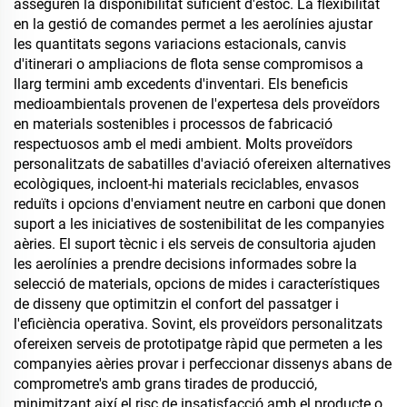
asseguren la disponibilitat suficient d'estoc. La flexibilitat
en la gestió de comandes permet a les aerolínies ajustar
les quantitats segons variacions estacionals, canvis
d'itinerari o ampliacions de flota sense compromisos a
llarg termini amb excedents d'inventari. Els beneficis
medioambientals provenen de l'expertesa dels proveïdors
en materials sostenibles i processos de fabricació
respectuosos amb el medi ambient. Molts proveïdors
personalitzats de sabatilles d'aviació ofereixen alternatives
ecològiques, incloent-hi materials reciclables, envasos
reduïts i opcions d'enviament neutre en carboni que donen
suport a les iniciatives de sostenibilitat de les companyies
aèries. El suport tècnic i els serveis de consultoria ajuden
les aerolínies a prendre decisions informades sobre la
selecció de materials, opcions de mides i característiques
de disseny que optimitzin el confort del passatger i
l'eficiència operativa. Sovint, els proveïdors personalitzats
ofereixen serveis de prototipatge ràpid que permeten a les
companyies aèries provar i perfeccionar dissenys abans de
comprometre's amb grans tirades de producció,
minimitzant així el risc de insatisfacció amb el producte o